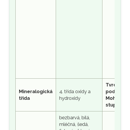
Tvrdost
Mineralogická
4. třída oxidy a
podle
třída
hydroxidy
Mohsovy
stupnice
bezbarvá, bílá,
mléčná, šedá,