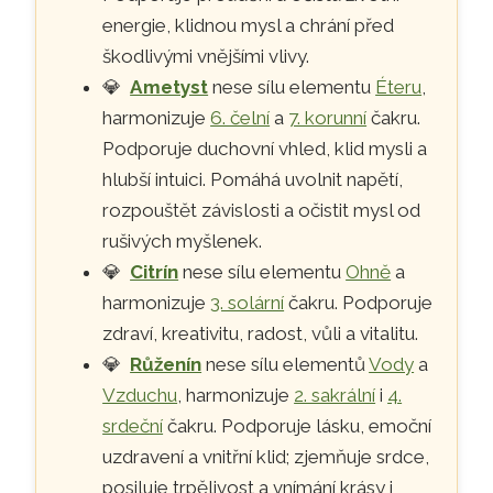
energie, klidnou mysl a chrání před
škodlivými vnějšími vlivy.
💎
Ametyst
nese sílu elementu
Éteru
,
harmonizuje
6. čelní
a
7. korunní
čakru.
Podporuje duchovní vhled, klid mysli a
hlubší intuici. Pomáhá uvolnit napětí,
rozpouštět závislosti a očistit mysl od
rušivých myšlenek.
💎
Citrín
nese sílu elementu
Ohně
a
harmonizuje
3. solární
čakru. Podporuje
zdraví, kreativitu, radost, vůli a vitalitu.
💎
Růženín
nese sílu elementů
Vody
a
Vzduchu
, harmonizuje
2. sakrální
i
4.
srdeční
čakru. Podporuje lásku, emoční
uzdravení a vnitřní klid; zjemňuje srdce,
posiluje trpělivost a vnímání krásy i