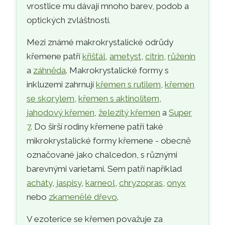
vrostlice mu dávají mnoho barev, podob a
optických zvláštností.
Mezi známé makrokrystalické odrůdy
křemene patří
křišťál
,
ametyst
,
citrín
,
růženín
a
záhněda
. Makrokrystalické formy s
inkluzemi zahrnují
křemen s rutilem
,
křemen
se skorylem
,
křemen s aktinolitem
,
jahodový křemen
,
železitý křemen
a
Super
7
. Do širší rodiny křemene patří také
mikrokrystalické formy křemene - obecně
označované jako chalcedon, s různými
barevnými varietami. Sem patří například
acháty
,
jaspisy
,
karneol
,
chryzopras
,
onyx
nebo
zkamenělé dřevo
.
V ezoterice se křemen považuje za