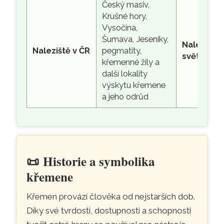
Český masiv,
Krušné hory,
Vysočina,
Šumava, Jeseníky,
Naleziště 
Naleziště v ČR
pegmatity,
světě
křemenné žíly a
další lokality
výskytu křemene
a jeho odrůd
📜
Historie a symbolika
křemene
Křemen provází člověka od nejstarších dob.
Díky své tvrdosti, dostupnosti a schopnosti