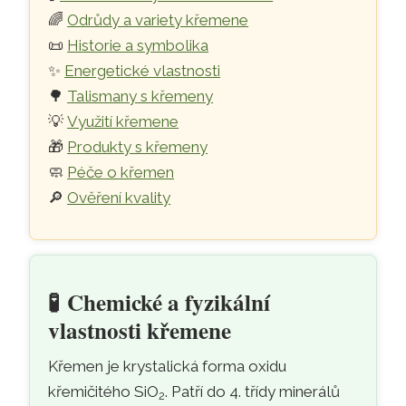
🌈
Odrůdy a variety křemene
📜
Historie a symbolika
✨
Energetické vlastnosti
🌳
Talismany s křemeny
💡
Využití křemene
🎁
Produkty s křemeny
🧼
Péče o křemen
🔎
Ověření kvality
🧪
Chemické a fyzikální
vlastnosti křemene
Křemen je krystalická forma oxidu
křemičitého SiO
. Patří do 4. třídy minerálů
2