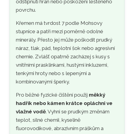
odštípnutí hran nebo poškození leštěného
povrchu.
Křemen má tvrdost 7 podle Mohsovy
stupnice a patří mezi poměrně odolné
minerály. Přesto jej může poškodit prudký
náraz, tlak, pád, teplotní šok nebo agresivní
chemie. Zvlášť opatrně zacházej s kusy s
vnitřními prasklinkami, hustými inkluzemi,
tenkými hroty nebo s lepenými a
kombinovanými šperky.
Pro běžné fyzické čištění použij
měkký
hadřík nebo kámen krátce opláchni ve
vlažné vodě
. Vyhni se prudkým změnám
teplot, silné chemii, kyselině
fluorovodíkové, abrazivním práškům a