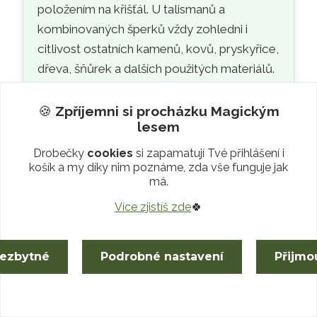
položením na křišťál. U talismanů a
kombinovaných šperků vždy zohledni i
citlivost ostatních kamenů, kovů, pryskyřice,
dřeva, šňůrek a dalších použitých materiálů.
Pokud je křemen součástí šperku či
🍪
Zpříjemni si procházku
Magickým
talismanu, například
Stromu Života nebo
lesem
šamanského Zvířete
, pro průběžné
Drobečky
cookies
si zapamatují Tvé přihlášení i
energetické čištění jej můžeš umístit na
košík a my díky nim poznáme, zda vše funguje jak
orgonitovou podložku nebo do blízkosti
má.
orgonitu [
2
].
Více zjistíš zde
🍀
Zajímá Tě očistný rituál vykuřování? Prohlédni si
zákoutí
Vůně lesa
. Pokud hledáš vhodnou
nezbytné
Podrobné nastavení
Přijmo
orgonitovou podložku, prozkoumej
jeskyni
Pokladů
.