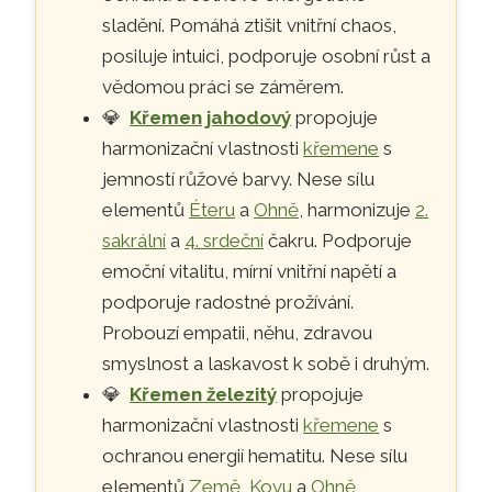
sladění. Pomáhá ztišit vnitřní chaos,
posiluje intuici, podporuje osobní růst a
vědomou práci se záměrem.
💎
Křemen jahodový
propojuje
harmonizační vlastnosti
křemene
s
jemností růžové barvy. Nese sílu
elementů
Éteru
a
Ohně
, harmonizuje
2.
sakrální
a
4. srdeční
čakru. Podporuje
emoční vitalitu, mírní vnitřní napětí a
podporuje radostné prožívání.
Probouzí empatii, něhu, zdravou
smyslnost a laskavost k sobě i druhým.
💎
Křemen železitý
propojuje
harmonizační vlastnosti
křemene
s
ochranou energií hematitu. Nese sílu
elementů
Země
,
Kovu
a
Ohně
,