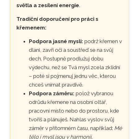
světla a zesílení energie
.
Tradiční doporučení pro práci s
křemenem:
Podpora jasné mysli:
podrž křemen v
dlani, zavři oči a soustřeď se na svůj
dech. Postupně prodlužuj dobu
výdechu, než se Tvá mysl zcela zklidní
– poté si pojmenuj jednu věc, kterou
chceš vnímat pravdivě.
Podpora záměru:
polož vybranou
odrůdu křemene na osobní oltář,
pracovní místo nebo do prostoru, kde
tvoříš a plánuješ. Nahlas vyslov svůj
záměr v přítomném času, například:
Mé
tělo i mysl jsou v harmonii
.