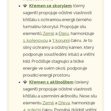
💎
Křemen se skorylem
(černý
sagenit) propojuje očistné vlastnosti
křišťálu s ochrannou energií černého
turmalínu (skorylu). Propojuje sílu
elementů
Země
a
Éteru
, harmonizuje
1. kořenovou
a
7. korunní
čakru. Je to
silný ochranný a očistný kámen, který
podporuje soustředění, intuici a vnitřní
klid. Pročišťuje stagnující a těžké
energie ve svém okolí, podporuje
proudící energii prostoru.
💎
Křemen s aktinolitem
(zelený
sagenit) propojuje očistné vlastnosti
křišťálu a uzemnění aktinolitu. Nese sílu
elementu
Země
a
Dřeva
, harmonizuje
4. srdeční
čakru. Pomáhá zklidnit vnitřní