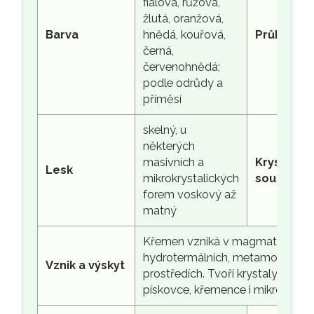
fialová, růžová,
žlutá, oranžová,
Barva
hnědá, kouřová,
Průhledno
černá,
červenohnědá;
podle odrůdy a
příměsí
skelný, u
některých
masivních a
Krystalov
Lesk
mikrokrystalických
soustava
forem voskový až
matný
Křemen vzniká v magmatických,
hydrotermálních, metamorfovaný
Vznik a výskyt
prostředích. Tvoří krystaly, drúzy, 
pískovce, křemence i mikrokrysta