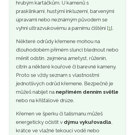
hrubým kartáčkům. U kamenů s
prasklinkami, hustými inkluzemi, barvenými
úpravami nebo neznámým původem se
vyhni ultrazvukovému a parnímu čištění [
1
].
Některé odrůdy křemene mohou na
dlouhodobém přímém slunci blednout nebo
měnit odstín, zejména ametyst, růženín,
citrín a některé kouřové či barevné kameny.
Proto se vždy seznam s vlastnostmi
jednotlivých odrůd křemene. Bezpečně je
můžeš nabíjet na
nepřímém denním světle
nebo na křišťálové drúze.
Křemen ve šperku či talismanu můžeš
energeticky očistit v
dýmu vykuřovadla
,
krátce ve vlažné tekoucí vodě nebo