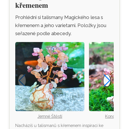
křemenem
Prohlédni si talismany Magického lesa s
křemenem a jeho varietami. Položky jsou
seřazené podle abecedy.
Jemné Štěstí
Kondička v 
Nacházíš u talismanů s křemenem inspiraci ke