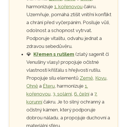
harmonizuje
1. kořenovou
čakru.
Uzemňuje, pomáhá ztišit vnitřní konflikt
a chrání před vyčerpáním. Posiluje vůli,
odolnost a schopnost vytrvat.
Podporuje vitalitu, odvahu jednat a
zdravou sebedůvěru.
💎
Křemen s rutilem
(zlatý sagenit či
Venušiny vlasy) propojuje očistné
vlastnosti křišťálu s hřejivostí rutilu.
Propojuje sílu elementů
Země
,
Kovu
,
Ohně
a
Éteru
, harmonizuje
1.
kořenovou
,
3. solární
,
6. čelní
a
7.
korunní
čakru. Je to silný ochranný a
očistný kámen, který podporuje
dobrou náladu, a propojuje duchovní a
materiální sféru.