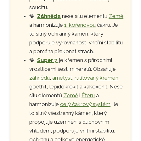
soucitu.
💎
Záhněda
nese sílu elementu
Země
a harmonizuje
1. kořenovou
čakru. Je
to silný ochranný kámen, který
podporuje vyrovnanost, vnitřní stabilitu
a pomáhá překonat strach.
💎
Super 7
je křemen s přírodními
vrostlicemi šesti minerálů. Obsahuje
záhnědu
,
ametyst
,
rutilovaný křemen
,
goethit, lepidokrokit a kakoxenit. Nese
sílu elementů
Země
i
Éteru
a
harmonizuje
celý čakrový systém
. Je
to silný všestranný kámen, který
propojuje uzemnění s duchovním
vhledem, podporuje vnitřní stabilitu,
ochranu a celkové energetické