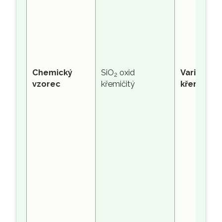
Chemický
SiO
oxid
Varianty
2
vzorec
křemičitý
křemene