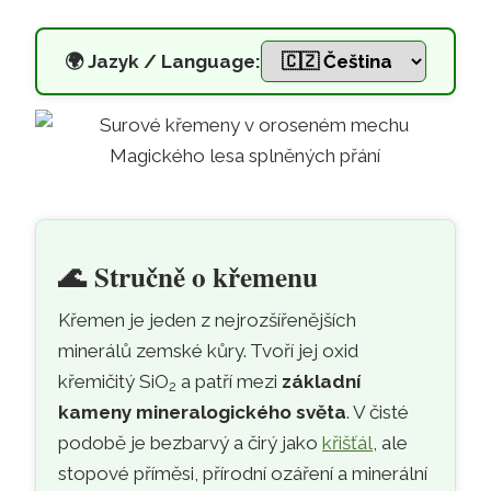
🌍
Jazyk / Language:
Křemen – fyzikální a energetic
Přeskočit na hlavní obsah
🌊
Stručně o křemenu
Křemen je jeden z nejrozšířenějších
minerálů zemské kůry. Tvoří jej oxid
křemičitý SiO
a patří mezi
základní
2
kameny mineralogického světa
. V čisté
podobě je bezbarvý a čirý jako
křišťál
, ale
stopové příměsi, přírodní ozáření a minerální