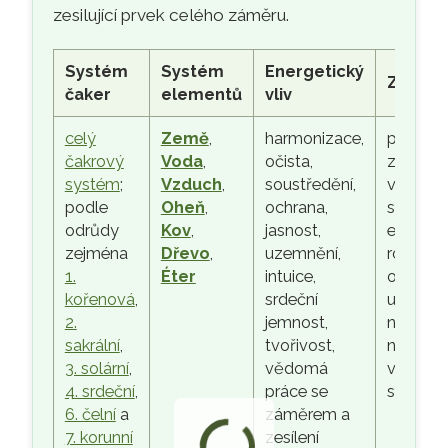
zesilující prvek celého záměru.
Systém
Systém
Energetický
Zdraví
čaker
elementů
vliv
celý
Země
,
harmonizace,
psychic
čakrový
Voda
,
očista,
zklidnění
systém
;
Vzduch
,
soustředění,
vnitřní
podle
Oheň
,
ochrana,
soustřed
odrůdy
Kov
,
jasnost,
emoční
zejména
Dřevo
,
uzemnění,
rovnová
1.
Éter
intuice,
obnova s
kořenová
,
srdeční
uvolněn
2.
jemnost,
napětí,
sakrální
,
tvořivost,
návrat k
3. solární
,
vědomá
vlastní
4. srdeční
,
práce se
středu
6. čelní
a
záměrem a
7. korunní
zesílení