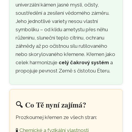
univerzální kámen jasné mysli, očisty,
soustředění a zesílení vědomého záměru.
Jeho jednotlivé variety nesou vlastní
symboliku – od klidu ametystu přes něhu
růženínu, sluneční teplo citrínu, ochranu
záhnědy až po očistnou sílu rutilovaného
nebo skorylovaného křemene. Křemen jako
celek harmonizuje
celý čakrový systém
a
propojuje pevnost Země s čistotou Éteru.
🔍️
Co Tě nyní zajímá?
Prozkoumej křemen ze všech stran:
🧪
Chemické a fyzikální vlastnosti