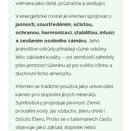
vnímána jako čistá, průzračná a zesilující.
V energetické rovině je křemen spojován s
jasností, soustředěním, očistou,
ochranou, harmonizací, stabilitou, intuicí
a zesílením osobního záměru
. Jeho
jednotlivé odrůdy přinášejí různé odstíny
této základní kvality – od zemitosti záhnědy
přes jemnost růženínu až po světlo citrínu a
duchovní ticho ametystu.
Křemen se tradičně používá jako univerzální
kámen pro doplnění jiných minerálů.
Symbolicky propojuje pevnost Země,
proudění vody, jas vzduchu, jiskru ohně i
čistotu Éteru. Proto se v talismanech často
objevuje jako základ, doplněk nebo