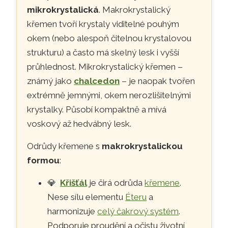
mikrokrystalická
. Makrokrystalický
křemen tvoří krystaly viditelné pouhým
okem (nebo alespoň čitelnou krystalovou
strukturu) a často má skelný lesk i vyšší
průhlednost. Mikrokrystalický křemen –
známý jako
chalcedon
– je naopak tvořen
extrémně jemnými, okem nerozlišitelnými
krystalky. Působí kompaktně a mívá
voskový až hedvábný lesk.
Odrůdy křemene s
makrokrystalickou
formou
:
💎
Křišťál
je čirá odrůda
křemene
.
Nese sílu elementu
Éteru
a
harmonizuje
celý čakrový systém
.
Podporuje proudění a očistu životní