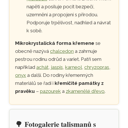
napětí a posiluje pocit bezpečí,
uzemnění a propojení s přírodou.
Podporuje trpělivost, nadhled a návrat
k sobě.
Mikrokrystalická forma křemene
se
obecně nazývá
chalcedon
a zahrnuje
pestrou rodinu odrůd a variet. Patří sem
například
achát
,
jaspis
,
karneol
,
chryzopras
,
onyx
a další. Do rodiny křemenných
materiálů se řadí i
křemičité památky z
pravěku
–
pazourek
a
zkamenělé dřevo
.
🌳
Fotogalerie talismanů s