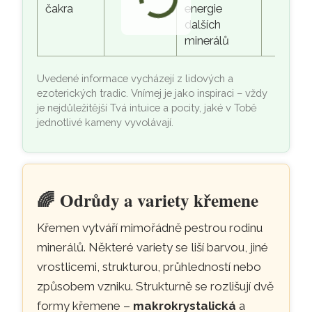
čakra
energie
dalších
minerálů
Uvedené informace vycházejí z lidových a
ezoterických tradic. Vnímej je jako inspiraci – vždy
je nejdůležitější Tvá intuice a pocity, jaké v Tobě
jednotlivé kameny vyvolávají.
🌈
Odrůdy a variety křemene
Křemen vytváří mimořádně pestrou rodinu
minerálů. Některé variety se liší barvou, jiné
vrostlicemi, strukturou, průhledností nebo
způsobem vzniku. Strukturně se rozlišují dvě
formy křemene –
makrokrystalická
a