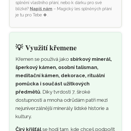
splnění vlastního přání, nebo k dárku pro své
blízké?
Napiš nám
– Magický les splněných přání
je tu pro Tebe
🍀
.
💡
Využití křemene
Křemen se používá jako
sbírkový minerál,
šperkový kámen, osobní talisman,
meditační kámen, dekorace, rituální
pomůcka i součást užitkových
předmětů
. Díky tvrdosti 7, široké
dostupnosti a mnoha odrůdám patří mezi
nejuniverzálnější minerály lidské historie a
kultury.
Čirý křišťál
se hodí tam, kde chceš podpořit