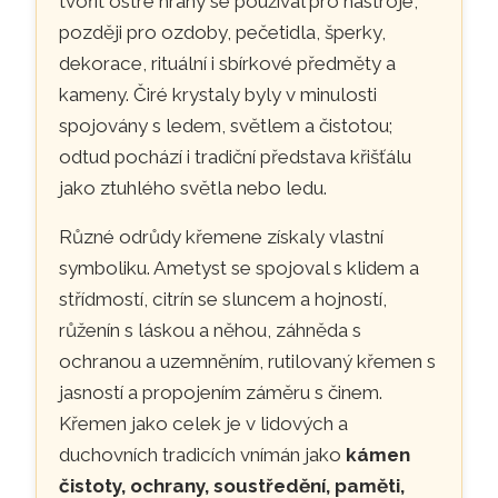
tvořit ostré hrany se používal pro nástroje,
později pro ozdoby, pečetidla, šperky,
dekorace, rituální i sbírkové předměty a
kameny. Čiré krystaly byly v minulosti
spojovány s ledem, světlem a čistotou;
odtud pochází i tradiční představa křišťálu
jako ztuhlého světla nebo ledu.
Různé odrůdy křemene získaly vlastní
symboliku. Ametyst se spojoval s klidem a
střídmostí, citrín se sluncem a hojností,
růženín s láskou a něhou, záhněda s
ochranou a uzemněním, rutilovaný křemen s
jasností a propojením záměru s činem.
Křemen jako celek je v lidových a
duchovních tradicích vnímán jako
kámen
čistoty, ochrany, soustředění, paměti,