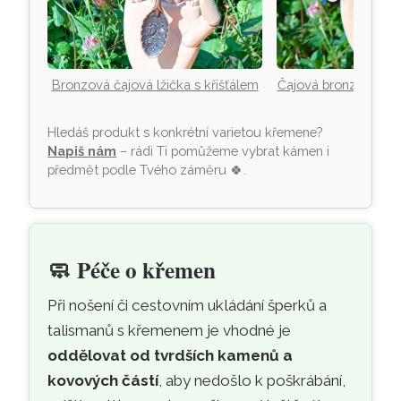
Bronzová čajová lžička s křišťálem
Čajová bronzová lži
Hledáš produkt s konkrétní varietou křemene?
Napiš nám
– rádi Ti pomůžeme vybrat kámen i
předmět podle Tvého záměru
🍀
.
🧼
Péče o křemen
Při nošení či cestovním ukládání šperků a
talismanů s křemenem je vhodné je
oddělovat od tvrdších kamenů a
kovových částí
, aby nedošlo k poškrábání,