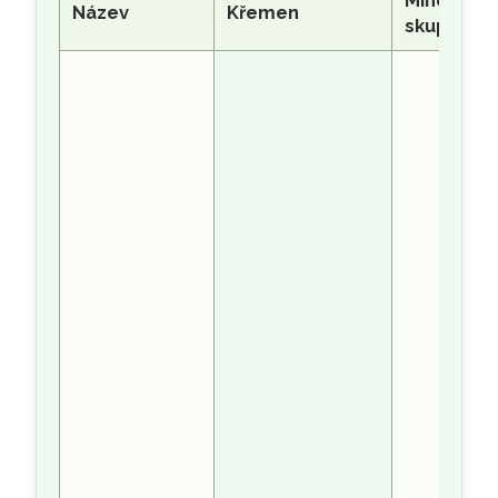
Mineralog
Název
Křemen
skupina