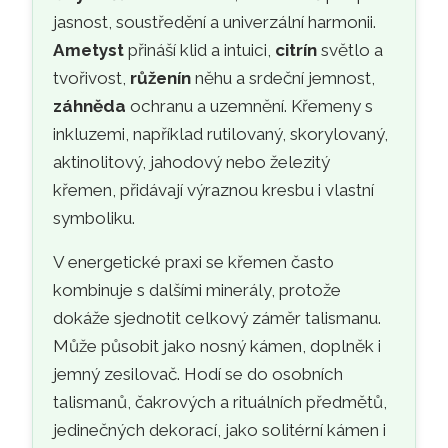
jasnost, soustředění a univerzální harmonii.
Ametyst
přináší klid a intuici,
citrín
světlo a
tvořivost,
růženín
něhu a srdeční jemnost,
záhněda
ochranu a uzemnění. Křemeny s
inkluzemi, například rutilovaný, skorylovaný,
aktinolitový, jahodový nebo železitý
křemen, přidávají výraznou kresbu i vlastní
symboliku.
V energetické praxi se křemen často
kombinuje s dalšími minerály, protože
dokáže sjednotit celkový záměr talismanu.
Může působit jako nosný kámen, doplněk i
jemný zesilovač. Hodí se do osobních
talismanů, čakrových a rituálních předmětů,
jedinečných dekorací, jako solitérní kámen i