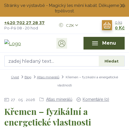
Stránky ve výstavbě - Magický les mění kabát. Děkujeme za
trpělivost.
+420 702 27 28 37
0
ks
CZK
0 Kč
Po-Pá 08 - 20 hod
Menu
Hledat
Úvod
Blog
Atlas minerálů
Křemen – fyzikální a energetické
vlastnosti
Atlas minerálů
Komentáře (0)
27
05
2026
Křemen – fyzikální a
energetické vlastnosti