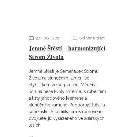
27
08
2024
Splněná přání
Jemné Štěstí – harmonizující
Strom Života
Jemné Štěstí je Semenáček Stromu
Života na slunečním kameni se
čtyřlístkem ze serpentinu. Měděná
koruna nese květy růženínu s rubelitem
a listy jahodového křemene a
slunečního kamene. Podporuje štěstí a
sebelásku. S certifikátem Stromového
dvojčete, již vysazeného ve žďárských
lesích.