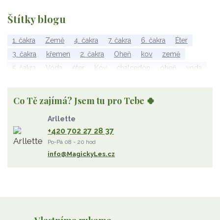
Štítky blogu
1. čakra
Země
4. čakra
7. čakra
6. čakra
Éter
3. čakra
křemen
2. čakra
Oheň
kov
země
5. čakra
Voda
éter
Kov
chalcedon
oheň
voda
vzduch
rubelit
dřevo
elementy
achát
Vzduch
Wu Xing
apatit
turmalín
rubín
malachit
Dřevo
Co Tě zajímá? Jsem tu pro Tebe 🍀
Strom Života
záhněda
růženín
sluneční kámen
Arllette
ametyst
diamant
kunzit
jaspis
amazonit
křišťál
+420 702 27 28 37
olivín
želva
jahodový křemen
opál
perleť
Po-Pá 08 - 20 hod
rodochrozit
červený achát
křemen s rutilem
info@MagickyLes.cz