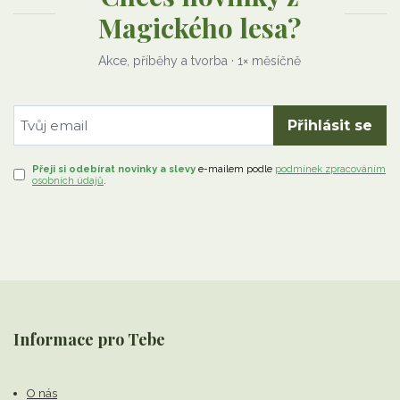
Magického lesa?
Akce, příběhy a tvorba · 1× měsíčně
Přihlásit se
Přeji si odebírat novinky a slevy
e-mailem
podle
podmínek zpracováním
osobních údajů
.
Informace pro Tebe
O nás