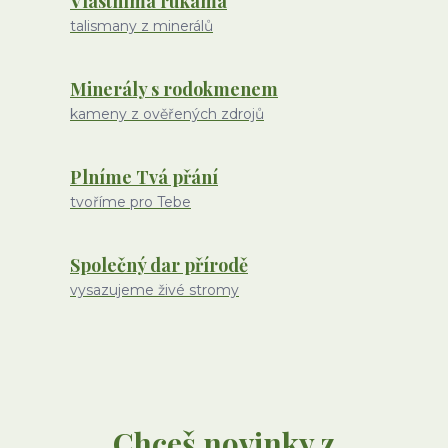
Vlastníma rukama
talismany z minerálů
Minerály s rodokmenem
kameny z ověřených zdrojů
Plníme Tvá přání
tvoříme pro Tebe
Společný dar přírodě
vysazujeme živé stromy
Chceš novinky z