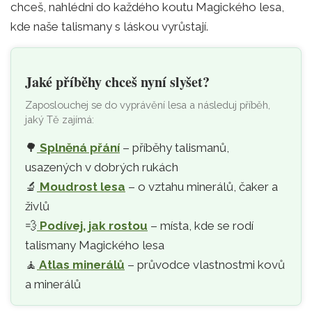
chceš, nahlédni do každého koutu Magického lesa,
kde naše talismany s láskou vyrůstají.
Jaké příběhy chceš nyní slyšet?
Zaposlouchej se do vyprávění lesa a následuj příběh,
jaký Tě zajímá:
🌳
Splněná přání
– příběhy talismanů,
usazených v dobrých rukách
🔬
Moudrost lesa
– o vztahu minerálů, čaker a
živlů
💨
Podívej, jak rostou
– místa, kde se rodí
talismany Magického lesa
🧘‍
Atlas minerálů
– průvodce vlastnostmi kovů
a minerálů