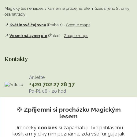
Magický les nenajdeš v kamenné prodejně,
ale můžeš si jeho Stromy
osahat tady:
📍
Květinová čajovna
(Praha 1) -
Google maps
📍
Vesmírná synergie
(Žatec) -
Google maps
Kontakty
Arllette
+420 702 27 28 37
Po-Pá 08 - 20 hod
info@MagickyLes.cz
🍪
Zpříjemni si procházku
Magickým
lesem
Drobečky
cookies
si zapamatují Tvé přihlášení i
košík a my díky nim poznáme, zda vše funguje jak