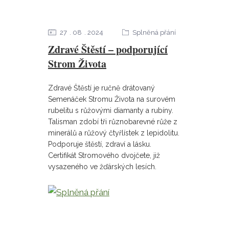
27
08
2024
Splněná přání
Zdravé Štěstí – podporující
Strom Života
Zdravé Štěstí je ručně drátovaný
Semenáček Stromu Života na surovém
rubelitu s růžovými diamanty a rubíny.
Talisman zdobí tři různobarevné růže z
minerálů a růžový čtyřlístek z lepidolitu.
Podporuje štěstí, zdraví a lásku.
Certifikát Stromového dvojčete, již
vysazeného ve žďárských lesích.