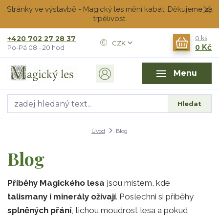
Stránky ve výstavbě - Magický les mění kabát. Děkujeme za
trpělivost.
+420 702 27 28 37
0
ks
CZK
0 Kč
Po-Pá 08 - 20 hod
Menu
Hledat
Úvod
Blog
Blog
Příběhy Magického lesa
jsou místem, kde
talismany i minerály ožívají
. Poslechni si příběhy
splněných přání
, tichou moudrost lesa a pokud