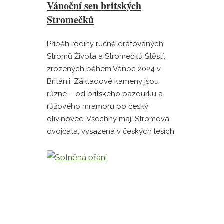
Vánoční sen britských
Stromečků
Příběh rodiny ručně drátovaných
Stromů Života a Stromečků Štěstí,
zrozených během Vánoc 2024 v
Británii. Základové kameny jsou
různé – od britského pazourku a
růžového mramoru po český
olivínovec. Všechny mají Stromová
dvojčata, vysazená v českých lesích.