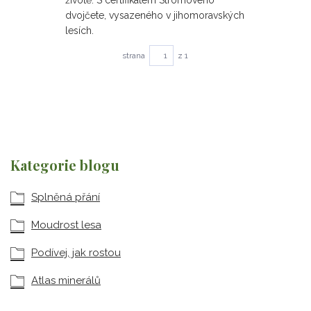
životě. S certifikátem Stromového
dvojčete, vysazeného v jihomoravských
lesích.
strana
z 1
Kategorie blogu
Splněná přání
Moudrost lesa
Podívej, jak rostou
Atlas minerálů