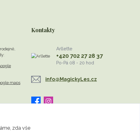
Kontakty
Arllette
rodejně,
dy:
+420 702 27 28 37
Po-Pá 08 - 20 hod
oogle
info@MagickyLes.cz
oogle maps
známe, zda vše