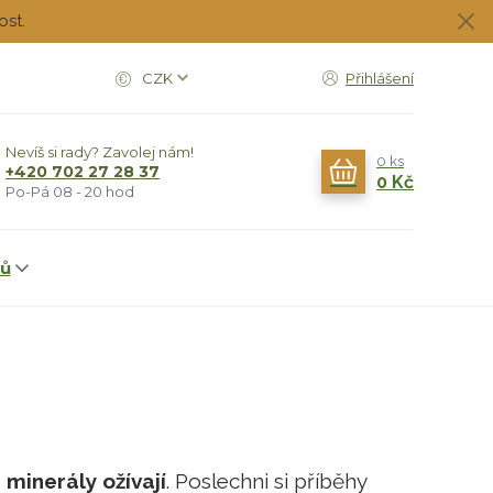
ost.
CZK
Přihlášení
Nevíš si rady? Zavolej nám!
0
ks
+420 702 27 28 37
0 Kč
Po-Pá 08 - 20 hod
dů
 minerály ožívají
. Poslechni si příběhy