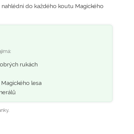
, nahlédni do každého koutu Magického
ajímá:
dobrých rukách
y Magického lesa
nerálů
ánky.