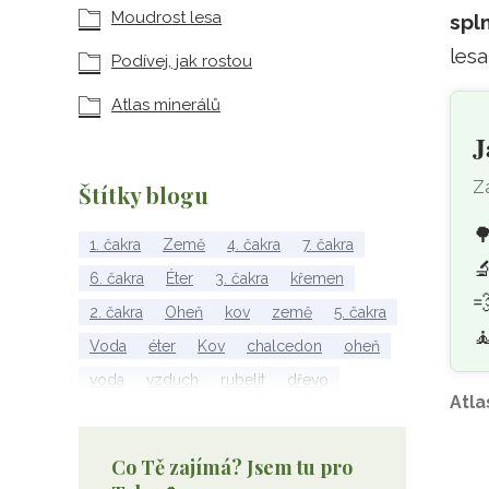
Moudrost lesa
spl
lesa
Podívej, jak rostou
Atlas minerálů
J
Za
Štítky blogu

1. čakra
Země
4. čakra
7. čakra

6. čakra
Éter
3. čakra
křemen

2. čakra
Oheň
kov
země
5. čakra
🧘
Voda
éter
Kov
chalcedon
oheň
voda
vzduch
rubelit
dřevo
Atla
elementy
achát
Vzduch
Wu Xing
apatit
turmalín
rubín
malachit
Co Tě zajímá? Jsem tu pro
Dřevo
Strom Života
záhněda