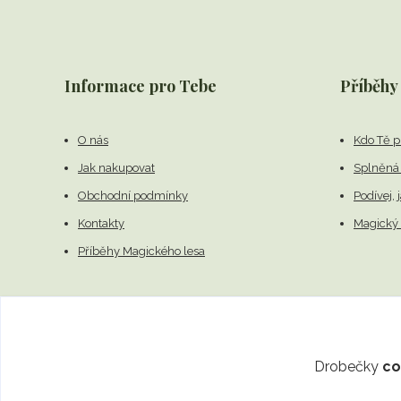
Informace pro Tebe
Příběhy
O nás
Kdo Tě p
Jak nakupovat
Splněná 
Obchodní podmínky
Podívej, 
Kontakty
Magický 
Příběhy Magického lesa
Drobečky
co