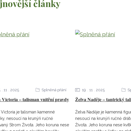
jnovější články
5
11
2025
Splněná přání
19
11
2025
S
 Victoria – talisman vnitřní pravdy
Želva Naděje – tantrický ta
 Victoria je talisman kamenné
Želva Naděje je kamenná figur
čky, nesoucí na krunýři ručně
nesoucí na krunýři ručně drá
vaný Strom Života. Jeho koruna nese
Života. Jeho koruna nese kvít