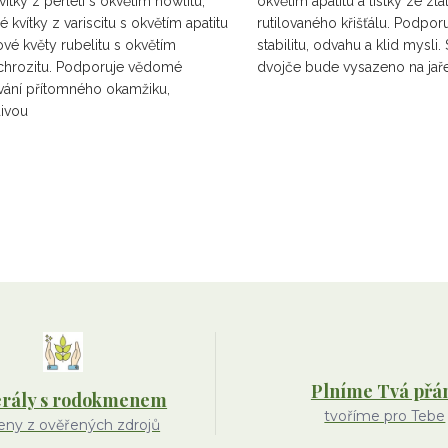
kvítky z perleti s okvětím howlitu,
okvětím apatitu a lístky ze zla
 kvítky z variscitu s okvětím apatitu
rutilovaného křišťálu. Podporu
ové květy rubelitu s okvětím
stabilitu, odvahu a klid mysli
chrozitu. Podporuje vědomé
dvojče bude vysazeno na jař
vání přítomného okamžiku,
ivou
Plníme Tvá přá
rály s rodokmenem
tvoříme pro Tebe
ny z ověřených zdrojů