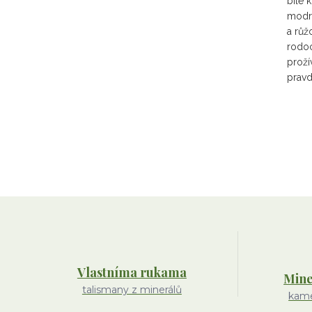
bílé 
modré
a růž
rodo
proží
pravd
Vlastníma rukama
Mine
talismany z minerálů
kame