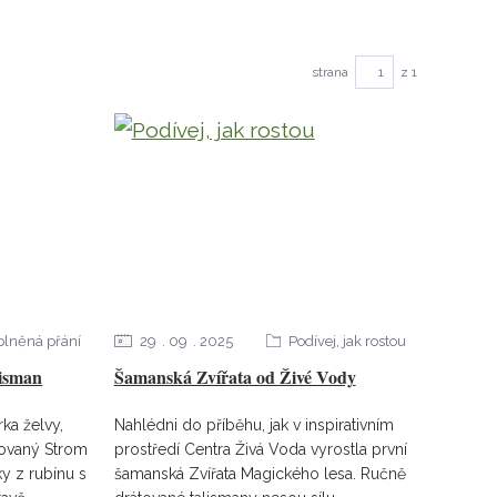
strana
z 1
plněná přání
29
09
2025
Podívej, jak rostou
lisman
Šamanská Zvířata od Živé Vody
ka želvy,
Nahlédni do příběhu, jak v inspirativním
tovaný Strom
prostředí Centra Živá Voda vyrostla první
ky z rubínu s
šamanská Zvířata Magického lesa. Ručně