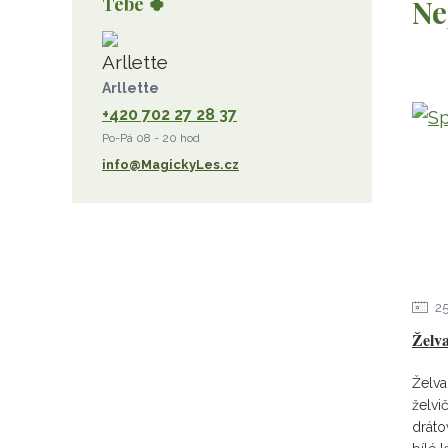
Tebe 🍀
Ne
růženín
sluneční kámen
ametyst
diamant
kunzit
jaspis
amazonit
křišťál
olivín
želva
jahodový křemen
Arllette
+420 702 27 28 37
opál
perleť
rodochrozit
Po-Pá 08 - 20 hod
červený achát
křemen s rutilem
info@MagickyLes.cz
2
Želva
Želva
želvi
dráto