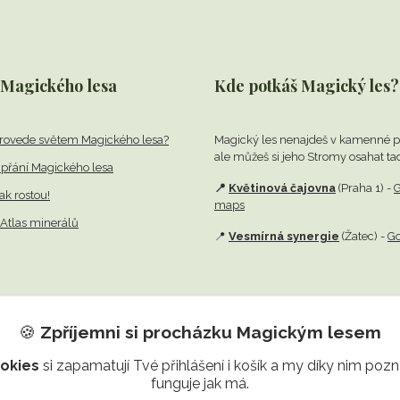
 Magického lesa
Kde potkáš Magický les?
rovede světem Magického lesa?
Magický les nenajdeš v kamenné p
ale můžeš si jeho Stromy osahat ta
přání Magického lesa
📍
Květinová čajovna
(Praha 1) -
G
jak rostou!
maps
Atlas minerálů
📍
Vesmírná synergie
(Žatec) -
G
🍪
Zpříjemni si procházku
Magickým lesem
okies
si zapamatují Tvé přihlášení i košík a my díky nim po
funguje jak má.