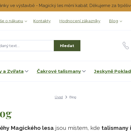
ánky ve výstavbě - Magický les mění kabát. Děkujeme za trpěliv
še o nákupu
Kontakty
Hodnocení zákazníky
Blog
Hledat
 a Zvířata
Čakrové talismany
Jeskyně Pokla
Úvod
Blog
log
běhy Magického lesa
jsou místem, kde
talismany i