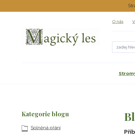
Str
O nás
V
Stromy
B
Kategorie blogu
Splněná přání
Pří