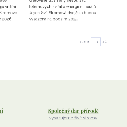
tavě
drátované talismany nesou sílu
je vnitřní
totemových zvířat a energii minerálů.
. Stromové
Jejich živá Stromová dvojčata budou
e 2026.
vysazena na podzim 2025.
strana
z 1
ní
Společný dar přírodě
vysazujeme živé stromy