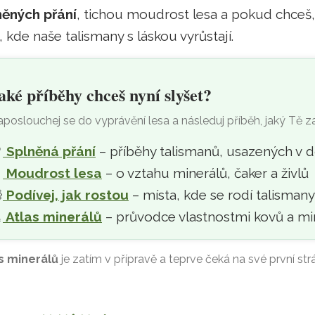
něných přání
, tichou moudrost lesa a pokud chceš
, kde naše talismany s láskou vyrůstají.
aké příběhy chceš nyní slyšet?
poslouchej se do vyprávění lesa a následuj příběh, jaký Tě z

Splněná přání
– příběhy talismanů, usazených v 

Moudrost lesa
– o vztahu minerálů, čaker a živlů

Podívej, jak rostou
– místa, kde se rodí talisman
‍
Atlas minerálů
– průvodce vlastnostmi kovů a mi
s minerálů
je zatím v přípravě a teprve čeká na své první str