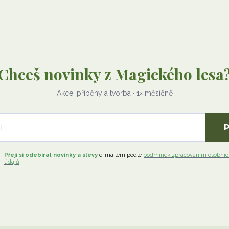
Chceš novinky z Magického lesa
Akce, příběhy a tvorba · 1× měsíčně
P
Přeji si odebírat novinky a slevy
e-mailem
podle
podmínek zpracováním osobníc
údajů
.