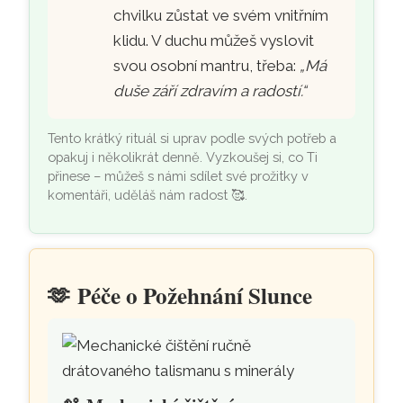
chvilku zůstat ve svém vnitřním
klidu. V duchu můžeš vyslovit
svou osobní mantru, třeba:
„Má
duše září zdravím a radostí.“
Tento krátký rituál si uprav podle svých potřeb a
opakuj i několikrát denně. Vyzkoušej si, co Ti
přinese – můžeš s námi sdílet své prožitky v
komentáři, uděláš nám radost 🥰.
🫶
Péče o Požehnání Slunce