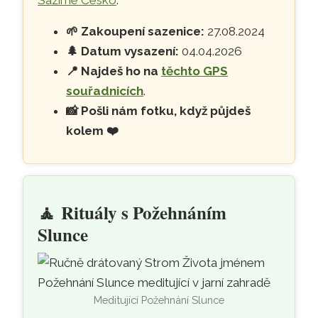
🌱
Zakoupení sazenice:
27.08.2024
🌲
Datum vysazení:
04.04.2026
📍
Najdeš ho na
těchto GPS
souřadnicích
.
📸
Pošli nám fotku, když půjdeš
kolem ❤️
🧘
Rituály s Požehnáním
Slunce
Meditující Požehnání Slunce