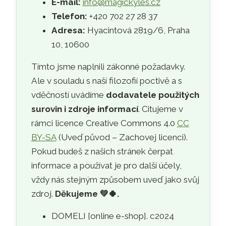
E-mail:
info@magickyles.cz
Telefon:
+420 702 27 28 37
Adresa:
Hyacintová 2819/6, Praha
10, 10600
Tímto jsme naplnili zákonné požadavky.
Ale v souladu s naší filozofií poctivě a s
vděčností uvádíme
dodavatele použitých
surovin i zdroje informací
. Citujeme v
rámci licence Creative Commons 4.0
CC
BY-SA
(Uveď původ – Zachovej licenci).
Pokud budeš z našich stránek čerpat
informace a používat je pro další účely,
vždy nás stejným způsobem uveď jako svůj
zdroj.
Děkujeme
💚🍀
.
DOMELI [online e-shop]. c2024