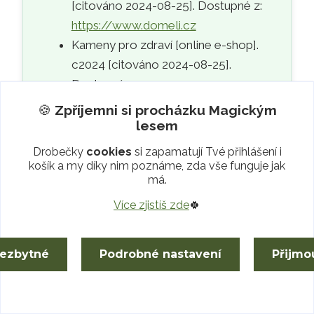
[citováno 2024-08-25]. Dostupné z:
https://www.domeli.cz
Kameny pro zdraví [online e-shop].
c2024 [citováno 2024-08-25].
Dostupné z:
https://www.kamenyprozdravi.cz
🍪
Zpříjemni si procházku
Magickým
Korálky KATLAS [online e-shop].
lesem
c2024 [citováno 2024-08-25].
Drobečky
cookies
si zapamatují Tvé přihlášení i
Dostupné z:
https://koralkykatlas.cz
košík a my díky nim poznáme, zda vše funguje jak
má.
KREPERÁT, Josef Pavel.
Skrytá moc
drahých kamenů a jejich vliv na naše
Více zjistíš zde
🍀
duševní a fyzické zdraví
. Praha: Granit,
2003. ISBN 80-7296-020-2.
nezbytné
Podrobné nastavení
Přijmo
Monsterance: ateliér drátovaného
šperku [kamenná prodejna]. c2024
[citováno 2024-08-25]. Dostupné z: