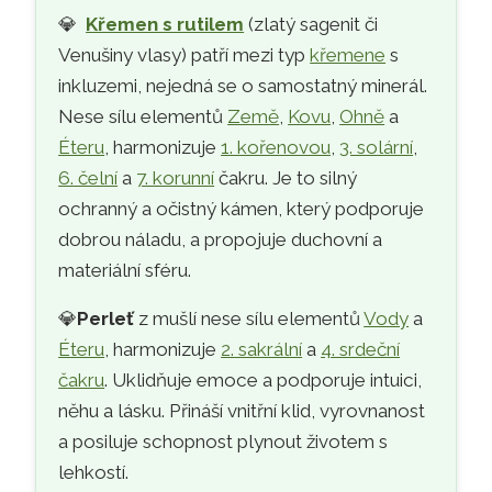
💎
Křemen s rutilem
(zlatý sagenit či
Venušiny vlasy) patří mezi typ
křemene
s
inkluzemi, nejedná se o samostatný minerál.
Nese sílu elementů
Země
,
Kovu
,
Ohně
a
Éteru
, harmonizuje
1. kořenovou
,
3. solární
,
6. čelní
a
7. korunní
čakru. Je to silný
ochranný a očistný kámen, který podporuje
dobrou náladu, a propojuje duchovní a
materiální sféru.
💎
Perleť
z mušlí nese sílu elementů
Vody
a
Éteru
, harmonizuje
2. sakrální
a
4. srdeční
čakru
. Uklidňuje emoce a podporuje intuici,
něhu a lásku. Přináší vnitřní klid, vyrovnanost
a posiluje schopnost plynout životem s
lehkostí.