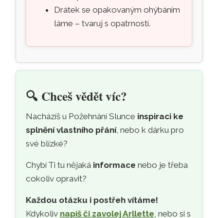
Drátek se opakovaným ohýbáním
láme – tvaruj s opatrností.
🔍
Chceš vědět víc?
Nacházíš u Požehnání Slunce
inspiraci ke
splnění vlastního přání
, nebo k dárku pro
své blízké?
Chybí Ti tu nějaká
informace
nebo je třeba
cokoliv opravit?
Každou otázku i postřeh vítáme!
Kdykoliv
napiš či zavolej Arllette
, nebo si s