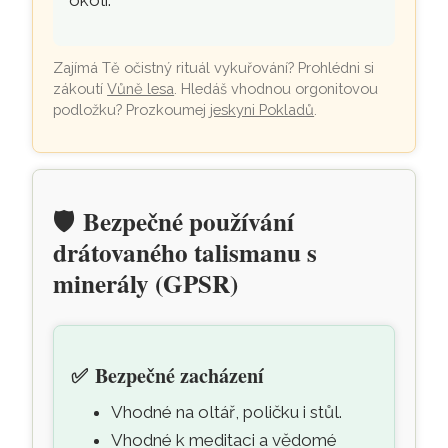
okolí.
Zajímá Tě očistný rituál vykuřování? Prohlédni si
zákoutí
Vůně lesa
. Hledáš vhodnou orgonitovou
podložku? Prozkoumej
jeskyni Pokladů
.
🛡️
Bezpečné používání
drátovaného talismanu s
minerály (GPSR)
✅
Bezpečné zacházení
Vhodné na oltář, poličku i stůl.
Vhodné k meditaci a vědomé