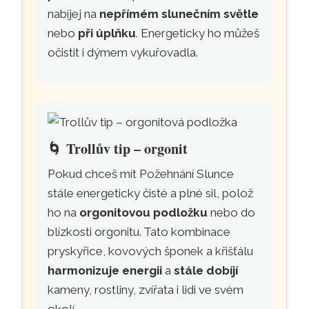
nabíjej na
nepřímém slunečním světle
nebo
při úplňku
. Energeticky ho můžeš
očistit i dýmem vykuřovadla.
🌀
Trollův tip – orgonit
Pokud chceš mít Požehnání Slunce
stále energeticky čisté a plné sil, polož
ho na
orgonitovou podložku
nebo do
blízkosti orgonitu. Tato kombinace
pryskyřice, kovových šponek a křišťálu
harmonizuje energii
a
stále dobíjí
kameny, rostliny, zvířata i lidi ve svém