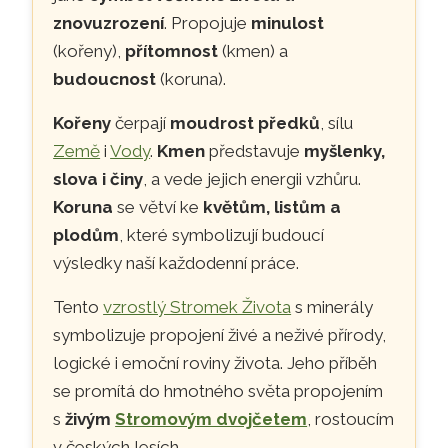
znovuzrození
. Propojuje
minulost
(kořeny),
přítomnost
(kmen) a
budoucnost
(koruna).
Kořeny
čerpají
moudrost předků
, sílu
Země
i
Vody
.
Kmen
představuje
myšlenky,
slova i činy
, a vede jejich energii vzhůru.
Koruna
se větví ke
květům, listům a
plodům
, které symbolizují budoucí
výsledky naší každodenní práce.
Tento
vzrostlý Stromek Života
s minerály
symbolizuje propojení živé a neživé přírody,
logické i emoční roviny života. Jeho příběh
se promítá do hmotného světa propojením
s
živým
Stromovým dvojčetem
, rostoucím
v českých lesích.