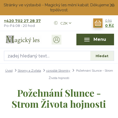
Stránky ve výstavbě - Magický les mění kabát. Děkujeme za
trpělivost.
+420 702 27 28 37
0
ks
CZK
0 Kč
Po-Pá 08 - 20 hod
Menu
Hledat
Úvod
Stromy a Zvířata
vzrostlé Stromky
Požehnání Slunce - Strom
Života hojnosti
Požehnání Slunce -
Strom Života hojnosti