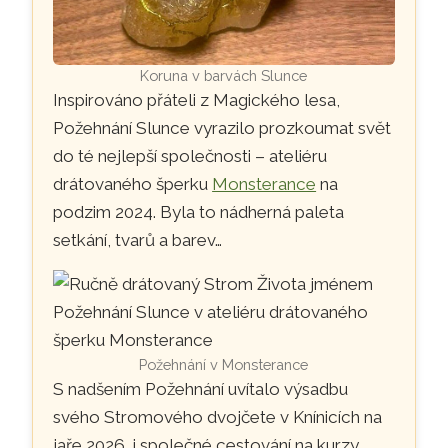
Koruna v barvách Slunce
Inspirováno přáteli z Magického lesa,
Požehnání Slunce vyrazilo prozkoumat svět
do té nejlepší společnosti – ateliéru
drátovaného šperku
Monsterance
na
podzim 2024. Byla to nádherná paleta
setkání, tvarů a barev…
Požehnání v Monsterance
S nadšením Požehnání uvítalo výsadbu
svého Stromového dvojčete v Knínicích na
jaře 2026, i společné cestování na kurzy