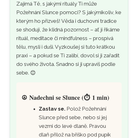
Zajímá Tě, s jakými rituály Ti může
Požehnání Slunce pomoci? S jakýmikoliv, ke
kterým ho přizveš! Věda i duchovní tradice
se shodují, že klidná pozornost – ať jí říkáme
rituál, meditace či mindfulness – prospívá
tělu, mysli i duši. Vyzkoušej si tuto krátkou
praxi – a pokud se Ti zalíbí, dovol si ji zařadit
do svého života. Snadno si ji upravíš podle
sebe. 😊
☮️
Nadechni se Slunce (
⏱️
1 min)
Zastav se.
Polož Požehnání
Slunce před sebe, nebo si jej
vezmi do levé dlaně. Pravou
dlaň přilož na bříško pod pupík