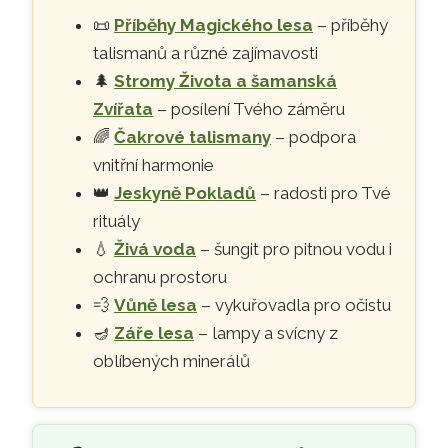
📜
Příběhy Magického lesa
– příběhy
talismanů a různé zajímavosti
🌲
Stromy Života a šamanská
Zvířata
– posílení Tvého záměru
🌈
Čakrové talismany
– podpora
vnitřní harmonie
👑
Jeskyně Pokladů
– radosti pro Tvé
rituály
💧
Živá voda
– šungit pro pitnou vodu i
ochranu prostoru
💨
Vůně lesa
– vykuřovadla pro očistu
🪔
Záře lesa
– lampy a svícny z
oblíbených minerálů