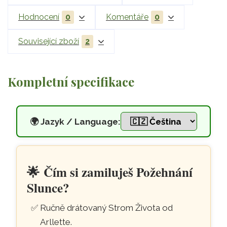
Hodnocení
0
Komentáře
0
Související zboží
2
Kompletní specifikace
🌍
Jazyk / Language:
Strom Života na orgonitu s pr
Přeskočit na hlavní obsah
🌟
Čím si zamiluješ Požehnání
Slunce?
Ručně drátovaný Strom Života od
Arllette.