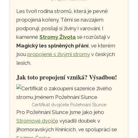
Les tvoří rodina stromů, která je pevně
propojená kořeny. Těmi se navzájem
podporují, posílají si živiny i varování. I
kamenné
Stromy Života
se rozrůstají v
Magický les splněných přání
, ve kterém
jsou
propojené s živými stromy
v českých
lesích.
Jak toto propojení vzniká? Výsadbou!
Certifikát dvojčete Požehnání Slunce
Pro Požehnání Slunce jsme jako jeho
Stromové dvojče
vysadili doubek v
jihomoravských Knínicích, ve spolupráci se
Sázíme Česko
.