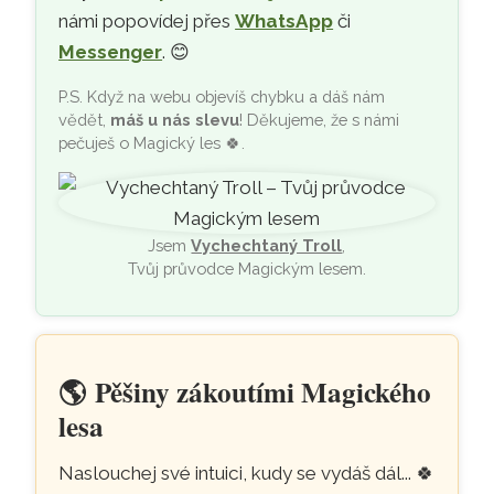
námi popovídej přes
WhatsApp
či
Messenger
. 😊
P.S. Když na webu objevíš chybku a dáš nám
vědět,
máš u nás slevu
! Děkujeme, že s námi
pečuješ o Magický les
🍀
.
Jsem
Vychechtaný Troll
,
Tvůj průvodce Magickým lesem.
🌎
Pěšiny zákoutími Magického
lesa
Naslouchej své intuici, kudy se vydáš dál...
🍀