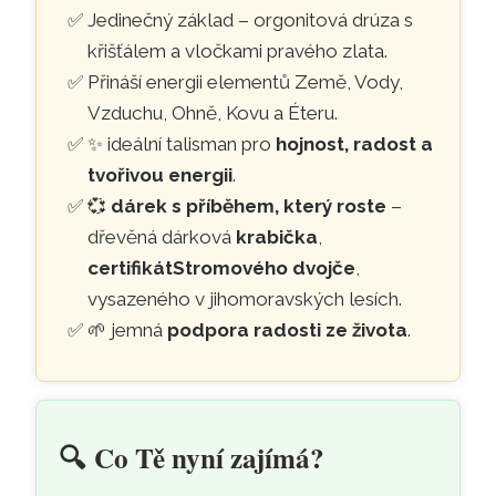
Jedinečný základ – orgonitová drúza s
křišťálem a vločkami pravého zlata.
Přináší energii elementů Země, Vody,
Vzduchu, Ohně, Kovu a Éteru.
✨ ideální talisman pro
hojnost, radost a
tvořivou energii
.
💞
dárek s příběhem, který roste
–
dřevěná dárková
krabička
,
certifikát
Stromového dvojče
,
vysazeného v jihomoravských lesích.
🌱 jemná
podpora radosti ze života
.
🔍️
Co Tě nyní zajímá?