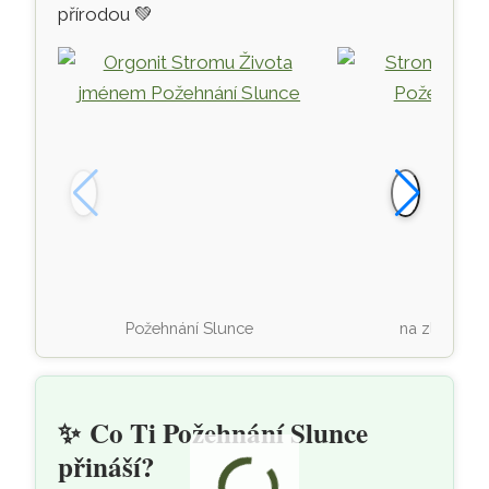
přírodou
💚
Požehnání Slunce
na zlatém o
✨
Co Ti Požehnání Slunce
přináší?