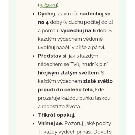
(
3. čakru
).
Dýchej.
Zavři oči,
nadechuj se
na 4
doby (v duchu počítej do 4)
a pomalu
vydechuj na 6
dob. S
každým výdechem vědomě
uvolňuj napětí v břiše a pánvi.
Představ si
, jak s každým
nádechem se Tvůj hrudník plní
hřejivým zlatým světlem
. S
každým výdechem
zlaté světlo
proudí do celého těla
, kde
prozařuje každou buňku láskou
a radostí ze života.
Třikrát opakuj
.
Vnímej se.
Pozoruj, jaké pocity
Ti každý výdech přináší. Dovol si