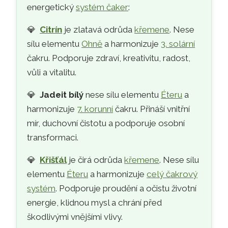
energetický
systém čaker
:
💎
Citrín
je zlatavá odrůda
křemene
. Nese
sílu elementu
Ohně
a harmonizuje
3. solární
čakru. Podporuje zdraví, kreativitu, radost,
vůli a vitalitu.
💎
Jadeit bílý
nese sílu elementu
Éteru
a
harmonizuje
7. korunní
čakru. Přináší vnitřní
mír, duchovní čistotu a podporuje osobní
transformaci.
💎
Křišťál
je čirá odrůda
křemene
. Nese sílu
elementu
Éteru
a harmonizuje
celý čakrový
systém
. Podporuje proudění a očistu životní
energie, klidnou mysl a chrání před
škodlivými vnějšími vlivy.