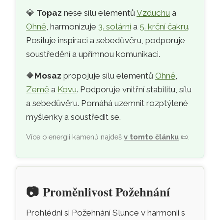
💎
Topaz
nese sílu elementů
Vzduchu
a
Ohně
, harmonizuje
3. solární
a
5. krční čakru
.
Posiluje inspiraci a sebedůvěru, podporuje
soustředění a upřímnou komunikaci.
🔶
Mosaz
propojuje sílu elementů
Ohně
,
Země
a
Kovu
. Podporuje vnitřní stabilitu, sílu
a sebedůvěru. Pomáhá uzemnit rozptýlené
myšlenky a soustředit se.
Více o energii kamenů najdeš
v tomto článku
📜
.
📷
Proměnlivost Požehnání
Prohlédni si Požehnání Slunce v harmonii s