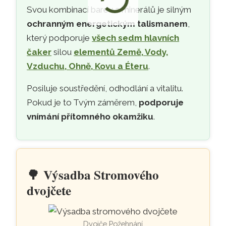
Svou kombinací barev a minerálů je silným
ochranným energetickým talismanem
,
který podporuje
všech sedm hlavních
čaker
silou
elementů Země, Vody,
Vzduchu, Ohně, Kovu a Éteru
.
Posiluje soustředění, odhodlání a vitalitu.
Pokud je to Tvým záměrem,
podporuje
vnímání přítomného okamžiku
.
🌳
Výsadba Stromového
dvojčete
Dvojče Požehnání