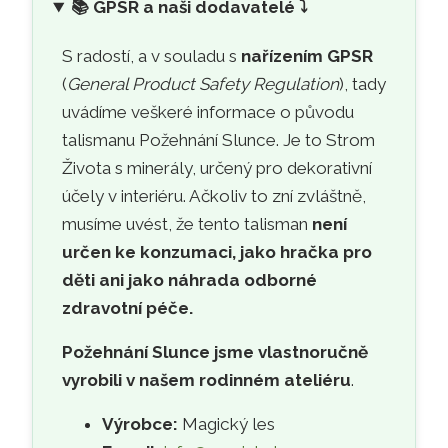
📚
GPSR a naši dodavatelé ⤵️
S radostí, a v souladu s
nařízením GPSR
(
General Product Safety Regulation
), tady
uvádíme veškeré informace o původu
talismanu Požehnání Slunce. Je to Strom
Života s minerály, určený pro dekorativní
účely v interiéru. Ačkoliv to zní zvláštně,
musíme uvést, že tento talisman
není
určen ke konzumaci, jako hračka pro
děti ani jako náhrada odborné
zdravotní péče.
Požehnání Slunce jsme vlastnoručně
vyrobili v našem rodinném ateliéru
.
Výrobce:
Magický les