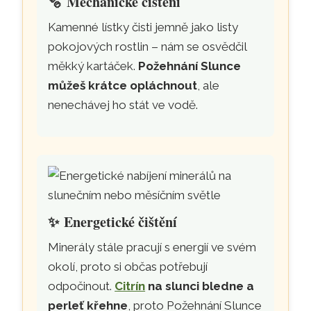
🫧
Mechanické čištění
Kamenné lístky čisti jemně jako listy
pokojových rostlin – nám se osvědčil
měkký kartáček.
Požehnání Slunce
můžeš krátce opláchnout
, ale
nenechávej ho stát ve vodě.
✨
Energetické čištění
Minerály stále pracují s energií ve svém
okolí, proto si občas potřebují
odpočinout.
Citrín
na slunci bledne a
perleť křehne
, proto Požehnání Slunce