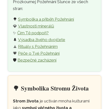
Prozkoumej Požehnání Slunce ze všech
stran:
🌳
Symbolika a příběh Požehnání
💎
Vlastnosti minerálů
✨
Čím Tě podpoří?
🌲
Výsadba živého dvojčete
🧘
Rituály s Požehnáním
💗
Péče o Tvé Požehnání
🛡️
Bezpečné zacházení
🌳
Symbolika Stromu Života
Strom života
je uctíván mnoha kulturami
jako
symbol věčného života a