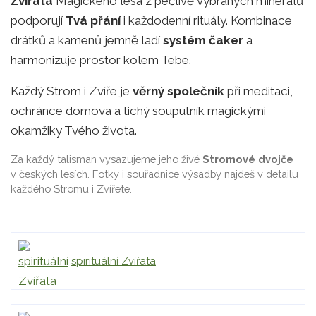
Zvířata
Magického lesa z pečlivě vybraných minerálů
podporují
Tvá přání
i každodenní rituály. Kombinace
drátků a kamenů jemně ladí
systém čaker
a
harmonizuje prostor kolem Tebe.
Každý Strom i Zvíře je
věrný společník
při meditaci,
ochránce domova a tichý souputník magickými
okamžiky Tvého života.
Za každý talisman vysazujeme jeho živé
Stromové dvojče
v českých lesích. Fotky i souřadnice výsadby najdeš v detailu
každého Stromu i Zvířete.
spirituální Zvířata