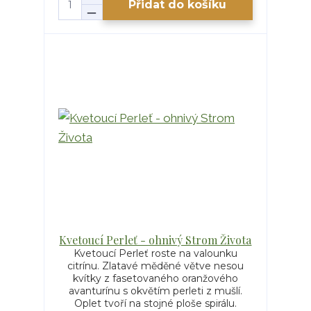
Přidat do košíku
Kvetoucí Perleť - ohnivý Strom Života
Kvetoucí Perleť roste na valounku
citrínu. Zlatavé měděné větve nesou
kvítky z fasetovaného oranžového
avanturínu s okvětím perleti z mušlí.
Oplet tvoří na stojné ploše spirálu.