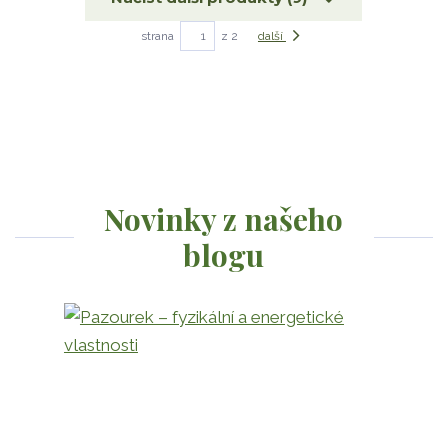
strana
z 2
další
Novinky z našeho
blogu