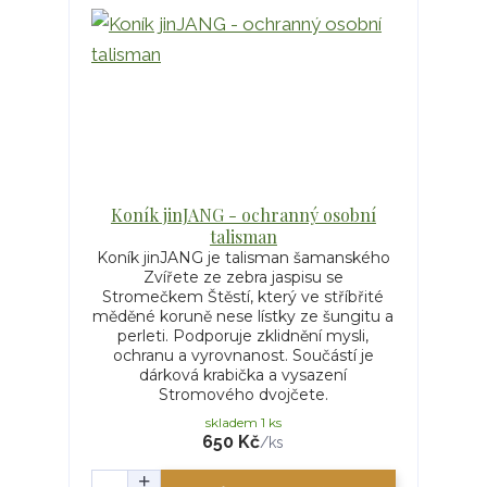
Koník jinJANG - ochranný osobní
talisman
Koník jinJANG je talisman šamanského
Zvířete ze zebra jaspisu se
Stromečkem Štěstí, který ve stříbřité
měděné koruně nese lístky ze šungitu a
perleti. Podporuje zklidnění mysli,
ochranu a vyrovnanost. Součástí je
dárková krabička a vysazení
Stromového dvojčete.
skladem 1 ks
650 Kč
/
ks