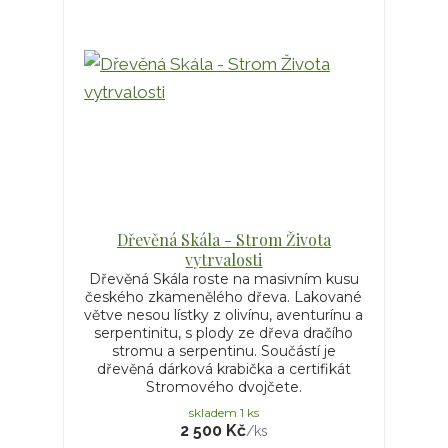
Dřevěná Skála - Strom Života
vytrvalosti
Dřevěná Skála roste na masivním kusu
českého zkamenělého dřeva. Lakované
větve nesou lístky z olivínu, aventurínu a
serpentinitu, s plody ze dřeva dračího
stromu a serpentinu. Součástí je
dřevěná dárková krabička a certifikát
Stromového dvojčete.
skladem 1 ks
2 500 Kč
/
ks