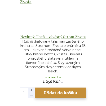
Nevinný Oheň - závěsný Strom Života
Ručně drátovaný talisman závěsného
kruhu se Stromem Života o průměru 18
cm. Lakované měděné větve nesou
lístky bílého nefritu, křišťálu, křišťálu
prorostlého zlatavým rutilem a
červeného achátu. S vysazeným
Stromovým dvojčetem v českých
lesích.
skladem 1 ks
1 250 Kč
/
ks
Přidat do košíku