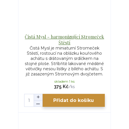
Čistá Mysl - harmonizující Stromeček
Štěstí
Čistá Mysl je miniaturní Stromeček
Štěstí, rostoucí na oblázku kouřového
achátu s drátovaným srdíčkem na
stojné ploše. Stříbřitě lakované měděné
větvičky nesou lístky z bílého achátu. S
již zasazeným Stromovým dvojčetem.
skladem 1 ks
375 Kč
/
ks
Přidat do košíku