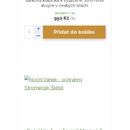
dárková krabička a vysazené Stromové
dvojče v českých lesích.
skladem 1 ks
950 Kč
/
ks
Přidat do košíku