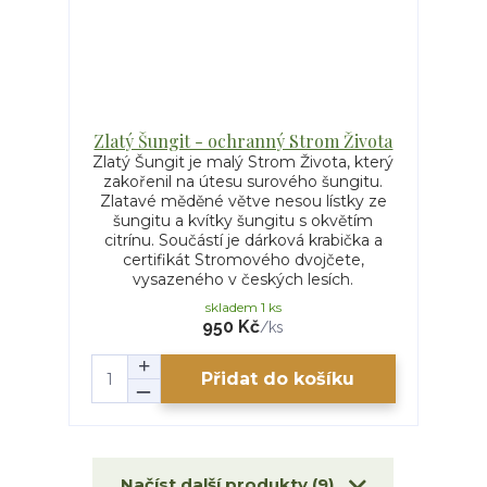
Zlatý Šungit - ochranný Strom Života
Zlatý Šungit je malý Strom Života, který
zakořenil na útesu surového šungitu.
Zlatavé měděné větve nesou lístky ze
šungitu a kvítky šungitu s okvětím
citrínu. Součástí je dárková krabička a
certifikát Stromového dvojčete,
vysazeného v českých lesích.
skladem 1 ks
950 Kč
/
ks
Přidat do košíku
Načíst další produkty (9)