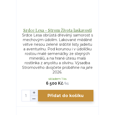
Srdce Lesa - Strom Života laskavosti
Srdce Lesa obrůstá dřevěný samorost s
mechovým údolím. Lakované měděné
větve nesou zelené srdčité listy jadeitu
a aventurínu. Pod korunou i v údolíčku
rostou malé semenáčky ze stejných
minerálů, a na hraně útesu malá
rostlinka z anyolitu a olivínu. Výsadba
Stromového dvojčete proběhne na jaře
2026.
skladem 1 ks
6 500 Kč
/
ks
Přidat do košíku