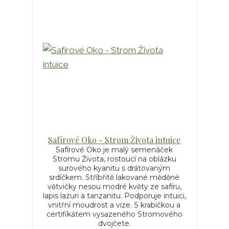
Safírové Oko - Strom Života intuice
Safírové Oko je malý semenáček
Stromu Života, rostoucí na oblázku
surového kyanitu s drátovaným
srdíčkem. Stříbřitě lakované měděné
větvičky nesou modré květy ze safíru,
lapis lazuri a tanzanitu. Podporuje intuici,
vnitřní moudrost a vize. S krabičkou a
certifikátem vysazeného Stromového
dvojčete.