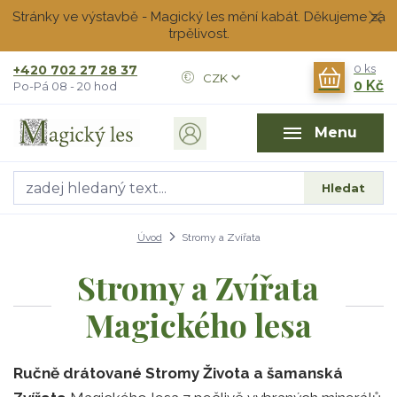
Stránky ve výstavbě - Magický les mění kabát. Děkujeme za
trpělivost.
+420 702 27 28 37
0
ks
CZK
0 Kč
Po-Pá 08 - 20 hod
Menu
Hledat
Úvod
Stromy a Zvířata
Stromy a Zvířata
Magického lesa
Ručně drátované Stromy Života a šamanská