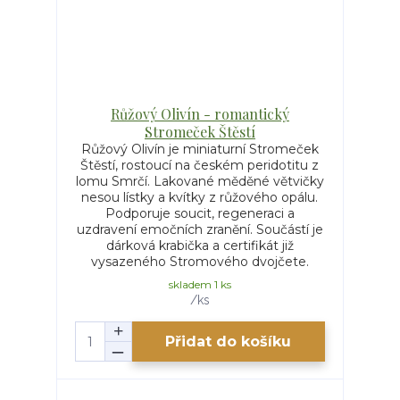
Růžový Olivín - romantický
Stromeček Štěstí
Růžový Olivín je miniaturní Stromeček
Štěstí, rostoucí na českém peridotitu z
lomu Smrčí. Lakované měděné větvičky
nesou lístky a kvítky z růžového opálu.
Podporuje soucit, regeneraci a
uzdravení emočních zranění. Součástí je
dárková krabička a certifikát již
vysazeného Stromového dvojčete.
skladem 1 ks
/
ks
Přidat do košíku