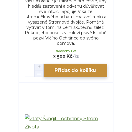
Vlčí Ochránce je talisman pro chvíle, kdy
hledáš zastavení a odvahu důvěřovat
své intuici. Spojuje Vlka ze
stromečkového achátu, masivní rubín a
vysazené Stromové dvojče. Pomáhá
vytrvat v tom, na čem skutečně záleží.
Pokud jeho poselství mluví právě k Tobě,
pozvi Vlčího Ochránce do svého
domova.
skladem 1 ks
3 500 Kč
/
ks
Přidat do košíku