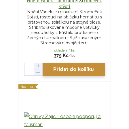
Noční Vánek - ochranný Stromeček
Štěstí
Noční Vánek je miniaturní Stromeček
Štěstí, rostoucí na oblázku hematitu s
drátovanou spirálkou na stojné ploše.
Stříbřitě lakované měděné větvičky
nesou lístky z křišťálu protkaného
černým turmalínem. S již zasazeným
Stromovým dvojčetem.
skladem 1 ks
375 Kč
/
ks
Přidat do košíku
Novinka