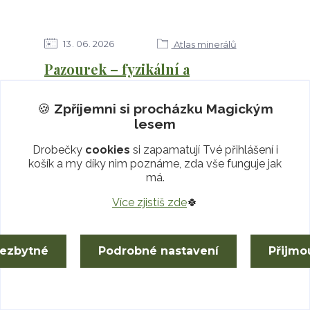
13
06
2026
Atlas minerálů
Pazourek – fyzikální a
energetické vlastnosti
🍪
Zpříjemni si procházku
Magickým
lesem
Drobečky
cookies
si zapamatují Tvé přihlášení i
košík a my díky nim poznáme, zda vše funguje jak
má.
Více zjistíš zde
🍀
nezbytné
Podrobné nastavení
Přijmo
13
06
2026
Atlas minerálů
Zebra jaspis – fyzikální a