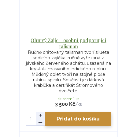
Ohnivý Zajíc - osobní podporující
talisman
Ručně drátovaný talisman tvoří silueta
sedícího zajíčka, ručně vyřezaná z
jávského červeného achátu, usazená na
krystalu masivního indického rubínu.
Měděný oplet tvoří na stojné ploše
rubínu spirálu. Součástí je dárková
krabička a certifikát Stromového
dvojčete.
skladem 1 ks
3 500 Kč
/
ks
Přidat do košíku