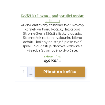
Kočičí Královna - podporující osobní
talisman
Ručně drátovaný talisman tvoří kovový
korálek ve tvaru kočičky, ležící pod
Stromečkem Štěstí s lístky diopsidu.
Stromeček roste na valounku bílého
achátu, kořeny na stojné ploše tvoří
spirálu. Součástí je dárková krabička a
výsadba Stromového dvojčete.
skladem 1 ks
450 Kč
/
ks
Přidat do košíku