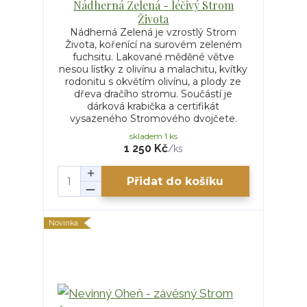
Nádherná Zelená - léčivý Strom
Života
Nádherná Zelená je vzrostlý Strom
Života, kořenící na surovém zeleném
fuchsitu. Lakované měděné větve
nesou lístky z olivínu a malachitu, kvítky
rodonitu s okvětím olivínu, a plody ze
dřeva dračího stromu. Součástí je
dárková krabička a certifikát
vysazeného Stromového dvojčete.
skladem 1 ks
1 250 Kč
/
ks
Přidat do košíku
Novinka