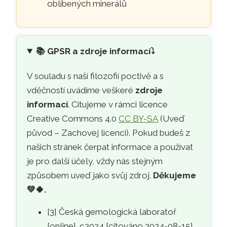
oblíbených minerálů
📚
GPSR a zdroje informací⤵️
V souladu s naší filozofií poctivě a s
vděčností uvádíme veškeré
zdroje
informací
. Citujeme v rámci licence
Creative Commons 4.0
CC BY-SA
(Uveď
původ – Zachovej licenci). Pokud budeš z
našich stránek čerpat informace a používat
je pro další účely, vždy nás stejným
způsobem uveď jako svůj zdroj.
Děkujeme
💚🍀
.
[3] Česká gemologická laboratoř
[online]. c2024 [citováno 2024-08-15].