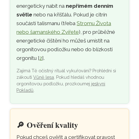
energeticky nabít na
nepřímém denním
světle
nebo na křišťálu. Pokud je citrín
součástí talismanu (třeba
Stromu Života
nebo šamanského Zvířete
), pro průběžné
energetické čištění ho můžeš umístit na
orgonitovou podložku nebo do blízkosti
orgonitu [
2
].
Zajímá Tě očistný rituál vykuřování? Prohlédni si
zákoutí
Vůně lesa
. Pokud hledáš vhodnou
orgonitovou podložku, prozkoumej
jeskyni
Pokladů
.
🔎
Ověření kvality
Pokud chceš ověřit a certifikovat pravost