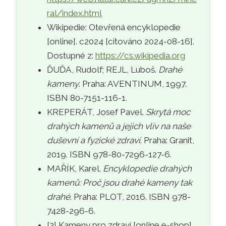
ral/index.html
Wikipedie: Otevřená encyklopedie
[online]. c2024 [citováno 2024-08-16].
Dostupné z:
https://cs.wikipedia.org
ĎUĎA, Rudolf; REJL, Luboš.
Drahé
kameny
. Praha: AVENTINUM, 1997.
ISBN 80-7151-116-1.
KREPERÁT, Josef Pavel.
Skrytá moc
drahých kamenů a jejich vliv na naše
duševní a fyzické zdraví
. Praha: Granit,
2019. ISBN 978-80-7296-127-6.
MAŘÍK, Karel.
Encyklopedie drahých
kamenů: Proč jsou drahé kameny tak
drahé
. Praha: PLOT, 2016. ISBN 978-
7428-296-6.
[2] Kameny pro zdraví [online e-shop].