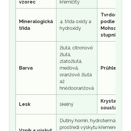
vzorec
křemičitý
Tvrdost
Mineralogická
4. třída oxidy a
podle
třída
hydroxidy
Mohsovy
stupnice
žlutá, citronově
žlutá,
zlatožlutá,
Barva
medová,
Průhlednost
oranžově žlutá
až
hnědooranžová
Krystalová
Lesk
skelný
soustava
Dutiny hornin, hydrotermální žíly
prostředí výskytu křemene; citrí
Vznik a výskyt