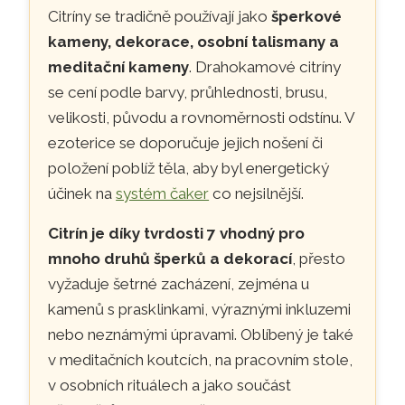
Citríny se tradičně používají jako
šperkové
kameny, dekorace, osobní talismany a
meditační kameny
. Drahokamové citríny
se cení podle barvy, průhlednosti, brusu,
velikosti, původu a rovnoměrnosti odstínu. V
ezoterice se doporučuje jejich nošení či
položení poblíž těla, aby byl energetický
účinek na
systém čaker
co nejsilnější.
Citrín je díky tvrdosti 7 vhodný pro
mnoho druhů šperků a dekorací
, přesto
vyžaduje šetrné zacházení, zejména u
kamenů s prasklinkami, výraznými inkluzemi
nebo neznámými úpravami. Oblíbený je také
v meditačních koutcích, na pracovním stole,
v osobních rituálech a jako součást