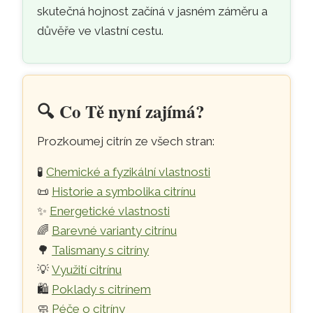
skutečná hojnost začíná v jasném záměru a
důvěře ve vlastní cestu.
🔍️
Co Tě nyní zajímá?
Prozkoumej citrín ze všech stran:
🧪
Chemické a fyzikální vlastnosti
📜
Historie a symbolika citrínu
✨
Energetické vlastnosti
🌈
Barevné varianty citrínu
🌳
Talismany s citríny
💡
Využití citrínu
🛍️
Poklady s citrínem
🧼
Péče o citríny