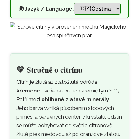
🌍
Jazyk / Language:
Citrín – fyzikální a energetick
Přeskočit na hlavní obsah
💛
Stručně o citrínu
Citrín je žlutá až zlatožlutá odrůda
křemene
, tvořená oxidem křemičitým SiO
.
2
Patří mezi
oblíbené zlatavé minerály
.
Jeho barva vzniká působením stopových
příměsí a barevných center v krystalu; odstín
se může pohybovat od světle citronově
žluté přes medovou až po oranžově zlatou.