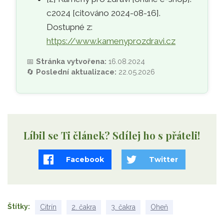
c2024 [citováno 2024-08-16].
Dostupné z:
https://www.kamenyprozdravi.cz
📅
Stránka vytvořena:
16.08.2024
🔄
Poslední aktualizace:
22.05.2026
Líbil se Ti článek? Sdílej ho s přáteli!
Facebook
Twitter
Štítky
Citrín
2. čakra
3. čakra
Oheň