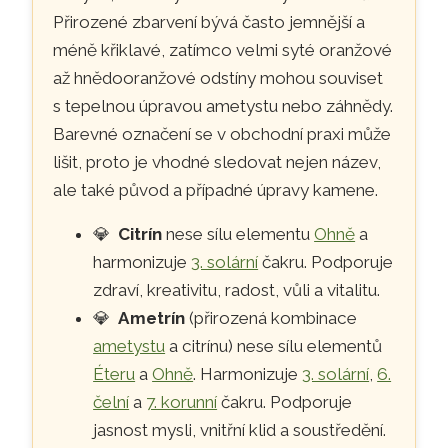
Přirozené zbarvení bývá často jemnější a
méně křiklavé, zatímco velmi syté oranžové
až hnědooranžové odstíny mohou souviset
s tepelnou úpravou ametystu nebo záhnědy.
Barevné označení se v obchodní praxi může
lišit, proto je vhodné sledovat nejen název,
ale také původ a případné úpravy kamene.
💎
Citrín
nese sílu elementu
Ohně
a
harmonizuje
3. solární
čakru. Podporuje
zdraví, kreativitu, radost, vůli a vitalitu.
💎
Ametrín
(přirozená kombinace
ametystu
a citrínu) nese sílu elementů
Éteru
a
Ohně
. Harmonizuje
3. solární
,
6.
čelní
a
7. korunní
čakru. Podporuje
jasnost mysli, vnitřní klid a soustředění.