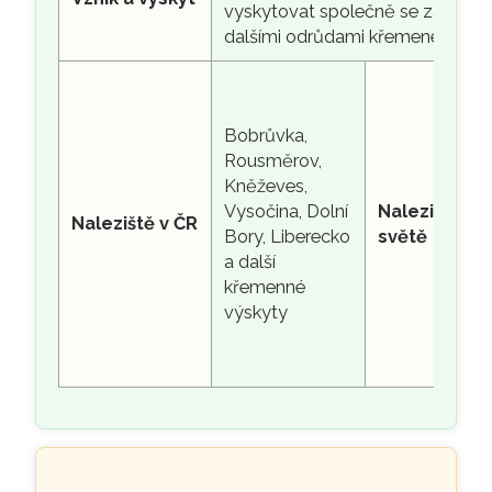
vyskytovat společně se záhněd
dalšími odrůdami křemene.
Bobrůvka,
Rousměrov,
Kněževes,
Vysočina, Dolní
Naleziště ve
Naleziště v ČR
Bory, Liberecko
světě
a další
křemenné
výskyty