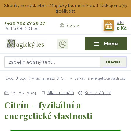
Stránky ve výstavbě - Magický les mění kabát. Děkujeme za
trpělivost.
+420 702 27 28 37
0
ks
CZK
0 Kč
Po-Pá 08 - 20 hod
Menu
Hledat
Úvod
Blog
Atlas minerálů
Citrín – fyzikální a energetické vlastnosti
Atlas minerálů
Komentáře (0)
16
08
2024
Citrín – fyzikální a
energetické vlastnosti