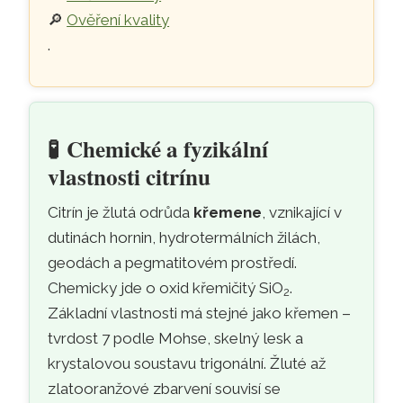
🔎
Ověření kvality
.
🧪
Chemické a fyzikální
vlastnosti citrínu
Citrín je žlutá odrůda
křemene
, vznikající v
dutinách hornin, hydrotermálních žilách,
geodách a pegmatitovém prostředí.
Chemicky jde o oxid křemičitý SiO
.
2
Základní vlastnosti má stejné jako křemen –
tvrdost 7 podle Mohse, skelný lesk a
krystalovou soustavu trigonální. Žluté až
zlatooranžové zbarvení souvisí se