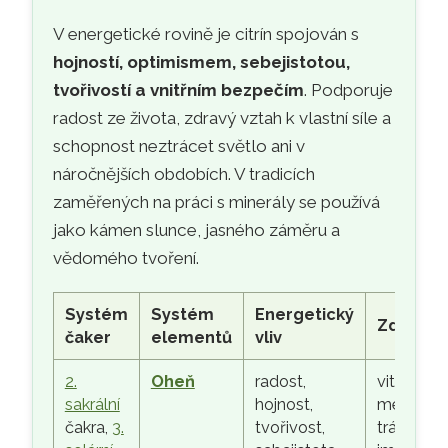
V energetické rovině je citrín spojován s
hojností, optimismem, sebejistotou,
tvořivostí a vnitřním bezpečím
. Podporuje
radost ze života, zdravý vztah k vlastní síle a
schopnost neztrácet světlo ani v
náročnějších obdobích. V tradicích
zaměřených na práci s minerály se používá
jako kámen slunce, jasného záměru a
vědomého tvoření.
Systém
Systém
Energetický
Zdraví
čaker
elementů
vliv
2.
Oheň
radost,
vitalita,
sakrální
hojnost,
metaboli
čakra,
3.
tvořivost,
trávení,