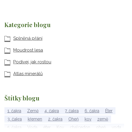
Kategorie blogu
Splněná přání
Moudrost lesa
Podívej, jak rostou
Atlas minerálů
Štítky blogu
1. čakra
Země
4. čakra
7. čakra
6. čakra
Éter
3. čakra
křemen
2. čakra
Oheň
kov
země
5. čakra
Voda
éter
Kov
chalcedon
oheň
voda