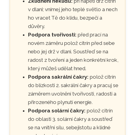
Zklidnění neklidu:
při napětí drž citrín
v dlani; vnímej jeho teplé světlo a nech
ho vracet Tě do klidu, bezpečí a
důvěry.
Podpora tvořivosti:
před prací na
novém záměru polož citrín před sebe
nebo jej drž v dlani. Soustřeď se na
radost z tvoření a jeden konkrétní krok,
který můžeš udělat hned.
Podpora sakrální čakry:
polož citrín
do blízkosti 2. sakrální čakry a pracuj se
záměrem uvolnění tvořivosti, radosti a
přirozeného plynutí energie.
Podpora solární čakry:
polož citrín
do oblasti 3. solární čakry a soustřeď
se na vnitřní sílu, sebejistotu a klidné