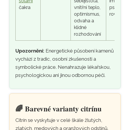
solární
sebejistota,
imunita,
čakra
vnitřní teplo,
psychick
optimismus,
rovnováh
odvaha a
klidné
rozhodování
Upozornění:
Energetické působení kamenů
vychází z tradic, osobní zkušenosti a
symbolické práce. Nenahrazuje lékařskou,
psychologickou ani jinou odbornou péči.
🌈
Barevné varianty citrínu
Citrín se vyskytuje v celé škále žlutých,
zlatých, medových a oranžových odstínů.