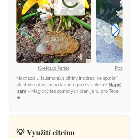
Kvetoucí Perleť
Požehnání 
Nacházíš u talismanů s citríny inspiraci ke splnění
vlastního přání, nebo k dárku pro své blízké?
Napiš
nám
– Magický les splněných přání je tu pro Tebe
🍀
.
💡
Využití citrínu