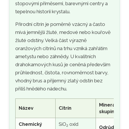
stopovými příměsemi, barevnými centry a
tepelnou historií krystalu.
Přírodní citrín je poměrně vzácný a často
mívá jemnější žluté, medové nebo kouřově
žluté odstíny. Velká část výrazně
oranžových citrínů na trhu vzniká zahřátím
ametystu nebo záhnědy. U kvalitních
drahokamových kusů je ceněná především
průhlednost, čistota, rovnoměrnost barvy,
vhodný brus a příjemný zlatý odstín bez
příliš hnědého nádechu.
Mineralogic
Název
Citrín
skupina
Chemický
SiO
oxid
2
Odrůda