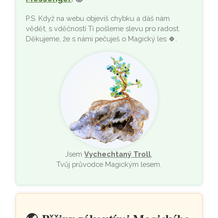
P.S. Když na webu objevíš chybku a dáš nám
vědět, s vděčností Ti pošleme slevu pro radost.
Děkujeme, že s námi pečuješ o Magický les
🍀
.
Jsem
Vychechtaný Troll
,
Tvůj průvodce Magickým lesem.