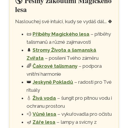
🌎
Pěšiny zákoutími Magického
lesa
Naslouchej své intuici, kudy se vydáš dál...
🍀
📜
Příběhy Magického lesa
– příběhy
talismanů a různé zajímavosti
🌲
Stromy Života a šamanská
Zvířata
– posílení Tvého záměru
🌈
Čakrové talismany
– podpora
vnitřní harmonie
👑
Jeskyně Pokladů
– radosti pro Tvé
rituály
💧
Živá voda
– šungit pro pitnou vodu i
ochranu prostoru
💨
Vůně lesa
– vykuřovadla pro očistu
🪔
Záře lesa
– lampy a svícny z