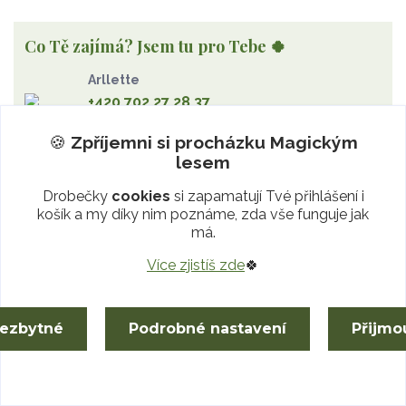
vzduch
rubelit
dřevo
elementy
achát
Vzduch
Wu Xing
apatit
turmalín
rubín
malachit
Dřevo
Co Tě zajímá? Jsem tu pro Tebe 🍀
Strom Života
záhněda
růženín
sluneční kámen
Arllette
ametyst
diamant
kunzit
jaspis
amazonit
křišťál
+420 702 27 28 37
olivín
želva
jahodový křemen
opál
perleť
Po-Pá 08 - 20 hod
rodochrozit
červený achát
křemen s rutilem
🍪
Zpříjemni si procházku
Magickým
info@MagickyLes.cz
lesem
Drobečky
cookies
si zapamatují Tvé přihlášení i
košík a my díky nim poznáme, zda vše funguje jak
má.
Vlastníma rukama
Více zjistíš zde
🍀
talismany z minerálů
nezbytné
Podrobné nastavení
Přijmo
Minerály s rodokmenem
kameny z ověřených zdrojů