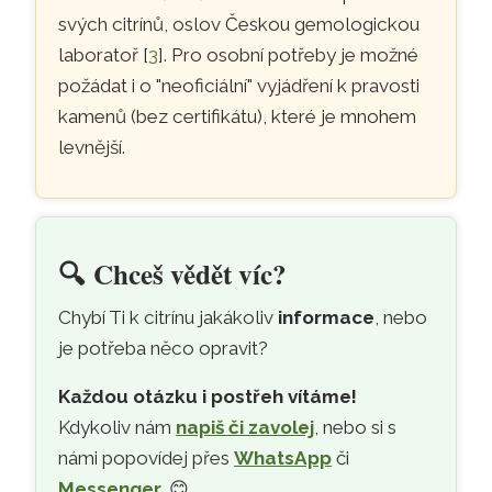
svých citrínů, oslov Českou gemologickou
laboratoř [
3
]. Pro osobní potřeby je možné
požádat i o "neoficiální" vyjádření k pravosti
kamenů (bez certifikátu), které je mnohem
levnější.
🔍
Chceš vědět víc?
Chybí Ti k citrínu jakákoliv
informace
, nebo
je potřeba něco opravit?
Každou otázku i postřeh vítáme!
Kdykoliv nám
napiš či zavolej
, nebo si s
námi popovídej přes
WhatsApp
či
Messenger
. 😊