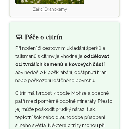
Zářící Drahokamy
🧼
Péče o citrín
Při nošení či cestovním ukládání šperků a
talismanů s citríny je vhodné je
oddělovat
od tvrdších kamenů a kovových částí
,
aby nedošlo k poškrábání, odštípnutí hran
nebo poškození leštěného povrchu.
Citrín má tvrdost 7 podle Mohse a obecně
patří mezi poměrně odolné minerály. Přesto
jej může poškodit prudký náraz, tlak,
teplotní šok nebo dlouhodobé působení
silného světla. Některé citríny mohou při