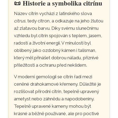
📜
Historie a symbolika citrínu
Název citrín vychází z latinského slova
citrus
, tedy citron, a odkazuje na jeho žlutou
až zlatavou barvu. Díky svému slunečnímu
vzhledu byl citrín spojován s teplem, jasem,
radostí a životní energií. V minulosti byl
oblíbený jako ozdobný kámen i talisman,
který měl přinášet dobrou náladu, příznivé
příležitosti a ochranu před neklidem.
V moderní gemologii se citrín řadí mezi
ceněné drahokamové křemeny. Důležité je
rozlišovat přírodní citrín, tepelně upravený
ametyst nebo záhnědu a napodobeniny.
Tepelně upravené kameny mohou být
krásné a běžně používané, ale pro poctivé