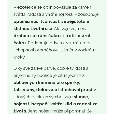
V ezoterice se citrín považuje za kámen
světla, radosti a vnitřní hojnosti – zosobňuje
optimismus, tvořivost, sebejistotu a
klidnou životní sílu
. Aktivuje zejména
druhou sakrální čakru
a
třetí solární
čakru
. Podporuje odvahu, vnitřní teplo a
schopnost proměňovat záměr v konkrétní
kroky.
Díky své zářivé barvě, dobré tvrdosti a
příjemné symbolice je citrín jedním z
oblíbených kamenů pro šperky,
talismany, dekorace i duchovní práci
. V
lidových tradicích symbolizuje
slunce,
hojnost, bezpečí, vnitřní klid a radost ze
života
. Jeho nošení může připomínat, že