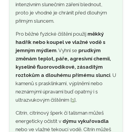
intenzivním slunečním záření blednout,
proto je vhodné je chránit před dlouhým
přímým sluncem.
Pro běžné fyzické čištění použij
měkký
hadřík nebo koupel ve vlažné vodě s
jemným mýdlem
. Vyhni se
prudkým
změnám teplot, páře, agresivní chemii,
kyselině fluorovodíkové, zásaditým
roztokům a dlouhému přímému slunci
. U
kamenů s prasklinkami, výplněmi nebo
neznámými úpravami buď opatrný i s
ultrazvukovým čištěním [
1
].
Citrín, citrínový šperk či talisman můžeš
energeticky očistit v
dýmu vykuřovadla
nebo ve vlažné tekoucí vodě. Citrín můžeš