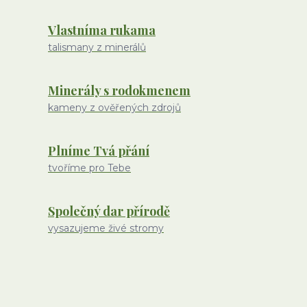
Vlastníma rukama
talismany z minerálů
Minerály s rodokmenem
kameny z ověřených zdrojů
Plníme Tvá přání
tvoříme pro Tebe
Společný dar přírodě
vysazujeme živé stromy