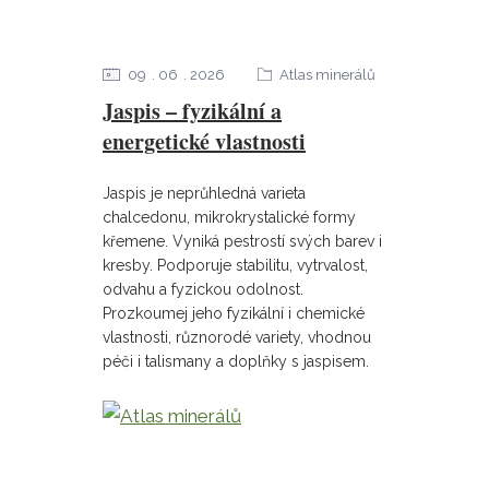
09
06
2026
Atlas minerálů
Jaspis – fyzikální a
energetické vlastnosti
Jaspis je neprůhledná varieta
chalcedonu, mikrokrystalické formy
křemene. Vyniká pestrostí svých barev i
kresby. Podporuje stabilitu, vytrvalost,
odvahu a fyzickou odolnost.
Prozkoumej jeho fyzikální i chemické
vlastnosti, různorodé variety, vhodnou
péči i talismany a doplňky s jaspisem.