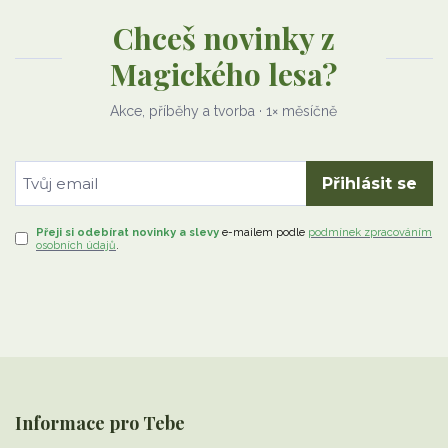
Chceš novinky z
Magického lesa?
Akce, příběhy a tvorba · 1× měsíčně
Přihlásit se
Přeji si odebírat novinky a slevy
e-mailem
podle
podmínek zpracováním
osobních údajů
.
Informace pro Tebe