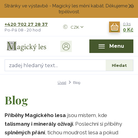
Stránky ve výstavbě - Magický les mění kabát. Děkujeme za
trpělivost.
+420 702 27 28 37
0
ks
CZK
0 Kč
Po-Pá 08 - 20 hod
Menu
Hledat
Úvod
Blog
Blog
Příběhy Magického lesa
jsou místem, kde
talismany i minerály ožívají
. Poslechni si příběhy
splněných přání
, tichou moudrost lesa a pokud