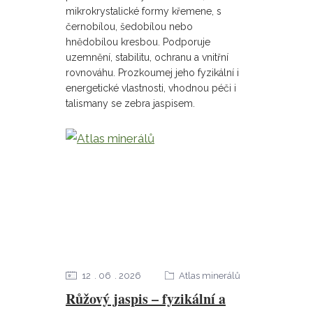
mikrokrystalické formy křemene, s
černobílou, šedobílou nebo
hnědobílou kresbou. Podporuje
uzemnění, stabilitu, ochranu a vnitřní
rovnováhu. Prozkoumej jeho fyzikální i
energetické vlastnosti, vhodnou péči i
talismany se zebra jaspisem.
12
06
2026
Atlas minerálů
Růžový jaspis – fyzikální a