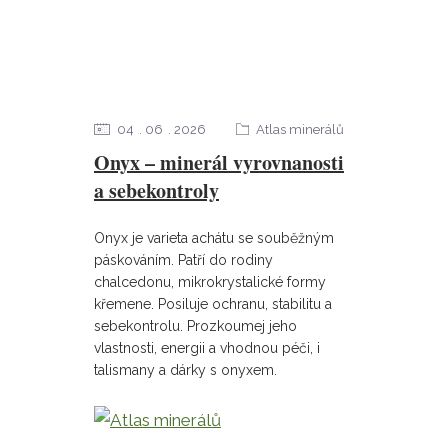
04
06
2026
Atlas minerálů
Onyx – minerál vyrovnanosti
a sebekontroly
Onyx je varieta achátu se souběžným
páskováním. Patří do rodiny
chalcedonu, mikrokrystalické formy
křemene. Posiluje ochranu, stabilitu a
sebekontrolu. Prozkoumej jeho
vlastnosti, energii a vhodnou péči, i
talismany a dárky s onyxem.