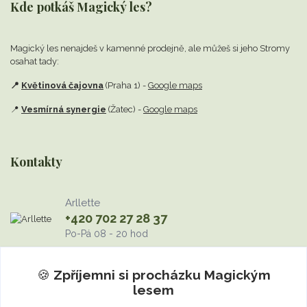
Kde potkáš Magický les?
Magický les nenajdeš v kamenné prodejně,
ale můžeš si jeho Stromy
osahat tady:
📍
Květinová čajovna
(Praha 1) -
Google maps
📍
Vesmírná synergie
(Žatec) -
Google maps
Kontakty
Arllette
+420 702 27 28 37
Po-Pá 08 - 20 hod
info@MagickyLes.cz
🍪
Zpříjemni si procházku
Magickým
lesem