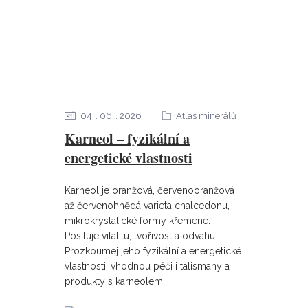
04
06
2026
Atlas minerálů
Karneol – fyzikální a
energetické vlastnosti
Karneol je oranžová, červenooranžová
až červenohnědá varieta chalcedonu,
mikrokrystalické formy křemene.
Posiluje vitalitu, tvořivost a odvahu.
Prozkoumej jeho fyzikální a energetické
vlastnosti, vhodnou péči i talismany a
produkty s karneolem.