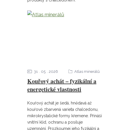
produkty s chalcedonem.
31
05
2026
Atlas minerálů
Kouřový achát – fyzikální a
energetické vlastnosti
Kouřový achát je šedá, hnědavá až
kouřově zbarvená varieta chalcedonu,
mikrokrystalické formy křemene. Přináší
vnitřní klid, ochranu a posiluje
uzemnění. Prozkoumej jeho fyzikální a