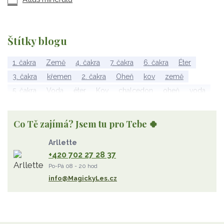
Štítky blogu
1. čakra
Země
4. čakra
7. čakra
6. čakra
Éter
3. čakra
křemen
2. čakra
Oheň
kov
země
5. čakra
Voda
éter
Kov
chalcedon
oheň
voda
vzduch
rubelit
dřevo
elementy
achát
Vzduch
Wu Xing
apatit
turmalín
rubín
malachit
Dřevo
Co Tě zajímá? Jsem tu pro Tebe 🍀
Strom Života
záhněda
růženín
sluneční kámen
Arllette
ametyst
diamant
kunzit
jaspis
amazonit
křišťál
+420 702 27 28 37
olivín
želva
jahodový křemen
opál
perleť
Po-Pá 08 - 20 hod
rodochrozit
červený achát
křemen s rutilem
info@MagickyLes.cz