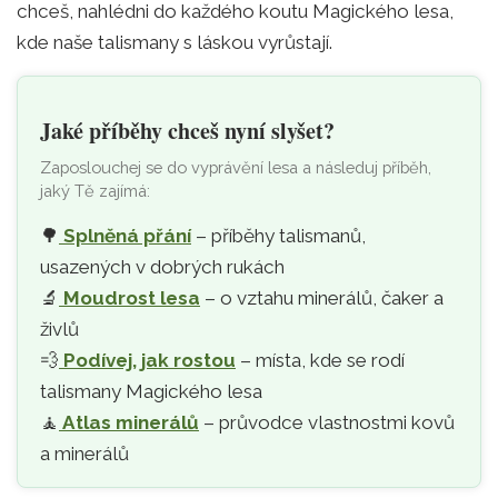
chceš, nahlédni do každého koutu Magického lesa,
kde naše talismany s láskou vyrůstají.
Jaké příběhy chceš nyní slyšet?
Zaposlouchej se do vyprávění lesa a následuj příběh,
jaký Tě zajímá:
🌳
Splněná přání
– příběhy talismanů,
usazených v dobrých rukách
🔬
Moudrost lesa
– o vztahu minerálů, čaker a
živlů
💨
Podívej, jak rostou
– místa, kde se rodí
talismany Magického lesa
🧘‍
Atlas minerálů
– průvodce vlastnostmi kovů
a minerálů