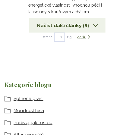
energetické vlastnosti, vhodnou péči i
talismany s kouřovým achátem.
Načíst další články (9)
strana
z 5
další
Kategorie blogu
Splněná přání
Moudrost lesa
Podívej, jak rostou
Atlas minerálů