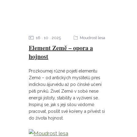
16
10
2025
Moudrost lesa
Element Země – opora a
hojnost
Prozkoumej různé pojetí elementu
Země – od antických myslitelů přes
indickou ájurvédu až po čínské učení
pěti prvků. Živel Země v sobě nese
energii jistoty, stability a vyživení se.
Inspiruj se, jak s její silou vědomě
pracovat, posílit své kořeny a přivést si
do života hojnost.