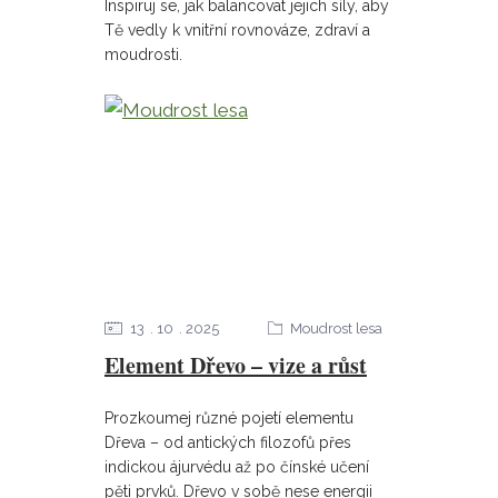
Inspiruj se, jak balancovat jejich síly, aby
Tě vedly k vnitřní rovnováze, zdraví a
moudrosti.
13
10
2025
Moudrost lesa
Element Dřevo – vize a růst
Prozkoumej různé pojetí elementu
Dřeva – od antických filozofů přes
indickou ájurvédu až po čínské učení
pěti prvků. Dřevo v sobě nese energii