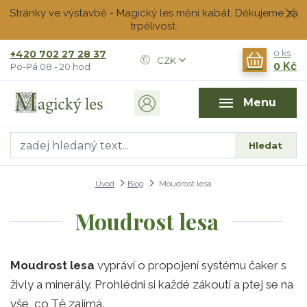
Stránky ve výstavbě - Magický les mění kabát. Děkujeme za
trpělivost.
+420 702 27 28 37
0
ks
CZK
0 Kč
Po-Pá 08 - 20 hod
Menu
Hledat
Úvod
Blog
Moudrost lesa
Moudrost lesa
Moudrost lesa
vypráví o propojení systému čaker s
živly a minerály. Prohlédni si každé zákoutí a ptej se na
vše, co Tě zajímá.