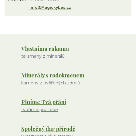
Po-Pá 08 - 20 hod
rodochrozit
červený achát
křemen s rutilem
info@MagickyLes.cz
Vlastníma rukama
talismany z minerálů
Minerály s rodokmenem
kameny z ověřených zdrojů
Plníme Tvá přání
tvoříme pro Tebe
Společný dar přírodě