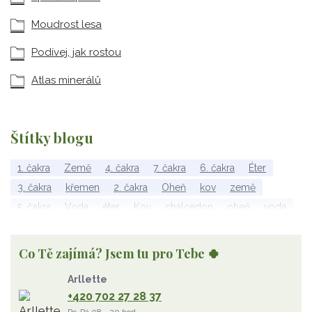
Moudrost lesa
Podívej, jak rostou
Atlas minerálů
Štítky blogu
1. čakra
Země
4. čakra
7. čakra
6. čakra
Éter
3. čakra
křemen
2. čakra
Oheň
kov
země
5. čakra
Voda
éter
Kov
chalcedon
oheň
voda
vzduch
rubelit
dřevo
elementy
achát
Vzduch
Wu Xing
apatit
turmalín
rubín
malachit
Dřevo
Co Tě zajímá? Jsem tu pro Tebe 🍀
Strom Života
záhněda
růženín
sluneční kámen
Arllette
ametyst
diamant
kunzit
jaspis
amazonit
křišťál
+420 702 27 28 37
olivín
želva
jahodový křemen
opál
perleť