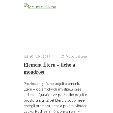
16
10
2025
Moudrost lesa
Element Éteru – ticho a
moudrost
Prozkoumej různé pojetí elementu
Éteru – od antických myslitelů přes
indickou ájurvédu až po čínské pojetí o
prostoru a qi. Živel Éteru v sobě nese
energii prostoru, ticha a prvotní vibrace
zvuku. Rodí se z něj pohyb i tvar –