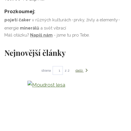
Prozkoumej:
·
·
pojetí čaker
v různých kulturách
prvky, živly a elementy
energie
minerálů
a svět vibrací
Máš otázku?
Napiš nám
- jsme tu pro Tebe.
Nejnovější články
strana
z 2
další