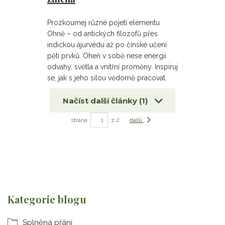
Prozkoumej různé pojetí elementu
Ohně – od antických filozofů přes
indickou ájurvédu až po čínské učení
pěti prvků. Oheň v sobě nese energii
odvahy, světla a vnitřní proměny. Inspiruj
se, jak s jeho silou vědomě pracovat.
Načíst další články (1)
strana
z 2
další
Kategorie blogu
Splněná přání