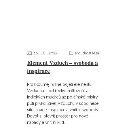
16
10
2025
Moudrost lesa
Element Vzduch – svoboda a
inspirace
Prozkoumej různé pojetí elementu
Vzduchu – od řeckých filozofů a
indických mudrců až po čínské mistry
pěti prvků. Živel Vzduchu v sobě nese
sílu intuice, inspirace a vnitřní svobody.
Dovol si otevřít prostor pro nové
nápady a vnitřní klid.