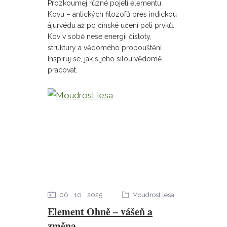
Prozkoumej různé pojetí elementu
Kovu – antických filozofů přes indickou
ájurvédu až po čínské učení pěti prvků.
Kov v sobě nese energii čistoty,
struktury a vědomého propouštění.
Inspiruj se, jak s jeho silou vědomě
pracovat.
06
10
2025
Moudrost lesa
Element Ohně – vášeň a
změna