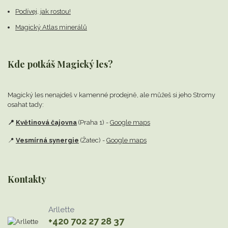
Podívej, jak rostou!
Magický Atlas minerálů
Kde potkáš Magický les?
Magický les nenajdeš v kamenné prodejně,
ale můžeš si jeho Stromy
osahat tady:
📍
Květinová čajovna
(Praha 1) -
Google maps
📍
Vesmírná synergie
(Žatec) -
Google maps
Kontakty
Arllette
+420 702 27 28 37