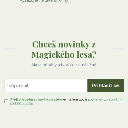
vysazujeme živé stromy
Chceš novinky z
Magického lesa?
Akce, příběhy a tvorba · 1× měsíčně
Přihlásit se
Přeji si odebírat novinky a slevy
e-mailem
podle
podmínek zpracováním
osobních údajů
.