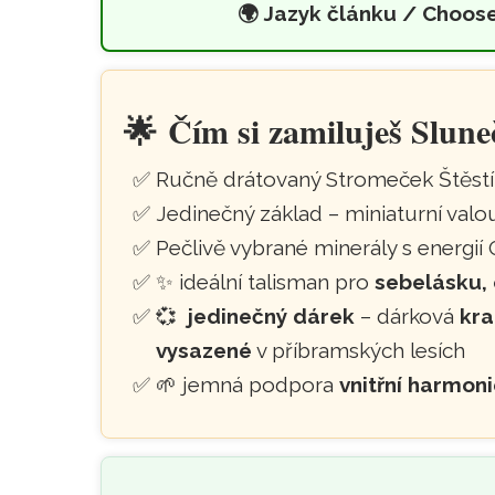
🌍
Jazyk článku / Choos
Stromeček Štěstí s 
Přeskočit na hlavní obsah
🌟
Čím si zamiluješ
Slune
Ručně drátovaný Stromeček Štěstí 
Jedinečný základ – miniaturní valo
Pečlivě vybrané minerály s energií
✨
ideální talisman pro
sebelásku, 
💞
jedinečný dárek
– dárková
kra
vysazené
v příbramských lesích
🌱
jemná podpora
vnitřní harmon