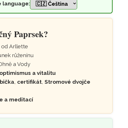
e language:
růženínem a slunečním kam
čný Paprsek
?
od Arllette
unek růženínu
 Ohně a Vody
optimismus a vitalitu
bička
,
certifikát
,
Stromové dvojče
ie a meditací