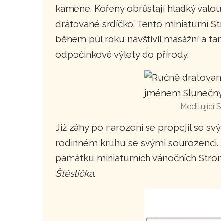
kamene. Kořeny obrůstají hladký val
drátované srdíčko. Tento miniaturní S
během půl roku navštívil masážní a tan
odpočinkové výlety do přírody.
Meditující 
Již záhy po narození se propojil se 
rodinném kruhu se svými sourozenci. P
památku miniaturních vánočních Stro
Štěstíčka
.