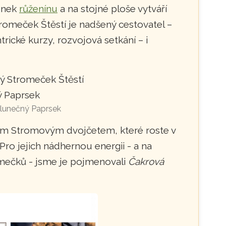
ounek
růženínu
a na stojné ploše vytváří
tromeček Štěstí je nadšený cestovatel –
trické kurzy, rozvojová setkání – i
Slunečný Paprsek
svým Stromovým dvojčetem, které roste v
ro jejich nádhernou energii - a na
mečků - jsme je pojmenovali
Čakrová