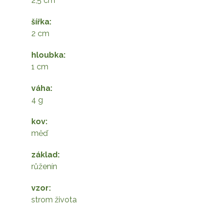
2,5 cm
šířka
enem – miniaturní ručně 
2 cm
hloubka
1 cm
váha
4 g
kov
měď
základ
růženín
vzor
strom života