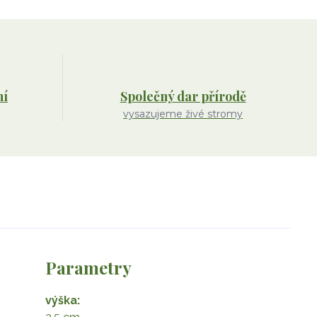
ní
Společný dar přírodě
vysazujeme živé stromy
Parametry
výška