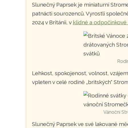
Slunečný Paprsek je miniaturní Stromeč
patnácti sourozenců. Vyrostli společ
2024 v Británii, v
klidné a odpočinkové
Rodi
Lehkost, spokojenost, volnost, vzájem
vpleten v celé rodině „britských“ Str
Vánoční Str
Slunečný Paprsek ve své lakované měd