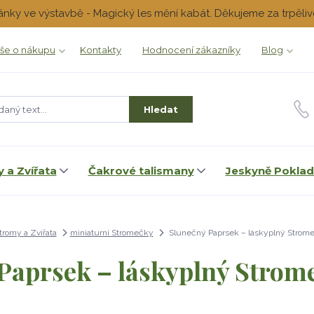
ánky ve výstavbě - Magický les mění kabát. Děkujeme za trpěliv
še o nákupu
Kontakty
Hodnocení zákazníky
Blog
Hledat
 a Zvířata
Čakrové talismany
Jeskyně Pokla
tromy a Zvířata
miniaturní Stromečky
Slunečný Paprsek – láskyplný Strome
Paprsek – láskyplný Strome