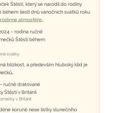
ek Štěstí, který se narodil do rodiny
ně během šesti dnů vánočních svátků roku
 rodinné atmosféře
…
nné svátky
ná blízkost, a především hluboký klid je
omečků…
omečky v Británii
ěné koruně nese lístky slunečního