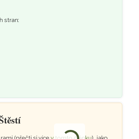
 stran:
těstí
ami (přečti si více
v tomto článku
), jako