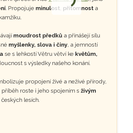
ní
. Propojuje
minulost
,
přítomnost
a
kamžiku.
sávají
moudrost předků
a přinášejí sílu
sné
myšlenky, slova i činy
, a jemností
a
se s lehkostí Větru větví ke
květům,
doucnost s výsledky našeho konání.
bolizuje propojení živé a neživé přírody,
ho příběh roste i jeho spojením s
živým
 českých lesích.