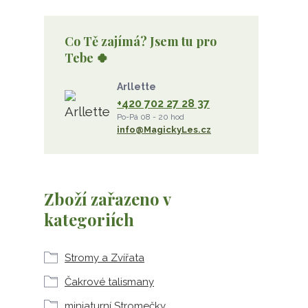
Co Tě zajímá? Jsem tu pro
Tebe 🍀
Arllette
+420 702 27 28 37
Po-Pá 08 - 20 hod
info@MagickyLes.cz
Zboží zařazeno v
kategoriích
Stromy a Zvířata
Čakrové talismany
miniaturní Stromečky