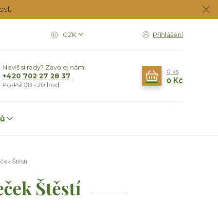
ost.
CZK
Přihlášení
Nevíš si rady? Zavolej nám!
0
ks
+420 702 27 28 37
0 Kč
Po-Pá 08 - 20 hod
dů
ček Štěstí
ček Štěstí