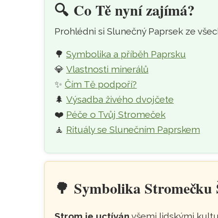
🔍️
Co Tě nyní zajímá?
Prohlédni si Slunečný Paprsek ze všech
🌳
Symbolika a příběh Paprsku
💎
Vlastnosti minerálů
✨
Čím Tě podpoří?
🌲
Výsadba živého dvojčete
❤️
Péče o Tvůj Stromeček
🧘
Rituály se Slunečním Paprskem
🌳
Symbolika Stromečku Š
Strom je uctíván
všemi lidskými kultur