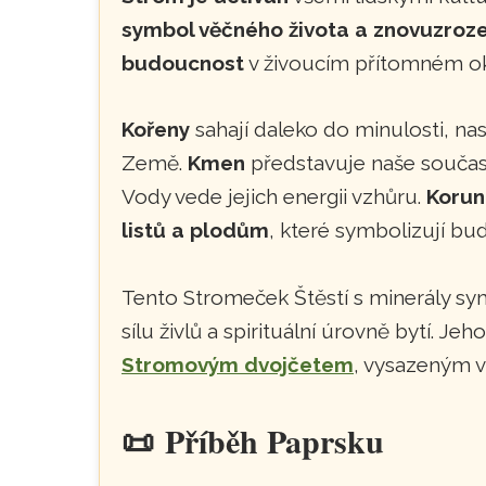
symbol věčného života a znovuzroze
budoucnost
v živoucím přítomném o
Kořeny
sahají daleko do minulosti, na
Země.
Kmen
představuje naše souča
Vody vede jejich energii vzhůru.
Korun
listů a plodům
, které symbolizují bu
Tento Stromeček Štěstí s minerály sym
sílu živlů a spirituální úrovně bytí. Je
Stromovým dvojčetem
, vysazeným v
📜
Příběh Paprsku