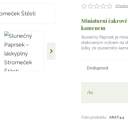
Ohodno
Miniaturní čakrové
kamenem
Slunečný Paprsek je minia
drátovaným srdcem na sto
lístky ze slunečního ka
Dostupnost
/
ks
Číslo produktu:
ARAT44