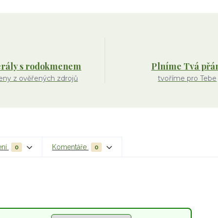
rály s rodokmenem
Plníme Tvá přá
ny z ověřených zdrojů
tvoříme pro Tebe
ení
Komentáře
0
0