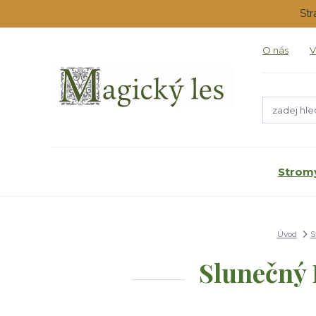
Str
O nás
V
Stromy
Úvod
S
Slunečný 