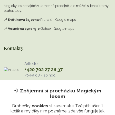
Magický les nenajdeš v kamenné prodejně,
ale můžeš si jeho Stromy
osahat tady:
📍
Květinová čajovna
(Praha 1) -
Google maps
📍
Vesmírná synergie
(Žatec) -
Google maps
Kontakty
Arllette
+420 702 27 28 37
Po-Pá 08 - 20 hod
info@MagickyLes.cz
🍪
Zpříjemni si procházku
Magickým
lesem
Drobečky
cookies
si zapamatují Tvé přihlášení i
košík a my díky nim poznáme, zda vše funguje jak