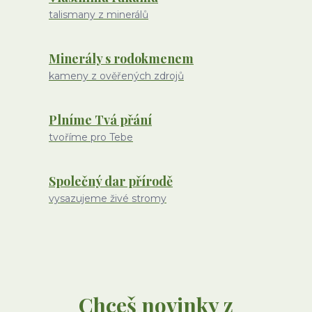
talismany z minerálů
Minerály s rodokmenem
kameny z ověřených zdrojů
Plníme Tvá přání
tvoříme pro Tebe
Společný dar přírodě
vysazujeme živé stromy
Chceš novinky z