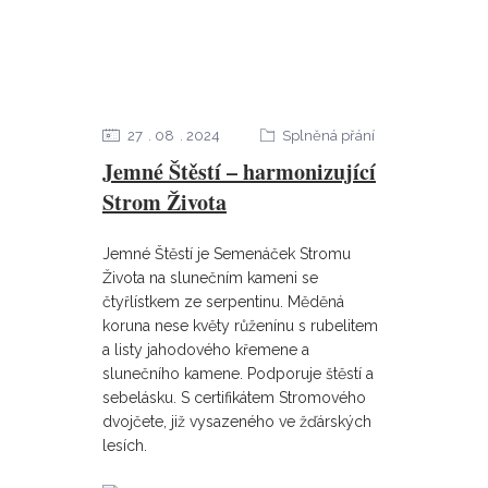
27
08
2024
Splněná přání
Jemné Štěstí – harmonizující
Strom Života
Jemné Štěstí je Semenáček Stromu
Života na slunečním kameni se
čtyřlístkem ze serpentinu. Měděná
koruna nese květy růženínu s rubelitem
a listy jahodového křemene a
slunečního kamene. Podporuje štěstí a
sebelásku. S certifikátem Stromového
dvojčete, již vysazeného ve žďárských
lesích.