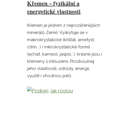
Křemen – fyzikální a
energetické vlastnosti
Křemen je jedním z nejrozšířenějších
minerálů Země. Vyskytuje se v
makrokrystalické (křišťál, ametyst,
citrín...) i mikrokrystalické formě
(achát, karneol, jaspis...), krásné jsou i
křemeny s inkluzemi. Prozkoumej
jeho vlastnosti, odrůdy, energii,
využití i vhodnou péči.