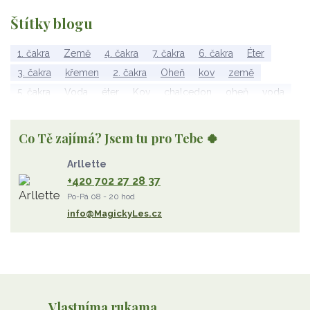
Štítky blogu
1. čakra
Země
4. čakra
7. čakra
6. čakra
Éter
3. čakra
křemen
2. čakra
Oheň
kov
země
5. čakra
Voda
éter
Kov
chalcedon
oheň
voda
vzduch
rubelit
dřevo
elementy
achát
Vzduch
Wu Xing
apatit
turmalín
rubín
malachit
Dřevo
Co Tě zajímá? Jsem tu pro Tebe 🍀
Strom Života
záhněda
růženín
sluneční kámen
Arllette
ametyst
diamant
kunzit
jaspis
amazonit
křišťál
+420 702 27 28 37
olivín
želva
jahodový křemen
opál
perleť
Po-Pá 08 - 20 hod
rodochrozit
červený achát
křemen s rutilem
info@MagickyLes.cz
Vlastníma rukama