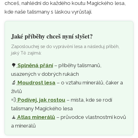
chceš, nahlédni do každého koutu Magického lesa,
kde naše talismany s láskou vyrůstají.
Jaké příběhy chceš nyní slyšet?
Zaposlouchej se do vyprávění lesa a následuj příběh,
jaký Tě zajímá:
🌳
Splněná přání
– příběhy talismanů,
usazených v dobrých rukách
🔬
Moudrost lesa
– o vztahu minerálů, čaker a
živlů
💨
Podívej, jak rostou
– místa, kde se rodí
talismany Magického lesa
🧘‍
Atlas minerálů
– průvodce vlastnostmi kovů
a minerálů