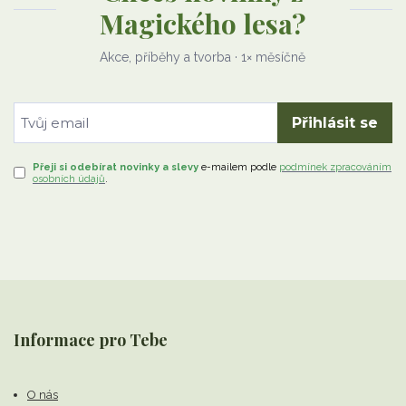
Magického lesa?
Akce, příběhy a tvorba · 1× měsíčně
Přihlásit se
Přeji si odebírat novinky a slevy
e-mailem
podle
podmínek zpracováním
osobních údajů
.
Informace pro Tebe
O nás