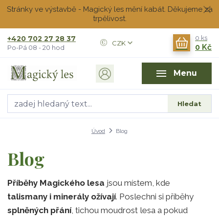
Stránky ve výstavbě - Magický les mění kabát. Děkujeme za
trpělivost.
+420 702 27 28 37
0
ks
CZK
0 Kč
Po-Pá 08 - 20 hod
Menu
Hledat
Úvod
Blog
Blog
Příběhy Magického lesa
jsou místem, kde
talismany i minerály ožívají
. Poslechni si příběhy
splněných přání
, tichou moudrost lesa a pokud