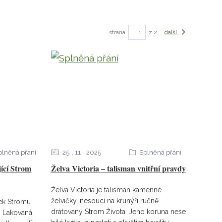
strana
z 2
další
plněná přání
25
11
2025
Splněná přání
ící Strom
Želva Victoria – talisman vnitřní pravdy
Želva Victoria je talisman kamenné
želvičky, nesoucí na krunýři ručně
ek Stromu
drátovaný Strom Života. Jeho koruna nese
. Lakovaná