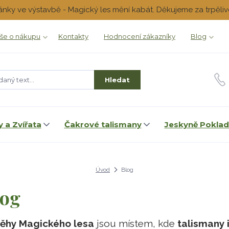
ánky ve výstavbě - Magický les mění kabát. Děkujeme za trpěliv
še o nákupu
Kontakty
Hodnocení zákazníky
Blog
Hledat
 a Zvířata
Čakrové talismany
Jeskyně Pokla
Úvod
Blog
log
běhy Magického lesa
jsou místem, kde
talismany i