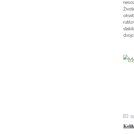
nesou
Život
okvět
rutil
stabi
dvojč
15
Koli