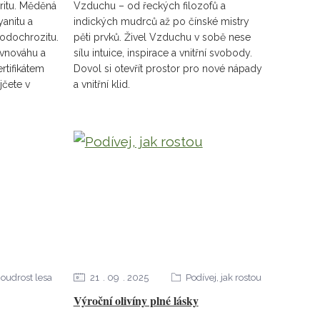
eritu. Měděná
Vzduchu – od řeckých filozofů a
yanitu a
indických mudrců až po čínské mistry
 rodochrozitu.
pěti prvků. Živel Vzduchu v sobě nese
rovnováhu a
sílu intuice, inspirace a vnitřní svobody.
rtifikátem
Dovol si otevřít prostor pro nové nápady
čete v
a vnitřní klid.
oudrost lesa
21
09
2025
Podívej, jak rostou
Výroční olivíny plné lásky