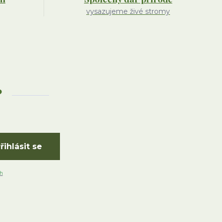
vysazujeme živé stromy
?
řihlásit se
h