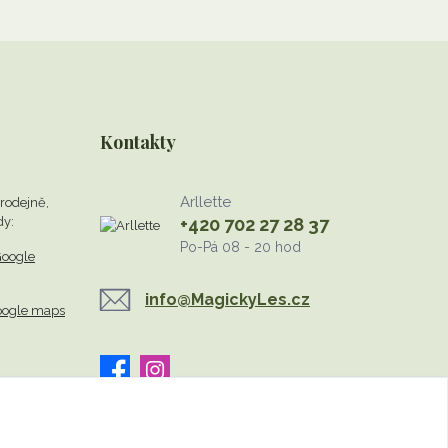
Kontakty
Arllette
rodejně,
dy:
+420 702 27 28 37
Po-Pá 08 - 20 hod
oogle
info@MagickyLes.cz
oogle maps