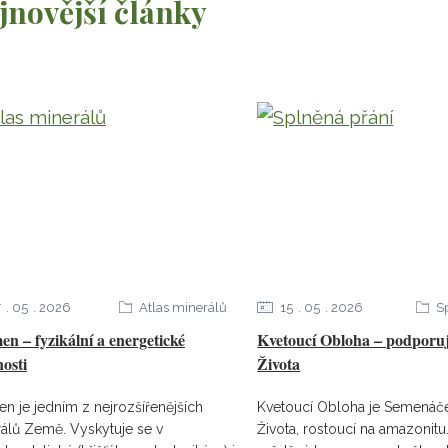
jnovější články
7
05
2026
Atlas minerálů
15
05
2026
S
n – fyzikální a energetické
Kvetoucí Obloha – podporuj
nosti
Života
n je jedním z nejrozšířenějších
Kvetoucí Obloha je Semenáč
álů Země. Vyskytuje se v
Života, rostoucí na amazonitu