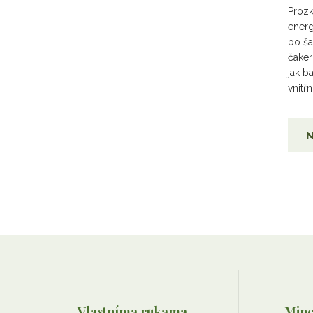
Prozk
energ
po ša
čaker
jak b
vnitř
N
Vlastníma rukama
Mine