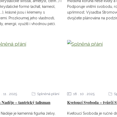
rystalické (křišťál, ametyst, citrín...) i
měděná koruna nese květy a lí
krystalické formě (achát, karneol,
Podporuje vnitřní svobodu, r
...), krásné jsou i křemeny s
upřímnost. Výsadba Stromo
zemi. Prozkoumej jeho vlastnosti,
dvojčete plánována na podz
y, energii, využití i vhodnou péči.
9
11
2025
Splněná přání
18
10
2025
S
 Naděje – tantrický talisman
Kvetoucí Svoboda – tvůrčí 
 Naděje je kamenná figurka želvy,
Kvetoucí Svoboda je ručně d