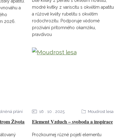
bílé kvítky z perleti s okvětím howlitu,
stky apatitu.
modré kvítky z variscitu s okvětím apatitu
ovnováhu a
a růžové květy rubelitu s okvětím
vého
rodochrozitu. Podporuje vědomé
im 2026.
prožívání přítomného okamžiku,
pravdivou
plněná přání
16
10
2025
Moudrost lesa
Strom Života
Element Vzduch – svoboda a inspirace
rátovaný
Prozkoumej různé pojetí elementu