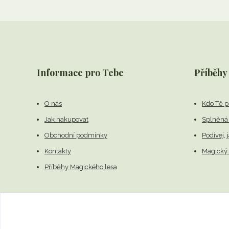
Informace pro Tebe
Příběhy
O nás
Kdo Tě p
Jak nakupovat
Splněná 
Obchodní podmínky
Podívej, 
Kontakty
Magický 
Příběhy Magického lesa