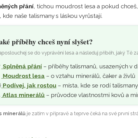
něných přání
, tichou moudrost lesa a pokud chceš
, kde naše talismany s láskou vyrůstají.
aké příběhy chceš nyní slyšet?
poslouchej se do vyprávění lesa a následuj příběh, jaký Tě z

Splněná přání
– příběhy talismanů, usazených v 

Moudrost lesa
– o vztahu minerálů, čaker a živlů

Podívej, jak rostou
– místa, kde se rodí talisman
‍
Atlas minerálů
– průvodce vlastnostmi kovů a mi
s minerálů
je zatím v přípravě a teprve čeká na své první str