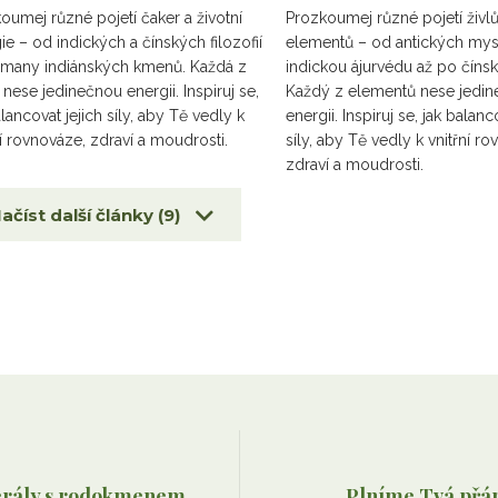
oumej různé pojetí čaker a životní
Prozkoumej různé pojetí živlů
ie – od indických a čínských filozofií
elementů – od antických mysl
many indiánských kmenů. Každá z
indickou ájurvédu až po číns
 nese jedinečnou energii. Inspiruj se,
Každý z elementů nese jedi
alancovat jejich síly, aby Tě vedly k
energii. Inspiruj se, jak balanc
ní rovnováze, zdraví a moudrosti.
síly, aby Tě vedly k vnitřní r
zdraví a moudrosti.
ačíst další články (9)
rály s rodokmenem
Plníme Tvá přá