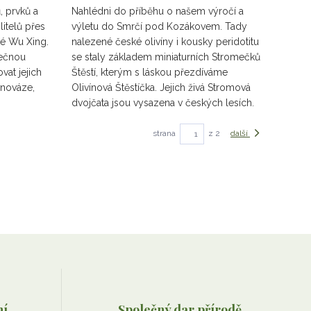
, prvků a
Nahlédni do příběhu o našem výročí a
itelů přes
výletu do Smrčí pod Kozákovem. Tady
ké Wu Xing.
nalezené české olivíny i kousky peridotitu
nečnou
se staly základem miniaturních Stromečků
ovat jejich
Štěstí, kterým s láskou přezdíváme
ovnováze,
Olivínová Štěstíčka. Jejich živá Stromová
dvojčata jsou vysazena v českých lesích.
strana
z 2
další
ní
Společný dar přírodě