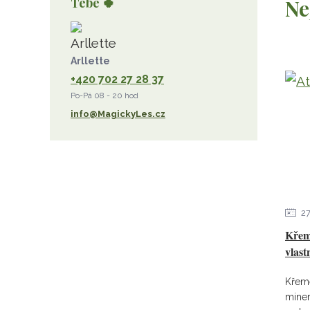
Tebe 🍀
Ne
růženín
sluneční kámen
ametyst
diamant
kunzit
jaspis
amazonit
křišťál
olivín
želva
jahodový křemen
Arllette
+420 702 27 28 37
opál
perleť
rodochrozit
Po-Pá 08 - 20 hod
červený achát
křemen s rutilem
info@MagickyLes.cz
2
Křeme
vlast
Křeme
miner