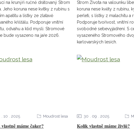
cí na krunýři ručně drátovaný Strom
Strom Života na valounku lib
a. Jeho koruna nese kvítky z rubínu s
koruna nese květy z rubínu, k
ím apatitu a lístky ze zlatavě
perleti, s lístky z malachitu a
ovaného křišťálu. Podporuje vnitřní
Podporuje tvořivost, vnitřní 
litu, odvahu a klid mysli. Stromové
svobodné sebevyjádření. S ce
e bude vysazeno na jaře 2026.
vysazeného Stromového dvoj
karlovarských lesích.
10
2025
Moudrost lesa
30
09
2025
M
k vlastně máme čaker?
Kolik vlastně máme živlů?