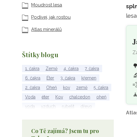
Moudrost lesa
spl
lesa
Podívej, jak rostou
Atlas minerálů
J
Za
Štítky blogu

1. čakra
Země
4. čakra
7. čakra

6. čakra
Éter
3. čakra
křemen

2. čakra
Oheň
kov
země
5. čakra
🧘
Voda
éter
Kov
chalcedon
oheň
voda
vzduch
rubelit
dřevo
Atla
elementy
achát
Vzduch
Wu Xing
apatit
turmalín
rubín
malachit
Co Tě zajímá? Jsem tu pro
Dřevo
Strom Života
záhněda