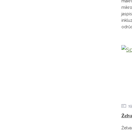
makrok
mikro
jaspis
inklu
odrůd
1
Želva
Želva