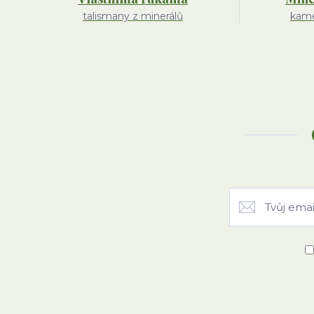
talismany z minerálů
kame