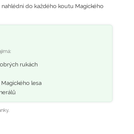
, nahlédni do každého koutu Magického
ajímá:
dobrých rukách
y Magického lesa
nerálů
ánky.