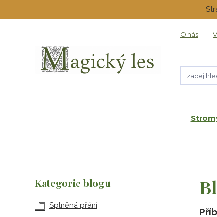
Str
O nás
V
Stromy
B
Kategorie blogu
Splněná přání
Pří