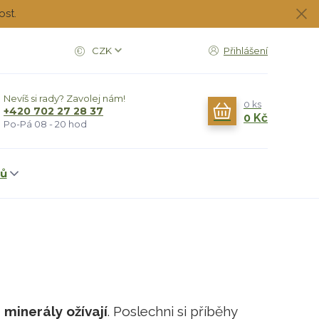
ost.
CZK
Přihlášení
Nevíš si rady? Zavolej nám!
0
ks
+420 702 27 28 37
0 Kč
Po-Pá 08 - 20 hod
dů
 minerály ožívají
. Poslechni si příběhy