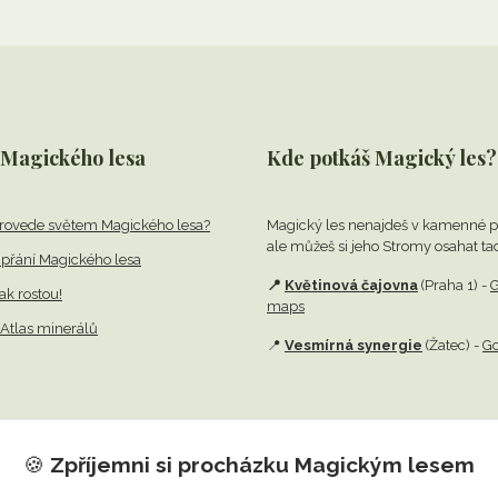
 Magického lesa
Kde potkáš Magický les?
rovede světem Magického lesa?
Magický les nenajdeš v kamenné p
ale můžeš si jeho Stromy osahat ta
přání Magického lesa
📍
Květinová čajovna
(Praha 1) -
G
jak rostou!
maps
Atlas minerálů
📍
Vesmírná synergie
(Žatec) -
G
🍪
Zpříjemni si procházku
Magickým lesem