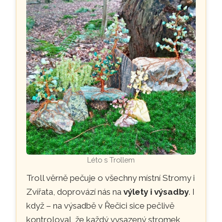
Léto s Trollem
Troll věrně pečuje o všechny místní Stromy i
Zvířata, doprovází nás na
výlety i výsadby
. I
když – na výsadbě v Řečici sice pečlivě
kontroloval, že každý vysazený stromek