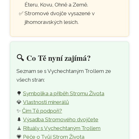
Éteru, Kovu, Ohně a Země.
Stromové dvojče vysazené v
jihomoravských lesích.
🔍️
Co Tě nyní zajímá?
Seznam se s Vychechtaným Trollem ze
všech stran:
🌳
Symbolika a příběh Stromu Života
💎
Vlastnosti minerálů
✨
Čím Tě podpoří?
🌲
Výsadba Stromového dvojčete
🧘
Rituály s Vychechtaným Trollem
💗
Péče o Tvůj Strom Života