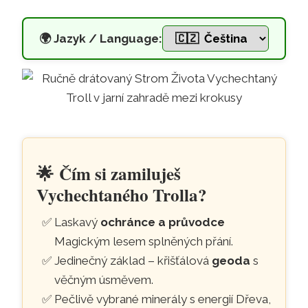
🌍
Jazyk / Language:
Strom Života na křišťálové ge
Přeskočit na hlavní obsah
🌟
Čím si zamiluješ
Vychechtaného Trolla?
Laskavý
ochránce a průvodce
Magickým lesem splněných přání.
Jedinečný základ – křišťálová
geoda
s
věčným úsměvem.
Pečlivě vybrané minerály s energií Dřeva,