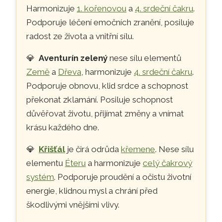
Harmonizuje
1. kořenovou
a
4. srdeční čakru
.
Podporuje léčení emočních zranění, posiluje
radost ze života a vnitřní sílu.
💎
Aventurín zelený
nese sílu elementů
Země
a
Dřeva
, harmonizuje
4. srdeční čakru
.
Podporuje obnovu, klid srdce a schopnost
překonat zklamání. Posiluje schopnost
důvěřovat životu, přijímat změny a vnímat
krásu každého dne.
💎
Křišťál
je čirá odrůda
křemene
. Nese sílu
elementu
Éteru
a harmonizuje
celý čakrový
systém
. Podporuje proudění a očistu životní
energie, klidnou mysl a chrání před
škodlivými vnějšími vlivy.