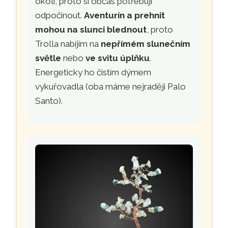
okolí, proto si občas potřebují
odpočinout.
Aventurín a prehnit
mohou na slunci blednout
, proto
Trolla nabíjím na
nepřímém slunečním
světle
nebo
ve svitu úplňku
.
Energeticky ho čistím dýmem
vykuřovadla (oba máme nejraději Palo
Santo).