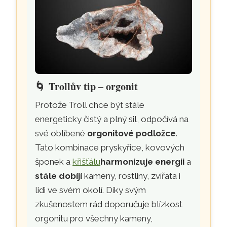
🌀
Trollův tip – orgonit
Protože Troll chce být stále
energeticky čistý a plný sil, odpočívá na
své oblíbené
orgonitové podložce
.
Tato kombinace pryskyřice, kovových
šponek a
křišťálu
harmonizuje energii
a
stále dobíjí
kameny, rostliny, zvířata i
lidi ve svém okolí. Díky svým
zkušenostem rád doporučuje blízkost
orgonitu pro všechny kameny,