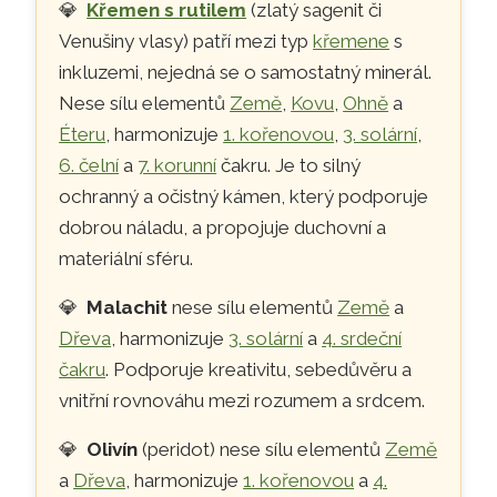
💎
Křemen s rutilem
(zlatý sagenit či
Venušiny vlasy) patří mezi typ
křemene
s
inkluzemi, nejedná se o samostatný minerál.
Nese sílu elementů
Země
,
Kovu
,
Ohně
a
Éteru
, harmonizuje
1. kořenovou
,
3. solární
,
6. čelní
a
7. korunní
čakru. Je to silný
ochranný a očistný kámen, který podporuje
dobrou náladu, a propojuje duchovní a
materiální sféru.
💎
Malachit
nese sílu elementů
Země
a
Dřeva
, harmonizuje
3. solární
a
4. srdeční
čakru
. Podporuje kreativitu, sebedůvěru a
vnitřní rovnováhu mezi rozumem a srdcem.
💎
Olivín
(peridot) nese sílu elementů
Země
a
Dřeva
, harmonizuje
1. kořenovou
a
4.