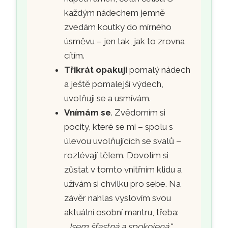
každým nádechem jemně
zvedám koutky do mírného
úsměvu – jen tak, jak to zrovna
cítím.
Třikrát opakuji
pomalý nádech
a ještě pomalejší výdech,
uvolňuji se a usmívám.
Vnímám se
. Zvědomím si
pocity, které se mi – spolu s
úlevou uvolňujících se svalů –
rozlévají tělem. Dovolím si
zůstat v tomto vnitřním klidu a
užívám si chvilku pro sebe. Na
závěr nahlas vyslovím svou
aktuální osobní mantru, třeba:
„Jsem šťastná a spokojená.“