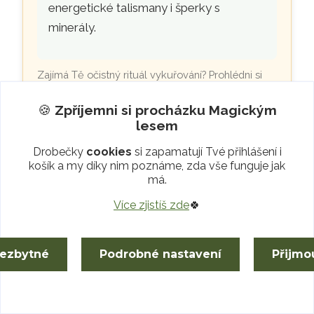
energetické talismany i šperky s
minerály.
Zajímá Tě očistný rituál vykuřování? Prohlédni si
zákoutí
Vůně lesa
. Pokud hledáš vhodnou
orgonitovou podložku, prozkoumej
jeskyni
🍪
Zpříjemni si procházku
Magickým
Pokladů
.
lesem
Drobečky
cookies
si zapamatují Tvé přihlášení i
košík a my díky nim poznáme, zda vše funguje jak
má.
🛡️
Bezpečné používání
Více zjistíš zde
🍀
Vychechtaného Trolla (GPSR)
nezbytné
Podrobné nastavení
Přijmo
✅
Bezpečné zacházení
Vhodné na oltář, poličku i stůl.