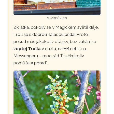
s úsměvem
Zkrátka, cokoliv se v Magickém světě děje,
Troll se s dobrou náladou přidá! Proto
pokud máš jakékoliv otázky, bez váhání se
zeptej Trolla
v chatu, na FB nebo na
Messengeru – moc rád Ti s čímkoliv
pomůže a poradí.