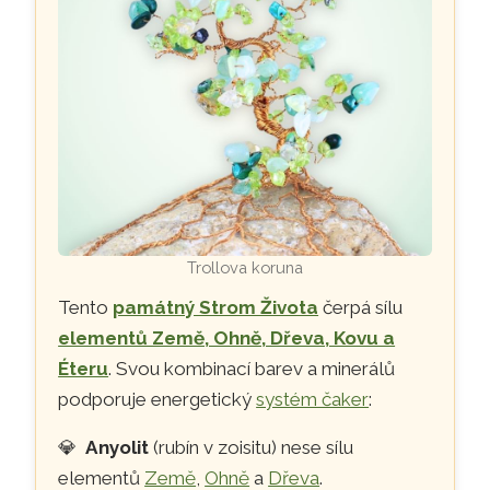
Trollova koruna
Tento
památný Strom Života
čerpá sílu
elementů Země, Ohně, Dřeva, Kovu a
Éteru
. Svou kombinací barev a minerálů
podporuje energetický
systém čaker
:
💎
Anyolit
(rubín v zoisitu) nese sílu
elementů
Země
,
Ohně
a
Dřeva
.