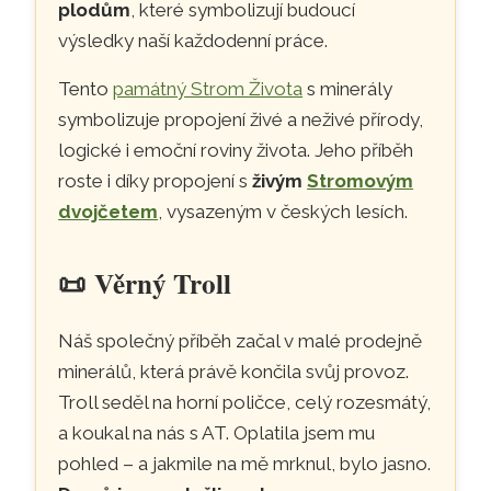
plodům
, které symbolizují budoucí
výsledky naší každodenní práce.
Tento
památný Strom Života
s minerály
symbolizuje propojení živé a neživé přírody,
logické i emoční roviny života. Jeho příběh
roste i díky propojení s
živým
Stromovým
dvojčetem
, vysazeným v českých lesích.
📜
Věrný Troll
Náš společný příběh začal v malé prodejně
minerálů, která právě končila svůj provoz.
Troll seděl na horní poličce, celý rozesmátý,
a koukal na nás s AT. Oplatila jsem mu
pohled – a jakmile na mě mrknul, bylo jasno.