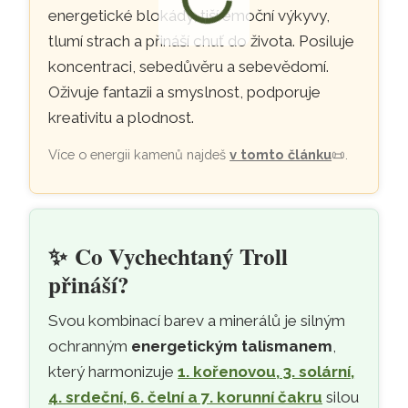
energetické blokády, tiší emoční výkyvy,
tlumí strach a přináší chuť do života. Posiluje
koncentraci, sebedůvěru a sebevědomí.
Oživuje fantazii a smyslnost, podporuje
kreativitu a plodnost.
Více o energii kamenů najdeš
v tomto článku
📜
.
✨
Co Vychechtaný Troll
přináší?
Svou kombinací barev a minerálů je silným
ochranným
energetickým talismanem
,
který harmonizuje
1. kořenovou, 3. solární,
4. srdeční, 6. čelní a 7. korunní čakru
silou