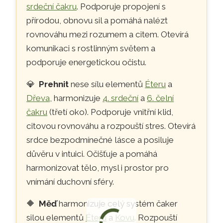
srdeční čakru
. Podporuje propojení s
přírodou, obnovu sil a pomáhá nalézt
rovnováhu mezi rozumem a citem. Otevírá
komunikaci s rostlinným světem a
podporuje energetickou očistu.
💎
Prehnit
nese sílu elementů
Éteru
a
Dřeva
, harmonizuje
4. srdeční
a
6. čelní
čakru
(třetí oko). Podporuje vnitřní klid,
citovou rovnováhu a rozpouští stres. Otevírá
srdce bezpodmínečné lásce a posiluje
důvěru v intuici. Očišťuje a pomáhá
harmonizovat tělo, mysl i prostor pro
vnímání duchovní sféry.
🔶
Měď
harmonizuje celý systém čaker
silou elementů
Éteru
a
Kovu
. Rozpouští