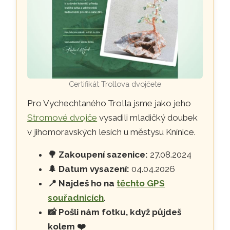
Certifikát Trollova dvojčete
Pro Vychechtaného Trolla jsme jako jeho
Stromové dvojče
vysadili mladičký doubek
v jihomoravských lesích u městysu Knínice.
🌳
Zakoupení sazenice:
27.08.2024
🌲
Datum vysazení:
04.04.2026
📍
Najdeš ho na
těchto GPS
souřadnicích
.
📸
Pošli nám fotku, když půjdeš
kolem ❤️