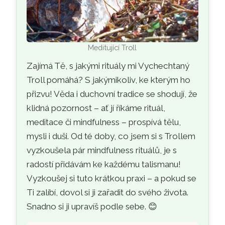
Meditující Troll
Zajímá Tě, s jakými rituály mi Vychechtaný
Troll pomáhá? S jakýmikoliv, ke kterým ho
přizvu! Věda i duchovní tradice se shodují, že
klidná pozornost – ať jí říkáme rituál,
meditace či mindfulness – prospívá tělu,
mysli i duši. Od té doby, co jsem si s Trollem
vyzkoušela pár mindfulness rituálů, je s
radostí přidávám ke každému talismanu!
Vyzkoušej si tuto krátkou praxi – a pokud se
Ti zalíbí, dovol si ji zařadit do svého života.
Snadno si ji upravíš podle sebe. 😊