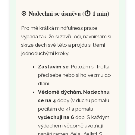
☮️
Nadechni se úsměvu (
⏱️
1 min)
Pro mě krátká mindfulness praxe
vypadá tak, že si zavřu oči, navnímám si
skrze dech své tělo a projdu si třemi
jednoduchými kroky:
Zastavím se
. Položím si Trolla
před sebe nebo si ho vezmu do
dlaní.
Vědomě dýchám
.
Nadechnu
se na 4
doby (v duchu pomalu
počítám do 4) a pomalu
vydechuji na 6
dob. S každým
výdechem vědomě uvolňuji
napětí ramen, čela i čelisti. S