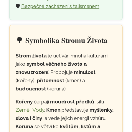
🛡️
Bezpečné zacházení s talismanem
🌳
Symbolika Stromu Života
Strom života
je uctíván mnoha kulturami
jako
symbol věčného života a
znovuzrození
. Propojuje
minulost
(kořeny),
přítomnost
(kmen) a
budoucnost
(koruna).
Kořeny
čerpají
moudrost předků
, sílu
Země
i
Vody
.
Kmen
představuje
myšlenky,
slova i činy
, a vede jejich energii vzhůru.
Koruna
se větví ke
květům, listům a