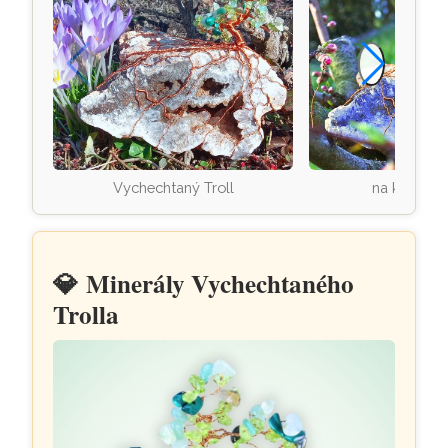
Vychechtaný Troll
na kvetoucí
💎
Minerály Vychechtaného
Trolla