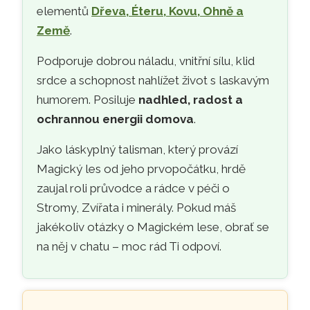
elementů
Dřeva, Éteru, Kovu, Ohně a
Země
.
Podporuje dobrou náladu, vnitřní sílu, klid
srdce a schopnost nahlížet život s laskavým
humorem. Posiluje
nadhled, radost a
ochrannou energii domova
.
Jako láskyplný talisman, který provází
Magický les od jeho prvopočátku, hrdě
zaujal roli průvodce a rádce v péči o
Stromy, Zvířata i minerály. Pokud máš
jakékoliv otázky o Magickém lese, obrať se
na něj v chatu – moc rád Ti odpoví.