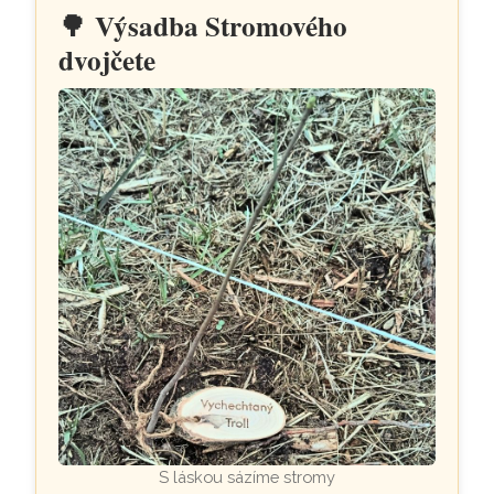
🌳
Výsadba Stromového
dvojčete
S láskou sázíme stromy