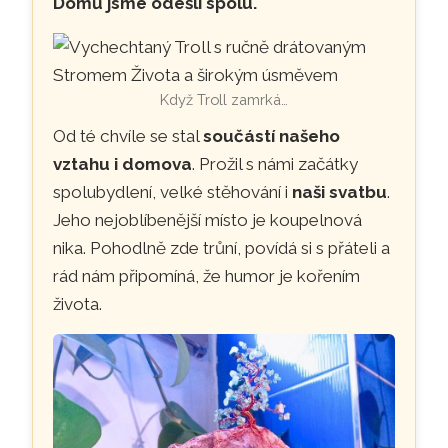
Domů jsme odešli spolu.
Když Troll zamrká…
Od té chvíle se stal
součástí našeho
vztahu i domova
. Prožil s námi začátky
spolubydlení, velké stěhování i
naši svatbu
.
Jeho nejoblíbenější místo je koupelnová
nika. Pohodlně zde trůní, povídá si s přáteli a
rád nám připomíná, že humor je kořením
života.