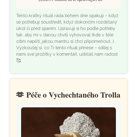
Tento krátký rituál ráda během dne opakuji – když
se potřebuji soustředit, když dokončím rozdělaný
úkol či před spaním. Upravuji si ho podle potřeby
tak, aby mi v danou chvíli vyhovoval (kde v těle
cítím napětí, jakou mantru si chci připomenout...).
Vyzkoušej si, co Ti tento rituál přinese – sdílej s
námi své prožitky v komentáři, uděláš nám radost
🥰.
🫶
Péče o Vychechtaného Trolla