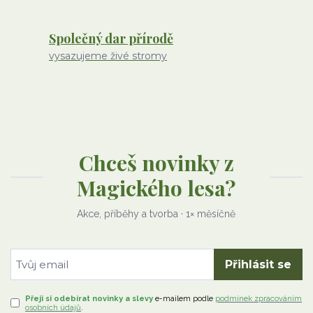
Společný dar přírodě
vysazujeme živé stromy
Chceš novinky z
Magického lesa?
Akce, příběhy a tvorba · 1× měsíčně
Přihlásit se
Přeji si odebírat novinky a slevy
e-mailem
podle
podmínek zpracováním
osobních údajů
.