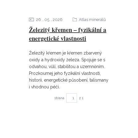
26
05
2026
Atlas minerálů
Železitý křemen – fyzikální a
energetické vlastnosti
Železitý křemen je křemen zbarvený
oxidy a hydroxidy železa. Spojuje se s
odvahou, vůlí, stabilitou a uzemněním.
Prozkoumej jeho fyzikální vlastnosti,
historii, energetické působení, talismany
i vhodnou péči.
strana
z 1