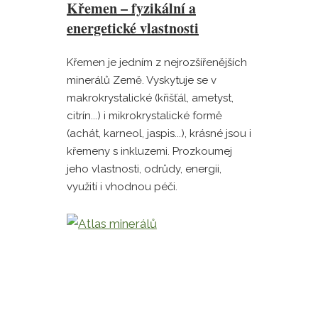
Křemen – fyzikální a
energetické vlastnosti
Křemen je jedním z nejrozšířenějších
minerálů Země. Vyskytuje se v
makrokrystalické (křišťál, ametyst,
citrín...) i mikrokrystalické formě
(achát, karneol, jaspis...), krásné jsou i
křemeny s inkluzemi. Prozkoumej
jeho vlastnosti, odrůdy, energii,
využití i vhodnou péči.