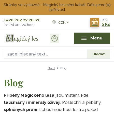
Stránky ve výstavbě - Magický les mění kabát. Děkujeme za
trpělivost.
+420 702 27 28 37
0
ks
CZK
0 Kč
Po-Pá 08 - 20 hod
Menu
Hledat
Úvod
Blog
Blog
Příběhy Magického lesa
jsou místem, kde
talismany i minerály ožívají
. Poslechni si příběhy
splněných přání
, tichou moudrost lesa a pokud