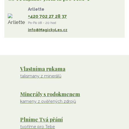
Strom Života
záhněda
růženín
sluneční kámen
Arllette
ametyst
diamant
kunzit
jaspis
amazonit
křišťál
+420 702 27 28 37
olivín
želva
jahodový křemen
opál
perleť
Po-Pá 08 - 20 hod
rodochrozit
červený achát
křemen s rutilem
info@MagickyLes.cz
Vlastníma rukama
talismany z minerálů
Minerály s rodokmenem
kameny z ověřených zdrojů
Plníme Tvá přání
tvoříme pro Tebe