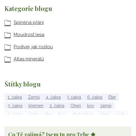
Kategorie blogu
Splněná přání
Moudrost lesa
Podívej, jak rostou
Atlas minerálů
Štítky blogu
1. čakra
Země
4. čakra
7. čakra
6. čakra
Éter
3. čakra
křemen
2. čakra
Oheň
kov
země
5. čakra
Voda
éter
Kov
chalcedon
oheň
voda
vzduch
rubelit
dřevo
elementy
achát
Vzduch
Wu Xing
apatit
turmalín
rubín
malachit
Dřevo
Co Tě zajímá? Jsem tu pro Tebe 🍀