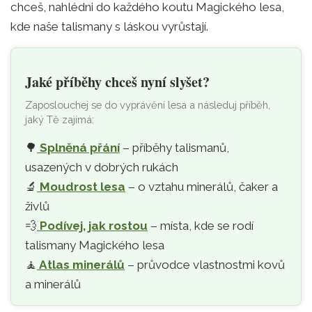
chceš, nahlédni do každého koutu Magického lesa,
kde naše talismany s láskou vyrůstají.
Jaké příběhy chceš nyní slyšet?
Zaposlouchej se do vyprávění lesa a následuj příběh,
jaký Tě zajímá:
🌳
Splněná přání
– příběhy talismanů,
usazených v dobrých rukách
🔬
Moudrost lesa
– o vztahu minerálů, čaker a
živlů
💨
Podívej, jak rostou
– místa, kde se rodí
talismany Magického lesa
🧘‍
Atlas minerálů
– průvodce vlastnostmi kovů
a minerálů