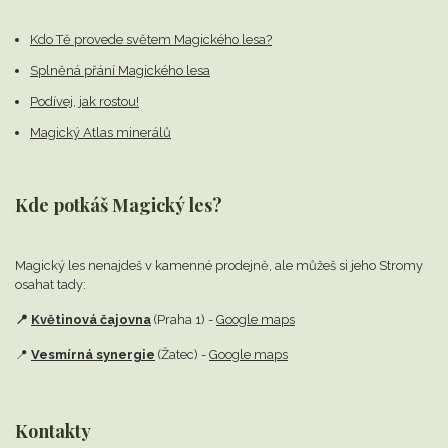
Kdo Tě provede světem Magického lesa?
Splněná přání Magického lesa
Podívej, jak rostou!
Magický Atlas minerálů
Kde potkáš Magický les?
Magický les nenajdeš v kamenné prodejně,
ale můžeš si jeho Stromy
osahat tady:
📍
Květinová čajovna
(Praha 1) -
Google maps
📍
Vesmírná synergie
(Žatec) -
Google maps
Kontakty