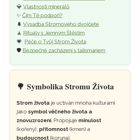
💎
Vlastnosti minerálů
✨
Čím Tě podpoří?
🌲
Výsadba Stromového dvojčete
🧘
Rituály s Jemným Štěstím
💗
Péče o Tvůj Strom Života
🛡️
Bezpečné zacházení s talismanem
🌳
Symbolika Stromu Života
Strom života
je uctíván mnoha kulturami
jako
symbol věčného života a
znovuzrození
. Propojuje
minulost
(kořeny),
přítomnost
(kmen) a
budoucnost
(koruna).