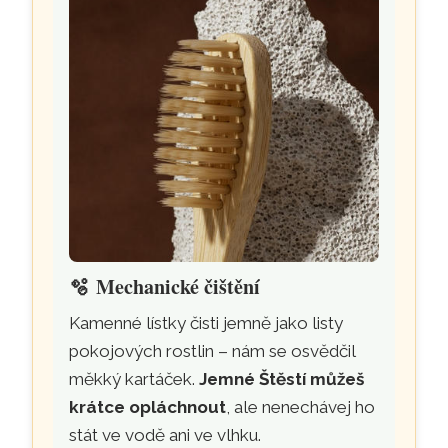
🫧
Mechanické čištění
Kamenné lístky čisti jemně jako listy
pokojových rostlin – nám se osvědčil
měkký kartáček.
Jemné Štěstí můžeš
krátce opláchnout
, ale nenechávej ho
stát ve vodě ani ve vlhku.