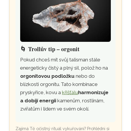
🌀
Trollův tip – orgonit
Pokud chceš mít svůj talisman stále
energeticky čistý a plný sil, polož ho na
orgonitovou podložku
nebo do
blízkosti orgonitu. Tato kombinace
pryskyřice, kovu a
křišťálu
harmonizuje
a dobíjí energii
kamenům, rostlinám,
zvířatům i lidem ve svém okolí.
Zajímá Tě očistný rituál vykuřování? Prohlédni si