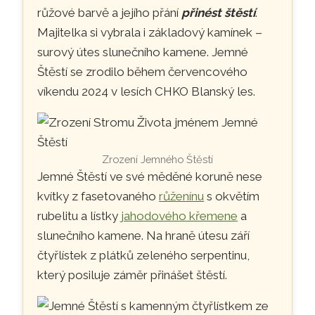
růžové barvě a jejího přání
přinést štěstí
.
Majitelka si vybrala i základový kamínek –
surový útes slunečního kamene. Jemné
Štěstí se zrodilo během červencového
víkendu 2024 v lesích CHKO Blanský les.
Zrození Jemného Štěstí
Jemné Štěstí ve své měděné koruně nese
kvítky z fasetovaného
růženínu
s okvětím
rubelitu a lístky
jahodového křemene
a
slunečního kamene. Na hraně útesu září
čtyřlístek z plátků zeleného serpentinu,
který posiluje záměr přinášet štěstí.