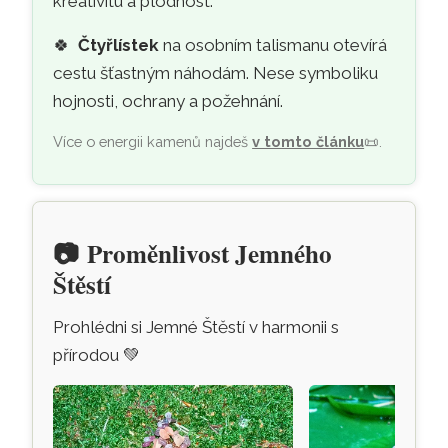
kreativitu a plodnost.
🍀
Čtyřlístek
na osobním talismanu otevírá
cestu šťastným náhodám. Nese symboliku
hojnosti, ochrany a požehnání.
Více o energii kamenů najdeš
v tomto článku
📜
.
📷
Proměnlivost Jemného
Štěstí
Prohlédni si Jemné Štěstí v harmonii s
přírodou
💚