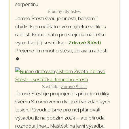
Šťastný čtyřlístek
Jemné Štěstí svou jemností, barvami i
čtyřlístkem udělalo své majitelce velikou
radost. Krátce nato pro stejnou majitelku
vyrostla i její sestřička –
Zdravé Štěstí
.
Přejeme jim mnoho štěstí, zdraví a radostí!
🍀
Sestřička
Zdravé Štěstí
Jemné Štěstí je propojené s přírodou i díky
svému Stromovému dvojčeti ve žďárských
lesích. Původně jsme pro něj plánovali
výsadbu již na podzim 2024 – ale příroda
rozhodla jinak... Naštěstí na jarní výsadbu