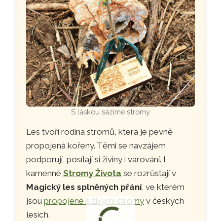
S láskou sázíme stromy
Les tvoří rodina stromů, která je pevně
propojená kořeny. Těmi se navzájem
podporují, posílají si živiny i varování. I
kamenné
Stromy Života
se rozrůstají v
Magický les splněných přání
, ve kterém
jsou
propojené s živými stromy
v českých
lesích.