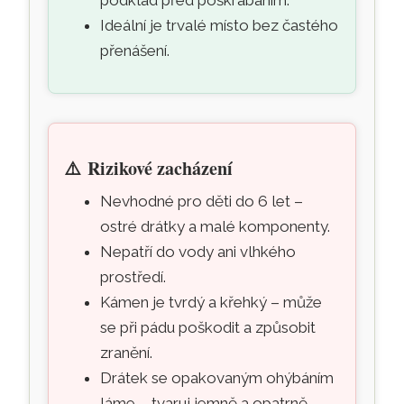
Ideální je trvalé místo bez častého
přenášení.
⚠️
Rizikové zacházení
Nevhodné pro děti do 6 let –
ostré drátky a malé komponenty.
Nepatří do vody ani vlhkého
prostředí.
Kámen je tvrdý a křehký – může
se při pádu poškodit a způsobit
zranění.
Drátek se opakovaným ohýbáním
láme – tvaruj jemně a opatrně.