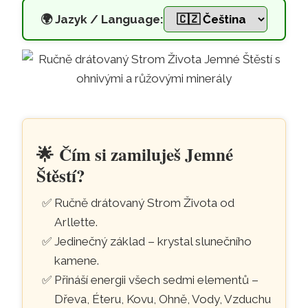
🌍
Jazyk / Language:
Strom Života jménem Jemné Ště
Přeskočit na hlavní obsah
🌟
Čím si zamiluješ Jemné
Štěstí?
Ručně drátovaný Strom Života od
Arllette.
Jedinečný základ – krystal slunečního
kamene.
Přináší energii všech sedmi elementů –
Dřeva, Éteru, Kovu, Ohně, Vody, Vzduchu