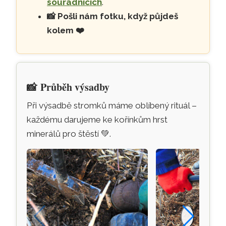
souřadnicích
.
📸
Pošli nám fotku, když půjdeš
kolem
❤️
📸
Průběh výsadby
Při výsadbě stromků máme oblíbený rituál –
každému darujeme ke kořínkům hrst
minerálů pro štěstí
💚
.