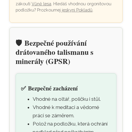
zákoutí
Vůně lesa
. Hledáš vhodnou orgonitovou
podložku? Prozkoumej
jeskyni Pokladů
.
🛡️
Bezpečné používání
drátovaného talismanu s
minerály (GPSR)
✅
Bezpečné zacházení
Vhodné na oltář, poličku i stůl.
Vhodné k meditaci a vědomé
práci se záměrem.
Polož na podložku, která ochrání
podklad před poškrábáním.