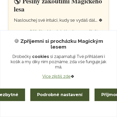
🌎
Pěšiny zákoutími Magického
lesa
Naslouchej své intuici, kudy se vydáš dál...
🍀
📜
Příběhy Magického lesa
– příběhy
talismanů a různé zajímavosti
🍪
Zpříjemni si procházku
Magickým
🌲
Stromy Života a šamanská
lesem
Zvířata
– posílení Tvého záměru
Drobečky
cookies
si zapamatují Tvé přihlášení i
🌈
Čakrové talismany
– podpora
košík a my díky nim poznáme, zda vše funguje jak
má.
vnitřní harmonie
👑
Jeskyně Pokladů
– radosti pro Tvé
Více zjistíš zde
🍀
rituály
💧
Živá voda
– šungit pro pitnou vodu i
nezbytné
Podrobné nastavení
Přijmo
ochranu prostoru
💨
Vůně lesa
– vykuřovadla pro očistu
🪔
Záře lesa
– lampy a svícny z