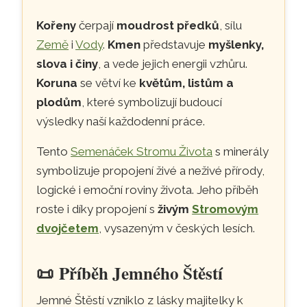
Kořeny
čerpají
moudrost předků
, sílu
Země
i
Vody
.
Kmen
představuje
myšlenky,
slova i činy
, a vede jejich energii vzhůru.
Koruna
se větví ke
květům, listům a
plodům
, které symbolizují budoucí
výsledky naší každodenní práce.
Tento
Semenáček Stromu Života
s minerály
symbolizuje propojení živé a neživé přírody,
logické i emoční roviny života. Jeho příběh
roste i díky propojení s
živým
Stromovým
dvojčetem
, vysazeným v českých lesích.
📜
Příběh Jemného Štěstí
Jemné Štěstí vzniklo z lásky majitelky k