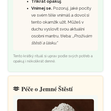
Třikrát opakuj
.
Vnímej se.
Pozoruj, jaké pocity
ve svém těle vnímáš a dovol si
tento okamžik užít. Můžeš v
duchu vyslovit svou aktuální
osobní mantru, třeba:
„Prožívám
štěstí a lásku.“
Tento krátký rituál si uprav podle svých potřeb a
opakuj i několikrát denně.
🫶
Péče o Jemné Štěstí