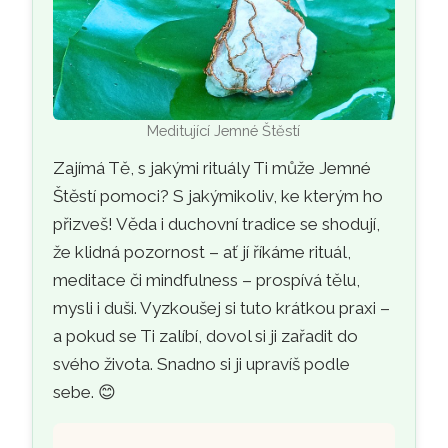
Meditující Jemné Štěstí
Zajímá Tě, s jakými rituály Ti může Jemné
Štěstí pomoci? S jakýmikoliv, ke kterým ho
přizveš! Věda i duchovní tradice se shodují,
že klidná pozornost – ať jí říkáme rituál,
meditace či mindfulness – prospívá tělu,
mysli i duši. Vyzkoušej si tuto krátkou praxi –
a pokud se Ti zalíbí, dovol si ji zařadit do
svého života. Snadno si ji upravíš podle
sebe. 😊