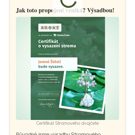
Jak toto propojení vzniká? Výsadbou!
Certifikát Stromového dvojčete
Původně jsme výsadbu Stromového