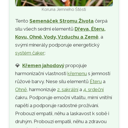
Koruna Jemného Štěstí
Tento
Semenáček Stromu Života
čerpá
sílu všech sedmi elementů
Dřeva, Éteru,
Kovu, Ohně, Vody, Vzduchu a Země
, a
svými minerály podporuje energetický
systém čaker
:
💎
Křemen jahodový
propojuje
harmonizační vlastnosti
křemenu
s jemností
růžové barvy. Nese sílu elementů
Éteru
a
Ohně
, harmonizuje
2. sakrální
a
4. srdeční
čakru. Podporuje emoční vitalitu, mírní vnitřní
napětí a podporuje radostné prožívání.
Probouzí empatii, něhu a laskavost k sobě i
druhým. Probouzí empatii, něhu a zdravou