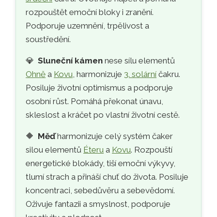
rozpouštět emoční bloky i zranění.
Podporuje uzemnění, trpělivost a
soustředění.
💎
Sluneční kámen
nese sílu elementů
Ohně
a
Kovu
, harmonizuje
3. solární
čakru.
Posiluje životní optimismus a podporuje
osobní růst. Pomáhá překonat únavu,
skleslost a kráčet po vlastní životní cestě.
🔶
Měď
harmonizuje celý systém čaker
silou elementů
Éteru
a
Kovu
. Rozpouští
energetické blokády, tiší emoční výkyvy,
tlumí strach a přináší chuť do života. Posiluje
koncentraci, sebedůvěru a sebevědomí.
Oživuje fantazii a smyslnost, podporuje