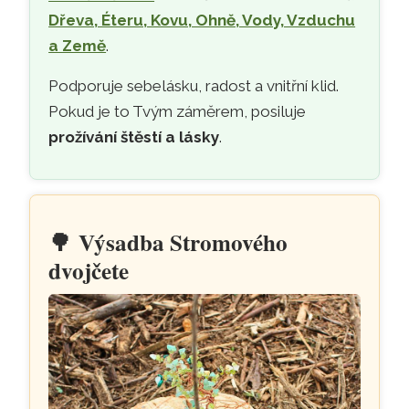
Dřeva, Éteru, Kovu, Ohně, Vody, Vzduchu
a Země
.
Podporuje sebelásku, radost a vnitřní klid.
Pokud je to Tvým záměrem, posiluje
prožívání štěstí a lásky
.
🌳
Výsadba Stromového
dvojčete