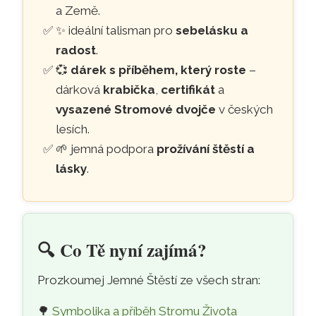
a Země.
✨ ideální talisman pro
sebelásku a
radost
.
💞
dárek s příběhem, který roste
–
dárková
krabička
,
certifikát
a
vysazené Stromové dvojče
v českých
lesích.
🌱 jemná podpora
prožívání štěstí a
lásky
.
🔍️
Co Tě nyní zajímá?
Prozkoumej Jemné Štěstí ze všech stran:
🌳
Symbolika a příběh Stromu Života