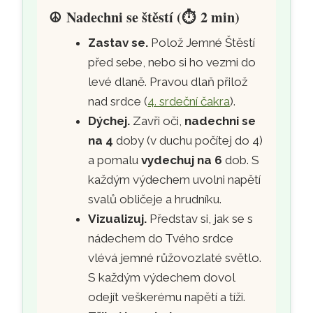
☮️
Nadechni se štěstí (
⏱️
2 min)
Zastav se.
Polož Jemné Štěstí
před sebe, nebo si ho vezmi do
levé dlaně. Pravou dlaň přilož
nad srdce (
4. srdeční čakra
).
Dýchej.
Zavři oči,
nadechni se
na 4
doby (v duchu počítej do 4)
a pomalu
vydechuj na 6
dob. S
každým výdechem uvolni napětí
svalů obličeje a hrudníku.
Vizualizuj.
Představ si, jak se s
nádechem do Tvého srdce
vlévá jemné růžovozlaté světlo.
S každým výdechem dovol
odejít veškerému napětí a tíži.