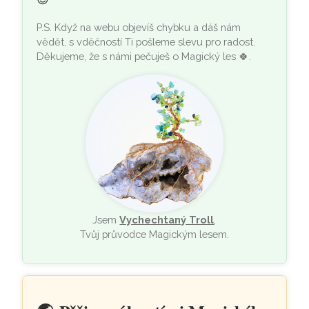
P.S. Když na webu objevíš chybku a dáš nám
vědět, s vděčností Ti pošleme slevu pro radost.
Děkujeme, že s námi pečuješ o Magický les
🍀
.
Jsem
Vychechtaný Troll
,
Tvůj průvodce Magickým lesem.