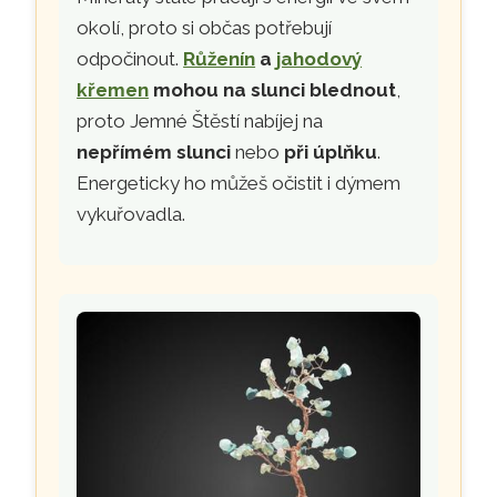
okolí, proto si občas potřebují
odpočinout.
Růženín
a
jahodový
křemen
mohou na slunci blednout
,
proto Jemné Štěstí nabíjej na
nepřímém slunci
nebo
při úplňku
.
Energeticky ho můžeš očistit i dýmem
vykuřovadla.