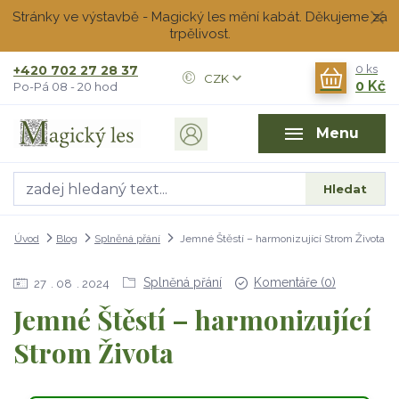
Stránky ve výstavbě - Magický les mění kabát. Děkujeme za
trpělivost.
+420 702 27 28 37
0
ks
CZK
0 Kč
Po-Pá 08 - 20 hod
Menu
Hledat
Úvod
Blog
Splněná přání
Jemné Štěstí – harmonizující Strom Života
Splněná přání
Komentáře (0)
27
08
2024
Jemné Štěstí – harmonizující
Strom Života