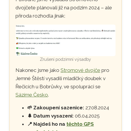
dvojčete plánovali již na podzim 2024 – ale
příroda rozhodla jinak:
Zrušení podzimní výsadby
Nakonec jsme jako
Stromové dvojče
pro
Jemné Štěstí vysadili mladičký doubek v
Řečicích u Bobrůvky, ve spolupráci se
Sázíme Česko
.
🌱
Zakoupení sazenice:
27.08.2024
🌲
Datum vysazení:
06.04.2025
📍
Najdeš ho na
těchto GPS