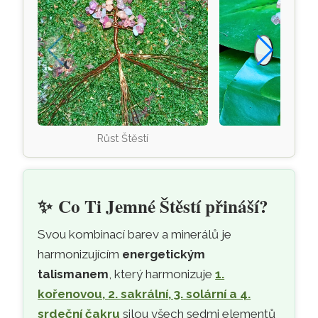
Růst Štěstí
na lekn
✨
Co Ti Jemné Štěstí přináší?
Svou kombinací barev a minerálů je
harmonizujícím
energetickým
talismanem
, který harmonizuje
1.
kořenovou, 2. sakrální, 3. solární a 4.
srdeční čakru
silou všech sedmi elementů