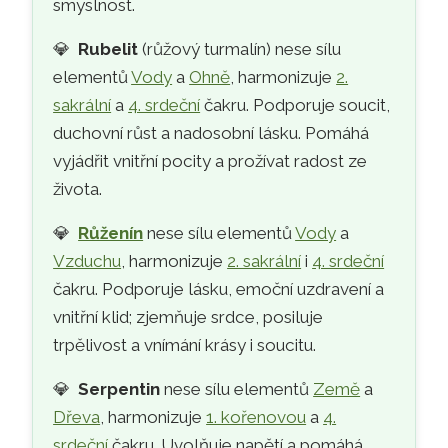
smyslnost.
💎
Rubelit
(růžový turmalín) nese sílu
elementů
Vody
a
Ohně
, harmonizuje
2.
sakrální
a
4. srdeční
čakru. Podporuje soucit,
duchovní růst a nadosobní lásku. Pomáhá
vyjádřit vnitřní pocity a prožívat radost ze
života.
💎
Růženín
nese sílu elementů
Vody
a
Vzduchu
, harmonizuje
2. sakrální
i
4. srdeční
čakru. Podporuje lásku, emoční uzdravení a
vnitřní klid; zjemňuje srdce, posiluje
trpělivost a vnímání krásy i soucitu.
💎
Serpentin
nese sílu elementů
Země
a
Dřeva
, harmonizuje
1. kořenovou
a
4.
srdeční
čakru. Uvolňuje napětí a pomáhá