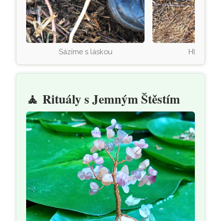
Sázíme s láskou
Hloubení 
🧘
Rituály s Jemným Štěstím