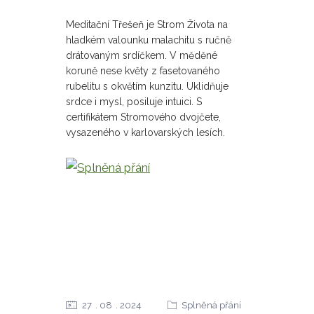
Meditační Třešeň je Strom Života na
hladkém valounku malachitu s ručně
drátovaným srdíčkem. V měděné
koruně nese květy z fasetovaného
rubelitu s okvětím kunzitu. Uklidňuje
srdce i mysl, posiluje intuici. S
certifikátem Stromového dvojčete,
vysazeného v karlovarských lesích.
27
08
2024
Splněná přání