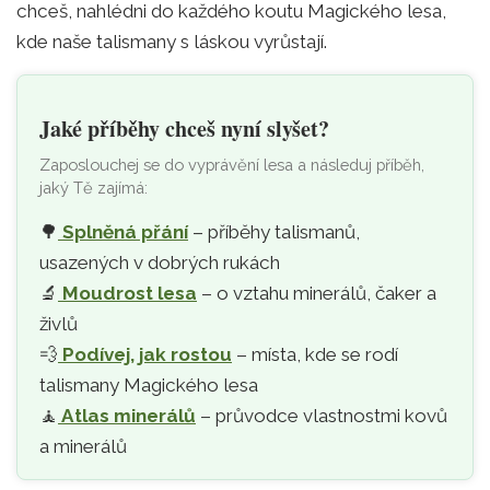
chceš, nahlédni do každého koutu Magického lesa,
kde naše talismany s láskou vyrůstají.
Jaké příběhy chceš nyní slyšet?
Zaposlouchej se do vyprávění lesa a následuj příběh,
jaký Tě zajímá:
🌳
Splněná přání
– příběhy talismanů,
usazených v dobrých rukách
🔬
Moudrost lesa
– o vztahu minerálů, čaker a
živlů
💨
Podívej, jak rostou
– místa, kde se rodí
talismany Magického lesa
🧘‍
Atlas minerálů
– průvodce vlastnostmi kovů
a minerálů