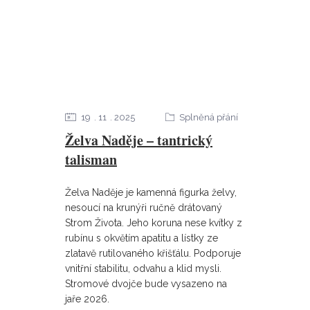
19
11
2025
Splněná přání
Želva Naděje – tantrický
talisman
Želva Naděje je kamenná figurka želvy,
nesoucí na krunýři ručně drátovaný
Strom Života. Jeho koruna nese kvítky z
rubínu s okvětím apatitu a lístky ze
zlatavě rutilovaného křišťálu. Podporuje
vnitřní stabilitu, odvahu a klid mysli.
Stromové dvojče bude vysazeno na
jaře 2026.