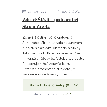
27
08
2024
Splněná přání
Zdravé Štěstí – podporující
Strom Života
Zdravé Štěstí je ručně drátovaný
Semenáček Stromu Života na surovém
rubelitu s růžovými diamanty a rubíny.
Talisman zdobí tři různobarevné růže z
minerálů a růžový čtyřlístek z lepidolitu.
Podporuje štěstí, zdraví a lásku.
Certifikát Stromového dvojčete, již
vysazeného ve žďárských lesích.
Načíst další články (9)
strana
z 2
další