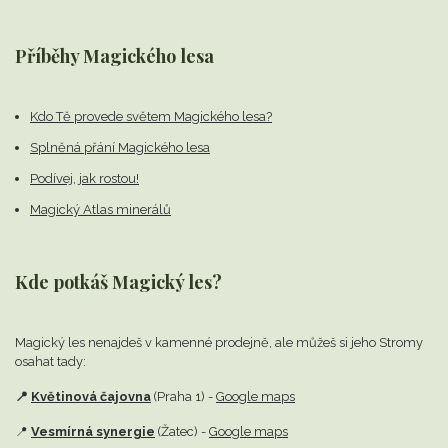
Příběhy Magického lesa
Kdo Tě provede světem Magického lesa?
Splněná přání Magického lesa
Podívej, jak rostou!
Magický Atlas minerálů
Kde potkáš Magický les?
Magický les nenajdeš v kamenné prodejně,
ale můžeš si jeho Stromy
osahat tady:
📍
Květinová čajovna
(Praha 1) -
Google maps
📍
Vesmírná synergie
(Žatec) -
Google maps