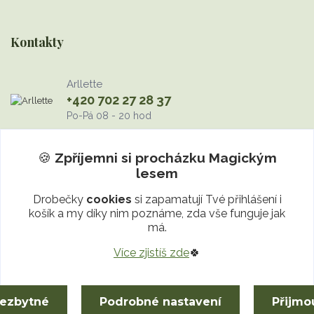
Kontakty
Arllette
+420 702 27 28 37
Po-Pá 08 - 20 hod
info@MagickyLes.cz
🍪
Zpříjemni si procházku
Magickým
lesem
Drobečky
cookies
si zapamatují Tvé přihlášení i
košík a my díky nim poznáme, zda vše funguje jak
má.
Více zjistíš zde
🍀
Upravit sběr cookies.
nezbytné
Podrobné nastavení
Přijmo