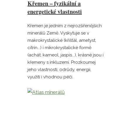
Křemen – fyzikální a
energetické vlastnosti
Křemen je jedním z nejrozšířenějších
minerálů Země. Vyskytuje se v
makrokrystalické (křišťál, ametyst,
citrín...) i mikrokrystalické formě
(achát, karneol, jaspis...), krásné jsou i
křemeny s inkluzemi. Prozkoumej
jeho vlastnosti, odrůdy, energii,
využití i vhodnou péči.