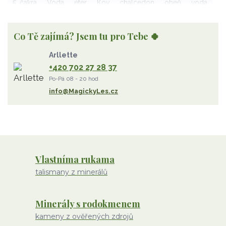
5. čakra
Voda
éter
Kov
chalcedon
oheň
voda
vzduch
rubelit
dřevo
elementy
achát
Vzduch
Wu Xing
apatit
turmalín
rubín
malachit
Dřevo
Co Tě zajímá? Jsem tu pro Tebe 🍀
Strom Života
záhněda
růženín
sluneční kámen
Arllette
ametyst
diamant
kunzit
jaspis
amazonit
křišťál
+420 702 27 28 37
olivín
želva
jahodový křemen
opál
perleť
Po-Pá 08 - 20 hod
rodochrozit
červený achát
křemen s rutilem
info@MagickyLes.cz
Vlastníma rukama
talismany z minerálů
Minerály s rodokmenem
kameny z ověřených zdrojů