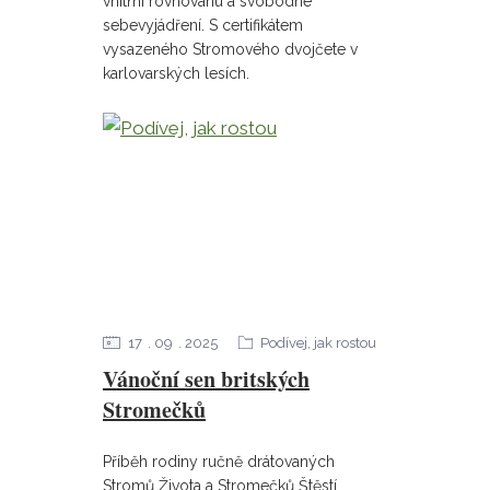
vnitřní rovnováhu a svobodné
sebevyjádření. S certifikátem
vysazeného Stromového dvojčete v
karlovarských lesích.
17
09
2025
Podívej, jak rostou
Vánoční sen britských
Stromečků
Příběh rodiny ručně drátovaných
Stromů Života a Stromečků Štěstí,