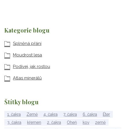
Kategorie blogu
Splněná přání
Moudrost lesa
Podívej, jak rostou
Atlas minerálů
Štítky blogu
1. čakra
Země
4. čakra
7. čakra
6. čakra
Éter
3. čakra
křemen
2. čakra
Oheň
kov
země