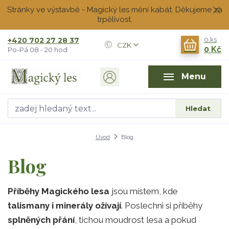
Stránky ve výstavbě - Magický les mění kabát. Děkujeme za
trpělivost.
+420 702 27 28 37
0
ks
CZK
0 Kč
Po-Pá 08 - 20 hod
Menu
Hledat
Úvod
Blog
Blog
Příběhy Magického lesa
jsou místem, kde
talismany i minerály ožívají
. Poslechni si příběhy
splněných přání
, tichou moudrost lesa a pokud