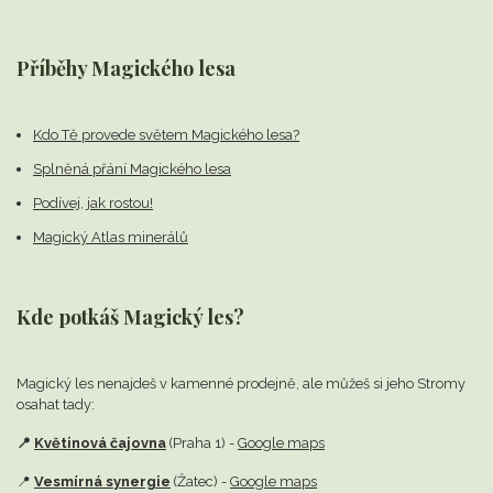
Příběhy Magického lesa
Kdo Tě provede světem Magického lesa?
Splněná přání Magického lesa
Podívej, jak rostou!
Magický Atlas minerálů
Kde potkáš Magický les?
Magický les nenajdeš v kamenné prodejně,
ale můžeš si jeho Stromy
osahat tady:
📍
Květinová čajovna
(Praha 1) -
Google maps
📍
Vesmírná synergie
(Žatec) -
Google maps