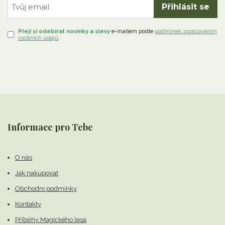
Přihlásit se
Přeji si odebírat novinky a slevy
e-mailem
podle
podmínek zpracováním
osobních údajů
.
Informace pro Tebe
O nás
Jak nakupovat
Obchodní podmínky
Kontakty
Příběhy Magického lesa