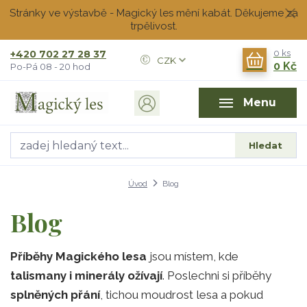
Stránky ve výstavbě - Magický les mění kabát. Děkujeme za
trpělivost.
+420 702 27 28 37
0
ks
CZK
0 Kč
Po-Pá 08 - 20 hod
Menu
Hledat
Úvod
Blog
Blog
Příběhy Magického lesa
jsou místem, kde
talismany i minerály ožívají
. Poslechni si příběhy
splněných přání
, tichou moudrost lesa a pokud