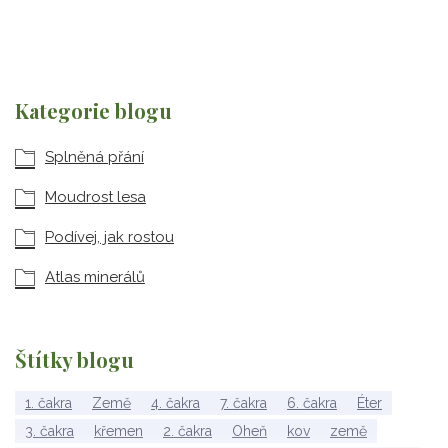
Kategorie blogu
Splněná přání
Moudrost lesa
Podívej, jak rostou
Atlas minerálů
Štítky blogu
1. čakra
Země
4. čakra
7. čakra
6. čakra
Éter
3. čakra
křemen
2. čakra
Oheň
kov
země