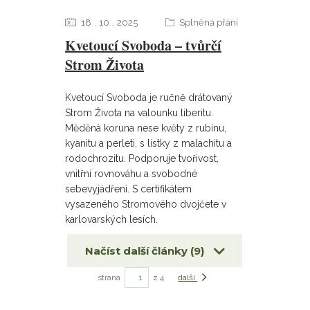
18
10
2025
Splněná přání
Kvetoucí Svoboda – tvůrčí
Strom Života
Kvetoucí Svoboda je ručně drátovaný
Strom Života na valounku liberitu.
Měděná koruna nese květy z rubínu,
kyanitu a perleti, s lístky z malachitu a
rodochrozitu. Podporuje tvořivost,
vnitřní rovnováhu a svobodné
sebevyjádření. S certifikátem
vysazeného Stromového dvojčete v
karlovarských lesích.
Načíst další články (9)
strana
z 4
další