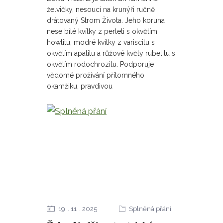
želvičky, nesoucí na krunýři ručně
drátovaný Strom Života. Jeho koruna
nese bílé kvítky z perleti s okvětím
howlitu, modré kvítky z variscitu s
okvětím apatitu a růžové květy rubelitu s
okvětím rodochrozitu. Podporuje
vědomé prožívání přítomného
okamžiku, pravdivou
19
11
2025
Splněná přání