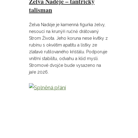
Želva Naděje – tantrický
talisman
Želva Naděje je kamenná figurka želvy,
nesoucí na krunýři ručně drátovaný
Strom Života. Jeho koruna nese kvítky z
rubínu s okvětím apatitu a lístky ze
zlatavě rutilovaného křišťálu. Podporuje
vnitřní stabilitu, odvahu a klid mysli.
Stromové dvojče bude vysazeno na
jaře 2026.