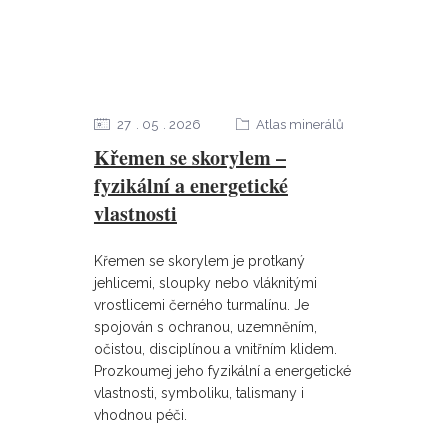
27
05
2026
Atlas minerálů
Křemen se skorylem –
fyzikální a energetické
vlastnosti
Křemen se skorylem je protkaný
jehlicemi, sloupky nebo vláknitými
vrostlicemi černého turmalínu. Je
spojován s ochranou, uzemněním,
očistou, disciplínou a vnitřním klidem.
Prozkoumej jeho fyzikální a energetické
vlastnosti, symboliku, talismany i
vhodnou péči.