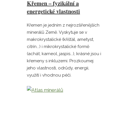
Křemen – fyzikální a
energetické vlastnosti
Křemen je jedním z nejrozšířenějších
minerálů Země. Vyskytuje se v
makrokrystalické (křišťál, ametyst,
citrín...) i mikrokrystalické formě
(achát, karneol, jaspis...), krásné jsou i
křemeny s inkluzemi. Prozkoumej
jeho vlastnosti, odrůdy, energii,
využití i vhodnou péči.