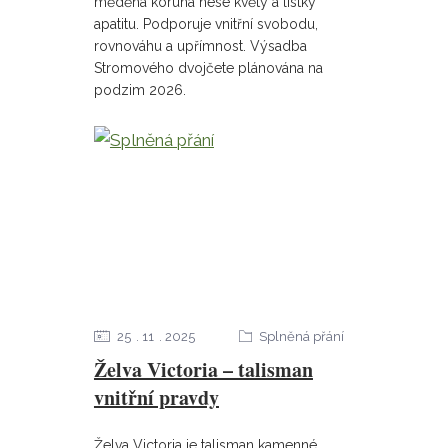
měděná koruna nese květy a lístky
apatitu. Podporuje vnitřní svobodu,
rovnováhu a upřímnost. Výsadba
Stromového dvojčete plánována na
podzim 2026.
25
11
2025
Splněná přání
Želva Victoria – talisman
vnitřní pravdy
Želva Victoria je talisman kamenné