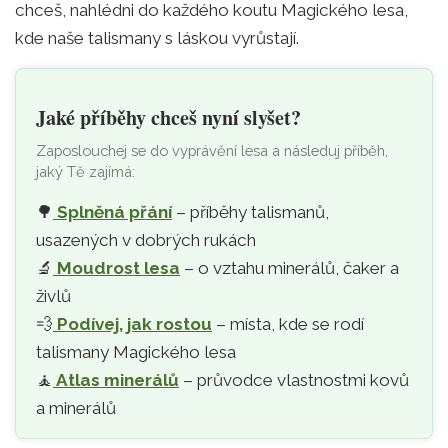
chceš, nahlédni do každého koutu Magického lesa,
kde naše talismany s láskou vyrůstají.
Jaké příběhy chceš nyní slyšet?
Zaposlouchej se do vyprávění lesa a následuj příběh,
jaký Tě zajímá:
🌳
Splněná přání
– příběhy talismanů,
usazených v dobrých rukách
🔬
Moudrost lesa
– o vztahu minerálů, čaker a
živlů
💨
Podívej, jak rostou
– místa, kde se rodí
talismany Magického lesa
🧘‍
Atlas minerálů
– průvodce vlastnostmi kovů
a minerálů