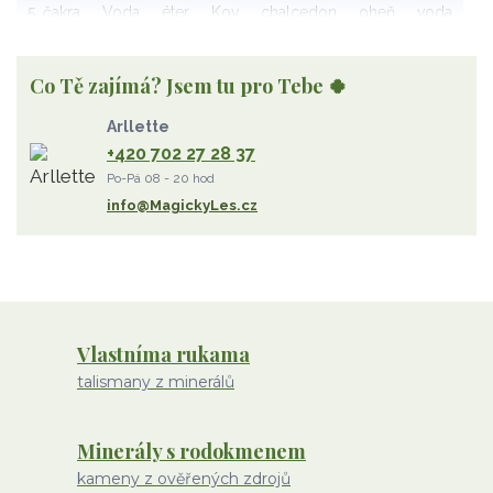
5. čakra
Voda
éter
Kov
chalcedon
oheň
voda
vzduch
rubelit
dřevo
elementy
achát
Vzduch
Wu Xing
apatit
turmalín
rubín
malachit
Dřevo
Co Tě zajímá? Jsem tu pro Tebe 🍀
Strom Života
záhněda
růženín
sluneční kámen
Arllette
ametyst
diamant
kunzit
jaspis
amazonit
křišťál
+420 702 27 28 37
olivín
želva
jahodový křemen
opál
perleť
Po-Pá 08 - 20 hod
rodochrozit
červený achát
křemen s rutilem
info@MagickyLes.cz
Vlastníma rukama
talismany z minerálů
Minerály s rodokmenem
kameny z ověřených zdrojů