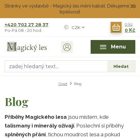
Stránky ve výstavbě - Magický les mění kabát. Děkujeme za
trpělivost.
+420 702 27 28 37
0
ks
CZK
0 Kč
Po-Pá 08 - 20 hod
Menu
Hledat
Úvod
Blog
Blog
Příběhy Magického lesa
jsou místem, kde
talismany i minerály ožívají
. Poslechni si příběhy
splněných přání
, tichou moudrost lesa a pokud