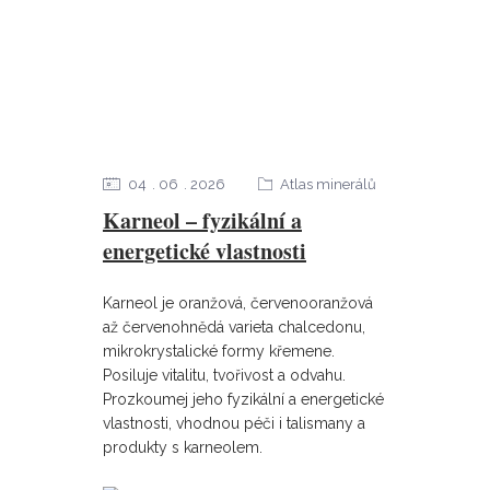
04
06
2026
Atlas minerálů
Karneol – fyzikální a
energetické vlastnosti
Karneol je oranžová, červenooranžová
až červenohnědá varieta chalcedonu,
mikrokrystalické formy křemene.
Posiluje vitalitu, tvořivost a odvahu.
Prozkoumej jeho fyzikální a energetické
vlastnosti, vhodnou péči i talismany a
produkty s karneolem.