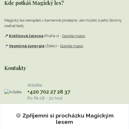
Kde potkáš Magický les?
Magický les nenajdeš v kamenné prodejně,
ale můžeš si jeho Stromy
osahat tady:
📍
Květinová čajovna
(Praha 1) -
Google maps
📍
Vesmírná synergie
(Žatec) -
Google maps
Kontakty
Arllette
+420 702 27 28 37
Po-Pá 08 - 20 hod
info@MagickyLes.cz
🍪
Zpříjemni si procházku
Magickým
lesem