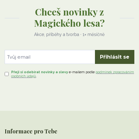
Chceš novinky z
Magického lesa?
Akce, příběhy a tvorba · 1× měsíčně
Přihlásit se
Přeji si odebírat novinky a slevy
e-mailem
podle
podmínek zpracováním
osobních údajů
.
Informace pro Tebe