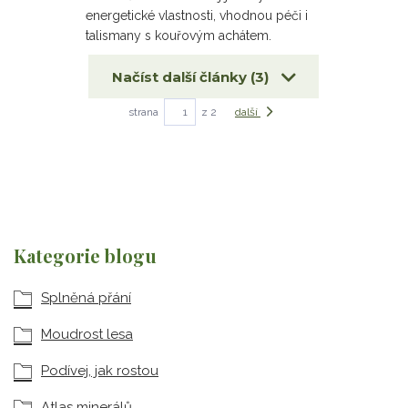
energetické vlastnosti, vhodnou péči i
talismany s kouřovým achátem.
Načíst další články (3)
strana
z 2
další
Kategorie blogu
Splněná přání
Moudrost lesa
Podívej, jak rostou
Atlas minerálů