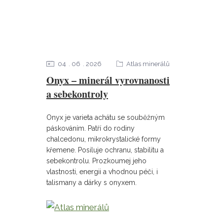
04
06
2026
Atlas minerálů
Onyx – minerál vyrovnanosti
a sebekontroly
Onyx je varieta achátu se souběžným
páskováním. Patří do rodiny
chalcedonu, mikrokrystalické formy
křemene. Posiluje ochranu, stabilitu a
sebekontrolu. Prozkoumej jeho
vlastnosti, energii a vhodnou péči, i
talismany a dárky s onyxem.