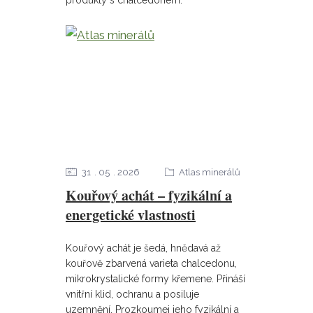
produkty s chalcedonem.
31
05
2026
Atlas minerálů
Kouřový achát – fyzikální a
energetické vlastnosti
Kouřový achát je šedá, hnědavá až
kouřově zbarvená varieta chalcedonu,
mikrokrystalické formy křemene. Přináší
vnitřní klid, ochranu a posiluje
uzemnění. Prozkoumej jeho fyzikální a