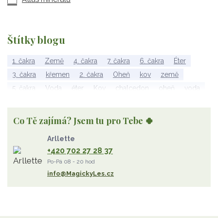
Štítky blogu
1. čakra
Země
4. čakra
7. čakra
6. čakra
Éter
3. čakra
křemen
2. čakra
Oheň
kov
země
5. čakra
Voda
éter
Kov
chalcedon
oheň
voda
vzduch
rubelit
dřevo
elementy
achát
Vzduch
Wu Xing
apatit
turmalín
rubín
malachit
Dřevo
Co Tě zajímá? Jsem tu pro Tebe 🍀
Strom Života
záhněda
růženín
sluneční kámen
Arllette
ametyst
diamant
kunzit
jaspis
amazonit
křišťál
+420 702 27 28 37
olivín
želva
jahodový křemen
opál
perleť
Po-Pá 08 - 20 hod
rodochrozit
červený achát
křemen s rutilem
info@MagickyLes.cz