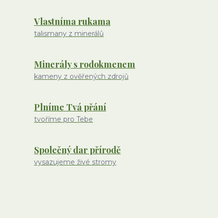
Vlastníma rukama
talismany z minerálů
Minerály s rodokmenem
kameny z ověřených zdrojů
Plníme Tvá přání
tvoříme pro Tebe
Společný dar přírodě
vysazujeme živé stromy