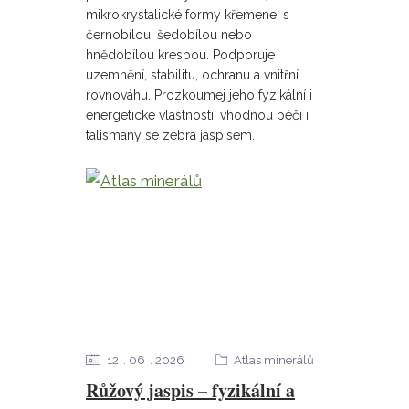
mikrokrystalické formy křemene, s
černobílou, šedobílou nebo
hnědobílou kresbou. Podporuje
uzemnění, stabilitu, ochranu a vnitřní
rovnováhu. Prozkoumej jeho fyzikální i
energetické vlastnosti, vhodnou péči i
talismany se zebra jaspisem.
12
06
2026
Atlas minerálů
Růžový jaspis – fyzikální a