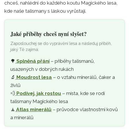
chceš, nahlédni do každého koutu Magického lesa,
kde naše talismany s láskou vyrůstají.
Jaké příběhy chceš nyní slyšet?
Zaposlouchej se do vyprávění lesa a následuj příběh,
jaký Tě zajímá:
🌳
Splněná přání
– příběhy talismanů,
usazených v dobrých rukách
🔬
Moudrost lesa
– o vztahu minerálů, čaker a
živlů
💨
Podívej, jak rostou
– místa, kde se rodí
talismany Magického lesa
🧘‍
Atlas minerálů
– průvodce vlastnostmi kovů
a minerálů