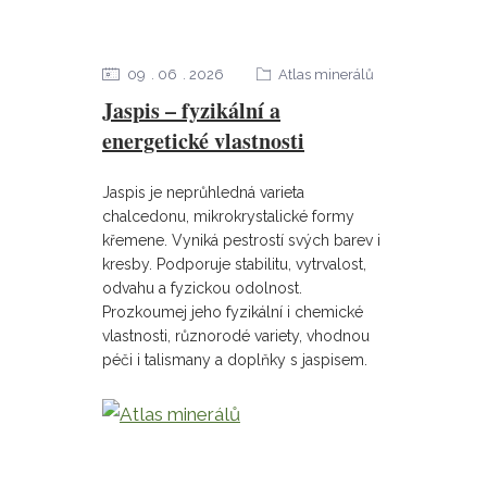
09
06
2026
Atlas minerálů
Jaspis – fyzikální a
energetické vlastnosti
Jaspis je neprůhledná varieta
chalcedonu, mikrokrystalické formy
křemene. Vyniká pestrostí svých barev i
kresby. Podporuje stabilitu, vytrvalost,
odvahu a fyzickou odolnost.
Prozkoumej jeho fyzikální i chemické
vlastnosti, různorodé variety, vhodnou
péči i talismany a doplňky s jaspisem.