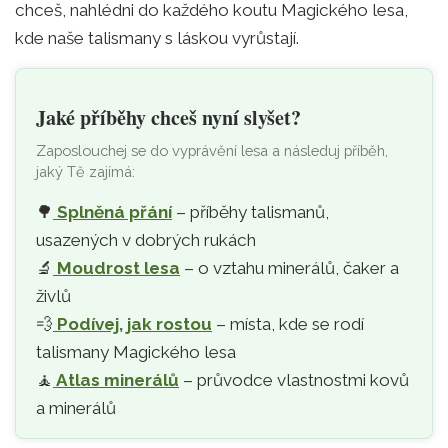
chceš, nahlédni do každého koutu Magického lesa,
kde naše talismany s láskou vyrůstají.
Jaké příběhy chceš nyní slyšet?
Zaposlouchej se do vyprávění lesa a následuj příběh,
jaký Tě zajímá:
🌳
Splněná přání
– příběhy talismanů,
usazených v dobrých rukách
🔬
Moudrost lesa
– o vztahu minerálů, čaker a
živlů
💨
Podívej, jak rostou
– místa, kde se rodí
talismany Magického lesa
🧘‍
Atlas minerálů
– průvodce vlastnostmi kovů
a minerálů