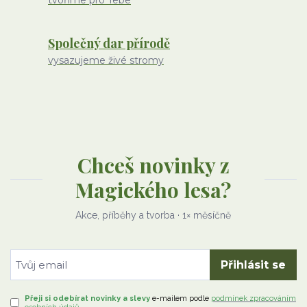
tvoříme pro Tebe
Společný dar přírodě
vysazujeme živé stromy
Chceš novinky z
Magického lesa?
Akce, příběhy a tvorba · 1× měsíčně
Přihlásit se
Přeji si odebírat novinky a slevy
e-mailem
podle
podmínek zpracováním