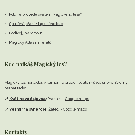
Kdo Tě provede světem Magického lesa?
Splněná přání Magického lesa
Podívej, jak rostou!
Magický Atlas minerálů
Kde potkáš Magický les?
Magický les nenajdeš v kamenné prodejně,
ale můžeš si jeho Stromy
osahat tady:
📍
Květinová čajovna
(Praha 1) -
Google maps
📍
Vesmírná synergie
(Žatec) -
Google maps
Kontakty