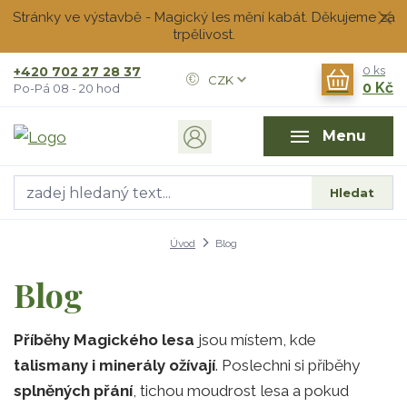
Stránky ve výstavbě - Magický les mění kabát. Děkujeme za
trpělivost.
+420 702 27 28 37
0
ks
CZK
0 Kč
Po-Pá 08 - 20 hod
Menu
Hledat
Úvod
Blog
Blog
Příběhy Magického lesa
jsou místem, kde
talismany i minerály ožívají
. Poslechni si příběhy
splněných přání
, tichou moudrost lesa a pokud