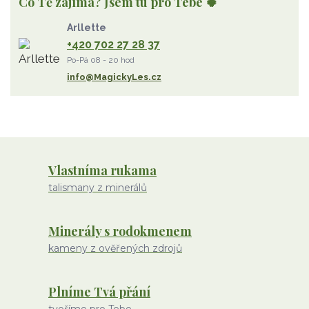
Co Tě zajímá? Jsem tu pro Tebe 🍀
Strom Života
záhněda
růženín
sluneční kámen
Arllette
ametyst
diamant
kunzit
jaspis
amazonit
křišťál
+420 702 27 28 37
olivín
želva
jahodový křemen
opál
perleť
Po-Pá 08 - 20 hod
rodochrozit
červený achát
křemen s rutilem
info@MagickyLes.cz
Vlastníma rukama
talismany z minerálů
Minerály s rodokmenem
kameny z ověřených zdrojů
Plníme Tvá přání