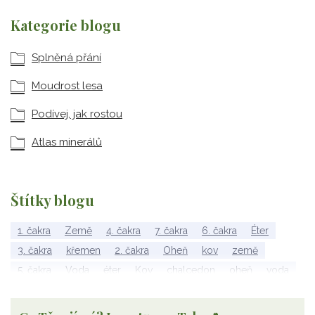
Kategorie blogu
Splněná přání
Moudrost lesa
Podívej, jak rostou
Atlas minerálů
Štítky blogu
1. čakra
Země
4. čakra
7. čakra
6. čakra
Éter
3. čakra
křemen
2. čakra
Oheň
kov
země
5. čakra
Voda
éter
Kov
chalcedon
oheň
voda
vzduch
rubelit
dřevo
elementy
achát
Vzduch
Wu Xing
apatit
turmalín
rubín
malachit
Dřevo