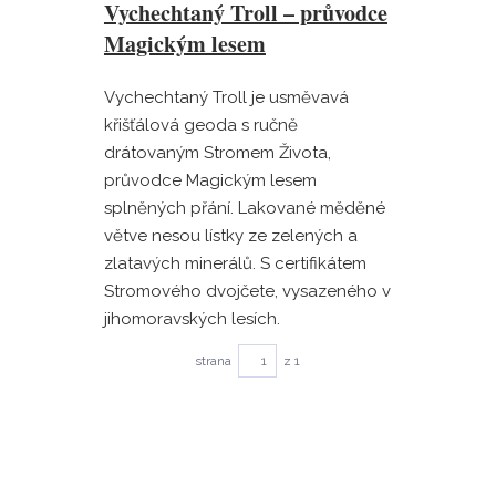
Vychechtaný Troll – průvodce
Magickým lesem
Vychechtaný Troll je usměvavá
křišťálová geoda s ručně
drátovaným Stromem Života,
průvodce Magickým lesem
splněných přání. Lakované měděné
větve nesou lístky ze zelených a
zlatavých minerálů. S certifikátem
Stromového dvojčete, vysazeného v
jihomoravských lesích.
strana
z 1