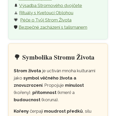
🌲
Výsadba Stromového dvojčete
🧘
Rituály s Kvetoucí Oblohou
💗
Péče o Tvůj Strom Života
🛡️
Bezpečné zacházení s talismanem
🌳
Symbolika Stromu Života
Strom života
je uctíván mnoha kulturami
jako
symbol věčného života a
znovuzrození
. Propojuje
minulost
(kořeny),
přítomnost
(kmen) a
budoucnost
(koruna).
Kořeny
čerpají
moudrost předků
, sílu