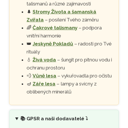
talismanů a různé zajímavosti
🌲
Stromy Života a šamanská
Zvířata
– posílení Tvého záměru
🌈
Čakrové talismany
– podpora
vnitřní harmonie
👑
Jeskyně Pokladů
– radosti pro Tvé
rituály
💧
Živá voda
– šungit pro pitnou vodu i
ochranu prostoru
💨
Vůně lesa
– vykuřovadla pro očistu
🪔
Záře lesa
– lampy a svícny z
oblíbených minerálů
📚
GPSR a naši dodavatelé ⤵️