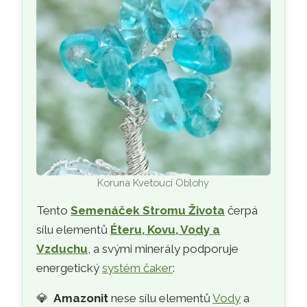
Koruna Kvetoucí Oblohy
Tento
Semenáček Stromu Života
čerpá
sílu elementů
Éteru, Kovu, Vody a
Vzduchu
, a svými minerály podporuje
energetický
systém čaker
:
💎
Amazonit
nese sílu elementů
Vody
a