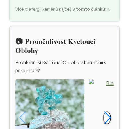
Více o energii kamenů najdeš
v tomto článku
📜
.
📷
Proměnlivost Kvetoucí
Oblohy
Prohlédni si Kvetoucí Oblohu v harmonii s
přírodou
💚