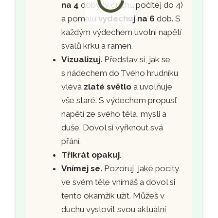
na 4
doby (v duchu počítej do 4)
a pomalu
vydechuj na 6
dob. S
každým výdechem uvolni napětí
svalů krku a ramen.
Vizualizuj.
Představ si, jak se
s nádechem do Tvého hrudníku
vlévá
zlaté světlo
a uvolňuje
vše staré. S výdechem propusť
napětí ze svého těla, mysli a
duše. Dovol si vyřknout svá
přání.
Třikrát opakuj
.
Vnímej se.
Pozoruj, jaké pocity
ve svém těle vnímáš a dovol si
tento okamžik užít. Můžeš v
duchu vyslovit svou aktuální