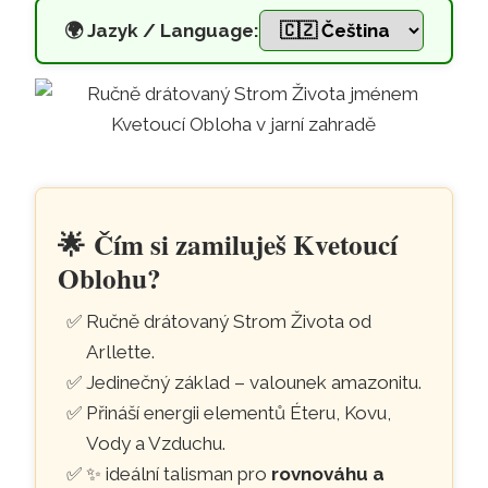
🌍
Jazyk / Language:
Drátovaný talisman na amazon
Přeskočit na hlavní obsah
🌟
Čím si zamiluješ Kvetoucí
Oblohu?
Ručně drátovaný Strom Života od
Arllette.
Jedinečný základ – valounek amazonitu.
Přináší energii elementů Éteru, Kovu,
Vody a Vzduchu.
✨ ideální talisman pro
rovnováhu a