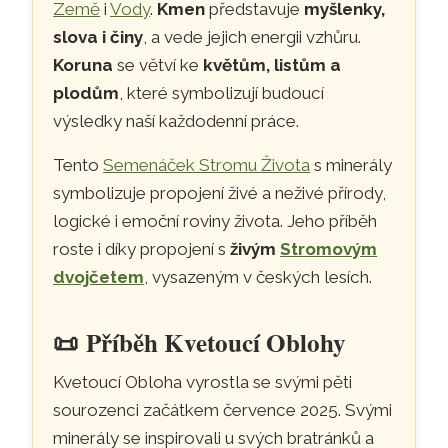
Země
i
Vody
.
Kmen
představuje
myšlenky,
slova i činy
, a vede jejich energii vzhůru.
Koruna
se větví ke
květům, listům a
plodům
, které symbolizují budoucí
výsledky naší každodenní práce.
Tento
Semenáček Stromu Života
s minerály
symbolizuje propojení živé a neživé přírody,
logické i emoční roviny života. Jeho příběh
roste i díky propojení s
živým
Stromovým
dvojčetem
, vysazeným v českých lesích.
📜
Příběh Kvetoucí Oblohy
Kvetoucí Obloha vyrostla se svými pěti
sourozenci začátkem července 2025. Svými
minerály se inspirovali u svých bratránků a