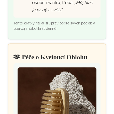
osobní mantru, třeba:
„Můj hlas
je jasný a svěží.“
Tento krátký rituál si uprav podle svých potřeb a
opakuj i několikrát denně.
🫶
Péče o Kvetoucí Oblohu