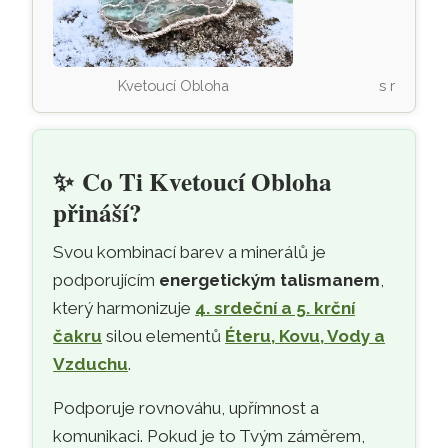
Kvetoucí Obloha
s modří ap
✨
Co Ti Kvetoucí Obloha
přináší?
Svou kombinací barev a minerálů je
podporujícím
energetickým talismanem
,
který harmonizuje
4. srdeční a 5. krční
čakru
silou elementů
Éteru, Kovu, Vody a
Vzduchu
.
Podporuje rovnováhu, upřímnost a
komunikaci. Pokud je to Tvým záměrem,