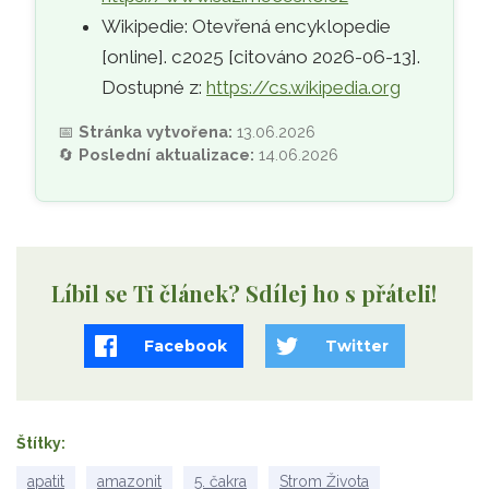
Wikipedie: Otevřená encyklopedie
[online]. c2025 [citováno 2026-06-13].
Dostupné z:
https://cs.wikipedia.org
📅
Stránka vytvořena:
13.06.2026
🔄
Poslední aktualizace:
14.06.2026
Líbil se Ti článek? Sdílej ho s přáteli!
Facebook
Twitter
Štítky
apatit
amazonit
5. čakra
Strom Života