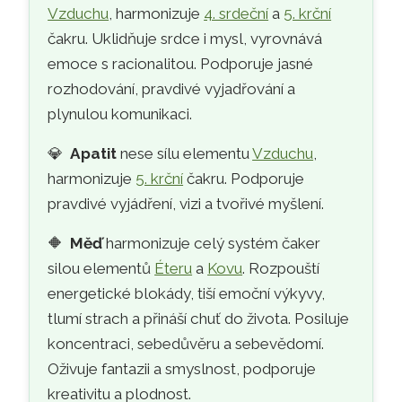
Vzduchu
, harmonizuje
4. srdeční
a
5. krční
čakru. Uklidňuje srdce i mysl, vyrovnává
emoce s racionalitou. Podporuje jasné
rozhodování, pravdivé vyjadřování a
plynulou komunikaci.
💎
Apatit
nese sílu elementu
Vzduchu
,
harmonizuje
5. krční
čakru. Podporuje
pravdivé vyjádření, vizi a tvořivé myšlení.
🔶
Měď
harmonizuje celý systém čaker
silou elementů
Éteru
a
Kovu
. Rozpouští
energetické blokády, tiší emoční výkyvy,
tlumí strach a přináší chuť do života. Posiluje
koncentraci, sebedůvěru a sebevědomí.
Oživuje fantazii a smyslnost, podporuje
kreativitu a plodnost.