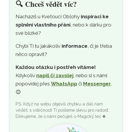
🔍
Chceš vědět víc?
Nacházíš u Kvetoucí Oblohy
inspiraci ke
splnění vlastního přání
, nebo k dárku pro
své blízké?
Chybí Ti tu jakákoliv
informace
, či je třeba
něco opravit?
Každou otázku i postřeh vítáme!
Kdykoliv
napiš či zavolej
, nebo si s námi
popovídej přes
WhatsApp
či
Messenger
.
😊
P.S. Když na webu objevíš chybku a dáš nám
vědět, s vděčností Ti pošleme slevu pro radost.
Děkujeme, že s námi pečuješ o Magický les
🍀
.