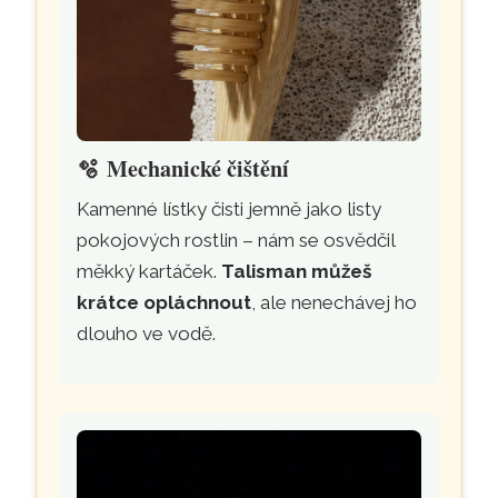
🫧
Mechanické čištění
Kamenné lístky čisti jemně jako listy
pokojových rostlin – nám se osvědčil
měkký kartáček.
Talisman můžeš
krátce opláchnout
, ale nenechávej ho
dlouho ve vodě.