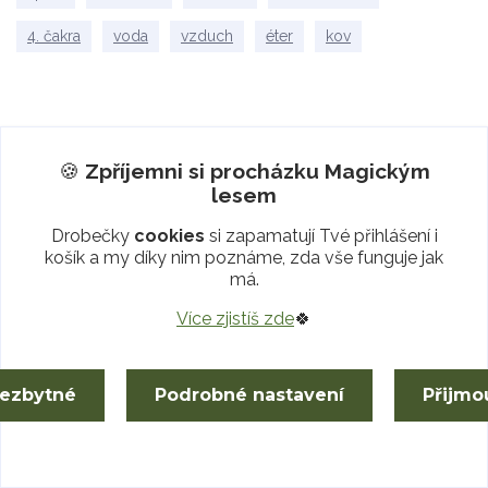
4. čakra
voda
vzduch
éter
kov
Kategorie blogu
🍪
Zpříjemni si procházku
Magickým
lesem
Splněná přání
Drobečky
cookies
si zapamatují Tvé přihlášení i
košík a my díky nim poznáme, zda vše funguje jak
Moudrost lesa
má.
Podívej, jak rostou
Více zjistíš zde
🍀
Atlas minerálů
nezbytné
Podrobné nastavení
Přijmo
Štítky blogu
1. čakra
Země
4. čakra
7. čakra
6. čakra
Éter