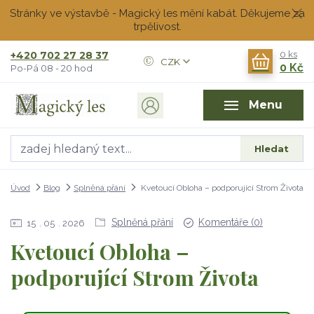
Stránky ve výstavbě - Magický les mění kabát. Děkujeme za
trpělivost.
+420 702 27 28 37
0
ks
CZK
0 Kč
Po-Pá 08 - 20 hod
Menu
Hledat
Úvod
Blog
Splněná přání
Kvetoucí Obloha – podporující Strom Života
Splněná přání
Komentáře (0)
15
05
2026
Kvetoucí Obloha –
podporující Strom Života