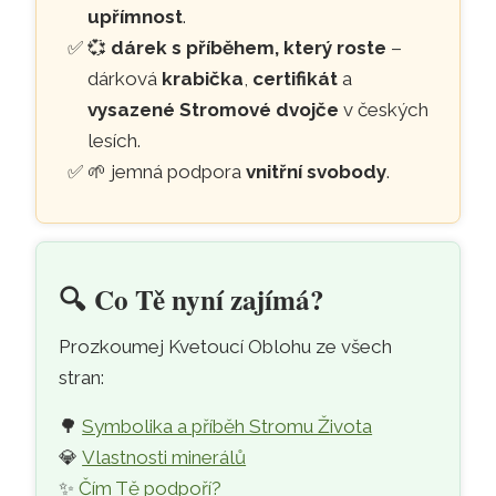
upřímnost
.
💞
dárek s příběhem, který roste
–
dárková
krabička
,
certifikát
a
vysazené Stromové dvojče
v českých
lesích.
🌱 jemná podpora
vnitřní svobody
.
🔍️
Co Tě nyní zajímá?
Prozkoumej Kvetoucí Oblohu ze všech
stran:
🌳
Symbolika a příběh Stromu Života
💎
Vlastnosti minerálů
✨
Čím Tě podpoří?