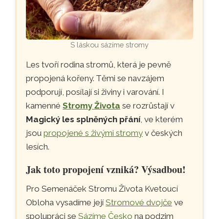
S láskou sázíme stromy
Les tvoří rodina stromů, která je pevně
propojená kořeny. Těmi se navzájem
podporují, posílají si živiny i varování. I
kamenné
Stromy Života
se rozrůstají v
Magický les splněných přání
, ve kterém
jsou
propojené s živými stromy
v českých
lesích.
Jak toto propojení vzniká? Výsadbou!
Pro Semenáček Stromu Života Kvetoucí
Obloha vysadíme její
Stromové dvojče
ve
spolupráci se
Sázíme Česko
na podzim