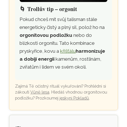
🌀
Trollův tip – orgonit
Pokud chceš mít svůj talisman stále
energeticky čistý a plný sil, polož ho na
orgonitovou podložku
nebo do
blízkosti orgonitu. Tato kombinace
pryskyřice, kovu a
křišťálu
harmonizuje
a dobíjí energii
kamenům, rostlinám,
zvířatům i lidem ve svém okolí.
Zajímá Tě očistný rituál vykuřování? Prohlédni si
zákoutí
Vůně lesa
. Hledáš vhodnou orgonitovou
podložku? Prozkoumej
jeskyni Pokladů
.