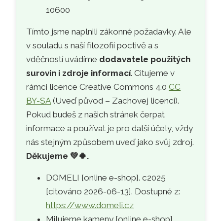
10600
Tímto jsme naplnili zákonné požadavky. Ale
v souladu s naší filozofií poctivě a s
vděčností uvádíme
dodavatele použitých
surovin i zdroje informací
. Citujeme v
rámci licence Creative Commons 4.0
CC
BY-SA
(Uveď původ – Zachovej licenci).
Pokud budeš z našich stránek čerpat
informace a používat je pro další účely, vždy
nás stejným způsobem uveď jako svůj zdroj.
Děkujeme
💚🍀
.
DOMELI [online e-shop]. c2025
[citováno 2026-06-13]. Dostupné z:
https://www.domeli.cz
Milujeme kameny [online e-shop].