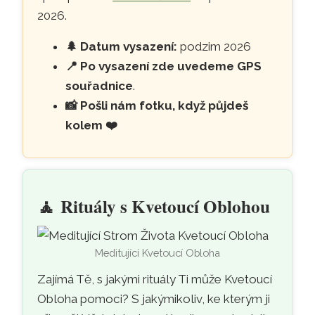
2026.
🌲
Datum vysazení:
podzim 2026
📍
Po vysazení zde uvedeme
GPS
souřadnice
.
📸
Pošli nám fotku, když půjdeš
kolem
❤️
🧘
Rituály s Kvetoucí Oblohou
Meditující Kvetoucí Obloha
Zajímá Tě, s jakými rituály Ti může Kvetoucí
Obloha pomoci? S jakýmikoliv, ke kterým ji