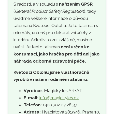
S radostí, a v souladu s
nařízením GPSR
(
General Product Safety Regulation
), tady
uvádíme veškeré informace o původu
talismanu Kvetoucí Obloha. Je to talisman s
minerály, určený pro dekorativní účely v
interiéru. Ačkoliv to zní zvláštně, musíme
uvést, že tento talisman
není určen ke
konzumaci, jako hračka pro děti ani jako
náhrada odborné zdravotní péče.
Kvetoucí Oblohu jsme vlastnoručně
vyrobili v našem rodinném ateliéru
.
Výrobce:
Magický les AR+AT
E-mail:
info@magickyles.cz
Telefon:
+420 702 27 28 37
Adresa:
Hyacintová 2819/6, Praha 10,