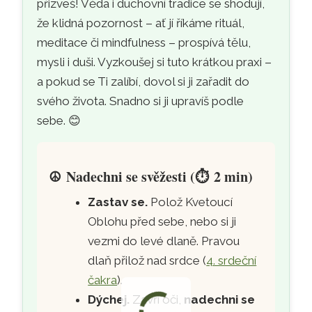
přizveš! Věda i duchovní tradice se shodují,
že klidná pozornost – ať jí říkáme rituál,
meditace či mindfulness – prospívá tělu,
mysli i duši. Vyzkoušej si tuto krátkou praxi –
a pokud se Ti zalíbí, dovol si ji zařadit do
svého života. Snadno si ji upravíš podle
sebe. 😊
☮️
Nadechni se svěžesti (
⏱️
2 min)
Zastav se.
Polož Kvetoucí
Oblohu před sebe, nebo si ji
vezmi do levé dlaně. Pravou
dlaň přilož nad srdce (
4. srdeční
čakra
).
Dýchej.
Zavři oči,
nadechni se