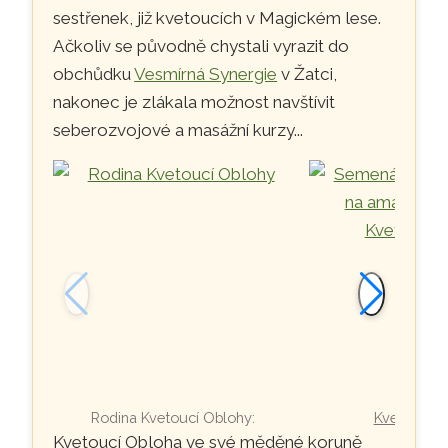
sestřenek, již kvetoucích v Magickém lese.
Ačkoliv se původně chystali vyrazit do
obchůdku
Vesmírná Synergie
v Žatci,
nakonec je zlákala možnost navštívit
seberozvojové a masážní kurzy...
Rodina Kvetoucí Oblohy:
Kvetoucí O
Kvetoucí Obloha ve své měděné koruně