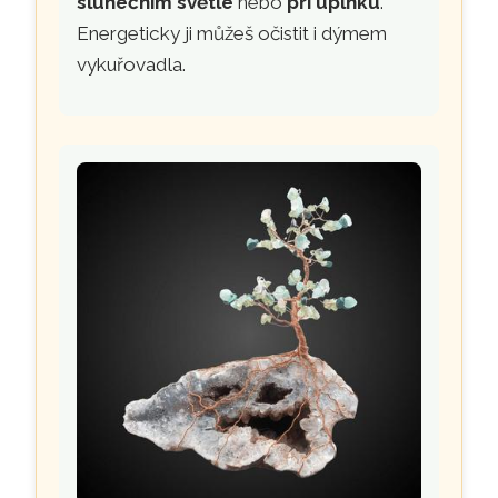
slunečním světle
nebo
při úplňku
.
Energeticky ji můžeš očistit i dýmem
vykuřovadla.