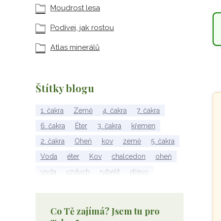
Moudrost lesa
Podívej, jak rostou
Atlas minerálů
Př
Štítky blogu
1. čakra
Země
4. čakra
7. čakra
6. čakra
Éter
3. čakra
křemen
2. čakra
Oheň
kov
země
5. čakra
Voda
éter
Kov
chalcedon
oheň
voda
vzduch
rubelit
dřevo
elementy
achát
Vzduch
Wu Xing
apatit
turmalín
rubín
malachit
Co Tě zajímá? Jsem tu pro
Dřevo
Strom Života
záhněda