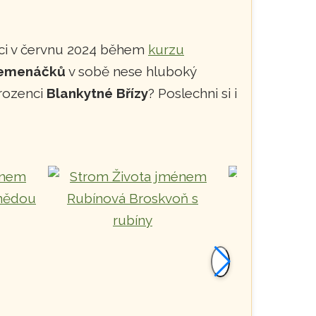
nci v červnu 2024 během
kurzu
semenáčků
v sobě nese hluboký
urozenci
Blankytné Břízy
? Poslechni si i