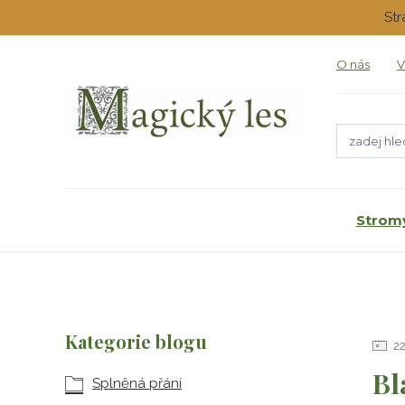
Str
O nás
V
Stromy
Kategorie blogu
2
Bl
Splněná přání