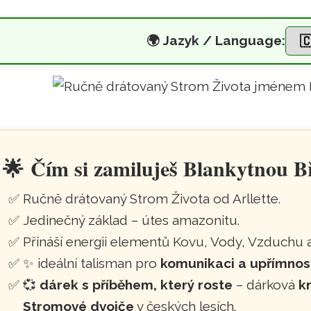
🌍
Jazyk / Language:
Drátovaný talisman s Apat
eskočit na hlavní obsah
🌟
Čím si zamiluješ Blankytnou B
Ručně drátovaný Strom Života od Arllette.
Jedinečný základ – útes amazonitu.
Přináší energii elementů Kovu, Vody, Vzduchu 
✨ ideální talisman pro
komunikaci a upřímnos
💞
dárek s příběhem, který roste
– dárková
k
Stromové dvojče
v českých lesích.