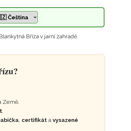
item na amazonitu – Stro
řízu?
a Země.
t
.
rabička
,
certifikát
a
vysazené