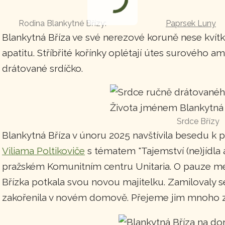
Rodina Blankytné Břízy:
Paprsek Luny
Blankytná Bříza ve své nerezové koruně nese kvítk
apatitu. Stříbřité kořínky oplétají útes surového a
drátované srdíčko.
Srdce Břízy
Blankytná Bříza v únoru 2025 navštívila besedu 
Viliama Poltikoviče
s tématem "Tajemství (ne)jídla 
pražském Komunitním centru Unitaria. O pauze m
Břízka potkala svou novou majitelku. Zamilovaly se
zakořenila v novém domově. Přejeme jim mnoho zdr