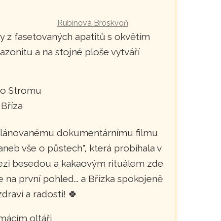
Rubínová Broskvoň
Smaragdo
y z fasetovaných apatitů s okvětím
mazonitu a na stojné ploše vytváří
k plánovanému dokumentárnímu filmu
aneb vše o půstech", která probíhala v
ezi besedou a kakaovým rituálem zde
 na první pohled... a Břízka spokojeně
aví a radosti! 🍀