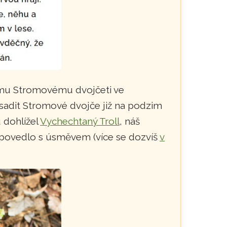
vému Stromovému dvojčeti ve
ysadit Stromové dvojče již na podzim
u dohlížel
Vychechtaný Troll
, náš
še povedlo s úsměvem (více se dozvíš
v