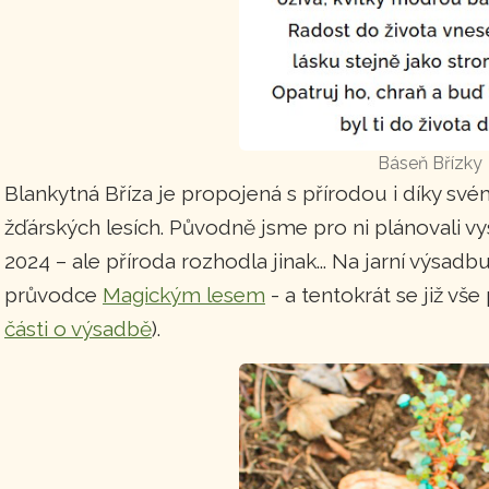
Báseň Břízky
Blankytná Bříza je propojená s přírodou i díky s
žďárských lesích. Původně jsme pro ni plánovali v
2024 – ale příroda rozhodla jinak... Na jarní výsadb
průvodce
Magickým lesem
- a tentokrát se již v
části o výsadbě
).