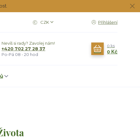
ost.
CZK
Přihlášení
Nevíš si rady? Zavolej nám!
0
ks
+420 702 27 28 37
0 Kč
Po-Pá 08 - 20 hod
dů
Života