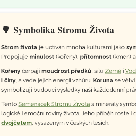
🌳
Symbolika Stromu Života
Strom života
je uctíván mnoha kulturami jako
sym
Propojuje
minulost
(kořeny),
přítomnost
(kmen) 
Kořeny
čerpají
moudrost předků
, sílu
Země
i
Vod
i činy
, a vede jejich energii vzhůru.
Koruna
se větví
symbolizují budoucí výsledky naší každodenní prá
Tento
Semenáček Stromu Života
s minerály symbol
logické i emoční roviny života. Jeho příběh roste i 
dvojčetem
, vysazeným v českých lesích.