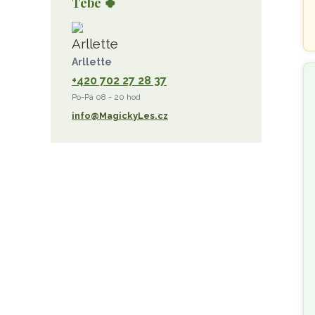
Tebe 🍀
růženín
sluneční kámen
ametyst
diamant
kunzit
jaspis
amazonit
křišťál
olivín
želva
jahodový křemen
Arllette
+420 702 27 28 37
opál
perleť
rodochrozit
Po-Pá 08 - 20 hod
červený achát
křemen s rutilem
info@MagickyLes.cz