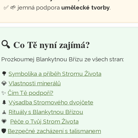
🌱 jemná podpora
umělecké tvorby
.
🔍️
Co Tě nyní zajímá?
Prozkoumej Blankytnou Břízu ze všech stran:
🌳
Symbolika a příběh Stromu Života
💎
Vlastnosti minerálů
✨
Čím Tě podpoří?
🌲
Výsadba Stromového dvojčete
🧘
Rituály s Blankytnou Břízou
💗
Péče o Tvůj Strom Života
🛡️
Bezpečné zacházení s talismanem