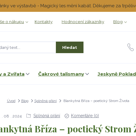
ánky ve výstavbě - Magický les mění kabát. Děkujeme za trpěliv
še o nákupu
Kontakty
Hodnocení zákazníky
Blog
Hledat
 a Zvířata
Čakrové talismany
Jeskyně Pokla
Úvod
Blog
Splněná přání
Blankytná Bříza – poetický Strom Života
Splněná přání
Komentáře (0)
2
08
2024
ankytná Bříza – poetický Strom 