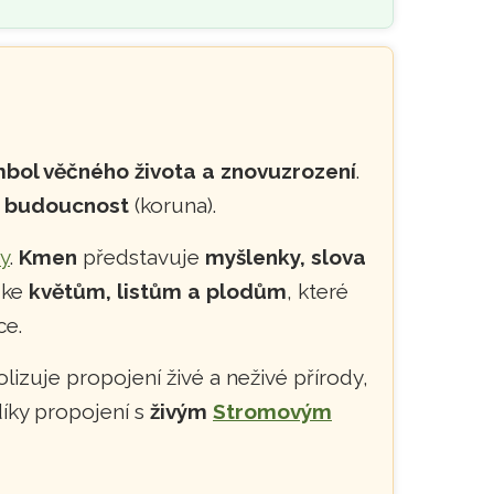
bol věčného života a znovuzrození
.
a
budoucnost
(koruna).
y
.
Kmen
představuje
myšlenky, slova
 ke
květům, listům a plodům
, které
ce.
izuje propojení živé a neživé přírody,
díky propojení s
živým
Stromovým