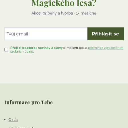
Magického lesa?
Akce, příběhy a tvorba · 1× měsíčně
Přihlásit se
Přeji si odebírat novinky a slevy
e-mailem
podle
podmínek zpracováním
osobních údajů
.
Informace pro Tebe
O nás