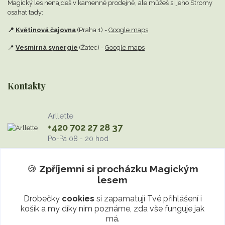
Magický les nenajdeš v kamenné prodejně,
ale můžeš si jeho Stromy
osahat tady:
📍
Květinová čajovna
(Praha 1) -
Google maps
📍
Vesmírná synergie
(Žatec) -
Google maps
Kontakty
Arllette
+420 702 27 28 37
Po-Pá 08 - 20 hod
info@MagickyLes.cz
🍪
Zpříjemni si procházku
Magickým
lesem
Drobečky
cookies
si zapamatují Tvé přihlášení i
košík a my díky nim poznáme, zda vše funguje jak
má.