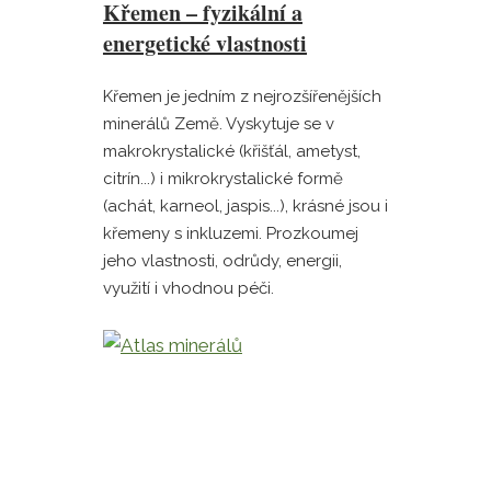
Křemen – fyzikální a
energetické vlastnosti
Křemen je jedním z nejrozšířenějších
minerálů Země. Vyskytuje se v
makrokrystalické (křišťál, ametyst,
citrín...) i mikrokrystalické formě
(achát, karneol, jaspis...), krásné jsou i
křemeny s inkluzemi. Prozkoumej
jeho vlastnosti, odrůdy, energii,
využití i vhodnou péči.