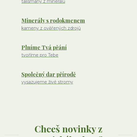
talismany z minerálů
Minerály s rodokmenem
kameny z ověřených zdrojů
Plníme Tvá přání
tvoříme pro Tebe
Společný dar přírodě
vysazujeme živé stromy
Chceš novinky z