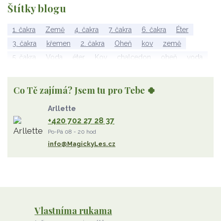
Štítky blogu
1. čakra
Země
4. čakra
7. čakra
6. čakra
Éter
3. čakra
křemen
2. čakra
Oheň
kov
země
5. čakra
Voda
éter
Kov
chalcedon
oheň
voda
vzduch
rubelit
dřevo
elementy
achát
Vzduch
Wu Xing
apatit
turmalín
rubín
malachit
Dřevo
Co Tě zajímá? Jsem tu pro Tebe 🍀
Strom Života
záhněda
růženín
sluneční kámen
Arllette
ametyst
diamant
kunzit
jaspis
amazonit
křišťál
+420 702 27 28 37
olivín
želva
jahodový křemen
opál
perleť
Po-Pá 08 - 20 hod
rodochrozit
červený achát
křemen s rutilem
info@MagickyLes.cz
Vlastníma rukama