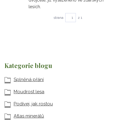
dvojčete, již vysazeného ve žďárských
lesích.
strana
z 1
Kategorie blogu
Splněná přání
Moudrost lesa
Podívej, jak rostou
Atlas minerálů