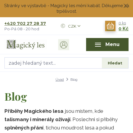
Stránky ve výstavbě - Magický les mění kabát. Děkujeme za
trpělivost.
+420 702 27 28 37
0
ks
CZK
0 Kč
Po-Pá 08 - 20 hod
Menu
Hledat
Úvod
Blog
Blog
Příběhy Magického lesa
jsou místem, kde
talismany i minerály ožívají
. Poslechni si příběhy
splněných přání
, tichou moudrost lesa a pokud