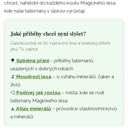
chceš, nahlédni do každého koutu Magického lesa,
kde naše talismany s láskou vyrůstají.
Jaké příběhy chceš nyní slyšet?
Zaposlouchej se do vyprávění lesa a následuj příběh,
jaký Tě zajímá:
🌳
Splněná přání
– příběhy talismanů,
usazených v dobrých rukách
🔬
Moudrost lesa
– o vztahu minerálů, čaker a
živlů
💨
Podívej, jak rostou
– místa, kde se rodí
talismany Magického lesa
🧘‍
Atlas minerálů
– průvodce vlastnostmi kovů
a minerálů