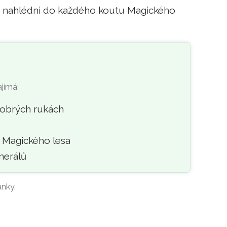
, nahlédni do každého koutu Magického
ajímá:
dobrých rukách
y Magického lesa
nerálů
ánky.