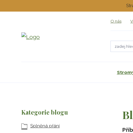
Str
O nás
V
Stromy
B
Kategorie blogu
Splněná přání
Pří