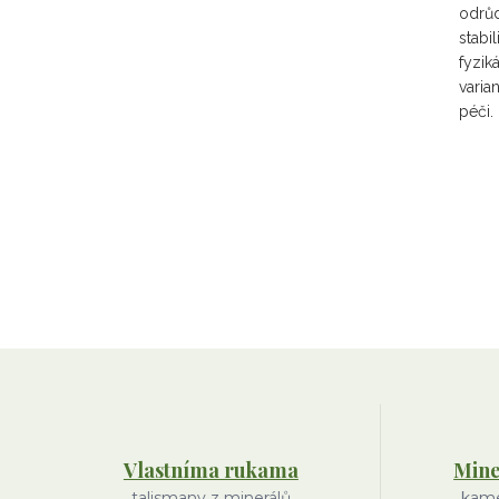
odrůd
stabi
fyziká
varia
péči.
Vlastníma rukama
Mine
talismany z minerálů
kame