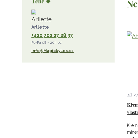
Tebe 🍀
Ne
růženín
sluneční kámen
ametyst
diamant
kunzit
jaspis
amazonit
křišťál
olivín
želva
jahodový křemen
Arllette
+420 702 27 28 37
opál
perleť
rodochrozit
Po-Pá 08 - 20 hod
červený achát
křemen s rutilem
info@MagickyLes.cz
2
Křeme
vlast
Křeme
miner