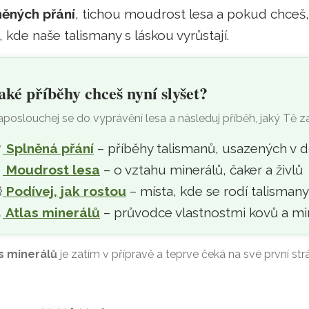
něných přání
, tichou moudrost lesa a pokud chceš
, kde naše talismany s láskou vyrůstají.
aké příběhy chceš nyní slyšet?
poslouchej se do vyprávění lesa a následuj příběh, jaký Tě z

Splněná přání
– příběhy talismanů, usazených v 

Moudrost lesa
– o vztahu minerálů, čaker a živlů

Podívej, jak rostou
– místa, kde se rodí talisman
‍
Atlas minerálů
– průvodce vlastnostmi kovů a mi
s minerálů
je zatím v přípravě a teprve čeká na své první str