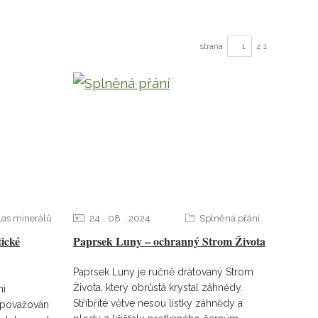
strana
z 1
las minerálů
24
08
2024
Splněná přání
tické
Paprsek Luny – ochranný Strom Života
Paprsek Luny je ručně drátovaný Strom
Života, který obrůstá krystal záhnědy.
mi
Stříbřité větve nesou lístky záhnědy a
e považován