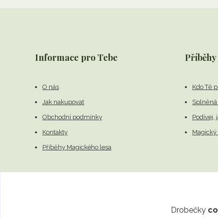
Informace pro Tebe
Příběhy
O nás
Kdo Tě p
Jak nakupovat
Splněná 
Obchodní podmínky
Podívej, 
Kontakty
Magický 
Příběhy Magického lesa
Drobečky
co