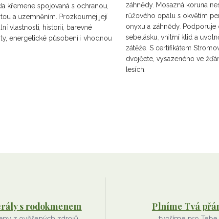
záhnědy. Mosazná koruna ne
a křemene spojovaná s ochranou,
růžového opálu s okvětím perle
litou a uzemněním. Prozkoumej její
onyxu a záhnědy. Podporuje 
lní vlastnosti, historii, barevné
sebelásku, vnitřní klid a uvol
nty, energetické působení i vhodnou
zátěže. S certifikátem Strom
dvojčete, vysazeného ve žďá
lesích.
rály s rodokmenem
Plníme Tvá přá
ny z ověřených zdrojů
tvoříme pro Tebe