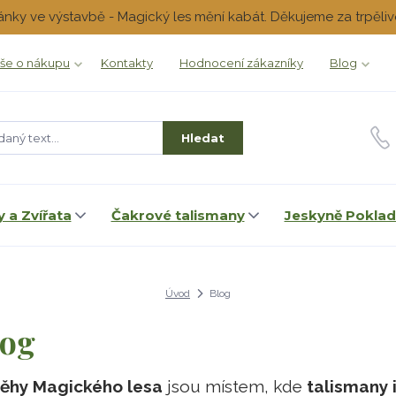
ánky ve výstavbě - Magický les mění kabát. Děkujeme za trpěliv
še o nákupu
Kontakty
Hodnocení zákazníky
Blog
Hledat
 a Zvířata
Čakrové talismany
Jeskyně Pokla
Úvod
Blog
log
běhy Magického lesa
jsou místem, kde
talismany i