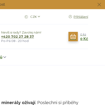
ost.
CZK
Přihlášení
Nevíš si rady? Zavolej nám!
0
ks
+420 702 27 28 37
0 Kč
Po-Pá 08 - 20 hod
dů
 minerály ožívají
. Poslechni si příběhy