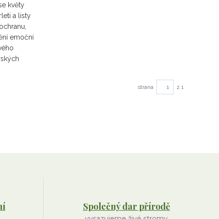
se květy
ti a listy
ochranu,
nění emoční
ového
rských
strana
z 1
ní
Společný dar přírodě
vysazujeme živé stromy