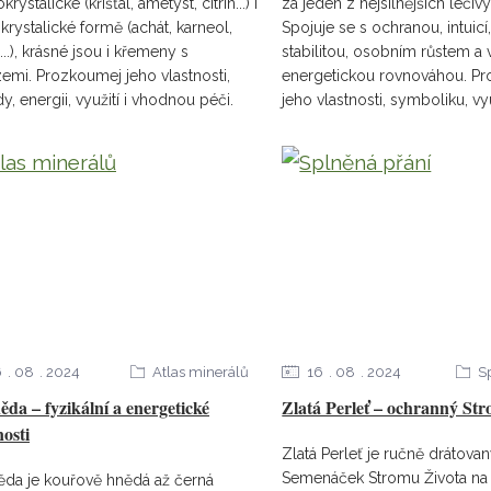
rystalické (křišťál, ametyst, citrín...) i
za jeden z nejsilnějších léči
krystalické formě (achát, karneol,
Spojuje se s ochranou, intuicí,
...), krásné jsou i křemeny s
stabilitou, osobním růstem a v
zemi. Prozkoumej jeho vlastnosti,
energetickou rovnováhou. P
y, energii, využití i vhodnou péči.
jeho vlastnosti, symboliku, využ
6
08
2024
Atlas minerálů
16
08
2024
S
da – fyzikální a energetické
Zlatá Perleť – ochranný Str
nosti
Zlatá Perleť je ručně drátova
Semenáček Stromu Života na
da je kouřově hnědá až černá