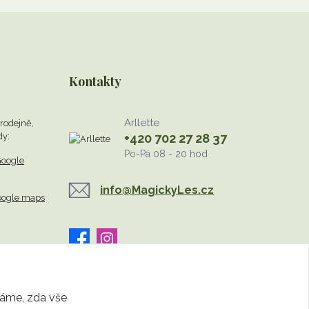
Kontakty
Arllette
rodejně,
dy:
+420 702 27 28 37
Po-Pá 08 - 20 hod
oogle
info@MagickyLes.cz
oogle maps
známe, zda vše