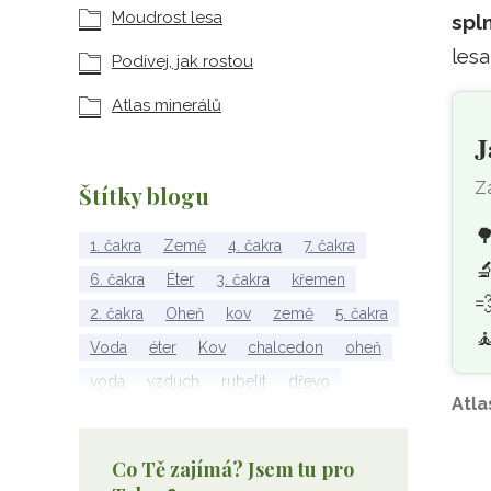
Moudrost lesa
spl
lesa
Podívej, jak rostou
Atlas minerálů
J
Za
Štítky blogu

1. čakra
Země
4. čakra
7. čakra

6. čakra
Éter
3. čakra
křemen

2. čakra
Oheň
kov
země
5. čakra
🧘
Voda
éter
Kov
chalcedon
oheň
voda
vzduch
rubelit
dřevo
Atla
elementy
achát
Vzduch
Wu Xing
apatit
turmalín
rubín
malachit
Co Tě zajímá? Jsem tu pro
Dřevo
Strom Života
záhněda