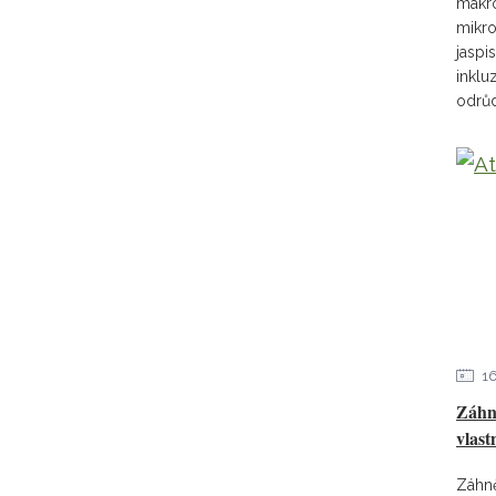
makrok
mikro
jaspis
inklu
odrůd
1
Záhně
vlast
Záhně