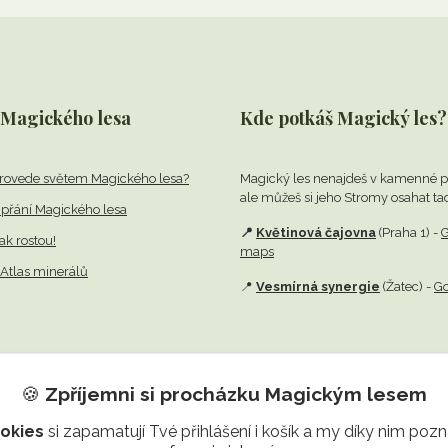
 Magického lesa
Kde potkáš Magický les?
rovede světem Magického lesa?
Magický les nenajdeš v kamenné p
ale můžeš si jeho Stromy osahat ta
přání Magického lesa
📍
Květinová čajovna
(Praha 1) -
G
jak rostou!
maps
Atlas minerálů
📍
Vesmírná synergie
(Žatec) -
G
🍪
Zpříjemni si procházku
Magickým lesem
okies
si zapamatují Tvé přihlášení i košík a my díky nim po