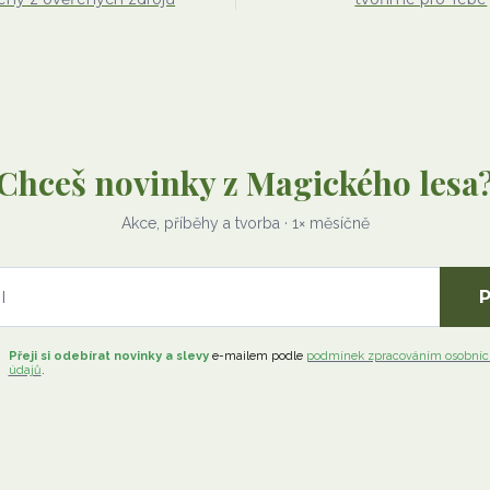
Chceš novinky z Magického lesa
Akce, příběhy a tvorba · 1× měsíčně
P
Přeji si odebírat novinky a slevy
e-mailem
podle
podmínek zpracováním osobníc
údajů
.