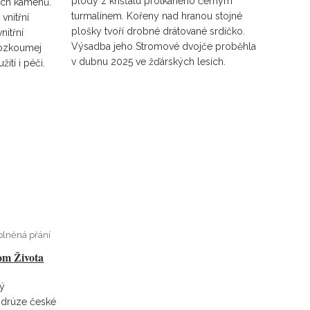
plody z křišťálu protkaného černým
vých kamenů.
turmalínem. Kořeny nad hranou stojné
 vnitřní
plošky tvoří drobné drátované srdíčko.
nitřní
Výsadba jeho Stromové dvojče proběhla
rozkoumej
v dubnu 2025 ve žďárských lesích.
ití i péči.
plněná přání
om Života
ný
 drúze české