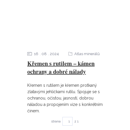
16
08
2024
Atlas minerálů
Křemen s rutilem – kámen
ochrany a dobré nálady
Křemen s rutilem je křemen protkaný
zlatavými jehličkami rutilu. Spojuje se s
ochranou, očistou, jasností, dobrou
náladou a propojením vize s konkrétním
činem.
strana
z 1