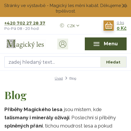
Stránky ve výstavbě - Magický les mění kabát. Děkujeme za
trpělivost.
+420 702 27 28 37
0
ks
CZK
0 Kč
Po-Pá 08 - 20 hod
Menu
Hledat
Úvod
Blog
Blog
Příběhy Magického lesa
jsou místem, kde
talismany i minerály ožívají
. Poslechni si příběhy
splněných přání
, tichou moudrost lesa a pokud