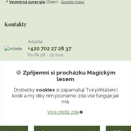
📍
Vesmírná synergie
(Žatec) -
Google maps
Kontakty
Arllette
+420 702 27 28 37
Po-Pá 08 - 20 hod
info@MagickyLes.cz
🍪
Zpříjemni si procházku
Magickým
lesem
Drobečky
cookies
si zapamatují Tvé přihlášení i
košík a my díky nim poznáme, zda vše funguje jak
má.
Více zjistíš zde
🍀
Upravit sběr cookies.