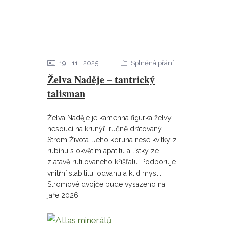
19
11
2025
Splněná přání
Želva Naděje – tantrický
talisman
Želva Naděje je kamenná figurka želvy,
nesoucí na krunýři ručně drátovaný
Strom Života. Jeho koruna nese kvítky z
rubínu s okvětím apatitu a lístky ze
zlatavě rutilovaného křišťálu. Podporuje
vnitřní stabilitu, odvahu a klid mysli.
Stromové dvojče bude vysazeno na
jaře 2026.