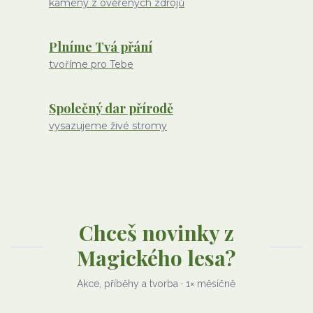
kameny z ověřených zdrojů
Plníme Tvá přání
tvoříme pro Tebe
Společný dar přírodě
vysazujeme živé stromy
Chceš novinky z
Magického lesa?
Akce, příběhy a tvorba · 1× měsíčně