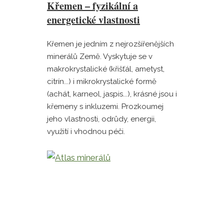
Křemen – fyzikální a
energetické vlastnosti
Křemen je jedním z nejrozšířenějších
minerálů Země. Vyskytuje se v
makrokrystalické (křišťál, ametyst,
citrín...) i mikrokrystalické formě
(achát, karneol, jaspis...), krásné jsou i
křemeny s inkluzemi. Prozkoumej
jeho vlastnosti, odrůdy, energii,
využití i vhodnou péči.