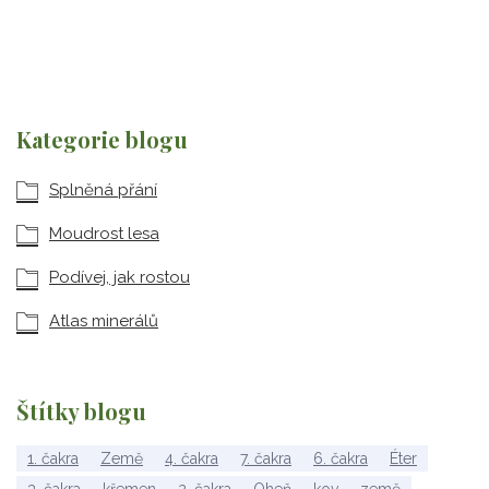
Kategorie blogu
Splněná přání
Moudrost lesa
Podívej, jak rostou
Atlas minerálů
Štítky blogu
1. čakra
Země
4. čakra
7. čakra
6. čakra
Éter