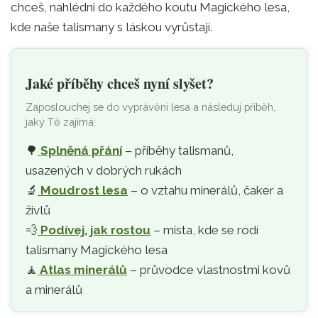
chceš, nahlédni do každého koutu Magického lesa,
kde naše talismany s láskou vyrůstají.
Jaké příběhy chceš nyní slyšet?
Zaposlouchej se do vyprávění lesa a následuj příběh,
jaký Tě zajímá:
🌳
Splněná přání
– příběhy talismanů,
usazených v dobrých rukách
🔬
Moudrost lesa
– o vztahu minerálů, čaker a
živlů
💨
Podívej, jak rostou
– místa, kde se rodí
talismany Magického lesa
🧘‍
Atlas minerálů
– průvodce vlastnostmi kovů
a minerálů