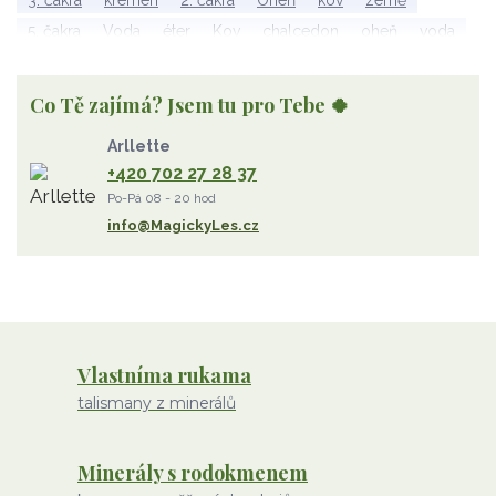
3. čakra
křemen
2. čakra
Oheň
kov
země
5. čakra
Voda
éter
Kov
chalcedon
oheň
voda
vzduch
rubelit
dřevo
elementy
achát
Vzduch
Wu Xing
apatit
turmalín
rubín
malachit
Dřevo
Co Tě zajímá? Jsem tu pro Tebe 🍀
Strom Života
záhněda
růženín
sluneční kámen
Arllette
ametyst
diamant
kunzit
jaspis
amazonit
křišťál
+420 702 27 28 37
olivín
želva
jahodový křemen
opál
perleť
Po-Pá 08 - 20 hod
rodochrozit
červený achát
křemen s rutilem
info@MagickyLes.cz
Vlastníma rukama
talismany z minerálů
Minerály s rodokmenem