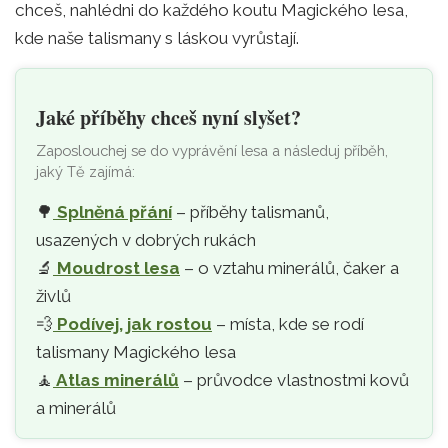
chceš, nahlédni do každého koutu Magického lesa,
kde naše talismany s láskou vyrůstají.
Jaké příběhy chceš nyní slyšet?
Zaposlouchej se do vyprávění lesa a následuj příběh,
jaký Tě zajímá:
🌳
Splněná přání
– příběhy talismanů,
usazených v dobrých rukách
🔬
Moudrost lesa
– o vztahu minerálů, čaker a
živlů
💨
Podívej, jak rostou
– místa, kde se rodí
talismany Magického lesa
🧘‍
Atlas minerálů
– průvodce vlastnostmi kovů
a minerálů