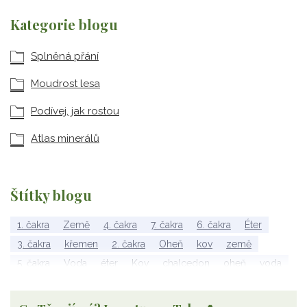
Kategorie blogu
Splněná přání
Moudrost lesa
Podívej, jak rostou
Atlas minerálů
Štítky blogu
1. čakra
Země
4. čakra
7. čakra
6. čakra
Éter
3. čakra
křemen
2. čakra
Oheň
kov
země
5. čakra
Voda
éter
Kov
chalcedon
oheň
voda
vzduch
rubelit
dřevo
elementy
achát
Vzduch
Wu Xing
apatit
turmalín
rubín
malachit
Dřevo