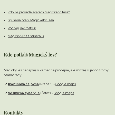
Kdo Tě provede světem Magického lesa?
Splněná přání Magického lesa
Podívej, jak rostou!
Magický Atlas minerálů
Kde potkáš Magický les?
Magický les nenajdeš v kamenné prodejně,
ale můžeš si jeho Stromy
osahat tady:
📍
Květinová čajovna
(Praha 1) -
Google maps
📍
Vesmírná synergie
(Žatec) -
Google maps
Kontakty