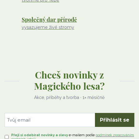
tvoříme pro Tebe
Společný dar přírodě
vysazujeme živé stromy
Chceš novinky z
Magického lesa?
Akce, příběhy a tvorba · 1× měsíčně
Přihlásit se
Přeji si odebírat novinky a slevy
e-mailem
podle
podmínek zpracováním