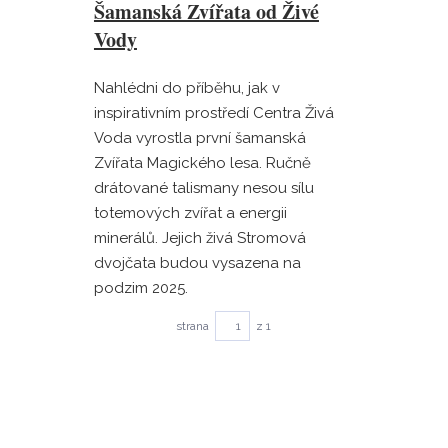
Šamanská Zvířata od Živé
Vody
Nahlédni do příběhu, jak v
inspirativním prostředí Centra Živá
Voda vyrostla první šamanská
Zvířata Magického lesa. Ručně
drátované talismany nesou sílu
totemových zvířat a energii
minerálů. Jejich živá Stromová
dvojčata budou vysazena na
podzim 2025.
strana
z 1