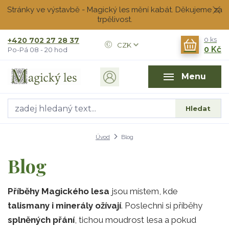
Stránky ve výstavbě - Magický les mění kabát. Děkujeme za
trpělivost.
+420 702 27 28 37
0
ks
CZK
0 Kč
Po-Pá 08 - 20 hod
Menu
Hledat
Úvod
Blog
Blog
Příběhy Magického lesa
jsou místem, kde
talismany i minerály ožívají
. Poslechni si příběhy
splněných přání
, tichou moudrost lesa a pokud