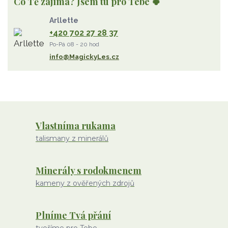
Co Tě zajímá? Jsem tu pro Tebe 🍀
Strom Života
záhněda
růženín
sluneční kámen
Arllette
ametyst
diamant
kunzit
jaspis
amazonit
křišťál
+420 702 27 28 37
olivín
želva
jahodový křemen
opál
perleť
Po-Pá 08 - 20 hod
rodochrozit
červený achát
křemen s rutilem
info@MagickyLes.cz
Vlastníma rukama
talismany z minerálů
Minerály s rodokmenem
kameny z ověřených zdrojů
Plníme Tvá přání