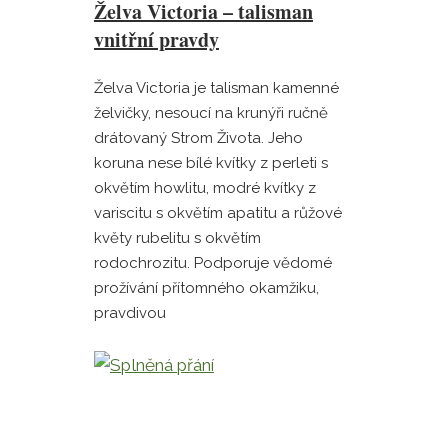
Želva Victoria – talisman
vnitřní pravdy
Želva Victoria je talisman kamenné
želvičky, nesoucí na krunýři ručně
drátovaný Strom Života. Jeho
koruna nese bílé kvítky z perleti s
okvětím howlitu, modré kvítky z
variscitu s okvětím apatitu a růžové
květy rubelitu s okvětím
rodochrozitu. Podporuje vědomé
prožívání přítomného okamžiku,
pravdivou