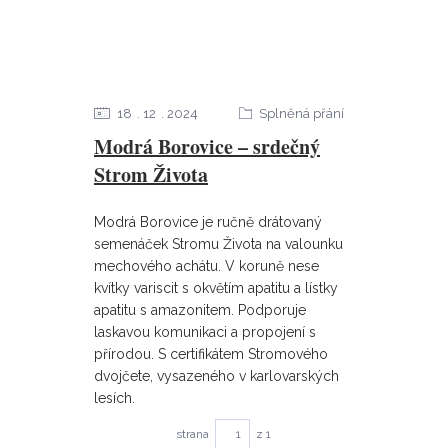
18
12
2024
Splněná přání
Modrá Borovice – srdečný
Strom Života
Modrá Borovice je ručně drátovaný
semenáček Stromu Života na valounku
mechového achátu. V koruně nese
kvítky variscit s okvětím apatitu a lístky
apatitu s amazonitem. Podporuje
laskavou komunikaci a propojení s
přírodou. S certifikátem Stromového
dvojčete, vysazeného v karlovarských
lesích.
strana
z 1