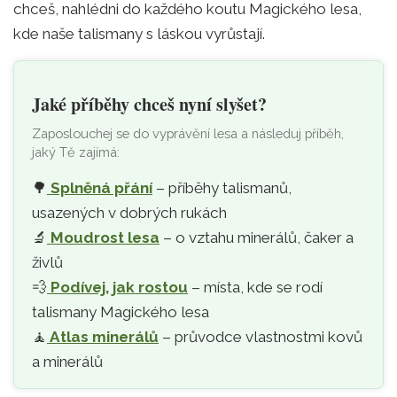
chceš, nahlédni do každého koutu Magického lesa,
kde naše talismany s láskou vyrůstají.
Jaké příběhy chceš nyní slyšet?
Zaposlouchej se do vyprávění lesa a následuj příběh,
jaký Tě zajímá:
🌳
Splněná přání
– příběhy talismanů,
usazených v dobrých rukách
🔬
Moudrost lesa
– o vztahu minerálů, čaker a
živlů
💨
Podívej, jak rostou
– místa, kde se rodí
talismany Magického lesa
🧘‍
Atlas minerálů
– průvodce vlastnostmi kovů
a minerálů