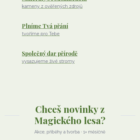
kameny z ověřených zdrojů
Plníme Tvá přání
tvoříme pro Tebe
Společný dar přírodě
vysazujeme živé stromy
Chceš novinky z
Magického lesa?
Akce, příběhy a tvorba · 1× měsíčně