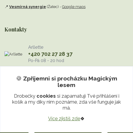
📍
Vesmírná synergie
(Žatec) -
Google maps
Kontakty
Arllette
+420 702 27 28 37
Po-Pá 08 - 20 hod
info@MagickyLes.cz
🍪
Zpříjemni si procházku
Magickým
lesem
Drobečky
cookies
si zapamatují Tvé přihlášení i
košík a my díky nim poznáme, zda vše funguje jak
má.
Více zjistíš zde
🍀
Upravit sběr cookies.