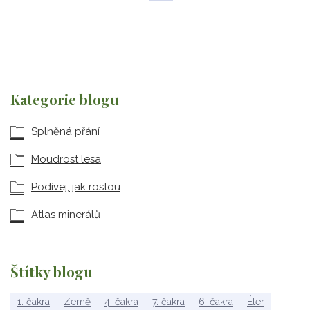
Kategorie blogu
Splněná přání
Moudrost lesa
Podívej, jak rostou
Atlas minerálů
Štítky blogu
1. čakra
Země
4. čakra
7. čakra
6. čakra
Éter