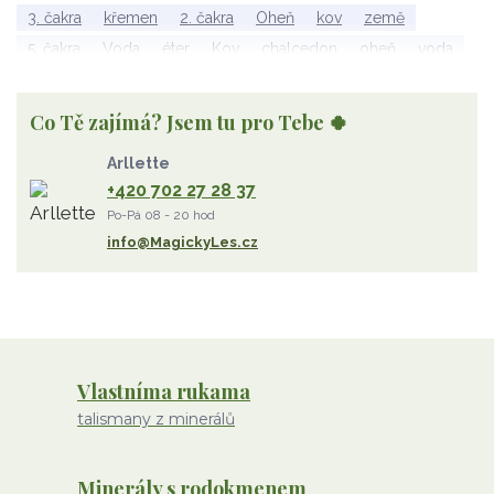
3. čakra
křemen
2. čakra
Oheň
kov
země
5. čakra
Voda
éter
Kov
chalcedon
oheň
voda
vzduch
rubelit
dřevo
elementy
achát
Vzduch
Wu Xing
apatit
turmalín
rubín
malachit
Dřevo
Co Tě zajímá? Jsem tu pro Tebe 🍀
Strom Života
záhněda
růženín
sluneční kámen
Arllette
ametyst
diamant
kunzit
jaspis
amazonit
křišťál
+420 702 27 28 37
olivín
želva
jahodový křemen
opál
perleť
Po-Pá 08 - 20 hod
rodochrozit
červený achát
křemen s rutilem
info@MagickyLes.cz
Vlastníma rukama
talismany z minerálů
Minerály s rodokmenem