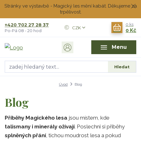
Stránky ve výstavbě - Magický les mění kabát. Děkujeme za
trpělivost.
+420 702 27 28 37
0
ks
CZK
0 Kč
Po-Pá 08 - 20 hod
Menu
Hledat
Úvod
Blog
Blog
Příběhy Magického lesa
jsou místem, kde
talismany i minerály ožívají
. Poslechni si příběhy
splněných přání
, tichou moudrost lesa a pokud