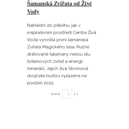
Šamanská Zvířata od Živé
Vody
Nahlédni do příběhu, jak v
inspirativním prostředí Centra Živá
Voda vyrostla první šamanská
Zvířata Magického lesa. Ručně
drátované talismany nesou sílu
totemových zvířat a energii
minerálů. Jejich živá Stromová
dvojčata budou vysazena na
podzim 2025.
strana
z 1