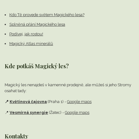
Kdo Tě provede světem Magického lesa?
Splněná přání Magického lesa
Podívej, jak rostou!
Magický Atlas minerálů
Kde potkáš Magický les?
Magický les nenajdeš v kamenné prodejně,
ale můžeš si jeho Stromy
osahat tady:
📍
Květinová čajovna
(Praha 1) -
Google maps
📍
Vesmírná synergie
(Žatec) -
Google maps
Kontakty