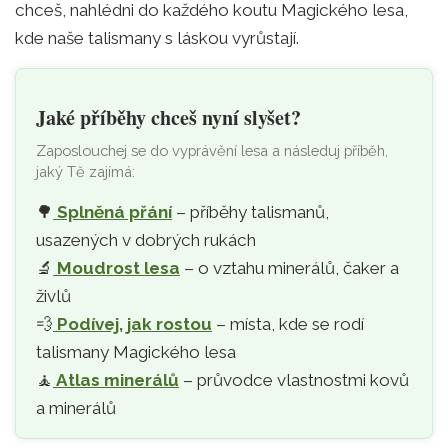
chceš, nahlédni do každého koutu Magického lesa,
kde naše talismany s láskou vyrůstají.
Jaké příběhy chceš nyní slyšet?
Zaposlouchej se do vyprávění lesa a následuj příběh,
jaký Tě zajímá:
🌳
Splněná přání
– příběhy talismanů,
usazených v dobrých rukách
🔬
Moudrost lesa
– o vztahu minerálů, čaker a
živlů
💨
Podívej, jak rostou
– místa, kde se rodí
talismany Magického lesa
🧘‍
Atlas minerálů
– průvodce vlastnostmi kovů
a minerálů