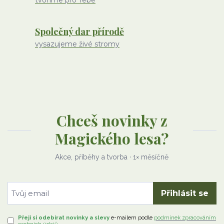
tvoříme pro Tebe
Společný dar přírodě
vysazujeme živé stromy
Chceš novinky z
Magického lesa?
Akce, příběhy a tvorba · 1× měsíčně
Přihlásit se
Přeji si odebírat novinky a slevy
e-mailem
podle
podmínek zpracováním