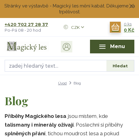
Stránky ve výstavbě - Magický les mění kabát. Děkujeme za
trpělivost.
+420 702 27 28 37
0
ks
CZK
0 Kč
Po-Pá 08 - 20 hod
Menu
Hledat
Úvod
Blog
Blog
Příběhy Magického lesa
jsou místem, kde
talismany i minerály ožívají
. Poslechni si příběhy
splněných přání
, tichou moudrost lesa a pokud