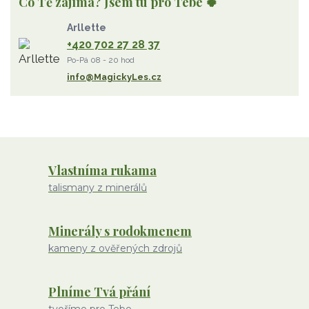
Co Tě zajímá? Jsem tu pro Tebe 🍀
Strom Života
záhněda
růženín
sluneční kámen
Arllette
ametyst
diamant
kunzit
jaspis
amazonit
křišťál
+420 702 27 28 37
olivín
želva
jahodový křemen
opál
perleť
Po-Pá 08 - 20 hod
rodochrozit
červený achát
křemen s rutilem
info@MagickyLes.cz
Vlastníma rukama
talismany z minerálů
Minerály s rodokmenem
kameny z ověřených zdrojů
Plníme Tvá přání