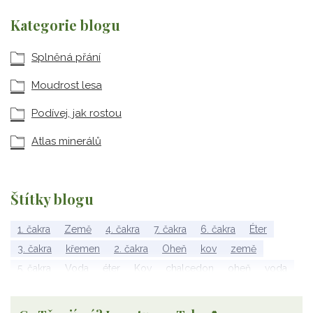
Kategorie blogu
Splněná přání
Moudrost lesa
Podívej, jak rostou
Atlas minerálů
Štítky blogu
1. čakra
Země
4. čakra
7. čakra
6. čakra
Éter
3. čakra
křemen
2. čakra
Oheň
kov
země
5. čakra
Voda
éter
Kov
chalcedon
oheň
voda
vzduch
rubelit
dřevo
elementy
achát
Vzduch
Wu Xing
apatit
turmalín
rubín
malachit
Dřevo