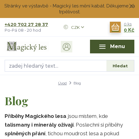
Stránky ve výstavbě - Magický les mění kabát. Děkujeme za
trpělivost.
+420 702 27 28 37
0
ks
CZK
0 Kč
Po-Pá 08 - 20 hod
Menu
Hledat
Úvod
Blog
Blog
Příběhy Magického lesa
jsou místem, kde
talismany i minerály ožívají
. Poslechni si příběhy
splněných přání
, tichou moudrost lesa a pokud