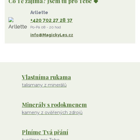
Co Tě zajímá? Jsem tu pro Tebe 🍀
Strom Života
záhněda
růženín
sluneční kámen
Arllette
ametyst
diamant
kunzit
jaspis
amazonit
křišťál
+420 702 27 28 37
olivín
želva
jahodový křemen
opál
perleť
Po-Pá 08 - 20 hod
rodochrozit
červený achát
křemen s rutilem
info@MagickyLes.cz
Vlastníma rukama
talismany z minerálů
Minerály s rodokmenem
kameny z ověřených zdrojů
Plníme Tvá přání