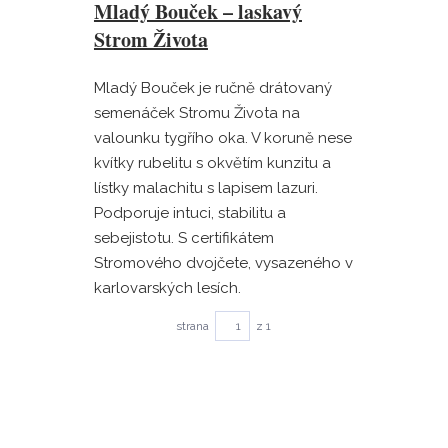
Mladý Bouček – laskavý
Strom Života
Mladý Bouček je ručně drátovaný
semenáček Stromu Života na
valounku tygřího oka. V koruně nese
kvítky rubelitu s okvětím kunzitu a
lístky malachitu s lapisem lazuri.
Podporuje intuci, stabilitu a
sebejistotu. S certifikátem
Stromového dvojčete, vysazeného v
karlovarských lesích.
strana
z 1