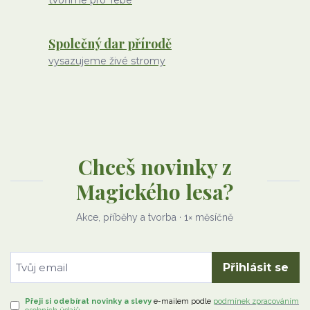
tvoříme pro Tebe
Společný dar přírodě
vysazujeme živé stromy
Chceš novinky z
Magického lesa?
Akce, příběhy a tvorba · 1× měsíčně
Přihlásit se
Přeji si odebírat novinky a slevy
e-mailem
podle
podmínek zpracováním