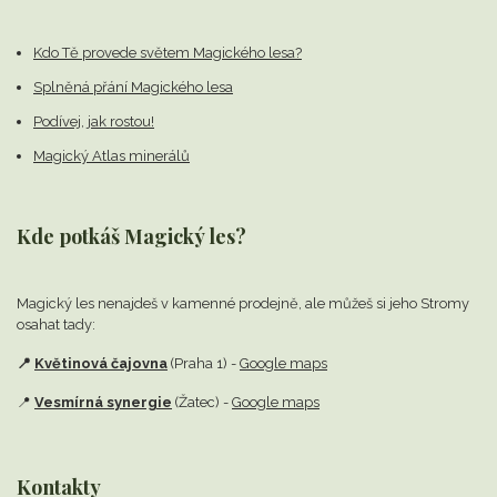
Kdo Tě provede světem Magického lesa?
Splněná přání Magického lesa
Podívej, jak rostou!
Magický Atlas minerálů
Kde potkáš Magický les?
Magický les nenajdeš v kamenné prodejně,
ale můžeš si jeho Stromy
osahat tady:
📍
Květinová čajovna
(Praha 1) -
Google maps
📍
Vesmírná synergie
(Žatec) -
Google maps
Kontakty