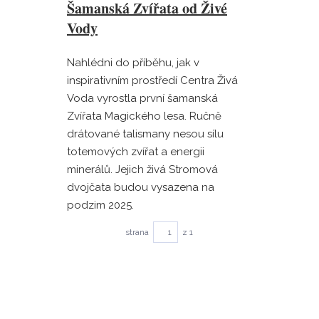
Šamanská Zvířata od Živé
Vody
Nahlédni do příběhu, jak v
inspirativním prostředí Centra Živá
Voda vyrostla první šamanská
Zvířata Magického lesa. Ručně
drátované talismany nesou sílu
totemových zvířat a energii
minerálů. Jejich živá Stromová
dvojčata budou vysazena na
podzim 2025.
strana
z 1