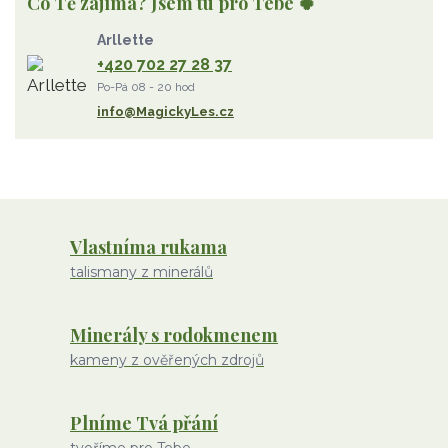
Co Tě zajímá? Jsem tu pro Tebe 🍀
Strom Života
záhněda
růženín
sluneční kámen
Arllette
ametyst
diamant
kunzit
jaspis
amazonit
křišťál
+420 702 27 28 37
olivín
želva
jahodový křemen
opál
perleť
Po-Pá 08 - 20 hod
rodochrozit
červený achát
křemen s rutilem
info@MagickyLes.cz
Vlastníma rukama
talismany z minerálů
Minerály s rodokmenem
kameny z ověřených zdrojů
Plníme Tvá přání