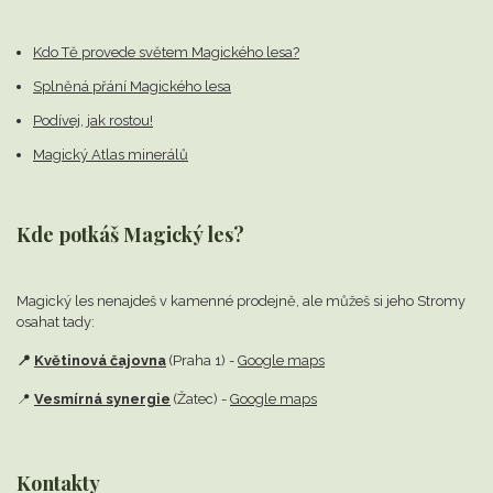
Kdo Tě provede světem Magického lesa?
Splněná přání Magického lesa
Podívej, jak rostou!
Magický Atlas minerálů
Kde potkáš Magický les?
Magický les nenajdeš v kamenné prodejně,
ale můžeš si jeho Stromy
osahat tady:
📍
Květinová čajovna
(Praha 1) -
Google maps
📍
Vesmírná synergie
(Žatec) -
Google maps
Kontakty