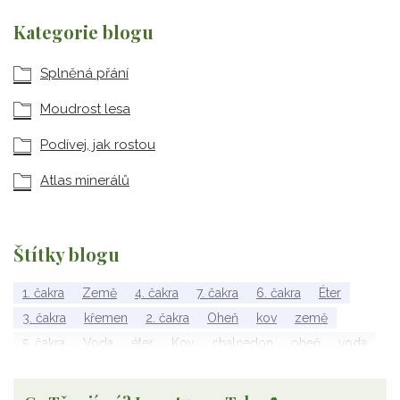
Kategorie blogu
Splněná přání
Moudrost lesa
Podívej, jak rostou
Atlas minerálů
Štítky blogu
1. čakra
Země
4. čakra
7. čakra
6. čakra
Éter
3. čakra
křemen
2. čakra
Oheň
kov
země
5. čakra
Voda
éter
Kov
chalcedon
oheň
voda
vzduch
rubelit
dřevo
elementy
achát
Vzduch
Wu Xing
apatit
turmalín
rubín
malachit
Dřevo