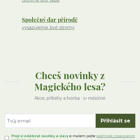
tvoříme pro Tebe
Společný dar přírodě
vysazujeme živé stromy
Chceš novinky z
Magického lesa?
Akce, příběhy a tvorba · 1× měsíčně
Přihlásit se
Přeji si odebírat novinky a slevy
e-mailem
podle
podmínek zpracováním