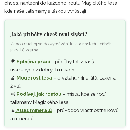
chceš, nahlédni do každého koutu Magického lesa,
kde naše talismany s láskou vyrůstají.
Jaké příběhy chceš nyní slyšet?
Zaposlouchej se do vyprávění lesa a následuj příběh,
jaký Tě zajímá:
🌳
Splněná přání
– příběhy talismanů,
usazených v dobrých rukách
🔬
Moudrost lesa
– o vztahu minerálů, čaker a
živlů
💨
Podívej, jak rostou
– místa, kde se rodí
talismany Magického lesa
🧘‍
Atlas minerálů
– průvodce vlastnostmi kovů
a minerálů