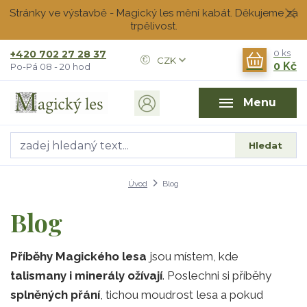
Stránky ve výstavbě - Magický les mění kabát. Děkujeme za
trpělivost.
+420 702 27 28 37
0
ks
CZK
0 Kč
Po-Pá 08 - 20 hod
Menu
Hledat
Úvod
Blog
Blog
Příběhy Magického lesa
jsou místem, kde
talismany i minerály ožívají
. Poslechni si příběhy
splněných přání
, tichou moudrost lesa a pokud