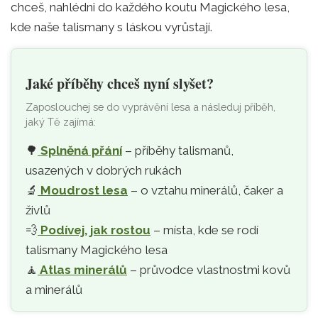
chceš, nahlédni do každého koutu Magického lesa,
kde naše talismany s láskou vyrůstají.
Jaké příběhy chceš nyní slyšet?
Zaposlouchej se do vyprávění lesa a následuj příběh,
jaký Tě zajímá:
🌳
Splněná přání
– příběhy talismanů,
usazených v dobrých rukách
🔬
Moudrost lesa
– o vztahu minerálů, čaker a
živlů
💨
Podívej, jak rostou
– místa, kde se rodí
talismany Magického lesa
🧘‍
Atlas minerálů
– průvodce vlastnostmi kovů
a minerálů