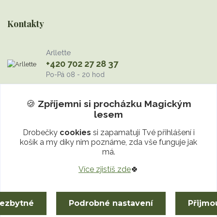
Kontakty
Arllette
+420 702 27 28 37
Po-Pá 08 - 20 hod
info@MagickyLes.cz
🍪
Zpříjemni si procházku
Magickým
lesem
Drobečky
cookies
si zapamatují Tvé přihlášení i
košík a my díky nim poznáme, zda vše funguje jak
má.
Více zjistíš zde
🍀
Upravit sběr cookies.
nezbytné
Podrobné nastavení
Přijmo
© 2024-2026 Magický les | Talismany a dekorace z minerálů