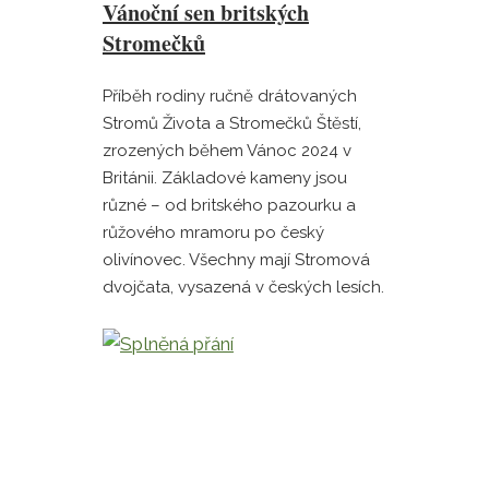
Vánoční sen britských
Stromečků
Příběh rodiny ručně drátovaných
Stromů Života a Stromečků Štěstí,
zrozených během Vánoc 2024 v
Británii. Základové kameny jsou
různé – od britského pazourku a
růžového mramoru po český
olivínovec. Všechny mají Stromová
dvojčata, vysazená v českých lesích.