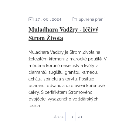
27
08
2024
Splněná přání
Muladhara Vadžry - léčivý
Strom Života
Muladhara Vadžry je Strom Života na
železitém křemeni z marocké pouště. V
měděné koruně nese listy a květy z
diamantů, sugilitu, granátu, karneolu,
achátu, spinelu a skorylu. Posiluje
ochranu, odvahu a uzdravení kořenové
čakry. S certifikátem Stromového
dvojčete, vysazeného ve žďárských
lesích.
strana
z 1