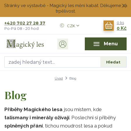
Stránky ve výstavbě - Magický les mění kabát. Děkujeme za
trpělivost.
+420 702 27 28 37
0
ks
CZK
0 Kč
Po-Pá 08 - 20 hod
Menu
Hledat
Úvod
Blog
Blog
Příběhy Magického lesa
jsou místem, kde
talismany i minerály ožívají
. Poslechni si příběhy
splněných přání
, tichou moudrost lesa a pokud