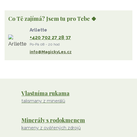
vzduch
rubelit
dřevo
elementy
achát
Vzduch
Wu Xing
apatit
turmalín
rubín
malachit
Dřevo
Co Tě zajímá? Jsem tu pro Tebe 🍀
Strom Života
záhněda
růženín
sluneční kámen
Arllette
ametyst
diamant
kunzit
jaspis
amazonit
křišťál
+420 702 27 28 37
olivín
želva
jahodový křemen
opál
perleť
Po-Pá 08 - 20 hod
rodochrozit
červený achát
křemen s rutilem
info@MagickyLes.cz
Vlastníma rukama
talismany z minerálů
Minerály s rodokmenem
kameny z ověřených zdrojů