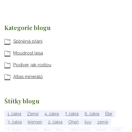
Kategorie blogu
Splněná přání
Moudrost lesa
Podívej, jak rostou
Atlas minerálů
Štítky blogu
1. čakra
Země
4. čakra
7. čakra
6. čakra
Éter
3. čakra
křemen
2. čakra
Oheň
kov
země
5. čakra
Voda
éter
Kov
chalcedon
oheň
voda