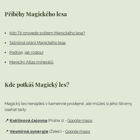
Příběhy Magického lesa
Kdo Tě provede světem Magického lesa?
Splněná přání Magického lesa
Podívej, jak rostou!
Magický Atlas minerálů
Kde potkáš Magický les?
Magický les nenajdeš v kamenné prodejně,
ale můžeš si jeho Stromy
osahat tady:
📍
Květinová čajovna
(Praha 1) -
Google maps
📍
Vesmírná synergie
(Žatec) -
Google maps