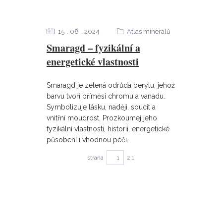
15
08
2024
Atlas minerálů
Smaragd – fyzikální a
energetické vlastnosti
Smaragd je zelená odrůda berylu, jehož
barvu tvoří příměsi chromu a vanadu.
Symbolizuje lásku, naději, soucit a
vnitřní moudrost. Prozkoumej jeho
fyzikální vlastnosti, historii, energetické
působení i vhodnou péči.
strana
z 1