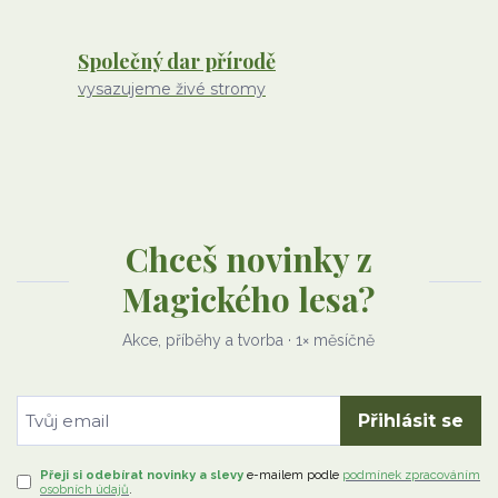
Společný dar přírodě
vysazujeme živé stromy
Chceš novinky z
Magického lesa?
Akce, příběhy a tvorba · 1× měsíčně
Přihlásit se
Přeji si odebírat novinky a slevy
e-mailem
podle
podmínek zpracováním
osobních údajů
.