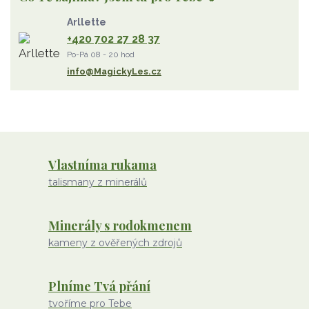
Strom Života
záhněda
růženín
sluneční kámen
Arllette
ametyst
diamant
kunzit
jaspis
amazonit
křišťál
+420 702 27 28 37
olivín
želva
jahodový křemen
opál
perleť
Po-Pá 08 - 20 hod
rodochrozit
červený achát
křemen s rutilem
info@MagickyLes.cz
Vlastníma rukama
talismany z minerálů
Minerály s rodokmenem
kameny z ověřených zdrojů
Plníme Tvá přání
tvoříme pro Tebe