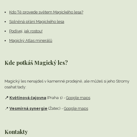
Kdo Tě provede světem Magického lesa?
Splněná přání Magického lesa
Podívej, jak rostou!
Magický Atlas minerálů
Kde potkáš Magický les?
Magický les nenajdeš v kamenné prodejně,
ale můžeš si jeho Stromy
osahat tady:
📍
Květinová čajovna
(Praha 1) -
Google maps
📍
Vesmírná synergie
(Žatec) -
Google maps
Kontakty