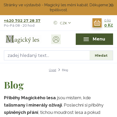
Stránky ve výstavbě - Magický les mění kabát. Děkujeme za
trpělivost.
+420 702 27 28 37
0
ks
CZK
0 Kč
Po-Pá 08 - 20 hod
Menu
Hledat
Úvod
Blog
Blog
Příběhy Magického lesa
jsou místem, kde
talismany i minerály ožívají
. Poslechni si příběhy
splněných přání
, tichou moudrost lesa a pokud