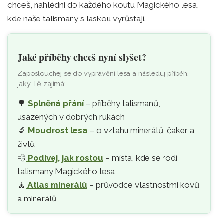
chceš, nahlédni do každého koutu Magického lesa,
kde naše talismany s láskou vyrůstají.
Jaké příběhy chceš nyní slyšet?
Zaposlouchej se do vyprávění lesa a následuj příběh,
jaký Tě zajímá:
🌳
Splněná přání
– příběhy talismanů,
usazených v dobrých rukách
🔬
Moudrost lesa
– o vztahu minerálů, čaker a
živlů
💨
Podívej, jak rostou
– místa, kde se rodí
talismany Magického lesa
🧘‍
Atlas minerálů
– průvodce vlastnostmi kovů
a minerálů