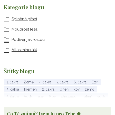
Kategorie blogu
Splněná přání
Moudrost lesa
Podívej, jak rostou
Atlas minerálů
Štítky blogu
1. čakra
Země
4. čakra
7. čakra
6. čakra
Éter
3. čakra
křemen
2. čakra
Oheň
kov
země
5. čakra
Voda
éter
Kov
chalcedon
oheň
voda
vzduch
rubelit
dřevo
elementy
achát
Vzduch
Wu Xing
apatit
turmalín
rubín
malachit
Dřevo
Co Tě zajímá? Jsem tu pro Tebe 🍀