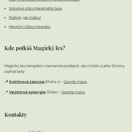
Splněná přání Magického lesa
Podívej, jak rostou!
Magický Atlas minerálů
Kde potkáš Magický les?
Magický les nenajdeš v kamenné prodejně,
ale můžeš si jeho Stromy
osahat tady:
📍
Květinová čajovna
(Praha 1) -
Google maps
📍
Vesmírná synergie
(Žatec) -
Google maps
Kontakty