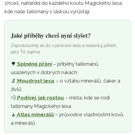
chceš, nahlédni do každého koutu Magického lesa,
kde naše talismany s láskou vyrůstají.
Jaké příběhy chceš nyní slyšet?
Zaposlouchej se do vyprávění lesa a následuj příběh,
jaký Tě zajímá:
🌳
Splněná přání
– příběhy talismanů,
usazených v dobrých rukách
🔬
Moudrost lesa
– o vztahu minerálů, čaker a
živlů
💨
Podívej, jak rostou
– místa, kde se rodí
talismany Magického lesa
🧘‍
Atlas minerálů
– průvodce vlastnostmi kovů
a minerálů