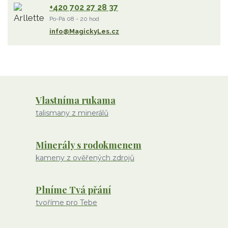
+420 702 27 28 37
olivín
želva
jahodový křemen
opál
perleť
Po-Pá 08 - 20 hod
rodochrozit
červený achát
křemen s rutilem
info@MagickyLes.cz
Vlastníma rukama
talismany z minerálů
Minerály s rodokmenem
kameny z ověřených zdrojů
Plníme Tvá přání
tvoříme pro Tebe