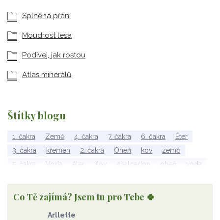
Splněná přání
Moudrost lesa
Podívej, jak rostou
Atlas minerálů
Štítky blogu
1. čakra
Země
4. čakra
7. čakra
6. čakra
Éter
3. čakra
křemen
2. čakra
Oheň
kov
země
5. čakra
Voda
éter
Kov
chalcedon
oheň
voda
vzduch
rubelit
dřevo
elementy
achát
Vzduch
Wu Xing
apatit
turmalín
rubín
malachit
Dřevo
Co Tě zajímá? Jsem tu pro Tebe 🍀
Strom Života
záhněda
růženín
sluneční kámen
Arllette
ametyst
diamant
kunzit
jaspis
amazonit
křišťál