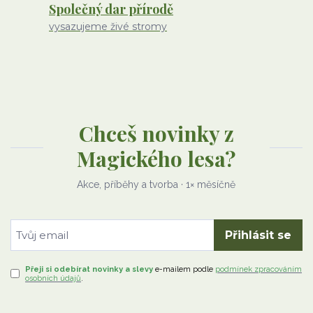
Společný dar přírodě
vysazujeme živé stromy
Chceš novinky z
Magického lesa?
Akce, příběhy a tvorba · 1× měsíčně
Přihlásit se
Přeji si odebírat novinky a slevy
e-mailem
podle
podmínek zpracováním
osobních údajů
.