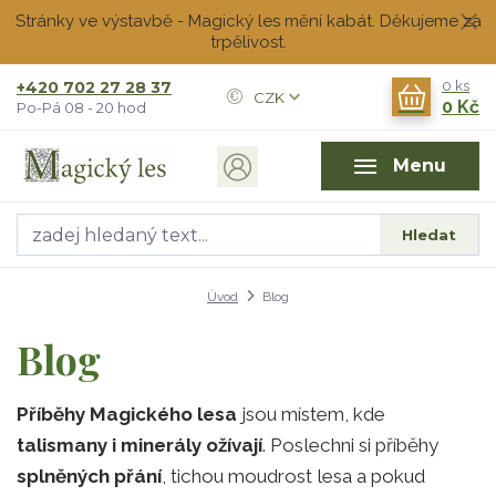
Stránky ve výstavbě - Magický les mění kabát. Děkujeme za
trpělivost.
+420 702 27 28 37
0
ks
CZK
0 Kč
Po-Pá 08 - 20 hod
Menu
Hledat
Úvod
Blog
Blog
Příběhy Magického lesa
jsou místem, kde
talismany i minerály ožívají
. Poslechni si příběhy
splněných přání
, tichou moudrost lesa a pokud