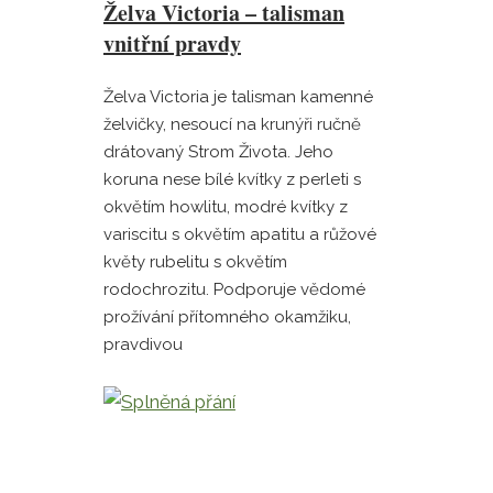
Želva Victoria – talisman
vnitřní pravdy
Želva Victoria je talisman kamenné
želvičky, nesoucí na krunýři ručně
drátovaný Strom Života. Jeho
koruna nese bílé kvítky z perleti s
okvětím howlitu, modré kvítky z
variscitu s okvětím apatitu a růžové
květy rubelitu s okvětím
rodochrozitu. Podporuje vědomé
prožívání přítomného okamžiku,
pravdivou