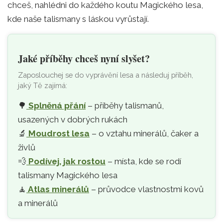
chceš, nahlédni do každého koutu Magického lesa,
kde naše talismany s láskou vyrůstají.
Jaké příběhy chceš nyní slyšet?
Zaposlouchej se do vyprávění lesa a následuj příběh,
jaký Tě zajímá:
🌳
Splněná přání
– příběhy talismanů,
usazených v dobrých rukách
🔬
Moudrost lesa
– o vztahu minerálů, čaker a
živlů
💨
Podívej, jak rostou
– místa, kde se rodí
talismany Magického lesa
🧘‍
Atlas minerálů
– průvodce vlastnostmi kovů
a minerálů