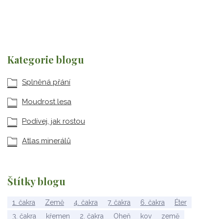
Kategorie blogu
Splněná přání
Moudrost lesa
Podívej, jak rostou
Atlas minerálů
Štítky blogu
1. čakra
Země
4. čakra
7. čakra
6. čakra
Éter
3. čakra
křemen
2. čakra
Oheň
kov
země