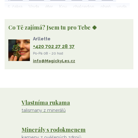
5. čakra
Voda
éter
Kov
chalcedon
oheň
voda
vzduch
rubelit
dřevo
elementy
achát
Vzduch
Wu Xing
apatit
turmalín
rubín
malachit
Dřevo
Co Tě zajímá? Jsem tu pro Tebe 🍀
Strom Života
záhněda
růženín
sluneční kámen
Arllette
ametyst
diamant
kunzit
jaspis
amazonit
křišťál
+420 702 27 28 37
olivín
želva
jahodový křemen
opál
perleť
Po-Pá 08 - 20 hod
rodochrozit
červený achát
křemen s rutilem
info@MagickyLes.cz
Vlastníma rukama
talismany z minerálů
Minerály s rodokmenem
kameny z ověřených zdrojů