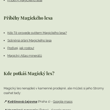
Příběhy Magického lesa
Příběhy Magického lesa
Kdo Tě provede světem Magického lesa?
Splněná přání Magického lesa
Podívej, jak rostou!
Magický Atlas minerálů
Kde potkáš Magický les?
Magický les nenajdeš v kamenné prodejně,
ale můžeš si jeho Stromy
osahat tady:
📍
Květinová čajovna
(Praha 1) -
Google maps