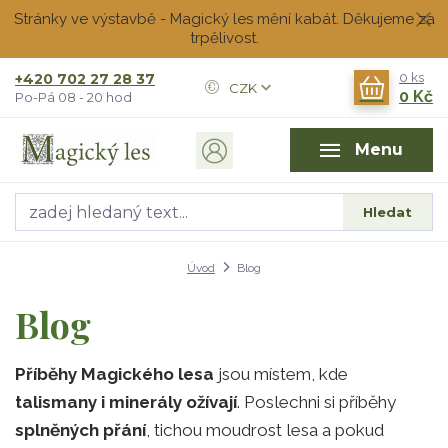
Stránky ve výstavbě - Magický les mění kabát. Děkujeme za
trpělivost.
+420 702 27 28 37
0
ks
CZK
0 Kč
Po-Pá 08 - 20 hod
Menu
Hledat
Úvod
Blog
Blog
Příběhy Magického lesa
jsou místem, kde
talismany i minerály ožívají
. Poslechni si příběhy
splněných přání
, tichou moudrost lesa a pokud