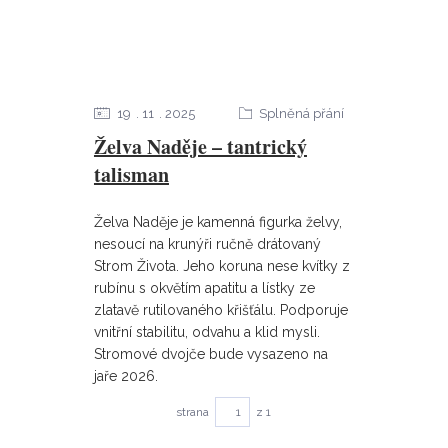
19
11
2025
Splněná přání
Želva Naděje – tantrický
talisman
Želva Naděje je kamenná figurka želvy,
nesoucí na krunýři ručně drátovaný
Strom Života. Jeho koruna nese kvítky z
rubínu s okvětím apatitu a lístky ze
zlatavě rutilovaného křišťálu. Podporuje
vnitřní stabilitu, odvahu a klid mysli.
Stromové dvojče bude vysazeno na
jaře 2026.
strana
z 1