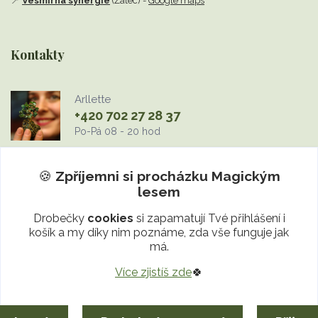
📍
Vesmírná synergie
(Žatec) -
Google maps
Kontakty
Arllette
+420 702 27 28 37
Po-Pá 08 - 20 hod
info@MagickyLes.cz
🍪
Zpříjemni si procházku
Magickým
lesem
Drobečky
cookies
si zapamatují Tvé přihlášení i
košík a my díky nim poznáme, zda vše funguje jak
má.
Více zjistíš zde
🍀
Upravit sběr cookies.