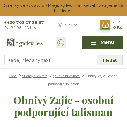
Stránky ve výstavbě - Magický les mění kabát. Děkujeme za
trpělivost.
+420 702 27 28 37
0
ks
CZK
0 Kč
Po-Pá 08 - 20 hod
Menu
Hledat
Úvod
Stromy a Zvířata
spirituální Zvířata
Ohnivý Zajíc - osobní
podporující talisman
Ohnivý Zajíc - osobní
podporující talisman