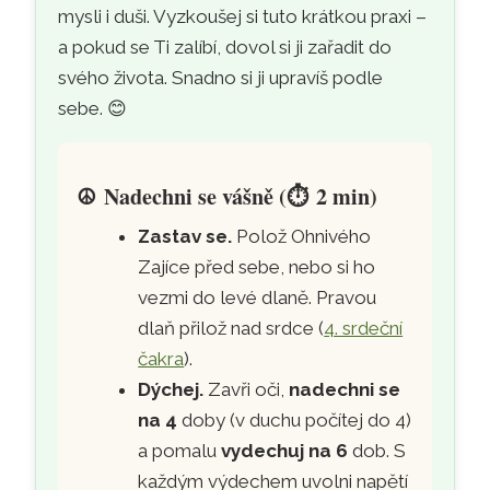
mysli i duši. Vyzkoušej si tuto krátkou praxi –
a pokud se Ti zalíbí, dovol si ji zařadit do
svého života. Snadno si ji upravíš podle
sebe. 😊
☮️
Nadechni se vášně (
⏱️
2 min)
Zastav se.
Polož Ohnivého
Zajíce před sebe, nebo si ho
vezmi do levé dlaně. Pravou
dlaň přilož nad srdce (
4. srdeční
čakra
).
Dýchej.
Zavři oči,
nadechni se
na 4
doby (v duchu počítej do 4)
a pomalu
vydechuj na 6
dob. S
každým výdechem uvolni napětí