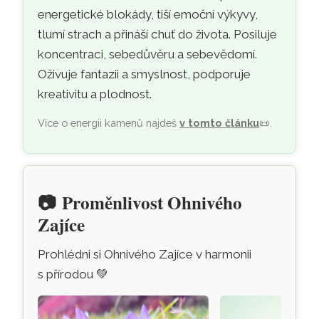
energetické blokády, tiší emoční výkyvy,
tlumí strach a přináší chuť do života. Posiluje
koncentraci, sebedůvěru a sebevědomí.
Oživuje fantazii a smyslnost, podporuje
kreativitu a plodnost.
Více o energii kamenů najdeš
v tomto článku
📜
.
📷
Proměnlivost Ohnivého
Zajíce
Prohlédni si Ohnivého Zajíce v harmonii
s přírodou
💚