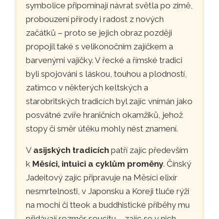
symbolice připomínají návrat světla po zimě,
probouzení přírody i radost z nových
začátků – proto se jejich obraz později
propojil také s velikonočním zajíčkem a
barvenými vajíčky. V řecké a římské tradici
byli spojováni s láskou, touhou a plodností,
zatímco v některých keltských a
starobritských tradicích byl zajíc vnímán jako
posvátné zvíře hraničních okamžiků, jehož
stopy či směr útěku mohly nést znamení.
V
asijských tradicích
patří zajíc především
k
Měsíci, intuici a cyklům proměny
. Čínský
Jadeitový zajíc připravuje na Měsíci elixír
nesmrtelnosti, v Japonsku a Koreji tluče rýži
na mochi či tteok a buddhistické příběhy mu
přidávají rozměr soucitu – zajíc se v nich