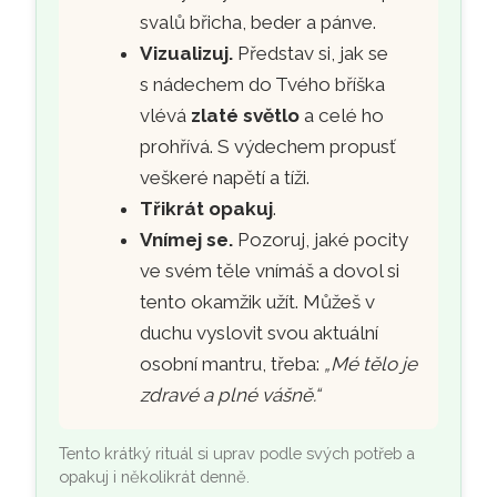
svalů břicha, beder a pánve.
Vizualizuj.
Představ si, jak se
s nádechem do Tvého bříška
vlévá
zlaté světlo
a celé ho
prohřívá. S výdechem propusť
veškeré napětí a tíži.
Třikrát opakuj
.
Vnímej se.
Pozoruj, jaké pocity
ve svém těle vnímáš a dovol si
tento okamžik užít. Můžeš v
duchu vyslovit svou aktuální
osobní mantru, třeba:
„Mé tělo je
zdravé a plné vášně.“
Tento krátký rituál si uprav podle svých potřeb a
opakuj i několikrát denně.