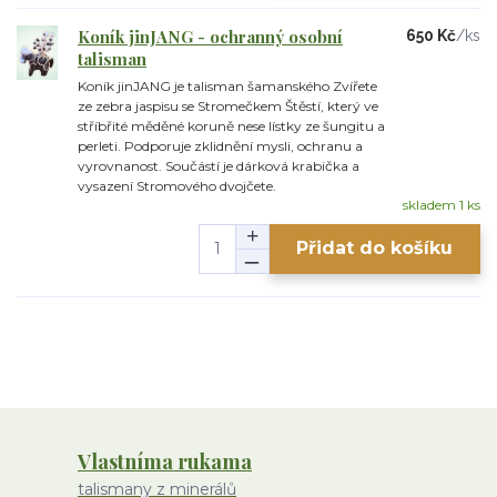
Koník jinJANG - ochranný osobní
650 Kč
/
ks
talisman
Koník jinJANG je talisman šamanského Zvířete
ze zebra jaspisu se Stromečkem Štěstí, který ve
stříbřité měděné koruně nese lístky ze šungitu a
perleti. Podporuje zklidnění mysli, ochranu a
vyrovnanost. Součástí je dárková krabička a
vysazení Stromového dvojčete.
skladem 1 ks
Přidat do košíku
Vlastníma rukama
talismany z minerálů