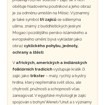
obětuje hladovému poutníkovi a jeho obraz
je za odměnu umístěn na Měsíc. Významný
je také symbol
tří zajíců
se sdílenýma
ušima, známý z buddhistických jeskyní
Mogao i pozdějšího persko-islámského a
evropského umění; bývá vykládán jako
obraz
cyklického pohybu, jednoty,
ochrany a štěstí
.
V
afrických, amerických a indiánských
folklórních tradicích
vystupuje králík či
zajíc jako
trikster
– malý, rychlý a bystrý
hrdina, který nepřemáhá svět silou, ale
chytrostí, pružností a schopností včas
zareagovat. V egyptské mytologii je zajíc
spojován s bohyní Wenet/Unut a s významy