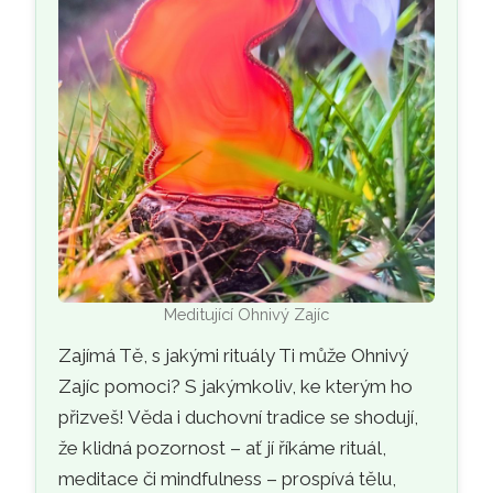
Meditující Ohnivý Zajíc
Zajímá Tě, s jakými rituály Ti může Ohnivý
Zajíc pomoci? S jakýmkoliv, ke kterým ho
přizveš! Věda i duchovní tradice se shodují,
že klidná pozornost – ať jí říkáme rituál,
meditace či mindfulness – prospívá tělu,