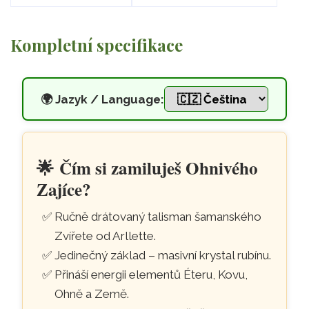
Kompletní specifikace
🌍
Jazyk / Language:
Drátovaný talisman na masivn
Přeskočit na hlavní obsah
🌟
Čím si zamiluješ Ohnivého
Zajíce?
Ručně drátovaný talisman šamanského
Zvířete od Arllette.
Jedinečný základ – masivní krystal rubínu.
Přináší energii elementů Éteru, Kovu,
Ohně a Země.