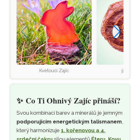
Kvetoucí Zajíc
plný ene
✨
Co Ti Ohnivý Zajíc přináší?
Svou kombinací barev a minerálů je jemným
podporujícím energetickým talismanem
,
který harmonizuje
1. kořenovou a 4.
srdeční čakru
silou elementů
Éteru, Kovu,