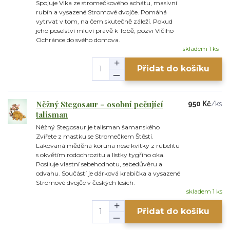
Spojuje Vlka ze stromečkového achátu, masivní
rubín a vysazené Stromové dvojče. Pomáhá
vytrvat v tom, na čem skutečně záleží. Pokud
jeho poselství mluví právě k Tobě, pozvi Vlčího
Ochránce do svého domova.
skladem 1 ks
Přidat do košíku
Něžný Stegosaur – osobní pečující
950 Kč
/
ks
talisman
Něžný Stegosaur je talisman šamanského
Zvířete z mastku se Stromečkem Štěstí.
Lakovaná měděná koruna nese kvítky z rubelitu
s okvětím rodochrozitu a lístky tygřího oka.
Posiluje vlastní sebehodnotu, sebedůvěru a
odvahu. Součástí je dárková krabička a vysazené
Stromové dvojče v českých lesích.
skladem 1 ks
Přidat do košíku