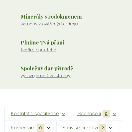
Minerály s rodokmenem
kameny z ověřených zdrojů
Plníme Tvá přání
tvoříme pro Tebe
Společný dar přírodě
vysazujeme živé stromy
Kompletní specifikace
Hodnocení
0
Komentáře
0
Související zboží
2