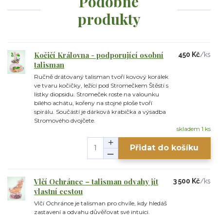
Podobné
produkty
Kočičí Královna - podporující osobní
450 Kč
/
ks
talisman
Ručně drátovaný talisman tvoří kovový korálek
ve tvaru kočičky, ležící pod Stromečkem Štěstí s
lístky diopsidu. Stromeček roste na valounku
bílého achátu, kořeny na stojné ploše tvoří
spirálu. Součástí je dárková krabička a výsadba
Stromového dvojčete.
skladem 1 ks
Přidat do košíku
Vlčí Ochránce – talisman odvahy jít
3 500 Kč
/
ks
vlastní cestou
Vlčí Ochránce je talisman pro chvíle, kdy hledáš
zastavení a odvahu důvěřovat své intuici.