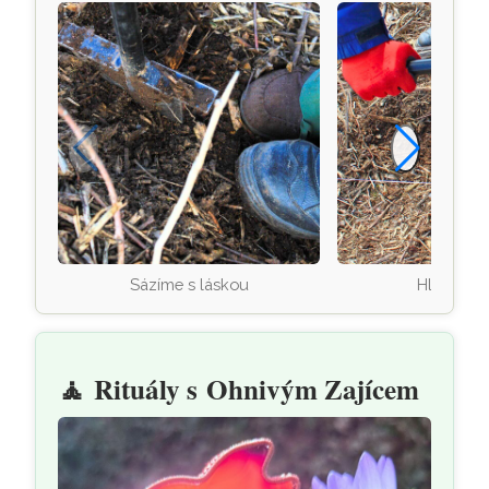
Sázíme s láskou
Hloubení 
🧘
Rituály s Ohnivým Zajícem