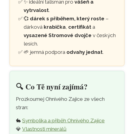
✨ ideální talisman pro
vášeň a
vytrvalost
.
💞
dárek s příběhem, který roste
–
dárková
krabička
,
certifikát
a
vysazené Stromové dvojče
v českých
lesích.
🌱 jemná podpora
odvahy jednat
.
🔍️
Co Tě nyní zajímá?
Prozkoumej Ohnivého Zajíce ze všech
stran:
🐇
Symbolika a příběh Ohnivého Zajíce
💎
Vlastnosti minerálů