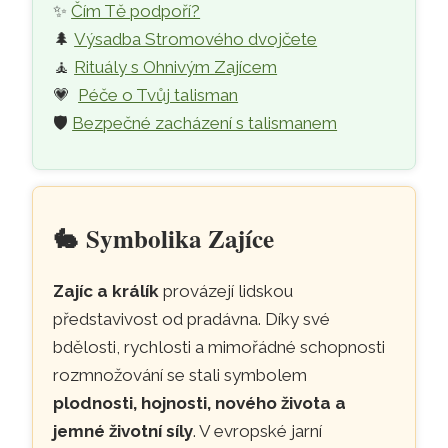
✨
Čím Tě podpoří?
🌲
Výsadba Stromového dvojčete
🧘
Rituály s Ohnivým Zajícem
💗
Péče o Tvůj talisman
🛡️
Bezpečné zacházení s talismanem
🐇
Symbolika Zajíce
Zajíc a králík
provázejí lidskou
představivost od pradávna. Díky své
bdělosti, rychlosti a mimořádné schopnosti
rozmnožování se stali symbolem
plodnosti, hojnosti, nového života a
jemné životní síly
. V evropské jarní