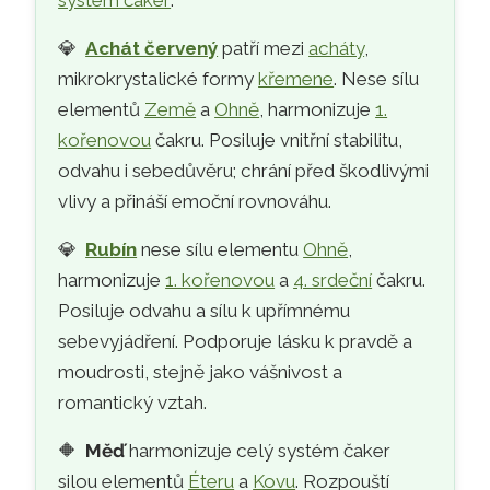
💎
Achát červený
patří mezi
acháty
,
mikrokrystalické formy
křemene
. Nese sílu
elementů
Země
a
Ohně
, harmonizuje
1.
kořenovou
čakru. Posiluje vnitřní stabilitu,
odvahu i sebedůvěru; chrání před škodlivými
vlivy a přináší emoční rovnováhu.
💎
Rubín
nese sílu elementu
Ohně
,
harmonizuje
1. kořenovou
a
4. srdeční
čakru.
Posiluje odvahu a sílu k upřímnému
sebevyjádření. Podporuje lásku k pravdě a
moudrosti, stejně jako vášnivost a
romantický vztah.
🔶
Měď
harmonizuje celý systém čaker
silou elementů
Éteru
a
Kovu
. Rozpouští