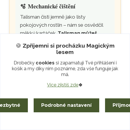
🫧
Mechanické čištění
Talisman čisti jemně jako listy
pokojových rostlin – nám se osvědčil
měkký kartáček.
Talisman můžeš
krátce opláchnout
, ale nenechávej ho
🍪
Zpříjemni si procházku
Magickým
dlouho ve vodě.
lesem
Drobečky
cookies
si zapamatují Tvé přihlášení i
košík a my díky nim poznáme, zda vše funguje jak
má.
Více zjistíš zde
🍀
nezbytné
Podrobné nastavení
Přijmo