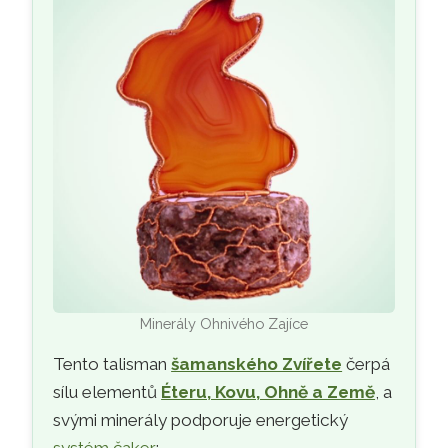
Minerály Ohnivého Zajíce
Tento talisman
šamanského Zvířete
čerpá
sílu elementů
Éteru, Kovu, Ohně a Země
, a
svými minerály podporuje energetický
systém čaker
: