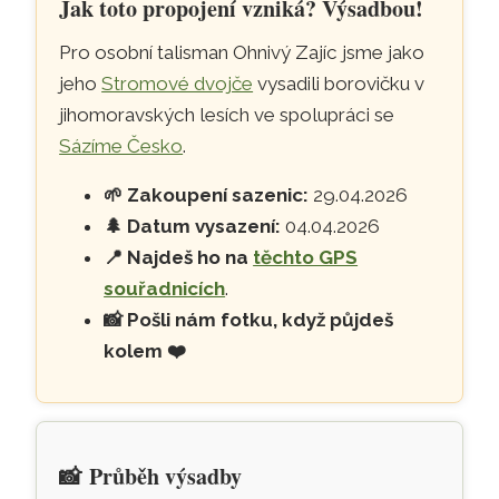
Jak toto propojení vzniká? Výsadbou!
Pro osobní talisman Ohnivý Zajíc jsme jako
jeho
Stromové dvojče
vysadili borovičku v
jihomoravských lesích ve spolupráci se
Sázíme Česko
.
🌱
Zakoupení sazenic:
29.04.2026
🌲
Datum vysazení:
04.04.2026
📍
Najdeš ho na
těchto GPS
souřadnicích
.
📸
Pošli nám fotku, když půjdeš
kolem
❤️
📸
Průběh výsadby