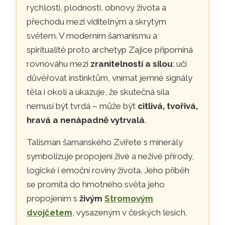
rychlosti, plodnosti, obnovy života a
přechodu mezi viditelným a skrytým
světem. V moderním šamanismu a
spiritualitě proto archetyp Zajíce připomíná
rovnováhu mezi
zranitelností a silou
: učí
důvěřovat instinktům, vnímat jemné signály
těla i okolí a ukazuje, že skutečná síla
nemusí být tvrdá – může být
citlivá, tvořivá,
hravá a nenápadně vytrvalá
.
Talisman šamanského Zvířete s minerály
symbolizuje propojení živé a neživé přírody,
logické i emoční roviny života. Jeho příběh
se promítá do hmotného světa jeho
propojením s
živým
Stromovým
dvojčetem
, vysazeným v českých lesích.