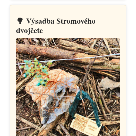
🌳
Výsadba Stromového
dvojčete