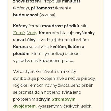
znovuzrození
. Propojuje
minulost
(kořeny),
přítomnost
(kmen) a
budoucnost
(koruna).
Kořeny
čerpají
moudrost předků
, sílu
Země
i
Vody
.
Kmen
představuje
myšlenky,
slova i činy
, a vede jejich energii vzhůru.
Koruna
se větví ke
květům, listům a
plodům
, které symbolizují budoucí
výsledky naší každodenní práce.
Vzrostlý Strom Života s minerály
symbolizuje propojení živé a neživé přírody,
logické i emoční roviny života. Jeho příběh
se promítá do hmotného světa jeho
propojením s
živým
Stromovým
dvojčetem
, vysazeným v českých lesích.