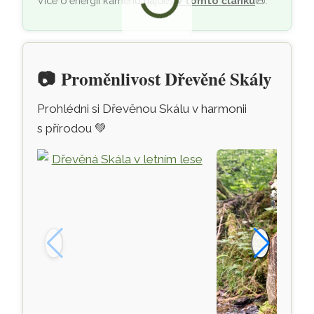
Více o energii kamenů najdeš
v tomto článku
📜
.
📷
Proměnlivost Dřevěné Skály
Prohlédni si Dřevěnou Skálu v harmonii
s přírodou
💚