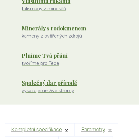
Vlastníma rukama
talismany z minerálů
Minerály s rodokmenem
kameny z ověřených zdrojů
Plníme Tvá přání
tvoříme pro Tebe
Společný dar přírodě
vysazujeme živé stromy
Kompletní specifikace
Parametry