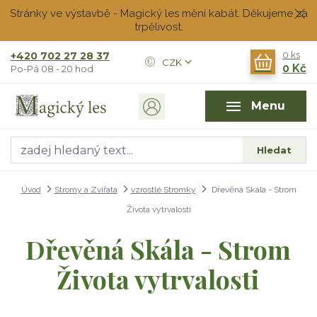
Stránky ve výstavbě - Magický les mění kabát. Děkujeme za
trpělivost.
+420 702 27 28 37
0
ks
CZK
0 Kč
Po-Pá 08 - 20 hod
Menu
Hledat
Úvod
Stromy a Zvířata
vzrostlé Stromky
Dřevěná Skála - Strom
Života vytrvalosti
Dřevěná Skála - Strom
Života vytrvalosti