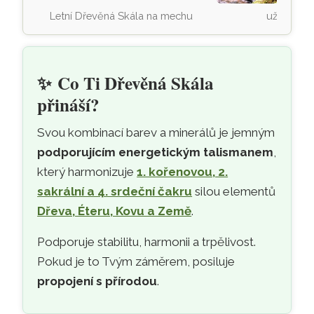
Letní Dřevěná Skála na mechu
užívá osv
✨
Co Ti Dřevěná Skála
přináší?
Svou kombinací barev a minerálů je jemným
podporujícím energetickým talismanem
,
který harmonizuje
1. kořenovou, 2.
sakrální a 4. srdeční čakru
silou elementů
Dřeva, Éteru, Kovu a Země
.
Podporuje stabilitu, harmonii a trpělivost.
Pokud je to Tvým záměrem, posiluje
propojení s přírodou
.