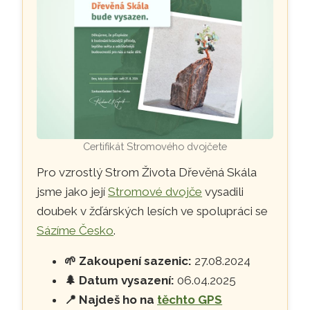
Certifikát Stromového dvojčete
Pro vzrostlý Strom Života Dřevěná Skála
jsme jako její
Stromové dvojče
vysadili
doubek v žďárských lesích ve spolupráci se
Sázíme Česko
.
🌱
Zakoupení sazenic:
27.08.2024
🌲
Datum vysazení:
06.04.2025
📍
Najdeš ho na
těchto GPS