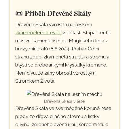
📜
Příběh Dřevěné Skály
Dřevěná Skála vyrostla na českém
zkamenělém dřevěo
z oblasti Stupá. Tento
masivní kámen přišel do Magického lesa z
burzy minerálů (8.6.2024, Praha). Čelní
stranu zdobí zkamenělá struktura stromu a
blyští se drobounkými krystalky křemene.
Není divu, že záhy obrostl vzrostlým
Stromkem Života.
Dřevěná Skála v lese
Dřevěná Skála ve své měděné koruně nese
plody ze dřeva dračího stromu s lístky
olivínu, zeleného aventurínu, serpentinitu a