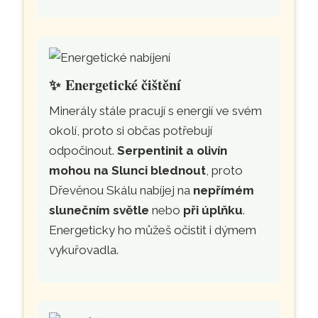
✨
Energetické čištění
Minerály stále pracují s energií ve svém
okolí, proto si občas potřebují
odpočinout.
Serpentinit a olivín
mohou na Slunci blednout
, proto
Dřevěnou Skálu nabíjej na
nepřímém
slunečním světle
nebo
při úplňku
.
Energeticky ho můžeš očistit i dýmem
vykuřovadla.