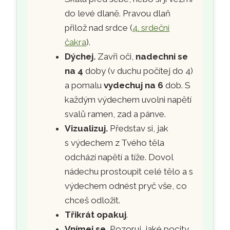
do levé dlaně. Pravou dlaň
přilož nad srdce (
4. srdeční
čakra
).
Dýchej.
Zavři oči,
nadechni se
na 4
doby (v duchu počítej do 4)
a pomalu
vydechuj na 6
dob. S
každým výdechem uvolni napětí
svalů ramen, zad a pánve.
Vizualizuj.
Představ si, jak
s výdechem z Tvého těla
odchází napětí a tíže. Dovol
nádechu prostoupit celé tělo a s
výdechem odnést pryč vše, co
chceš odložit.
Třikrát opakuj
.
Vnímej se.
Pozoruj, jaké pocity