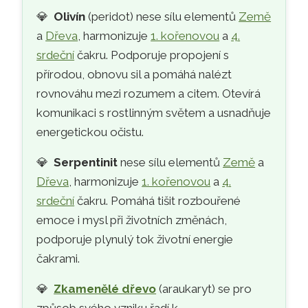
💎
Olivín
(peridot) nese sílu elementů
Země
a
Dřeva
, harmonizuje
1. kořenovou
a
4.
srdeční
čakru. Podporuje propojení s
přírodou, obnovu sil a pomáhá nalézt
rovnováhu mezi rozumem a citem. Otevírá
komunikaci s rostlinným světem a usnadňuje
energetickou očistu.
💎
Serpentinit
nese sílu elementů
Země
a
Dřeva
, harmonizuje
1. kořenovou
a
4.
srdeční
čakru. Pomáhá tišit rozbouřené
emoce i mysl při životních změnách,
podporuje plynulý tok životní energie
čakrami.
💎
Zkamenělé dřevo
(araukaryt) se pro