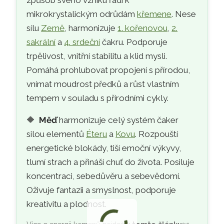
způsob svého vzniku řadí k
mikrokrystalickým odrůdám
křemene
. Nese
sílu
Země
, harmonizuje
1. kořenovou
,
2.
sakrální
a
4. srdeční
čakru. Podporuje
trpělivost, vnitřní stabilitu a klid mysli.
Pomáhá prohlubovat propojení s přírodou,
vnímat moudrost předků a růst vlastním
tempem v souladu s přírodními cykly.
🔶
Měď
harmonizuje celý systém čaker
silou elementů
Éteru
a
Kovu
. Rozpouští
energetické blokády, tiší emoční výkyvy,
tlumí strach a přináší chuť do života. Posiluje
koncentraci, sebedůvěru a sebevědomí.
Oživuje fantazii a smyslnost, podporuje
kreativitu a plodnost.