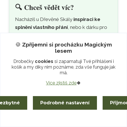
🔍
Chceš vědět víc?
Nacházíš u Dřevěné Skály
inspiraci ke
splnění vlastního přání
, nebo k dárku pro
své blízké?
🍪
Zpříjemni si procházku
Magickým
Chybí Ti tu jakákoliv
informace
, či je třeba
lesem
něco opravit?
Drobečky
cookies
si zapamatují Tvé přihlášení i
košík a my díky nim poznáme, zda vše funguje jak
Každou otázku i postřeh vítáme!
má.
Kdykoliv
napiš či zavolej
, nebo si s námi
Více zjistíš zde
🍀
popovídej přes
WhatsApp
či
Messenger
.
😊
nezbytné
Podrobné nastavení
Přijmo
P.S. Když na webu objevíš chybku a dáš nám
vědět, s vděčností Ti pošleme slevu pro radost.
Děkujeme, že s námi pečuješ o Magický les
🍀
.