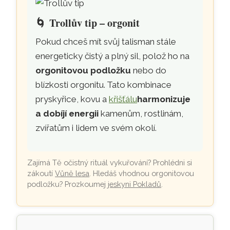
🌀
Trollův tip – orgonit
Pokud chceš mít svůj talisman stále
energeticky čistý a plný sil, polož ho na
orgonitovou podložku
nebo do
blízkosti orgonitu. Tato kombinace
pryskyřice, kovu a
křišťálu
harmonizuje
a dobíjí energii
kamenům, rostlinám,
zvířatům i lidem ve svém okolí.
Zajímá Tě očistný rituál vykuřování? Prohlédni si
zákoutí
Vůně lesa
. Hledáš vhodnou orgonitovou
podložku? Prozkoumej
jeskyni Pokladů
.