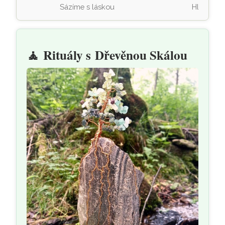
Sázíme s láskou
Hloubení 
🧘
Rituály s Dřevěnou Skálou