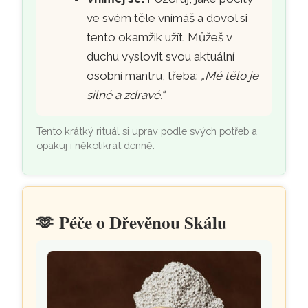
ve svém těle vnímáš a dovol si
tento okamžik užít. Můžeš v
duchu vyslovit svou aktuální
osobní mantru, třeba:
„Mé tělo je
silné a zdravé.“
Tento krátký rituál si uprav podle svých potřeb a
opakuj i několikrát denně.
🫶
Péče o Dřevěnou Skálu