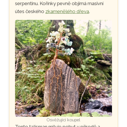
serpentinu. Kořínky pevně objímá masivní
útes českého
zkamenělého dřeva
.
Osvěžující koupel
Tento talisman miluje pobyt v přírodě a