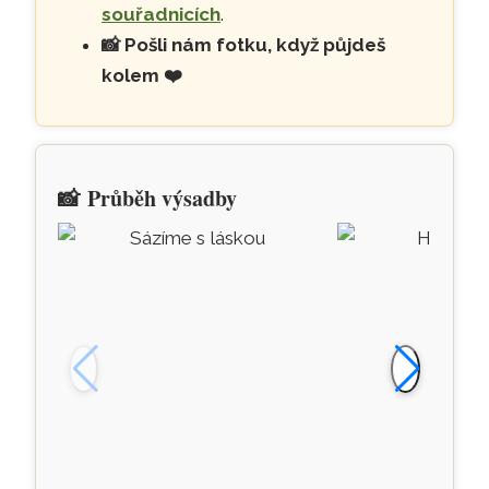
souřadnicích
.
📸
Pošli nám fotku, když půjdeš
kolem
❤️
📸
Průběh výsadby