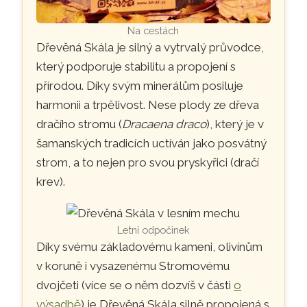
Na cestách
Dřevěná Skála je silný a vytrvalý průvodce,
který podporuje stabilitu a propojení s
přírodou. Díky svým minerálům posiluje
harmonii a trpělivost. Nese plody ze dřeva
dračího stromu (
Dracaena draco
), který je v
šamanských tradicích uctíván jako posvátný
strom, a to nejen pro svou pryskyřici (dračí
krev).
Letní odpočinek
Díky svému základovému kameni, olivínům
v koruně i vysazenému Stromovému
dvojčeti (více se o něm dozvíš v části
o
výsadbě
) je Dřevěná Skála silně propojená s