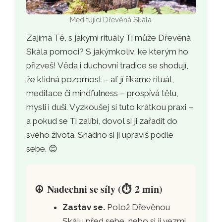
Meditující Dřevěná Skála
Zajímá Tě, s jakými rituály Ti může Dřevěná
Skála pomoci? S jakýmkoliv, ke kterým ho
přizveš! Věda i duchovní tradice se shodují,
že klidná pozornost – ať jí říkáme rituál,
meditace či mindfulness – prospívá tělu,
mysli i duši. Vyzkoušej si tuto krátkou praxi –
a pokud se Ti zalíbí, dovol si ji zařadit do
svého života. Snadno si ji upravíš podle
sebe. 😊
☮️
Nadechni se síly (
⏱️
2 min)
Zastav se.
Polož Dřevěnou
Skálu před sebe, nebo si ji vezmi