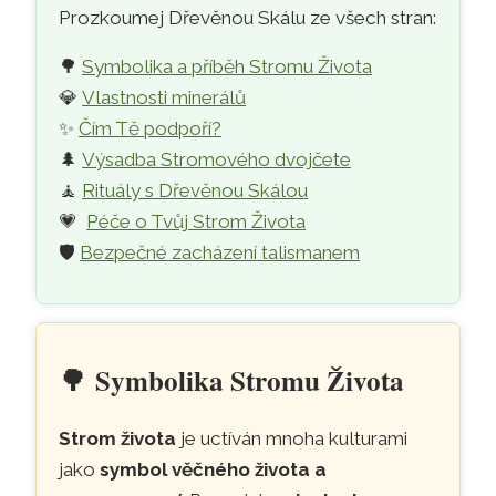
Prozkoumej Dřevěnou Skálu ze všech stran:
🌳
Symbolika a příběh Stromu Života
💎
Vlastnosti minerálů
✨
Čím Tě podpoří?
🌲
Výsadba Stromového dvojčete
🧘
Rituály s Dřevěnou Skálou
💗
Péče o Tvůj Strom Života
🛡️
Bezpečné zacházení talismanem
🌳
Symbolika Stromu Života
Strom života
je uctíván mnoha kulturami
jako
symbol věčného života a