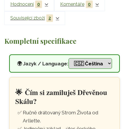
Hodnocení
0
Komentáře
0
Související zboží
2
Kompletní specifikace
🌍
Jazyk / Language:
Strom Života se zelenými mine
Přeskočit na hlavní obsah
🌟
Čím si zamiluješ Dřevěnou
Skálu?
Ručně drátovaný Strom Života od
Arllette.
Jedinečný základ – útes českého