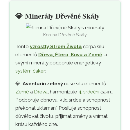
💎
Minerály Dřevěné Skály
Koruna Dřevěné Skály
Tento
vzrostlý Strom Života
čerpá sílu
elementů
Dřeva, Éteru, Kovu a Země
, a
svými minerály podporuje energetický
systém čaker
:
💎
Aventurín zelený
nese sílu elementů
Země
a
Dřeva
, harmonizuje
4. srdeční
čakru.
Podporuje obnovu, klid srdce a schopnost
překonat zklamání. Posiluje schopnost
důvěřovat životu, přijímat změny a vnímat
krásu každého dne.