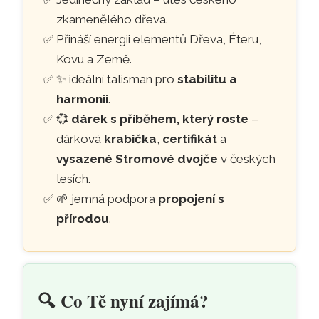
zkamenělého dřeva.
Přináší energii elementů Dřeva, Éteru,
Kovu a Země.
✨ ideální talisman pro
stabilitu a
harmonii
.
💞
dárek s příběhem, který roste
–
dárková
krabička
,
certifikát
a
vysazené Stromové dvojče
v českých
lesích.
🌱 jemná podpora
propojení s
přírodou
.
🔍️
Co Tě nyní zajímá?