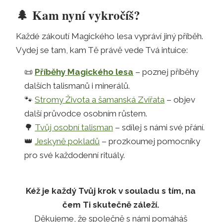
🌲
Kam nyní vykročíš?
Každé zákoutí Magického lesa vypráví jiný příběh.
Vydej se tam, kam Tě právě vede Tvá intuice:
📜
Příběhy Magického lesa
– poznej příběhy
dalších talismanů i minerálů.
🐾
Stromy Života a šamanská Zvířata
– objev
další průvodce osobním růstem.
🌳
Tvůj osobní talisman
– sdílej s námi své přání.
👑
Jeskyně pokladů
– prozkoumej pomocníky
pro své každodenní rituály.
Kéž je každý Tvůj krok v souladu s tím, na
čem Ti skutečně záleží.
Děkujeme, že společně s námi pomáháš