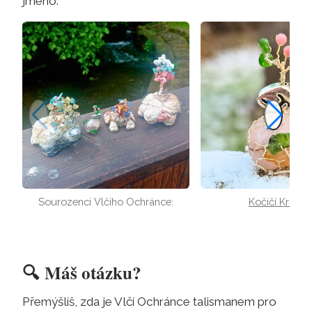
jméno:
Sourozenci Vlčího Ochránce:
Kočičí Králov
🔍
Máš otázku?
Přemýšlíš, zda je Vlčí Ochránce talismanem pro