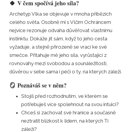
🍀
V čem spočívá jeho síla?
Archetyp Vlka se objevuje v mnoha příbězích
celého světa. Osobně mi s Vlčím Ochráncem
nejvíce rezonuje odvaha důvěřovat vlastnímu
instinktu. Dokáže jít sám, když to jeho cesta
vyžaduje, a stejně přirozeně se vrací ke své
smečce. Přitahuje mě jeho síla, vyrůstající z
rovnováhy mezi svobodou a sounáležitostí,
důvěrou v sebe sama i péčí o ty, na kterých záleží.
🪞
Poznáváš se v něm?
Stojíš před rozhodnutím, ve kterém se
potřebuješ více spolehnout na svou intuici?
Chceš si zachovat své hranice a současně
neztratit blízkost k lidem, na kterých Ti
záleží?