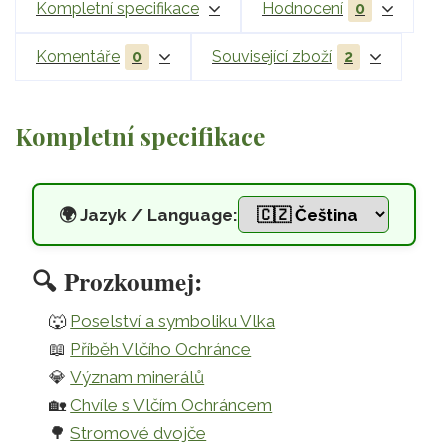
Kompletní specifikace
Hodnocení
0
Komentáře
0
Související zboží
2
Kompletní specifikace
🌍
Jazyk / Language:
Vlčí Ochránce – talisman odvahy
🔍
Prozkoumej:
Přeskočit na hlavní obsah
🐺
Poselství a symboliku Vlka
📖
Příběh Vlčího Ochránce
💎
Význam minerálů
🏡
Chvíle s Vlčím Ochráncem
🌳
Stromové dvojče