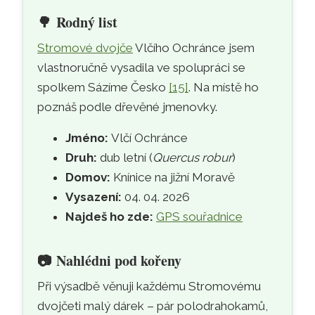
🌳
Rodný list
Stromové dvojče
Vlčího Ochránce jsem
vlastnoručně vysadila ve spolupráci se
spolkem Sázíme Česko
[15]
. Na místě ho
poznáš podle dřevěné jmenovky.
Jméno:
Vlčí Ochránce
Druh:
dub letní (
Quercus robur
)
Domov:
Knínice na jižní Moravě
Vysazení:
04. 04. 2026
Najdeš ho zde:
GPS souřadnice
📷
Nahlédni pod kořeny
Při výsadbě věnuji každému Stromovému
dvojčeti malý dárek – pár polodrahokamů,