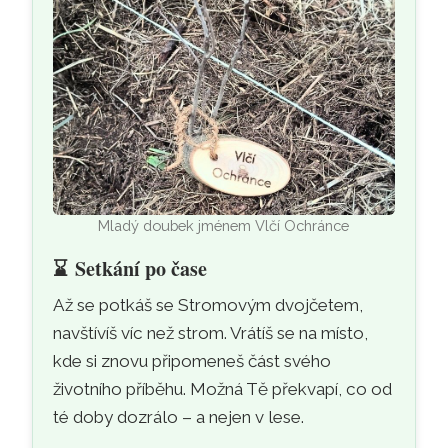
Mladý doubek jménem Vlčí Ochránce
⌛
Setkání po čase
Až se potkáš se Stromovým dvojčetem,
navštívíš víc než strom. Vrátíš se na místo,
kde si znovu připomeneš část svého
životního příběhu. Možná Tě překvapí, co od
té doby dozrálo – a nejen v lese.