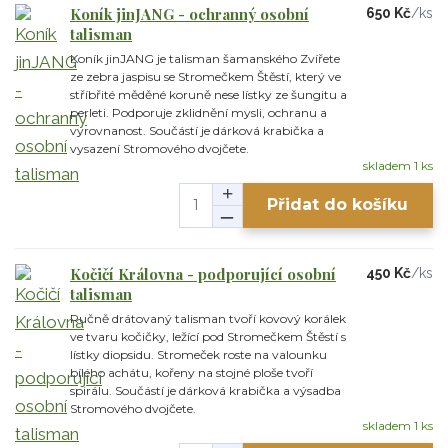
Koník jinJANG - ochranný osobní
650 Kč
/
ks
talisman
Koník jinJANG je talisman šamanského Zvířete
ze zebra jaspisu se Stromečkem Štěstí, který ve
stříbřité měděné koruně nese lístky ze šungitu a
perleti. Podporuje zklidnění mysli, ochranu a
vyrovnanost. Součástí je dárková krabička a
vysazení Stromového dvojčete.
skladem 1 ks
Přidat do košíku
Kočičí Královna - podporující osobní
450 Kč
/
ks
talisman
Ručně drátovaný talisman tvoří kovový korálek
ve tvaru kočičky, ležící pod Stromečkem Štěstí s
lístky diopsidu. Stromeček roste na valounku
bílého achátu, kořeny na stojné ploše tvoří
spirálu. Součástí je dárková krabička a výsadba
Stromového dvojčete.
skladem 1 ks