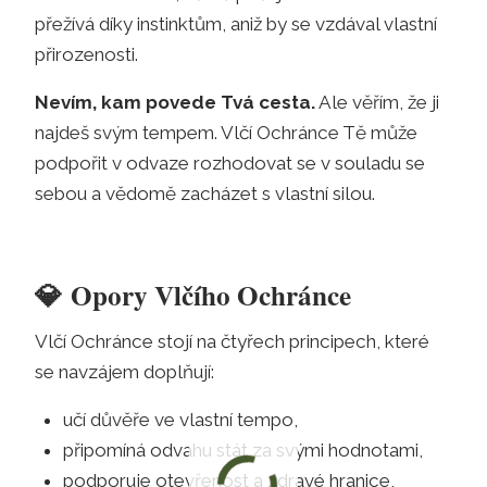
přežívá díky instinktům, aniž by se vzdával vlastní
přirozenosti.
Nevím, kam povede Tvá cesta.
Ale věřím, že ji
najdeš svým tempem. Vlčí Ochránce Tě může
podpořit v odvaze rozhodovat se v souladu se
sebou a vědomě zacházet s vlastní silou.
💎
Opory Vlčího Ochránce
Vlčí Ochránce stojí na čtyřech principech, které
se navzájem doplňují:
učí důvěře ve vlastní tempo,
připomíná odvahu stát za svými hodnotami,
podporuje otevřenost a zdravé hranice,