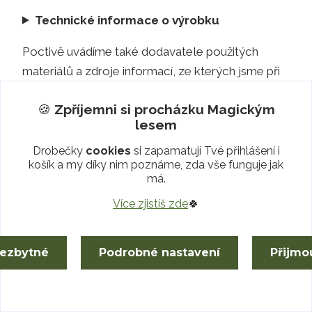
Technické informace o výrobku
Poctivě uvádíme také dodavatele použitých
materiálů a zdroje informací, ze kterých jsme při
tvorbě této stránky čerpali. Rozklikni seznam
🍪
Zpříjemni si procházku
Magickým
zdrojů:
lesem
Dodavatelé a zdroje informací
Drobečky
cookies
si zapamatují Tvé přihlášení i
košík a my díky nim poznáme, zda vše funguje jak
📅
Stránka vytvořena:
13.06.2025
má.
🔄
Poslední aktualizace:
18.07.2026
Více zjistíš zde
🍀
nezbytné
Podrobné nastavení
Přijmo