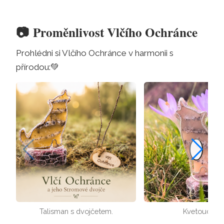
📷
Proměnlivost Vlčího Ochránce
Prohlédni si Vlčího Ochránce v harmonii s
přírodou:
💚
Talisman s dvojčetem.
Kvetoucí Vl