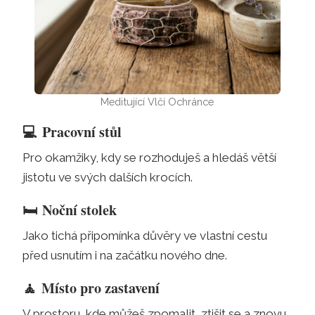
Meditující Vlčí Ochránce
💻
Pracovní stůl
Pro okamžiky, kdy se rozhoduješ a hledáš větší
jistotu ve svých dalších krocích.
🛏️
Noční stolek
Jako tichá připomínka důvěry ve vlastní cestu
před usnutím i na začátku nového dne.
🧘
Místo pro zastavení
V prostoru, kde můžeš zpomalit, ztišit se a znovu