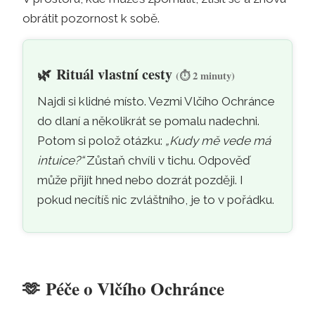
obrátit pozornost k sobě.
🌿
Rituál vlastní cesty
(⏱ 2 minuty)
Najdi si klidné místo. Vezmi Vlčího Ochránce
do dlaní a několikrát se pomalu nadechni.
Potom si polož otázku:
„Kudy mě vede má
intuice?“
Zůstaň chvíli v tichu. Odpověď
může přijít hned nebo dozrát později. I
pokud necítíš nic zvláštního, je to v pořádku.
🫶
Péče o Vlčího Ochránce