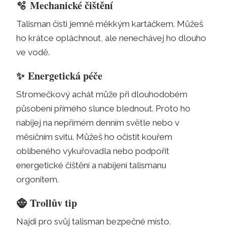
🫧
Mechanické čištění
Talisman čisti jemně měkkým kartáčkem. Můžeš
ho krátce opláchnout, ale nenechávej ho dlouho
ve vodě.
✨
Energetická péče
Stromečkový achát může při dlouhodobém
působení přímého slunce blednout. Proto ho
nabíjej na nepřímém denním světle nebo v
měsíčním svitu. Můžeš ho očistit kouřem
oblíbeného vykuřovadla nebo podpořit
energetické čištění a nabíjení talismanu
orgonitem.
🧌
Trollův tip
Najdi pro svůj talisman bezpečné místo.