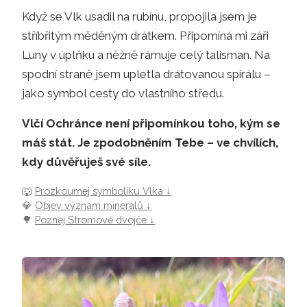
Když se Vlk usadil na rubínu, propojila jsem je
stříbřitým měděným drátkem. Připomíná mi záři
Luny v úplňku a něžně rámuje celý talisman. Na
spodní straně jsem upletla drátovanou spirálu –
jako symbol cesty do vlastního středu.
Vlčí Ochránce není připomínkou toho, kým se
máš stát. Je zpodobněním Tebe – ve chvílích,
kdy důvěřuješ své síle.
🐺
Prozkoumej symboliku Vlka ↓
💎
Objev význam minerálů ↓
🌳
Poznej Stromové dvojče ↓