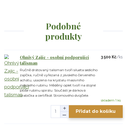
Podobné
produkty
Ohnivý Zajíc - osobní podporující
3 500 Kč
/
ks
talisman
Ručně drátovaný talisman tvoří silueta sedícího
zajíčka, ručně vyřezaná z jávského červeného
achátu, usazená na krystalu masivního
indického rubínu. Měděný oplet tvoří na stojné
ploše rubínu spirálu. Součástí je dárková
krabička a certifikát Stromového dvojčete.
skladem 1 ks
Přidat do košíku