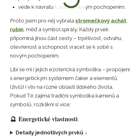
vede k návratu k sobě s novým pochopením.
Proto jsem pro něj vybrala
stromečkový achát
,
rubín
, měď a symbol spirály. Každý prvek
připomíná jinou část cesty – trpělivost, odvahu,
otevřenost a schopnost vracet se k sobě s
novým pochopením.
Líbí se mi i jejich ezoterická symbolika – propojení
s energetickým systémem čaker a elementů
(živlů) i vliv na různé oblasti lidského života.
Pokud Tě zajímá tradiční symbolika kamenů a
symbolů, rozklikni si více:
🔮
Energetické vlastnosti
Detaily jednotlivých prvků ↓