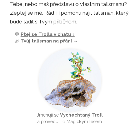
Tebe, nebo máš představu o vlastním talismanu?
Zeptej se mě. Rád Ti pomohu najít talisman, který
bude ladit s Tvým příběhem.
💬
Ptej se Trolla v chatu ↓
🌿
Tvůj talisman na přání →
Jmenuji se
Vychechtaný Troll
a provedu Tě Magickým lesem.