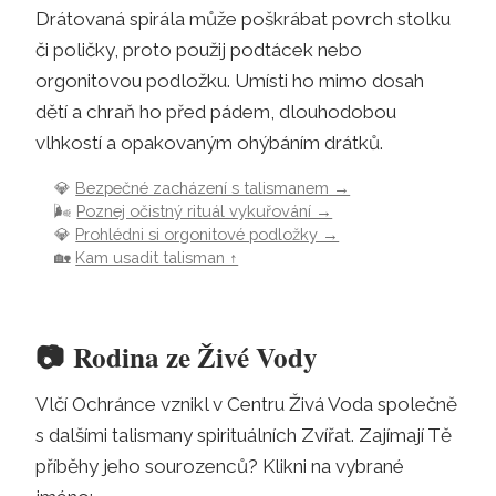
Drátovaná spirála může poškrábat povrch stolku
či poličky, proto použij podtácek nebo
orgonitovou podložku. Umísti ho mimo dosah
dětí a chraň ho před pádem, dlouhodobou
vlhkostí a opakovaným ohýbáním drátků.
💎
Bezpečné zacházení s talismanem →
🌬️
Poznej očistný rituál vykuřování →
💎
Prohlédni si orgonitové podložky →
🏡
Kam usadit talisman ↑
📷
Rodina ze Živé Vody
Vlčí Ochránce vznikl v Centru Živá Voda společně
s dalšími talismany spirituálních Zvířat. Zajímají Tě
příběhy jeho sourozenců? Klikni na vybrané