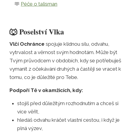
🫶
Péče o talisman
🐺
Poselství Vlka
Vlčí Ochránce
spojuje klidnou sílu, odvahu,
vytrvalost a věrnost svým hodnotám. Může být
Tvým průvodcem v obdobích, kdy se potřebuješ
vymanit z očekávání druhých a častěji se vracet k
tomu, co je důležité pro Tebe.
Podpoří Tě v okamžicích, kdy:
stojíš před důležitým rozhodnutím a chceš si
více věřit,
hledáš odvahu kráčet vlastní cestou, i když je
plná výzev,