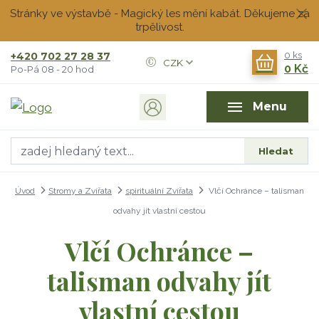
Stránky ve výstavbě - Magický les mění kabát. Děkujeme za
trpělivost.
+420 702 27 28 37
0
ks
CZK
0 Kč
Po-Pá 08 - 20 hod
Menu
Hledat
Úvod
Stromy a Zvířata
spirituální Zvířata
Vlčí Ochránce – talisman
odvahy jít vlastní cestou
Vlčí Ochránce –
talisman odvahy jít
vlastní cestou