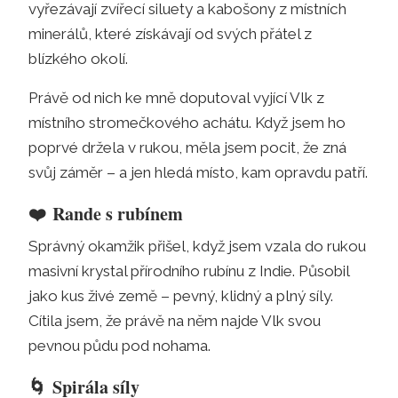
vyřezávají zvířecí siluety a kabošony z místních
minerálů, které získávají od svých přátel z
blízkého okolí.
Právě od nich ke mně doputoval vyjící Vlk z
místního stromečkového achátu. Když jsem ho
poprvé držela v rukou, měla jsem pocit, že zná
svůj záměr – a jen hledá místo, kam opravdu patří.
❤️
Rande s rubínem
Správný okamžik přišel, když jsem vzala do rukou
masivní krystal přírodního rubínu z Indie. Působil
jako kus živé země – pevný, klidný a plný síly.
Cítila jsem, že právě na něm najde Vlk svou
pevnou půdu pod nohama.
🌀
Spirála síly