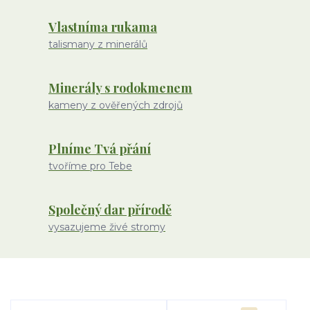
Vlastníma rukama
talismany z minerálů
Minerály s rodokmenem
kameny z ověřených zdrojů
Plníme Tvá přání
tvoříme pro Tebe
Společný dar přírodě
vysazujeme živé stromy