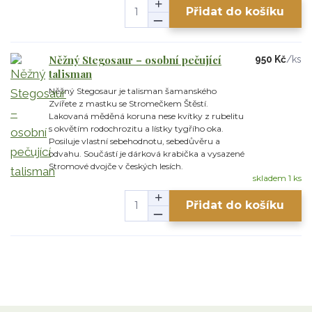
Přidat do košíku
Něžný Stegosaur – osobní pečující
950 Kč
/
ks
talisman
Něžný Stegosaur je talisman šamanského
Zvířete z mastku se Stromečkem Štěstí.
Lakovaná měděná koruna nese kvítky z rubelitu
s okvětím rodochrozitu a lístky tygřího oka.
Posiluje vlastní sebehodnotu, sebedůvěru a
odvahu. Součástí je dárková krabička a vysazené
Stromové dvojče v českých lesích.
skladem 1 ks
Přidat do košíku