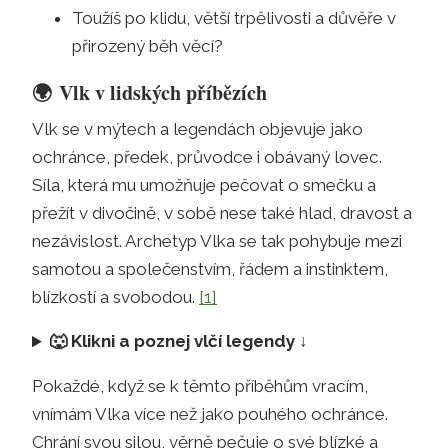
Toužíš po klidu, větší trpělivosti a důvěře v
přirozený běh věcí?
🌍
Vlk v lidských příbězích
Vlk se v mýtech a legendách objevuje jako
ochránce, předek, průvodce i obávaný lovec.
Síla, která mu umožňuje pečovat o smečku a
přežít v divočině, v sobě nese také hlad, dravost a
nezávislost. Archetyp Vlka se tak pohybuje mezi
samotou a společenstvím, řádem a instinktem,
blízkostí a svobodou.
[1]
🐺
Klikni a poznej vlčí legendy ↓
Pokaždé, když se k těmto příběhům vracím,
vnímám Vlka více než jako pouhého ochránce.
Chrání svou silou, věrně pečuje o své blízké a