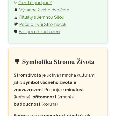
✨
Čím Tě podpoří?
🌲
Výsadba živého dvojčete
🧘
Rituály s Jemnou Silou
💗
Péče o Tvůj Stromeček
🛡️
Bezpečné zacházení
🌳
Symbolika Stromu Života
Strom života
je uctíván mnoha kulturami
jako
symbol věčného života a
znovuzrození
. Propojuje
minulost
(kořeny),
přítomnost
(kmen) a
budoucnost
(koruna).
Kořeny
čerpají
moudrost předků
, sílu