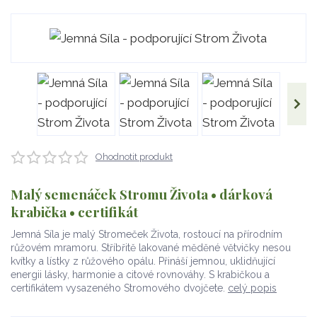
Ohodnotit produkt
Malý semenáček Stromu Života • dárková
krabička • certifikát
Jemná Síla je malý Stromeček Života, rostoucí na přírodním
růžovém mramoru. Stříbřitě lakované měděné větvičky nesou
kvítky a lístky z růžového opálu. Přináší jemnou, uklidňující
energii lásky, harmonie a citové rovnováhy. S krabičkou a
certifikátem vysazeného Stromového dvojčete.
celý popis