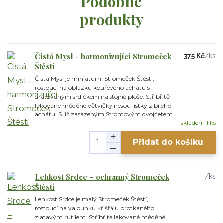
Podobné
produkty
Čistá Mysl - harmonizující Stromeček
375 Kč
/
ks
Štěstí
Čistá Mysl je miniaturní Stromeček Štěstí,
rostoucí na oblázku kouřového achátu s
drátovaným srdíčkem na stojné ploše. Stříbřitě
lakované měděné větvičky nesou lístky z bílého
achátu. S již zasazeným Stromovým dvojčetem.
skladem 1 ks
Přidat do košíku
Lehkost Srdce – ochranný Stromeček
/
ks
Štěstí
Lehkost Srdce je malý Stromeček Štěstí,
rostoucí na valounku křišťálu protkaného
zlatavým rutilem. Stříbřitě lakované měděné