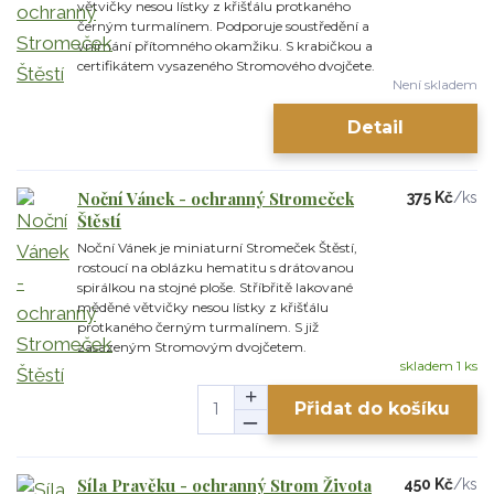
větvičky nesou lístky z křišťálu protkaného
černým turmalínem. Podporuje soustředění a
vnímání přítomného okamžiku. S krabičkou a
certifikátem vysazeného Stromového dvojčete.
Není skladem
Detail
Noční Vánek - ochranný Stromeček
375 Kč
/
ks
Štěstí
Noční Vánek je miniaturní Stromeček Štěstí,
rostoucí na oblázku hematitu s drátovanou
spirálkou na stojné ploše. Stříbřitě lakované
měděné větvičky nesou lístky z křišťálu
protkaného černým turmalínem. S již
zasazeným Stromovým dvojčetem.
skladem 1 ks
Přidat do košíku
Síla Pravěku - ochranný Strom Života
450 Kč
/
ks