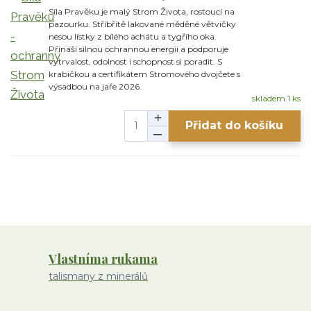
Síla Pravěku je malý Strom Života, rostoucí na
pazourku. Stříbřitě lakované měděné větvičky
nesou lístky z bílého achátu a tygřího oka.
Přináší silnou ochrannou energii a podporuje
vytrvalost, odolnost i schopnost si poradit. S
krabičkou a certifikátem Stromového dvojčete s
výsadbou na jaře 2026.
skladem 1 ks
Přidat do košíku
Vlastníma rukama
talismany z minerálů