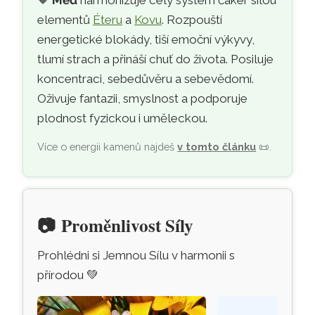
🔶
Měď
harmonizuje celý systém čaker silou
elementů
Éteru
a
Kovu
. Rozpouští
energetické blokády, tiší emoční výkyvy,
tlumí strach a přináší chuť do života. Posiluje
koncentraci, sebedůvěru a sebevědomí.
Oživuje fantazii, smyslnost a podporuje
plodnost fyzickou i uměleckou.
Více o energii kamenů najdeš
v tomto článku
📜
.
📷
Proměnlivost Síly
Prohlédni si Jemnou Sílu v harmonii s
přírodou
💚