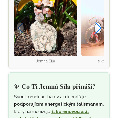
Jemná Síla
s kouzlem
✨
Co Ti Jemná Síla přináší?
Svou kombinaci barev a minerálů je
podporujícím energetickým talismanem
,
který harmonizuje
1. kořenovou a 4.