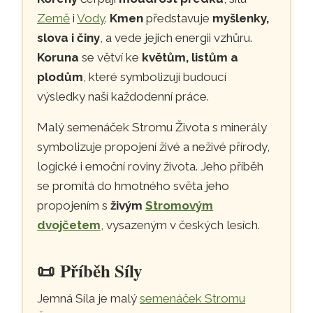
Země
i
Vody
.
Kmen
představuje
myšlenky,
slova i činy
, a vede jejich energii vzhůru.
Koruna
se větví ke
květům, listům a
plodům
, které symbolizují budoucí
výsledky naší každodenní práce.
Malý semenáček Stromu Života s minerály
symbolizuje propojení živé a neživé přírody,
logické i emoční roviny života. Jeho příběh
se promítá do hmotného světa jeho
propojením s
živým
Stromovým
dvojčetem
, vysazeným v českých lesích.
📜
Příběh Síly
Jemná Síla je malý
semenáček Stromu