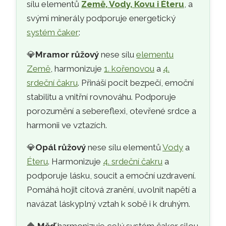
sílu elementů
Země, Vody, Kovu i Éteru
, a
svými minerály podporuje energetický
systém čaker
:
💎
Mramor růžový
nese sílu
elementu
Země
, harmonizuje
1. kořenovou
a
4.
srdeční čakru
. Přináší pocit bezpečí, emoční
stabilitu a vnitřní rovnováhu. Podporuje
porozumění a sebereflexi, otevřené srdce a
harmonii ve vztazích.
💎
Opál růžový
nese sílu elementů
Vody
a
Éteru
. Harmonizuje
4. srdeční čakru
a
podporuje lásku, soucit a emoční uzdravení.
Pomáhá hojit citová zranění, uvolnit napětí a
navázat láskyplný vztah k sobě i k druhým.