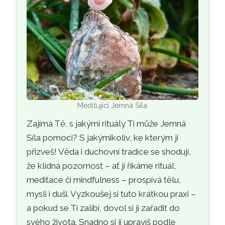
Meditující Jemná Síla
Zajímá Tě, s jakými rituály Ti může Jemná
Síla pomoci? S jakýmikoliv, ke kterým ji
přizveš! Věda i duchovní tradice se shodují,
že klidná pozornost – ať jí říkáme rituál,
meditace či mindfulness – prospívá tělu,
mysli i duši. Vyzkoušej si tuto krátkou praxi –
a pokud se Ti zalíbí, dovol si ji zařadit do
svého života. Snadno si ji upravíš podle