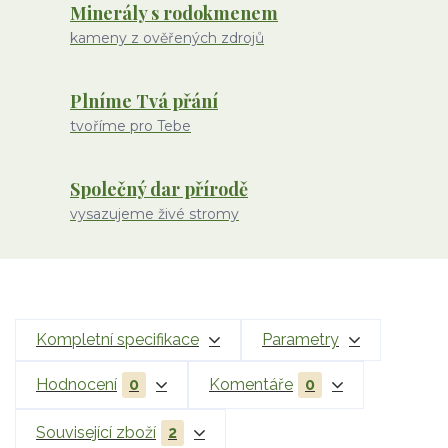
Minerály s rodokmenem
kameny z ověřených zdrojů
Plníme Tvá přání
tvoříme pro Tebe
Společný dar přírodě
vysazujeme živé stromy
Kompletní specifikace
Parametry
Hodnocení
0
Komentáře
0
Související zboží
2