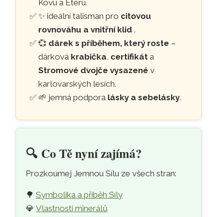
Kovu a Éteru.
✨ ideální talisman pro
citovou
rovnováhu a vnitřní klid
.
💞
dárek s příběhem, který roste
–
dárková
krabička
,
certifikát
a
Stromové dvojče vysazené
v
karlovarských lesích.
🌱 jemná podpora
lásky a sebelásky
.
🔍️
Co Tě nyní zajímá?
Prozkoumej Jemnou Sílu ze všech stran:
🌳
Symbolika a příběh Síly
💎
Vlastnosti minerálů