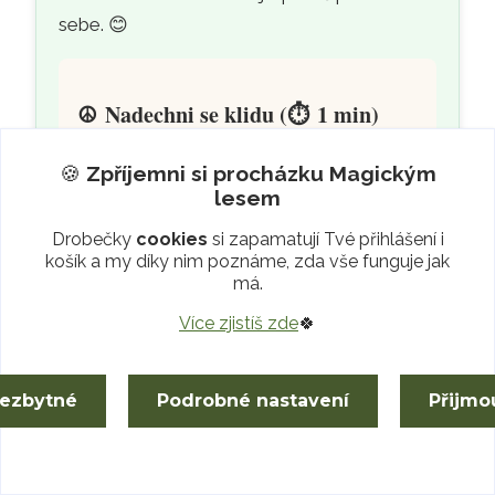
sebe. 😊
☮️
Nadechni se klidu (
⏱️
1 min)
Zastav se.
Polož Jemnou Sílu
🍪
Zpříjemni si procházku
Magickým
před sebe, nebo si ho vezmi do
lesem
dlaní. Levou dlaň přilož na
Drobečky
cookies
si zapamatují Tvé přihlášení i
oblast srdce (
4. čakra
).
košík a my díky nim poznáme, zda vše funguje jak
Dýchej.
Zavři oči,
nadechni se
má.
na 4
doby a pomalu
vydechuj
Více zjistíš zde
🍀
na 6
dob. S každým výdechem
uvolni napětí svalů krku a
nezbytné
Podrobné nastavení
Přijmo
hrudníku.
Třikrát opakuj
.
Vnímej se.
Pozoruj, jak se Tvé
tělo zklidňuje a uvolňuje. Dovol