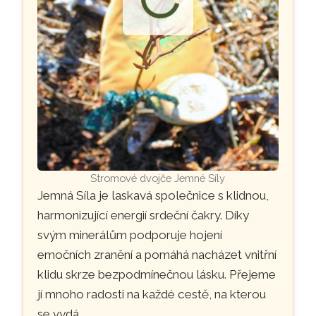
Stromové dvojče Jemné Síly
Jemná Síla je laskavá společnice s klidnou,
harmonizující energií srdeční čakry. Díky
svým minerálům podporuje hojení
emočních zranění a pomáhá nacházet vnitřní
klidu skrze bezpodmínečnou lásku. Přejeme
jí mnoho radosti na každé cestě, na kterou
se vydá…