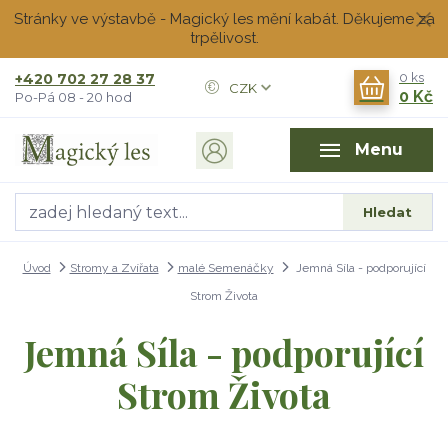
Stránky ve výstavbě - Magický les mění kabát. Děkujeme za
trpělivost.
+420 702 27 28 37
0
ks
CZK
0 Kč
Po-Pá 08 - 20 hod
Menu
Hledat
Úvod
Stromy a Zvířata
malé Semenáčky
Jemná Síla - podporující
Strom Života
Jemná Síla - podporující
Strom Života