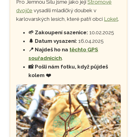
Pro Jemnou Sílu jsme jako její
Stromové
dvojče
vysadili mladičký doubek v
karlovarských lesích, které patří obci
Loket
.
🌱
Zakoupení sazenice:
10.02.2025
🌲
Datum vysazení:
16.04.2025
📍
Najdeš ho na
těchto GPS
souřadnicích
.
📸
Pošli nám fotku, když půjdeš
kolem ❤️