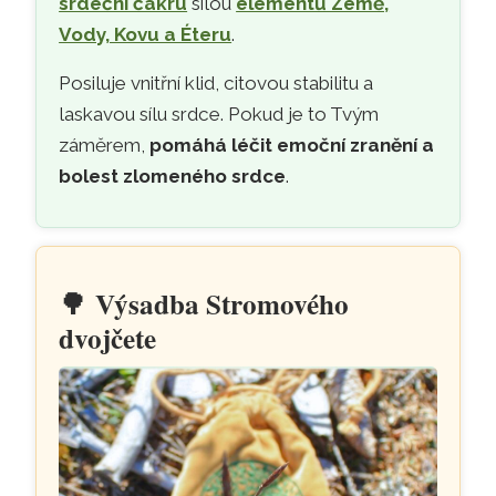
srdeční čakru
silou
elementů Země,
Vody, Kovu a Éteru
.
Posiluje vnitřní klid, citovou stabilitu a
laskavou sílu srdce. Pokud je to Tvým
záměrem,
pomáhá léčit emoční zranění a
bolest zlomeného srdce
.
🌳
Výsadba Stromového
dvojčete