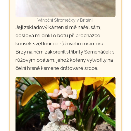
Vánoční Stromečky v Británii
Její základový kámen si mě našel sám,
doslova mi cinkl o botu při procházce –
kousek světlounce růžového mramoru.
Brzy na něm zakořenil stříbřitý Semenáček s
růžovým opálem, jehož kořeny vytvořily na
čelní hraně kamene drátované srdce.