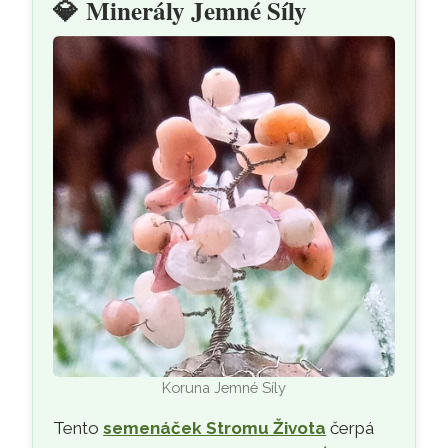
💎
Minerály Jemné Síly
Koruna Jemné Síly
Tento
semenáček Stromu Života
čerpá