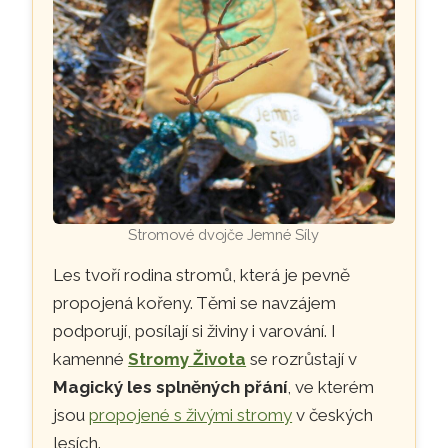
Stromové dvojče Jemné Síly
Les tvoří rodina stromů, která je pevně
propojená kořeny. Těmi se navzájem
podporují, posílají si živiny i varování. I
kamenné
Stromy Života
se rozrůstají v
Magický les splněných přání
, ve kterém
jsou
propojené s živými stromy
v českých
lesích.