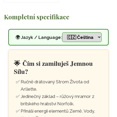
Kompletní specifikace
🌍
Jazyk / Language:
Strom Života s růžovým opále
Přeskočit na hlavní obsah
🌟
Čím si zamiluješ Jemnou
Sílu?
Ručně drátovaný Strom Života od
Arllette.
Jedinečný základ – růžový mramor z
britského hrabství Norfolk.
Přináší energii elementů Země, Vody,