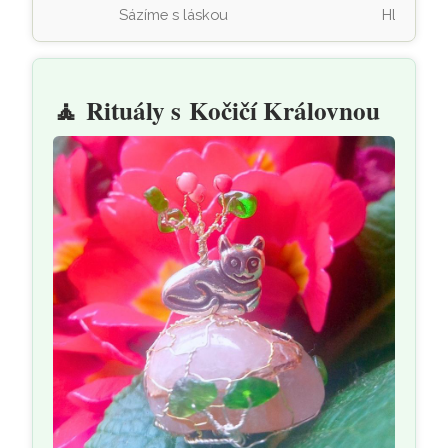
Sázíme s láskou
Hloubení 
🧘
Rituály s Kočičí Královnou