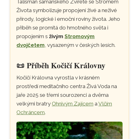
Talisman šamanského Zvířete se Stromem
Života symbolizuje propojení živé a neživé
přírody, logické i emoční roviny života. Jeho
příběh se promítá do hmotného světa i
propojením s
živým
Stromovým
dvojčetem
, vysazeným v českých lesích.
📜
Příběh Kočičí Královny
Kočičí Královna vyrostla v krásném
prostředí meditačního centra Živá Voda na
jaře 2025 se třemi sourozenci a dvěma
velkými bratry
Ohnivým Zajícem
a
Vlčím
Ochráncem
.