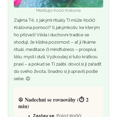
Meditující Kočičí Královna
Zajímá Tě, s jakými rituály Ti může Kočičí
Královna pomoci? S jakýmkoliv, ke kterým
ho přizveš! Věda i duchovní tradice se
shodují, že klidná pozornost – ať jí říkáme
rituál, meditace či mindfulness – prospívá
tělu, mysli i duši. Vyzkoušej si tuto krátkou
praxi – a pokud se Ti zalíbí, dovol si ji zařadit
do svého života. Snadno si ji upravíš podle
sebe. 😊
☮️
Nadechni se rovnováhy (
⏱️
2
min)
Zastav se.
Polož Kočičí