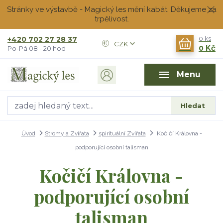
Stránky ve výstavbě - Magický les mění kabát. Děkujeme za
trpělivost.
+420 702 27 28 37
0
ks
CZK
0 Kč
Po-Pá 08 - 20 hod
Menu
Hledat
Úvod
Stromy a Zvířata
spirituální Zvířata
Kočičí Královna -
podporující osobní talisman
Kočičí Královna -
podporující osobní
talisman