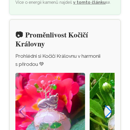
Více o energii kamenů najdeš
v tomto článku
📜
.
📷
Proměnlivost Kočičí
Královny
Prohlédni si Kočičí Královnu v harmonii
s přírodou
💚