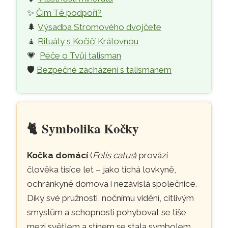
✨
Čím Tě podpoří?
🌲
Výsadba Stromového dvojčete
🧘
Rituály s Kočičí Královnou
💗
Péče o Tvůj talisman
🛡️
Bezpečné zacházení s talismanem
🐈
Symbolika Kočky
Kočka domácí
(
Felis catus
) provází
člověka tisíce let – jako tichá lovkyně,
ochránkyně domova i nezávislá společnice.
Díky své pružnosti, nočnímu vidění, citlivým
smyslům a schopnosti pohybovat se tiše
mezi světlem a stínem se stala symbolem