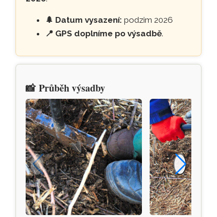
🌲
Datum vysazení:
podzim 2026
📍
GPS doplníme po výsadbě
.
📸
Průběh výsadby