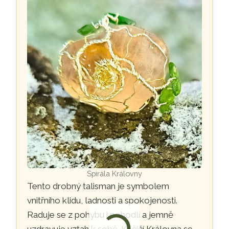
Spirála Královny
Tento drobný talisman je symbolem
vnitřního klidu, ladnosti a spokojenosti.
Raduje se z pohybu i pohodlí a jemně
uzdravuje vztah k sobě. Kočičí Královna se