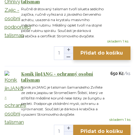
talisman
Ručně drátovaný talisman tvoří silueta sedícího
zajíčka, ručně vyřezaná z jávského červeného
achátu, usazená na krystalu masivního
indického rubínu. Měděný oplet tvoří na stojné
ploše rubínu spirálu. Součástí je dárková
krabička a certifikát Stromového dvojčete.
skladem 1 ks
Přidat do košíku
Koník jinJANG - ochranný osobní
650 Kč
/
ks
talisman
Koník jinJANG je talisman šamanského Zvířete
ze zebra jaspisu se Stromečkem Štěstí, který ve
stříbřité měděné koruně nese lístky ze šungitu a
perleti. Podporuje zklidnění mysli, ochranu a
vyrovnanost. Součástí je dárková krabička a
vysazení Stromového dvojčete.
skladem 1 ks
Přidat do košíku