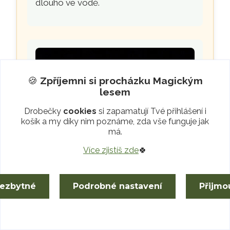
dlouho ve vodě.
🍪
Zpříjemni si procházku
Magickým
lesem
Drobečky
cookies
si zapamatují Tvé přihlášení i
košík a my díky nim poznáme, zda vše funguje jak
má.
Více zjistíš zde
🍀
nezbytné
Podrobné nastavení
Přijmo
✨
Energetické čištění