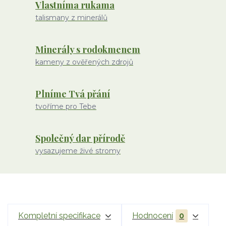
Vlastníma rukama
talismany z minerálů
Minerály s rodokmenem
kameny z ověřených zdrojů
Plníme Tvá přání
tvoříme pro Tebe
Společný dar přírodě
vysazujeme živé stromy
Kompletní specifikace
Hodnocení
0