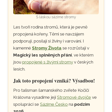
S láskou sázíme stromy
Les tvoří rodina stromů, která je pevně
propojená kořeny. Těmi se navzájem
podporují, posílají si živiny i varování. I
kamenné
Stromy Života
se rozrůstají v
Magický les splněných přání
, ve kterém
jsou
propojené s živými stromy
v českých
lesích.
Jak toto propojení vzniká? Výsadbou!
Pro talisman šamanského zvířete Kočičí
Královna vysadíme její
Stromové dvojče
ve
spolupráci se
Sázíme Česko
na
podzim
2026
.