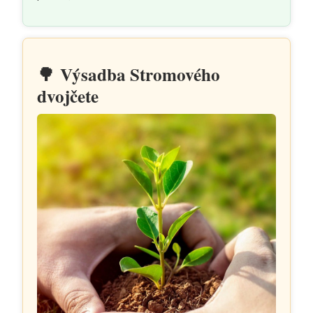
🌳
Výsadba Stromového
dvojčete