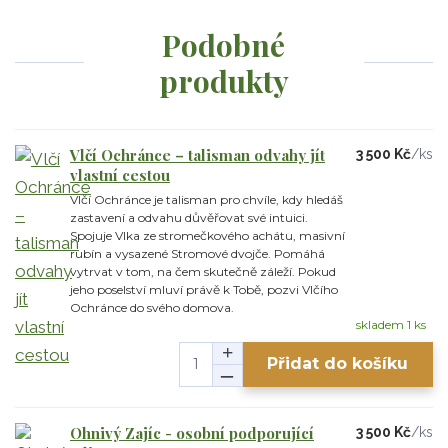
Podobné
produkty
Vlčí Ochránce – talisman odvahy jít
3 500 Kč
/
ks
vlastní cestou
Vlčí Ochránce je talisman pro chvíle, kdy hledáš
zastavení a odvahu důvěřovat své intuici.
Spojuje Vlka ze stromečkového achátu, masivní
rubín a vysazené Stromové dvojče. Pomáhá
vytrvat v tom, na čem skutečně záleží. Pokud
jeho poselství mluví právě k Tobě, pozvi Vlčího
Ochránce do svého domova.
skladem 1 ks
Přidat do košíku
Ohnivý Zajíc - osobní podporující
3 500 Kč
/
ks