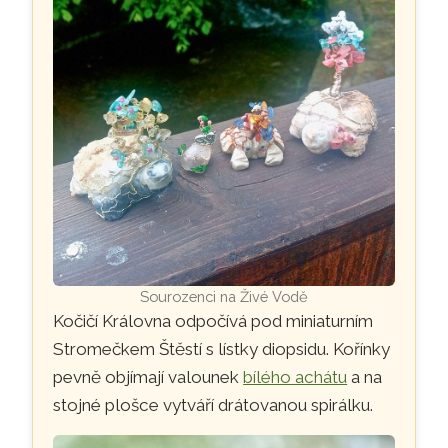
Sourozenci na Živé Vodě
Kočičí Královna odpočívá pod miniaturním
Stromečkem Štěstí s lístky diopsidu. Kořínky
pevně objímají valounek
bílého achátu
a na
stojné plošce vytváří drátovanou spirálku.