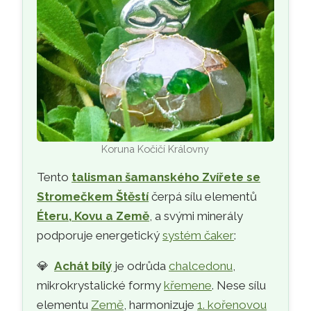
Koruna Kočičí Královny
Tento
talisman šamanského Zvířete se
Stromečkem Štěstí
čerpá sílu elementů
Éteru, Kovu a Země
, a svými minerály
podporuje energetický
systém čaker
:
💎
Achát bílý
je odrůda
chalcedonu
,
mikrokrystalické formy
křemene
. Nese sílu
elementu
Země
, harmonizuje
1. kořenovou