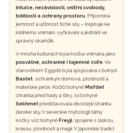
intuice, nezávislosti, vnitřní svobody,
bdělosti a ochrany prostoru
. Připomíná
jemnost a účinnost tiché síly – inspiruje ke
klidnému vnímání, vyčkávání a jednání ve
správný okamžik.
V mnoha kulturách byla kočka vnímána jako
posvátné, ochranné i tajemné zvíře
. Ve
starověkém Egyptě byla spojována s bohyní
Bastet
, ochránkyní domova, plodnosti a
mateřské péče. Kočičí bohyně
Mafdet
chránila před hady a štíry, lví bohyně
Sekhmet
představovala divočejší stránku
ženské síly. V severské mytologii táhly
kočky vůz bohyně
Freyji
, spojené s láskou,
krásou, plodností a magií. V japonské tradici