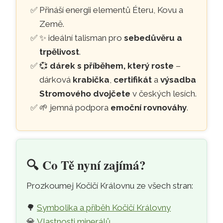
Přináší energii elementů Éteru, Kovu a
Země.
✨ ideální talisman pro
sebedůvěru a
trpělivost
.
💞
dárek s příběhem, který roste
–
dárková
krabička
,
certifikát
a
výsadba
Stromového dvojčete
v českých lesích.
🌱 jemná podpora
emoční rovnováhy
.
🔍️
Co Tě nyní zajímá?
Prozkoumej Kočičí Královnu ze všech stran:
🌳
Symbolika a příběh Kočičí Královny
💎
Vlastnosti minerálů