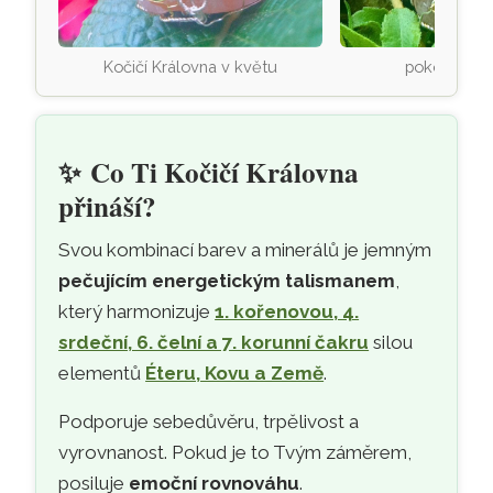
Kočičí Královna v květu
pokojně odp
✨
Co Ti Kočičí Královna
přináší?
Svou kombinací barev a minerálů je jemným
pečujícím energetickým talismanem
,
který harmonizuje
1. kořenovou, 4.
srdeční, 6. čelní a 7. korunní čakru
silou
elementů
Éteru, Kovu a Země
.
Podporuje sebedůvěru, trpělivost a
vyrovnanost. Pokud je to Tvým záměrem,
posiluje
emoční rovnováhu
.