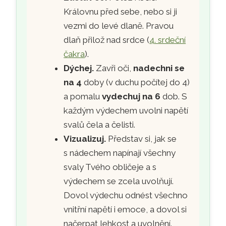
Královnu před sebe, nebo si ji
vezmi do levé dlaně. Pravou
dlaň přilož nad srdce (
4. srdeční
čakra
).
Dýchej.
Zavři oči,
nadechni se
na 4
doby (v duchu počítej do 4)
a pomalu
vydechuj na 6
dob. S
každým výdechem uvolni napětí
svalů čela a čelisti.
Vizualizuj.
Představ si, jak se
s nádechem napínají všechny
svaly Tvého obličeje a s
výdechem se zcela uvolňují.
Dovol výdechu odnést všechno
vnitřní napětí i emoce, a dovol si
načerpat lehkost a uvolnění.