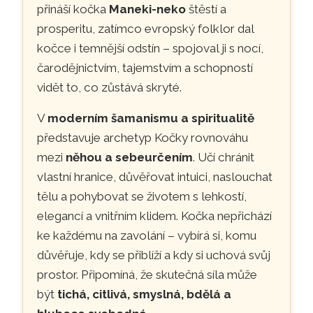
přináší kočka
Maneki-neko
štěstí a
prosperitu, zatímco evropský folklor dal
kočce i temnější odstín – spojoval ji s nocí,
čarodějnictvím, tajemstvím a schopností
vidět to, co zůstává skryté.
V
moderním šamanismu a spiritualitě
představuje archetyp Kočky rovnováhu
mezi
něhou a sebeurčením
. Učí chránit
vlastní hranice, důvěřovat intuici, naslouchat
tělu a pohybovat se životem s lehkostí,
elegancí a vnitřním klidem. Kočka nepřichází
ke každému na zavolání – vybírá si, komu
důvěřuje, kdy se přiblíží a kdy si uchová svůj
prostor. Připomíná, že skutečná síla může
být
tichá, citlivá, smyslná, bdělá a