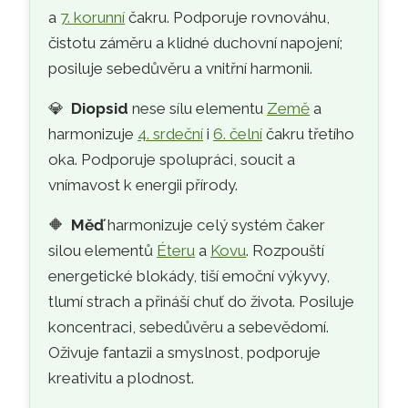
a
7. korunní
čakru. Podporuje rovnováhu,
čistotu záměru a klidné duchovní napojení;
posiluje sebedůvěru a vnitřní harmonii.
💎
Diopsid
nese sílu elementu
Země
a
harmonizuje
4. srdeční
i
6. čelní
čakru třetího
oka. Podporuje spolupráci, soucit a
vnímavost k energii přírody.
🔶
Měď
harmonizuje celý systém čaker
silou elementů
Éteru
a
Kovu
. Rozpouští
energetické blokády, tiší emoční výkyvy,
tlumí strach a přináší chuť do života. Posiluje
koncentraci, sebedůvěru a sebevědomí.
Oživuje fantazii a smyslnost, podporuje
kreativitu a plodnost.