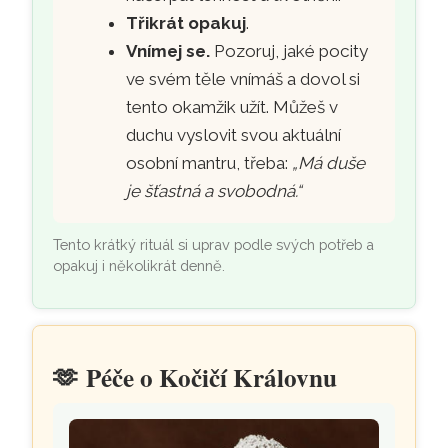
Třikrát opakuj
.
Vnímej se.
Pozoruj, jaké pocity
ve svém těle vnímáš a dovol si
tento okamžik užít. Můžeš v
duchu vyslovit svou aktuální
osobní mantru, třeba:
„Má duše
je šťastná a svobodná.“
Tento krátký rituál si uprav podle svých potřeb a
opakuj i několikrát denně.
🫶
Péče o Kočičí Královnu