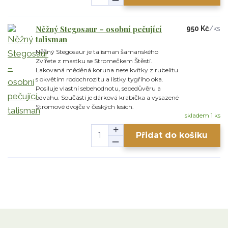
Něžný Stegosaur – osobní pečující
950 Kč
/
ks
talisman
Něžný Stegosaur je talisman šamanského
Zvířete z mastku se Stromečkem Štěstí.
Lakovaná měděná koruna nese kvítky z rubelitu
s okvětím rodochrozitu a lístky tygřího oka.
Posiluje vlastní sebehodnotu, sebedůvěru a
odvahu. Součástí je dárková krabička a vysazené
Stromové dvojče v českých lesích.
skladem 1 ks
Přidat do košíku