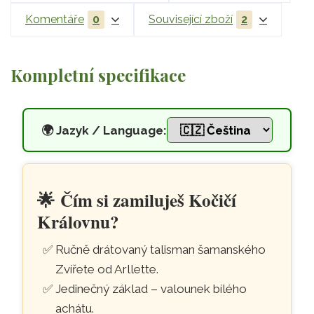
Komentáře
0
Související zboží
2
Kompletní specifikace
🌍
Jazyk / Language:
Drátovaný talisman s diopsid
Přeskočit na hlavní obsah
🌟
Čím si zamiluješ Kočičí
Královnu?
Ručně drátovaný talisman šamanského
Zvířete od Arllette.
Jedinečný základ – valounek bílého
achátu.