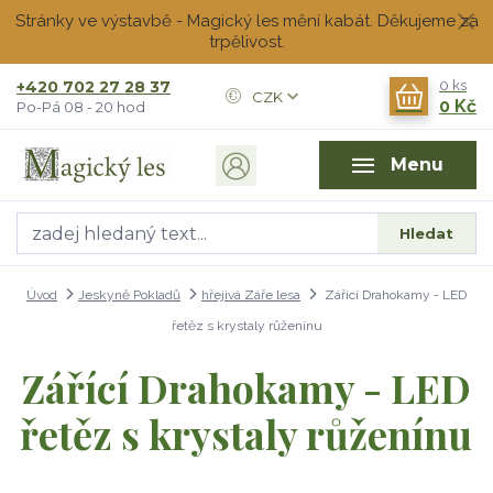
Stránky ve výstavbě - Magický les mění kabát. Děkujeme za
trpělivost.
+420 702 27 28 37
0
ks
CZK
0 Kč
Po-Pá 08 - 20 hod
Menu
Hledat
Úvod
Jeskyně Pokladů
hřejivá Záře lesa
Zářící Drahokamy - LED
řetěz s krystaly růženínu
Zářící Drahokamy - LED
řetěz s krystaly růženínu