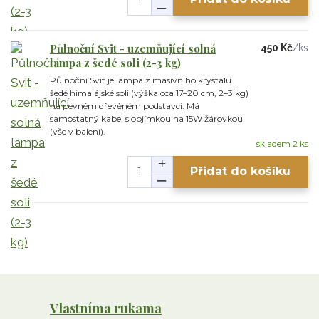
Půlnoční Svit - uzemňující solná
450 Kč
/
ks
lampa z šedé soli (2-3 kg)
Půlnoční Svit je lampa z masivního krystalu
šedé himalájské soli (výška cca 17–20 cm, 2–3 kg)
na pevném dřevěném podstavci. Má
samostatný kabel s objímkou na 15W žárovkou
(vše v balení).
skladem 2 ks
Přidat do košíku
Vlastníma rukama