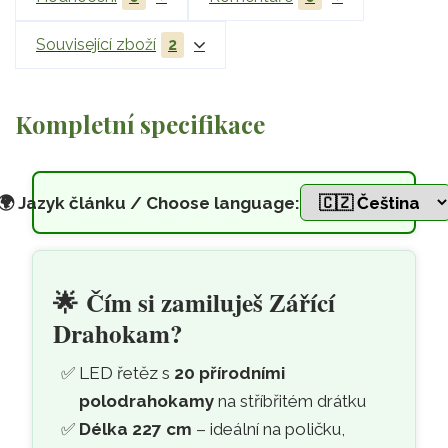
Související zboží
2
Kompletní specifikace
🌍
Jazyk článku / Choose language:
LED řetěz s přírodními polod
Přeskočit na hlavní obsah
🌟
Čím si zamiluješ Zářící
Drahokam?
LED řetěz s
20 přírodními
polodrahokamy
na stříbřitém drátku
Délka 227 cm
– ideální na poličku,