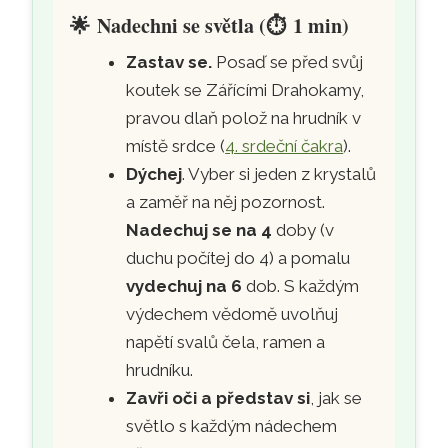
🌟
Nadechni se světla (
⏱️
1 min)
Zastav se.
Posaď se před svůj
koutek se Zářícími Drahokamy,
pravou dlaň polož na hrudník v
místě srdce (
4. srdeční čakra
).
Dýchej
. Vyber si jeden z krystalů
a zaměř na něj pozornost.
Nadechuj se na 4
doby (v
duchu počítej do 4) a pomalu
vydechuj na 6
dob. S každým
výdechem vědomě uvolňuj
napětí svalů čela, ramen a
hrudníku.
Zavři oči a představ si
, jak se
světlo s každým nádechem