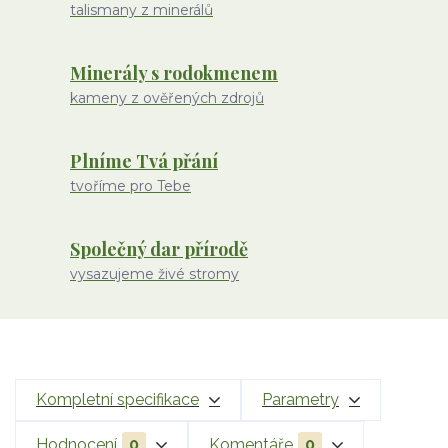
talismany z minerálů
Minerály s rodokmenem
kameny z ověřených zdrojů
Plníme Tvá přání
tvoříme pro Tebe
Společný dar přírodě
vysazujeme živé stromy
Kompletní specifikace
Parametry
Hodnocení
0
Komentáře
0