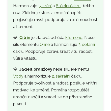
Harmonizuje
5. krční
a
6. čelní čakru
třetího
oka. Zklidňuje stres a emoční napětí,
projasňuje mysl, podporuje vnitřní moudrost
a harmonii.
💎
Citrín
je zlatavá odrůda
křemene
. Nese
sílu elementu
Ohně
a harmonizuje
3. solární
čakru. Podporuje zdraví, kreativitu, radost,
vůli a vitalitu.
💎
Jadeit oranžový
nese sílu elementu
Vody
a harmonizuje
2. sakrální
čakru.
Podporuje tvořivost a radost, posiluje vnitřní
motivaci ke změně. Pomáhá rozpouštět
emoční napětí a vracet se do přirozeného
plynutí.