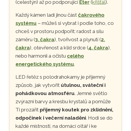
(celestýn) až po podporující
Éter
(
křišťál
).
Každý kámen ladí jinou část
čakrového
systému
– můžeš si vybrat i podle toho, co
chceš v prostoru podpořit: radost a sílu
záměru (
3. čakra
), tvořivost a plynutí (
2.
čakra
), otevřenost a klid srdce (
4. čakra
),
nebo harmonii a očistu
celého
energetického systému
.
LED řetěz s polodrahokamy je příjemný
způsob, jak vytvořit
útulnou, sváteční i
pohádkovou atmosféru
. Jemné světlo
zvýrazní barvy a kresbu krystalů a pomůže
Ti prozářit
příjemný koutek pro zklidnění,
odpočinek i večerní naladění
. Hodí se do
každé místnosti, na domácí oltář i ke