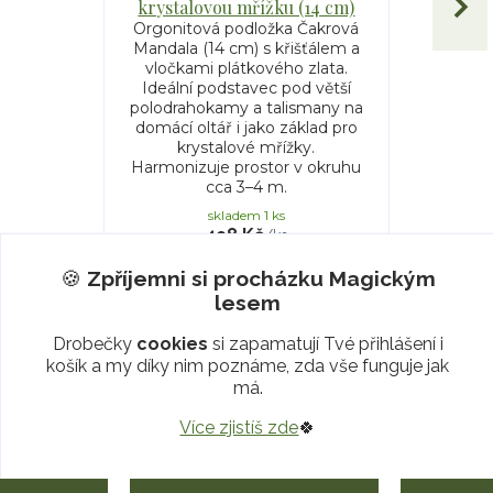
krystalovou mřížku (14 cm)
Orgonitov
Mandala (
Orgonitová podložka Čakrová
vločkam
Mandala (14 cm) s křišťálem a
Ideální 
vločkami plátkového zlata.
polodraho
Ideální podstavec pod větší
domácí ol
polodrahokamy a talismany na
krystalové
domácí oltář i jako základ pro
prostor 
krystalové mřížky.
Harmonizuje prostor v okruhu
cca 3–4 m.
skladem 1 ks
498 Kč
/
ks
🍪
Zpříjemni si procházku
Magickým
Přidat do košíku
lesem
Drobečky
cookies
si zapamatují Tvé přihlášení i
košík a my díky nim poznáme, zda vše funguje jak
má.
Více zjistíš zde
🍀