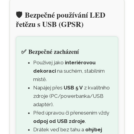
🛡️
Bezpečné používání LED
řetězu s USB (GPSR)
✅
Bezpečné zacházení
Používej jako
interiérovou
dekoraci
na suchém, stabilním
místě.
Napájej přes
USB 5 V
z kvalitního
zdroje (PC/powerbanka/USB
adaptér).
Před úpravou či přenesením vždy
odpoj od USB zdroje
.
Drátek veď bez tahu a
ohýbej