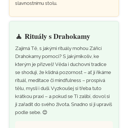
slavnostnímu stolu.
🧘
Rituály s Drahokamy
Zajímá Tě, s jakými rituály mohou Zářící
Drahokamy pomoci? S jakýmikoliv, ke
kterým je přizveš! Věda i duchovní tradice
se shodují, že klidná pozornost – ať jí říkáme
rituál, meditace či mindfulness – prospívá
tělu, mysli i duši. Vyzkoušej si třeba tuto
krátkou praxi – a pokud se Ti zalíbí, dovol si
ji zařadit do svého života. Snadno si ji upravíš
podle sebe.
😊