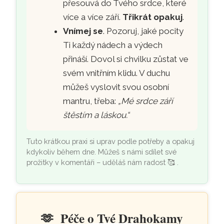
přesouvá do Tvého srdce, které
více a více září.
Třikrát opakuj
.
Vnímej se
. Pozoruj, jaké pocity
Ti každý nádech a výdech
přináší. Dovol si chvilku zůstat ve
svém vnitřním klidu. V duchu
můžeš vyslovit svou osobní
mantru, třeba:
„Mé srdce září
štěstím a láskou.“
Tuto krátkou praxi si uprav podle potřeby a opakuj
kdykoliv během dne. Můžeš s námi sdílet své
prožitky v komentáři – uděláš nám radost
🥰
.
🫶
Péče o Tvé Drahokamy