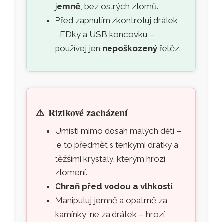
jemně
, bez ostrých zlomů.
Před zapnutím zkontroluj drátek,
LEDky a USB koncovku –
používej jen
nepoškozený
řetěz.
⚠️
Rizikové zacházení
Umísti mimo dosah malých dětí –
je to předmět s tenkými drátky a
těžšími krystaly, kterým hrozí
zlomení.
Chraň před vodou a vlhkostí
.
Manipuluj jemně a opatrně za
kamínky, ne za drátek – hrozí