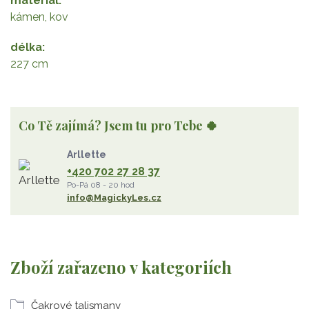
materiál
kámen, kov
délka
227 cm
Co Tě zajímá? Jsem tu pro Tebe 🍀
Arllette
+420 702 27 28 37
Po-Pá 08 - 20 hod
info@MagickyLes.cz
Zboží zařazeno v kategoriích
Čakrové talismany