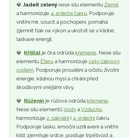
💎
Jadeit zelený
nese sílu elementu
Země
a harmonizuje
4. srdeční čakru
. Podporuje
vnitřní mír, soucit a pochopení, pomáhá
zjemnit tlak na výkon a ukotvit se v klidné,
laskavé energii.
💎
Křišťál
je čirá odrůda
křemene
. Nese sílu
elementu
Éteru
a harmonizuje
celý čakrový
systém
. Podporuje proudění a očistu životní
energie, klidnou mysl a chrání před
škodlivými vnějšími vlivy.
💎
Růženín
je růžová odrůda
křemene
.
Nese sílu elementů
Vody
a
Vzduchu
,
harmonizuje
2. sakrální
i
4. srdeční
čakru.
Podporuje lásku, emoční uzdravení a vnitřní
klid; zjemňuje srdce, posiluje trpělivost a