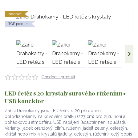
Novinka
TOP produkt
Ohodnotit produkt
LED řetěz s 20 krystaly surového růženínu •
USB konektor
Zářící Drahokamy jsou LED řetěz s 20 přírodními
polodrahokamy na kovovém drátku (227 cm) pro zútulnění a
pohádkovou atmosféru. USB napájení (adaptér není součástí).
Varianty: jadeit oranžový, citrín, růženín, jadeit zelený, celestýn,
křišťál nebo mix 4 krystalů (jadeity, celestýn, růženín).
celý popis