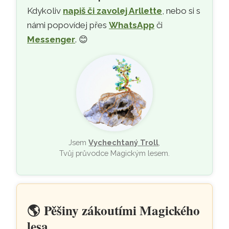
Kdykoliv
napiš či zavolej Arllette
, nebo si s
námi popovídej přes
WhatsApp
či
Messenger
. 😊
Jsem
Vychechtaný Troll
,
Tvůj průvodce Magickým lesem.
🌎
Pěšiny zákoutími Magického
lesa