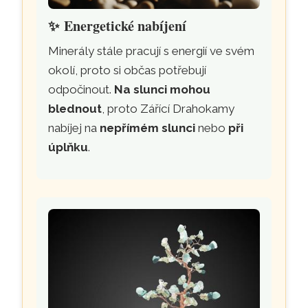
✨
Energetické nabíjení
Minerály stále pracují s energií ve svém
okolí, proto si občas potřebují
odpočinout.
Na slunci mohou
blednout
, proto Zářící Drahokamy
nabíjej na
nepřímém slunci
nebo
při
úplňku
.