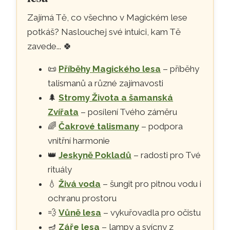
Zajímá Tě, co všechno v Magickém lese
potkáš? Naslouchej své intuici, kam Tě
zavede...
🍀
📜
Příběhy Magického lesa
– příběhy
talismanů a různé zajímavosti
🌲
Stromy Života a šamanská
Zvířata
– posílení Tvého záměru
🌈
Čakrové talismany
– podpora
vnitřní harmonie
👑
Jeskyně Pokladů
– radosti pro Tvé
rituály
💧
Živá voda
– šungit pro pitnou vodu i
ochranu prostoru
💨
Vůně lesa
– vykuřovadla pro očistu
🪔
Záře lesa
– lampy a svícny z