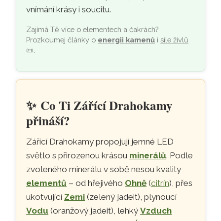
vnímání krásy i soucitu.
Zajímá Tě více o elementech a čakrách?
Prozkoumej články o
energii kamenů
i
síle živlů
📜
.
✨
Co Ti Zářící Drahokamy
přináší?
Zářící Drahokamy propojují jemné LED
světlo s přirozenou krásou
minerálů
. Podle
zvoleného minerálu v sobě nesou kvality
elementů
– od hřejivého
Ohně
(
citrín
), přes
ukotvující
Zemi
(zelený jadeit), plynoucí
Vodu
(oranžový jadeit), lehký
Vzduch