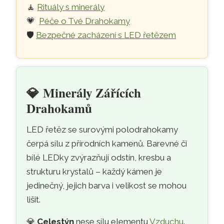
🧘
Rituály s minerály
💗
Péče o Tvé Drahokamy
🛡️
Bezpečné zacházení s LED řetězem
💎
Minerály Zářících
Drahokamů
LED řetěz se surovými polodrahokamy
čerpá sílu z přírodních kamenů. Barevné či
bílé LEDky zvýrazňují odstín, kresbu a
strukturu krystalů – každý kámen je
jedinečný, jejich barva i velikost se mohou
lišit.
💎
Celestýn
nese sílu elementu
Vzduchu
.