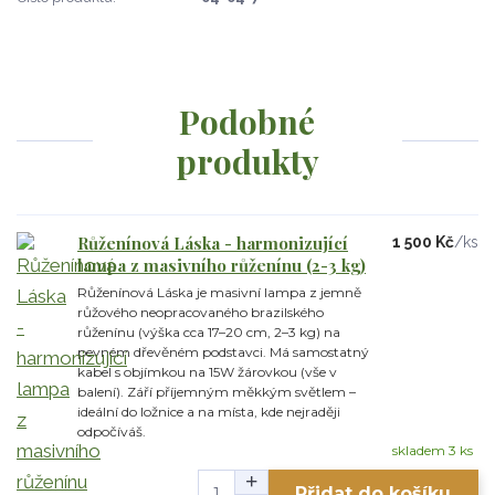
Podobné
produkty
Růženínová Láska - harmonizující
1 500 Kč
/
ks
lampa z masivního růženínu (2-3 kg)
Růženínová Láska je masivní lampa z jemně
růžového neopracovaného brazilského
růženínu (výška cca 17–20 cm, 2–3 kg) na
pevném dřevěném podstavci. Má samostatný
kabel s objímkou na 15W žárovkou (vše v
balení). Září příjemným měkkým světlem –
ideální do ložnice a na místa, kde nejraději
odpočíváš.
skladem 3 ks
Přidat do košíku