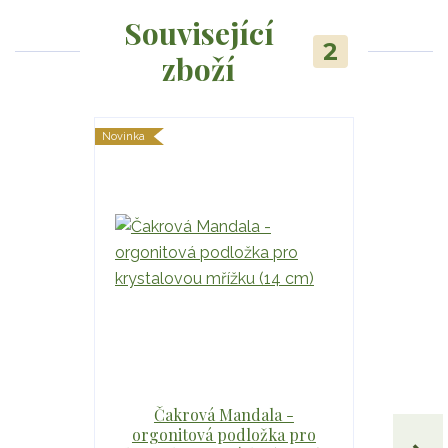
Související
2
zboží
Novinka
Novinka
Čakrová Mandala -
Květi
orgonitová podložka pro
orgonito