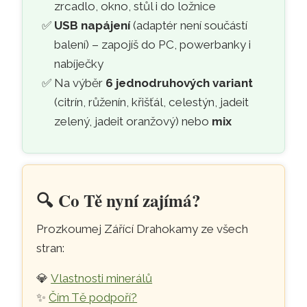
zrcadlo, okno, stůl i do ložnice
USB napájení
(adaptér není součástí
balení) – zapojíš do PC, powerbanky i
nabíječky
Na výběr
6 jednodruhových variant
(citrín, růženín, křišťál, celestýn, jadeit
zelený, jadeit oranžový) nebo
mix
🔍️
Co Tě nyní zajímá?
Prozkoumej Zářící Drahokamy ze všech
stran:
💎
Vlastnosti minerálů
✨
Čím Tě podpoří?