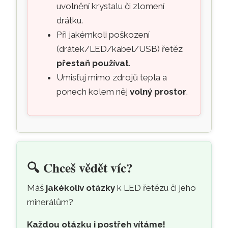
uvolnění krystalu či zlomení
drátku.
Při jakémkoli poškození
(drátek/LED/kabel/USB) řetěz
přestaň používat
.
Umisťuj mimo zdrojů tepla a
ponech kolem něj
volný prostor
.
🔍
Chceš vědět víc?
Máš
jakékoliv otázky
k LED řetězu či jeho
minerálům?
Každou otázku i postřeh vítáme!