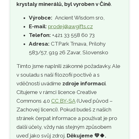
krystaly minerálů, byl vyroben v Číně
.
Výrobce:
Ancient Wisdom sro,
E-mail:
prodej@awgifts.cz
Telefon:
+421 33 558 60 73
Adresa:
CTPark Trnava, Prílohy
583/57, 919 26 Zavar, Slovensko
Tímto jsme naplnili zákonné požadavky. Ale
v souladu s naší filozofií poctivě a s
vděčností uvádíme
zdroje informací
.
Citujeme v rámci licence Creative
Commons 4.0
CC BY-SA
(Uveď původ –
Zachovej licenci). Pokud budeš z našich
stránek čerpat informace a používat je pro
další účely, vždy nás stejným způsobem
uveď jako svůj zdroj.
Děkujeme
💚🍀
.