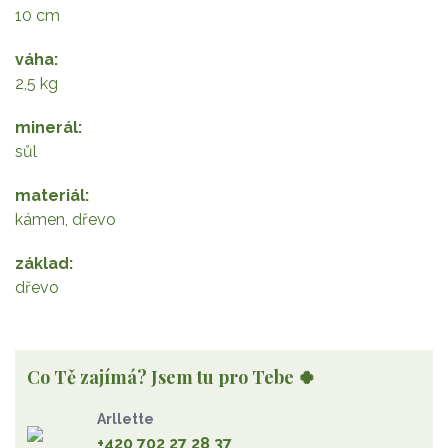
10 cm
váha
2,5 kg
minerál
sůl
materiál
kámen, dřevo
základ
dřevo
Co Tě zajímá? Jsem tu pro Tebe 🍀
Arllette
+420 702 27 28 37