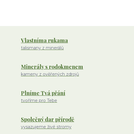
Vlastníma rukama
talismany z minerálů
Minerály s rodokmenem
kameny z ověřených zdrojů
Plníme Tvá přání
tvoříme pro Tebe
Společný dar přírodě
vysazujeme živé stromy