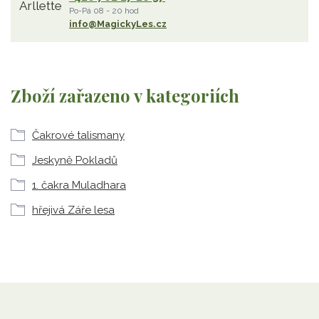
Po-Pá 08 - 20 hod
info@MagickyLes.cz
Zboží zařazeno v kategoriích
Čakrové talismany
Jeskyně Pokladů
1. čakra Muladhara
hřejivá Záře lesa