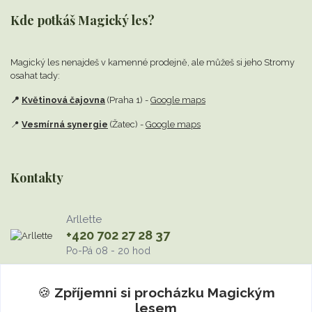
Kde potkáš Magický les?
Magický les nenajdeš v kamenné prodejně,
ale můžeš si jeho Stromy
osahat tady:
📍
Květinová čajovna
(Praha 1) -
Google maps
📍
Vesmírná synergie
(Žatec) -
Google maps
Kontakty
Arllette
+420 702 27 28 37
Po-Pá 08 - 20 hod
info@MagickyLes.cz
🍪
Zpříjemni si procházku
Magickým
lesem