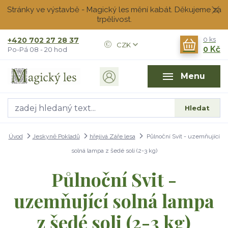
Stránky ve výstavbě - Magický les mění kabát. Děkujeme za
trpělivost.
+420 702 27 28 37
0
ks
CZK
0 Kč
Po-Pá 08 - 20 hod
Menu
Hledat
Úvod
Jeskyně Pokladů
hřejivá Záře lesa
Půlnoční Svit - uzemňující
solná lampa z šedé soli (2-3 kg)
Půlnoční Svit -
uzemňující solná lampa
z šedé soli (2-3 kg)