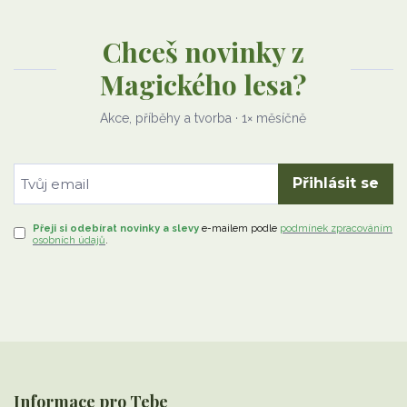
Chceš novinky z
Magického lesa?
Akce, příběhy a tvorba · 1× měsíčně
Přihlásit se
Přeji si odebírat novinky a slevy
e-mailem
podle
podmínek zpracováním
osobních údajů
.
Informace pro Tebe