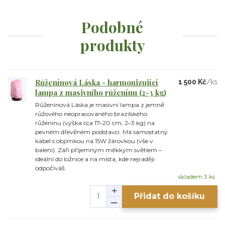
Podobné
produkty
Růženínová Láska - harmonizující
1 500 Kč
/
ks
lampa z masivního růženínu (2-3 kg)
Růženínová Láska je masivní lampa z jemně
růžového neopracovaného brazilského
růženínu (výška cca 17–20 cm, 2–3 kg) na
pevném dřevěném podstavci. Má samostatný
kabel s objímkou na 15W žárovkou (vše v
balení). Září příjemným měkkým světlem –
ideální do ložnice a na místa, kde nejraději
odpočíváš.
skladem 3 ks
Přidat do košíku