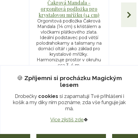
Čakrová Mandala -
Květi
orgonitová podložka pro
orgonito
krystalovou mřížku (14 cm)
Orgonitov
Mandala (
Orgonitová podložka Čakrová
vločkam
Mandala (14 cm) s křišťálem a
Ideální 
vločkami plátkového zlata.
polodraho
Ideální podstavec pod větší
domácí ol
polodrahokamy a talismany na
krystalové
domácí oltář i jako základ pro
prostor 
krystalové mřížky.
Harmonizuje prostor v okruhu
cca 3–4 m.
skladem 1 ks
🍪
Zpříjemni si procházku
Magickým
498 Kč
/
ks
lesem
Přidat do košíku
Drobečky
cookies
si zapamatují Tvé přihlášení i
košík a my díky nim poznáme, zda vše funguje jak
má.
Více zjistíš zde
🍀