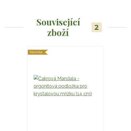
Související
2
zboží
Novinka
Novinka