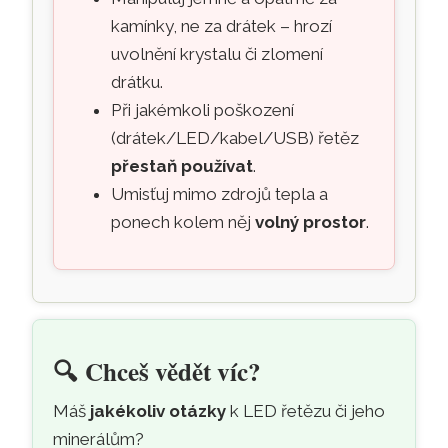
kamínky, ne za drátek – hrozí
uvolnění krystalu či zlomení
drátku.
Při jakémkoli poškození
(drátek/LED/kabel/USB) řetěz
přestaň používat
.
Umisťuj mimo zdrojů tepla a
ponech kolem něj
volný prostor
.
🔍
Chceš vědět víc?
Máš
jakékoliv otázky
k LED řetězu či jeho
minerálům?