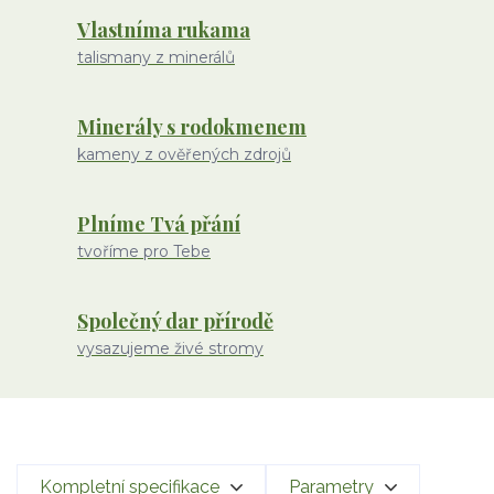
Vlastníma rukama
talismany z minerálů
Minerály s rodokmenem
kameny z ověřených zdrojů
Plníme Tvá přání
tvoříme pro Tebe
Společný dar přírodě
vysazujeme živé stromy
Kompletní specifikace
Parametry