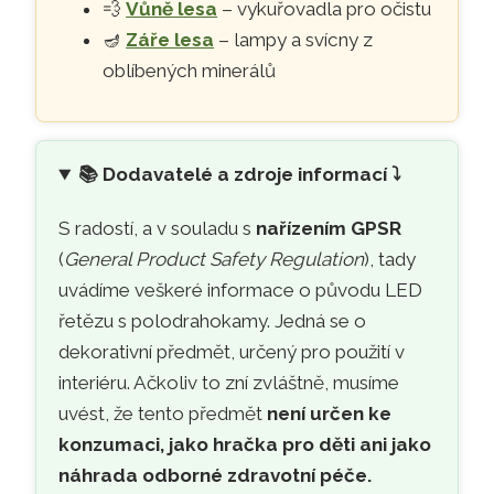
💨
Vůně lesa
– vykuřovadla pro očistu
🪔
Záře lesa
– lampy a svícny z
oblíbených minerálů
📚
Dodavatelé a zdroje informací ⤵️
S radostí, a v souladu s
nařízením GPSR
(
General Product Safety Regulation
), tady
uvádíme veškeré informace o původu LED
řetězu s polodrahokamy. Jedná se o
dekorativní předmět, určený pro použití v
interiéru. Ačkoliv to zní zvláštně, musíme
uvést, že tento předmět
není určen ke
konzumaci, jako hračka pro děti ani jako
náhrada odborné zdravotní péče.