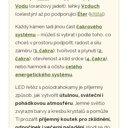
Vodu
(oranžový jadeit), lehký
Vzduch
(celestýn) až po podporující
Éter
(
křišťál
).
Každý kámen ladí jinou část
čakrového
systému
– můžeš si vybrat i podle toho, co
chceš v prostoru podpořit: radost a sílu
záměru (
3. čakra
), tvořivost a plynutí (
2.
čakra
), otevřenost a klid srdce (
4. čakra
),
nebo harmonii a očistu
celého
energetického systému
.
LED řetěz s polodrahokamy je příjemný
způsob, jak vytvořit
útulnou, sváteční i
pohádkovou atmosféru
. Jemné světlo
zvýrazní barvy a kresbu krystalů a pomůže
Ti prozářit
příjemný koutek pro zklidnění,
odpočinek i večerní naladění
. Hodí se do