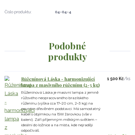
Číslo produktu:
04-04-4
Podobné
produkty
Růženínová Láska - harmonizující
1 500 Kč
/
ks
lampa z masivního růženínu (2-3 kg)
Růženínová Láska je masivní lampa z jemně
růžového neopracovaného brazilského
růženínu (výška cca 17–20 cm, 2–3 kg) na
pevném dřevěném podstavci. Má samostatný
kabel s objímkou na 15W žárovkou (vše v
balení). Září příjemným měkkým světlem –
ideální do ložnice a na místa, kde nejraději
odpočíváš.