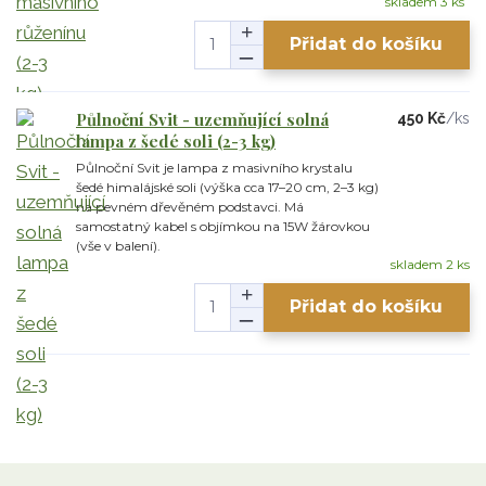
skladem 3 ks
Přidat do košíku
Půlnoční Svit - uzemňující solná
450 Kč
/
ks
lampa z šedé soli (2-3 kg)
Půlnoční Svit je lampa z masivního krystalu
šedé himalájské soli (výška cca 17–20 cm, 2–3 kg)
na pevném dřevěném podstavci. Má
samostatný kabel s objímkou na 15W žárovkou
(vše v balení).
skladem 2 ks
Přidat do košíku