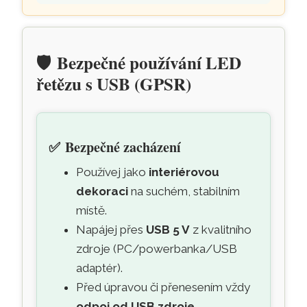
🛡️
Bezpečné používání LED
řetězu s USB (GPSR)
✅
Bezpečné zacházení
Používej jako
interiérovou
dekoraci
na suchém, stabilním
místě.
Napájej přes
USB 5 V
z kvalitního
zdroje (PC/powerbanka/USB
adaptér).
Před úpravou či přenesením vždy
odpoj od USB zdroje
.