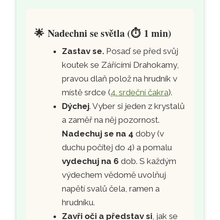
🌟
Nadechni se světla (
⏱️
1 min)
Zastav se.
Posaď se před svůj
koutek se Zářícími Drahokamy,
pravou dlaň polož na hrudník v
místě srdce (
4. srdeční čakra
).
Dýchej
. Vyber si jeden z krystalů
a zaměř na něj pozornost.
Nadechuj se na 4
doby (v
duchu počítej do 4) a pomalu
vydechuj na 6
dob. S každým
výdechem vědomě uvolňuj
napětí svalů čela, ramen a
hrudníku.
Zavři oči a představ si
, jak se