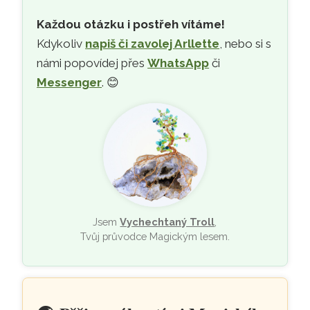
Každou otázku i postřeh vítáme!
Kdykoliv
napiš či zavolej Arllette
, nebo si s
námi popovídej přes
WhatsApp
či
Messenger
. 😊
Jsem
Vychechtaný Troll
,
Tvůj průvodce Magickým lesem.