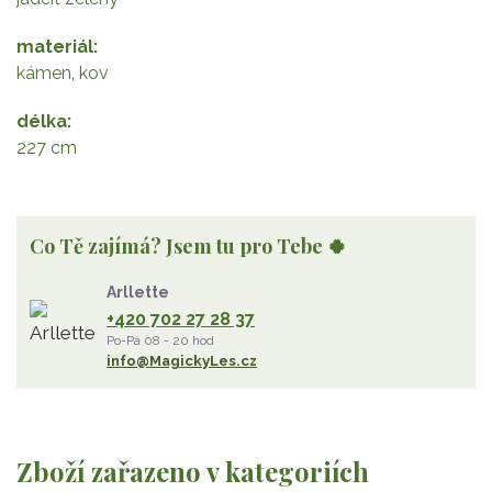
materiál
kámen, kov
délka
227 cm
Co Tě zajímá? Jsem tu pro Tebe 🍀
Arllette
+420 702 27 28 37
Po-Pá 08 - 20 hod
info@MagickyLes.cz
Zboží zařazeno v kategoriích