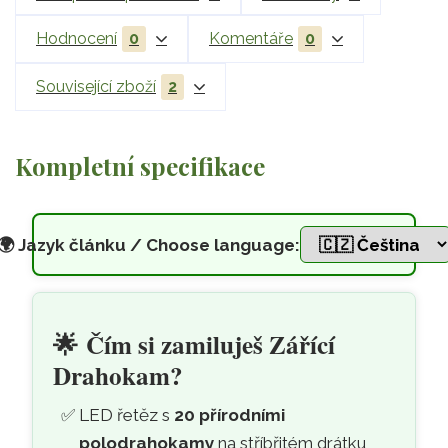
Hodnocení
0
Komentáře
0
Související zboží
2
Kompletní specifikace
🌍
Jazyk článku / Choose language:
LED řetěz s přírodními polod
Přeskočit na hlavní obsah
🌟
Čím si zamiluješ Zářící
Drahokam?
LED řetěz s
20 přírodními
polodrahokamy
na stříbřitém drátku