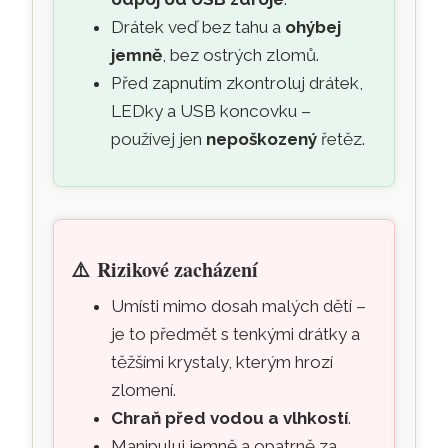
Drátek veď bez tahu a
ohýbej
jemně
, bez ostrých zlomů.
Před zapnutím zkontroluj drátek,
LEDky a USB koncovku –
používej jen
nepoškozený
řetěz.
⚠️
Rizikové zacházení
Umísti mimo dosah malých dětí –
je to předmět s tenkými drátky a
těžšími krystaly, kterým hrozí
zlomení.
Chraň před vodou a vlhkostí
.
Manipuluj jemně a opatrně za