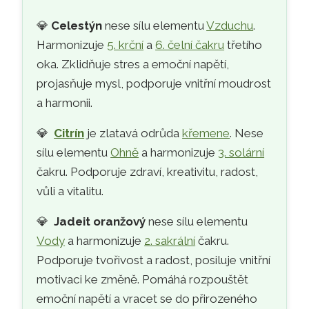
💎
Celestýn
nese sílu elementu
Vzduchu
.
Harmonizuje
5. krční
a
6. čelní čakru
třetího
oka. Zklidňuje stres a emoční napětí,
projasňuje mysl, podporuje vnitřní moudrost
a harmonii.
💎
Citrín
je zlatavá odrůda
křemene
. Nese
sílu elementu
Ohně
a harmonizuje
3. solární
čakru. Podporuje zdraví, kreativitu, radost,
vůli a vitalitu.
💎
Jadeit oranžový
nese sílu elementu
Vody
a harmonizuje
2. sakrální
čakru.
Podporuje tvořivost a radost, posiluje vnitřní
motivaci ke změně. Pomáhá rozpouštět
emoční napětí a vracet se do přirozeného