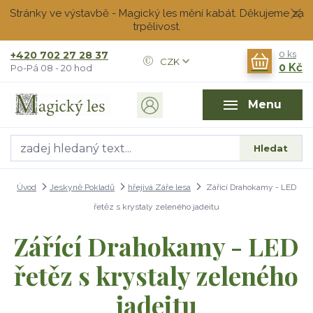
Stránky ve výstavbě - Magický les mění kabát. Děkujeme za
trpělivost.
+420 702 27 28 37
0
ks
CZK
0 Kč
Po-Pá 08 - 20 hod
Menu
Hledat
Úvod
Jeskyně Pokladů
hřejivá Záře lesa
Zářící Drahokamy - LED
řetěz s krystaly zeleného jadeitu
Zářící Drahokamy - LED
řetěz s krystaly zeleného
jadeitu