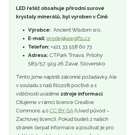
LED řetěž obsahuje přírodní surové
krystaly minerálů, byl vyroben v Číně
.
Výrobce:
Ancient Wisdom sro,
E-mail:
prodej@awgifts.cz
Telefon:
+421 33 558 60 73
Adresa:
CTPark Trnava, Prílohy
583/57, 919 26 Zavar, Slovensko
Tímto jsme naplnili zákonné požadavky. Ale
v souladu s naší filozofií poctivě a s
vděčností uvádíme
zdroje informací
.
Citujeme v rámci licence Creative
Commons 4.0
CC BY-SA
(Uveď původ –
Zachovej licenci). Pokud budeš z našich
stránek čerpat informace a používat je pro