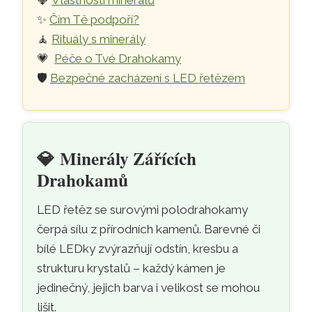
💎
Vlastnosti minerálů
✨
Čím Tě podpoří?
🧘
Rituály s minerály
💗
Péče o Tvé Drahokamy
🛡️
Bezpečné zacházení s LED řetězem
💎
Minerály Zářících
Drahokamů
LED řetěz se surovými polodrahokamy
čerpá sílu z přírodních kamenů. Barevné či
bílé LEDky zvýrazňují odstín, kresbu a
strukturu krystalů – každý kámen je
jedinečný, jejich barva i velikost se mohou
lišit.