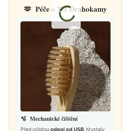
🫶
Péče o Tvé Drahokamy
🫧
Mechanické čištění
Před očistou
odpoj od USB
. Krystaly