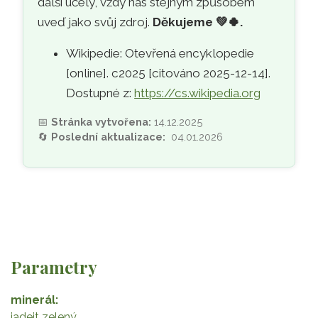
další účely, vždy nás stejným způsobem
uveď jako svůj zdroj.
Děkujeme
💚🍀
.
Wikipedie: Otevřená encyklopedie
[online]. c2025 [citováno 2025-12-14].
Dostupné z:
https://cs.wikipedia.org
📅
Stránka vytvořena:
14.12.2025
🔄
Poslední aktualizace:
04.01.2026
Parametry
minerál
jadeit zelený