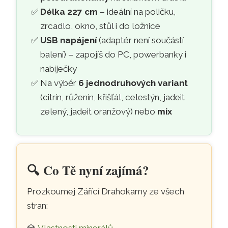
Délka 227 cm
– ideální na poličku,
zrcadlo, okno, stůl i do ložnice
USB napájení
(adaptér není součástí
balení) – zapojíš do PC, powerbanky i
nabíječky
Na výběr
6 jednodruhových variant
(citrín, růženín, křišťál, celestýn, jadeit
zelený, jadeit oranžový) nebo
mix
🔍️
Co Tě nyní zajímá?
Prozkoumej Zářící Drahokamy ze všech
stran: