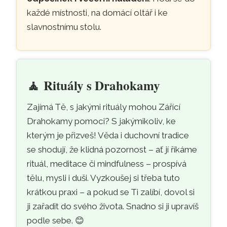
každé místnosti, na domácí oltář i ke
slavnostnímu stolu.
🧘
Rituály s Drahokamy
Zajímá Tě, s jakými rituály mohou Zářící
Drahokamy pomoci? S jakýmikoliv, ke
kterým je přizveš! Věda i duchovní tradice
se shodují, že klidná pozornost – ať jí říkáme
rituál, meditace či mindfulness – prospívá
tělu, mysli i duši. Vyzkoušej si třeba tuto
krátkou praxi – a pokud se Ti zalíbí, dovol si
ji zařadit do svého života. Snadno si ji upravíš
podle sebe.
😊