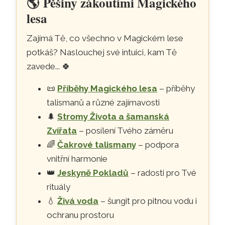
🌎
Pěšiny zákoutími Magického
lesa
Zajímá Tě, co všechno v Magickém lese
potkáš? Naslouchej své intuici, kam Tě
zavede...
🍀
📜
Příběhy Magického lesa
– příběhy
talismanů a různé zajímavosti
🌲
Stromy Života a šamanská
Zvířata
– posílení Tvého záměru
🌈
Čakrové talismany
– podpora
vnitřní harmonie
👑
Jeskyně Pokladů
– radosti pro Tvé
rituály
💧
Živá voda
– šungit pro pitnou vodu i
ochranu prostoru