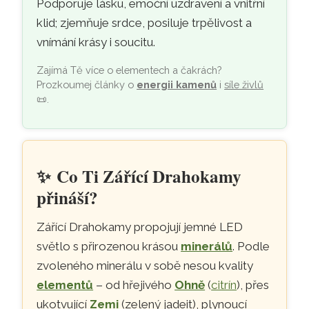
Podporuje lásku, emoční uzdravení a vnitřní
klid; zjemňuje srdce, posiluje trpělivost a
vnímání krásy i soucitu.
Zajímá Tě více o elementech a čakrách?
Prozkoumej články o
energii kamenů
i
síle živlů
📜
.
✨
Co Ti Zářící Drahokamy
přináší?
Zářící Drahokamy propojují jemné LED
světlo s přirozenou krásou
minerálů
. Podle
zvoleného minerálu v sobě nesou kvality
elementů
– od hřejivého
Ohně
(
citrín
), přes
ukotvující
Zemi
(zelený jadeit), plynoucí