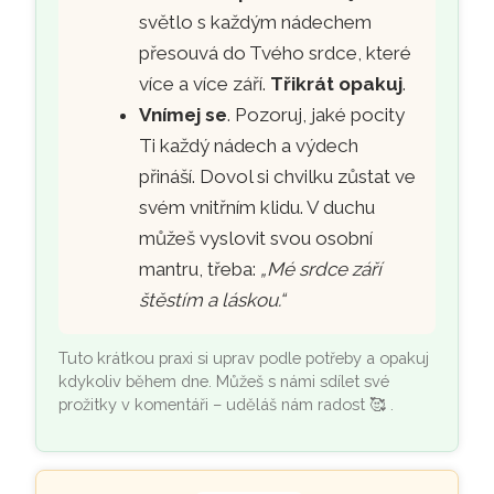
světlo s každým nádechem
přesouvá do Tvého srdce, které
více a více září.
Třikrát opakuj
.
Vnímej se
. Pozoruj, jaké pocity
Ti každý nádech a výdech
přináší. Dovol si chvilku zůstat ve
svém vnitřním klidu. V duchu
můžeš vyslovit svou osobní
mantru, třeba:
„Mé srdce září
štěstím a láskou.“
Tuto krátkou praxi si uprav podle potřeby a opakuj
kdykoliv během dne. Můžeš s námi sdílet své
prožitky v komentáři – uděláš nám radost
🥰
.