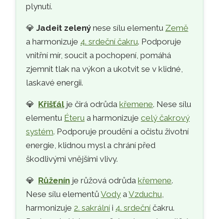
plynutí.
💎
Jadeit zelený
nese sílu elementu
Země
a harmonizuje
4. srdeční čakru
. Podporuje
vnitřní mír, soucit a pochopení, pomáhá
zjemnit tlak na výkon a ukotvit se v klidné,
laskavé energii.
💎
Křišťál
je čirá odrůda
křemene
. Nese sílu
elementu
Éteru
a harmonizuje
celý čakrový
systém
. Podporuje proudění a očistu životní
energie, klidnou mysl a chrání před
škodlivými vnějšími vlivy.
💎
Růženín
je růžová odrůda
křemene
.
Nese sílu elementů
Vody
a
Vzduchu
,
harmonizuje
2. sakrální
i
4. srdeční
čakru.