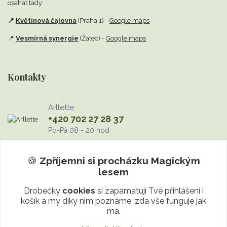
osahat tady:
📍
Květinová čajovna
(Praha 1) -
Google maps
📍
Vesmírná synergie
(Žatec) -
Google maps
Kontakty
Arllette
+420 702 27 28 37
Po-Pá 08 - 20 hod
info@MagickyLes.cz
🍪
Zpříjemni si procházku
Magickým
lesem
Drobečky
cookies
si zapamatují Tvé přihlášení i
košík a my díky nim poznáme, zda vše funguje jak
má.