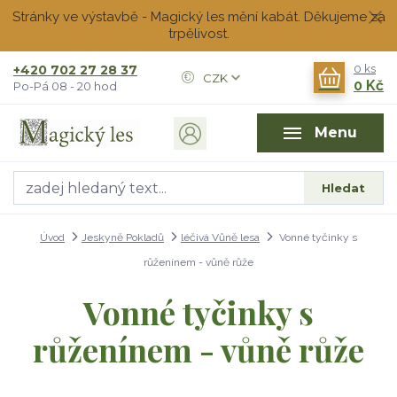
Stránky ve výstavbě - Magický les mění kabát. Děkujeme za
trpělivost.
+420 702 27 28 37
0
ks
CZK
0 Kč
Po-Pá 08 - 20 hod
Menu
Hledat
Úvod
Jeskyně Pokladů
léčivá Vůně lesa
Vonné tyčinky s
růženínem - vůně růže
Vonné tyčinky s
růženínem - vůně růže