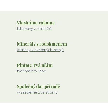
Vlastníma rukama
talismany z minerálů
Minerály s rodokmenem
kameny z ověřených zdrojů
Plníme Tvá přání
tvoříme pro Tebe
Společný dar přírodě
vysazujeme živé stromy