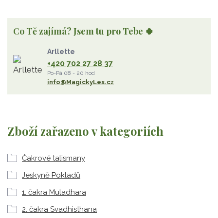
Co Tě zajímá? Jsem tu pro Tebe 🍀
Arllette
+420 702 27 28 37
Po-Pá 08 - 20 hod
info@MagickyLes.cz
Zboží zařazeno v kategoriích
Čakrové talismany
Jeskyně Pokladů
1. čakra Muladhara
2. čakra Svadhisthana