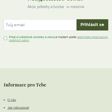
Akce, příběhy a tvorba · 1× měsíčně
Přihlásit se
Přeji si odebírat novinky a slevy
e-mailem
podle
podmínek zpracováním
osobních údajů
.
Informace pro Tebe
O nás
Jak nakupovat