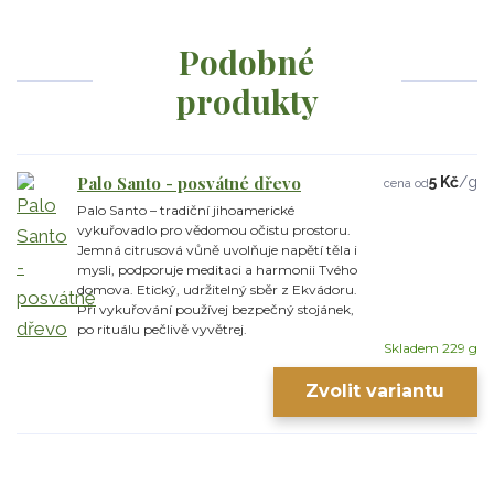
Podobné
produkty
Palo Santo - posvátné dřevo
5 Kč
/
g
cena od
Palo Santo – tradiční jihoamerické
vykuřovadlo pro vědomou očistu prostoru.
Jemná citrusová vůně uvolňuje napětí těla i
mysli, podporuje meditaci a harmonii Tvého
domova. Etický, udržitelný sběr z Ekvádoru.
Při vykuřování používej bezpečný stojánek,
po rituálu pečlivě vyvětrej.
Skladem 229 g
Zvolit variantu