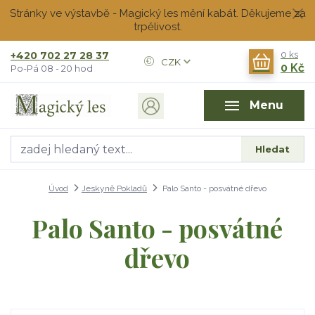
Stránky ve výstavbě - Magický les mění kabát. Děkujeme za
trpělivost.
+420 702 27 28 37
0
ks
CZK
0 Kč
Po-Pá 08 - 20 hod
Menu
Hledat
Úvod
Jeskyně Pokladů
Palo Santo - posvátné dřevo
Palo Santo - posvátné
dřevo