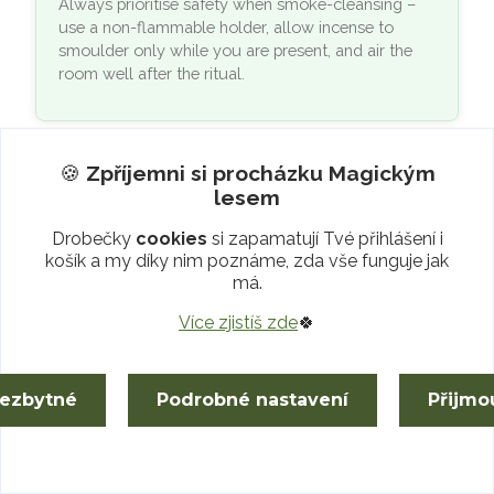
Always prioritise safety when smoke-cleansing –
use a non-flammable holder, allow incense to
smoulder only while you are present, and air the
room well after the ritual.
🍪
Zpříjemni si procházku
Magickým
🔍
Would you like to know
lesem
more?
Drobečky
cookies
si zapamatují Tvé přihlášení i
košík a my díky nim poznáme, zda vše funguje jak
Do you have
any questions
, or would you
má.
like to clarify anything?
Více zjistíš zde
🍀
We welcome every question and
remark!
At any time,
write or call Arllette
,
nezbytné
Podrobné nastavení
Přijmo
or chat with us via
WhatsApp
or
Messenger
. 😊