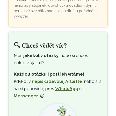
nehořlavý stojánek, dovol vykuřovadlům dýmit
pouze ve své přítomnosti a po rituálu pořádně
vyvětrej.
🔍
Chceš vědět víc?
Máš
jakékoliv otázky
, nebo si chceš
cokoliv ujasnit?
Každou otázku i postřeh vítáme!
Kdykoliv
napiš či zavolej Arllette
, nebo si s
námi popovídej přes
WhatsApp
či
Messenger
. 😊