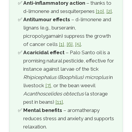
Anti-inflammatory action
– thanks to
d-limonene and sesquiterpenes
[10]
,
[2]
.
Antitumour effects
– d-limonene and
lignans (e.g., burseranin,
picropolygamain) suppress the growth
of cancer cells
[1]
,
[6]
,
[5]
.
Acaricidal effect
– Palo Santo oil is a
promising natural pesticide, effective for
instance against larvae of the tick
Rhipicephalus (Boophilus) microplus
in
livestock
[7]
, or the bean weevil
Acanthoscelides obtectus
(a storage
pest in beans)
[11]
.
Mental benefits
– aromatherapy
reduces stress and anxiety and supports
relaxation.