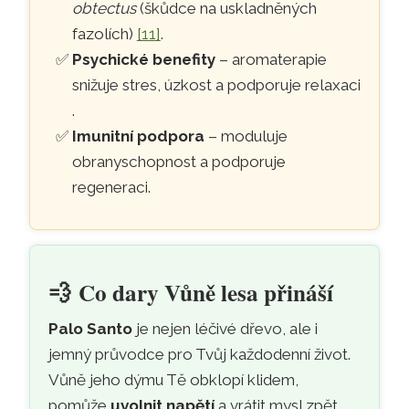
obtectus
(škůdce na uskladněných
fazolích)
[11]
.
Psychické benefity
– aromaterapie
snižuje stres, úzkost a podporuje relaxaci
.
Imunitní podpora
– moduluje
obranyschopnost a podporuje
regeneraci.
💨
Co dary Vůně lesa přináší
Palo Santo
je nejen léčivé dřevo, ale i
jemný průvodce pro Tvůj každodenní život.
Vůně jeho dýmu Tě obklopí klidem,
pomůže
uvolnit napětí
a vrátit mysl zpět