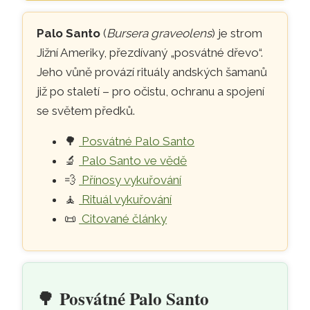
🌳
Posvátné dřevo Palo Santo 
Palo Santo
(
Bursera graveolens
) je strom
Jižní Ameriky, přezdívaný „posvátné dřevo“.
Jeho vůně provází rituály andských šamanů
již po staletí – pro očistu, ochranu a spojení
se světem předků.
🌳
Posvátné Palo Santo
🔬
Palo Santo ve vědě
💨
Přínosy vykuřování
🧘
Rituál vykuřování
📜
Citované články
🌳
Posvátné Palo Santo