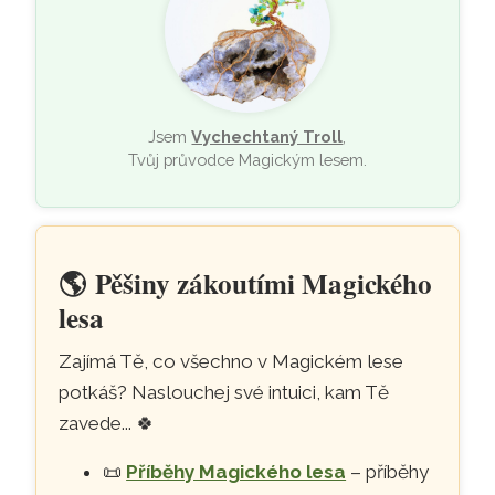
Jsem
Vychechtaný Troll
,
Tvůj průvodce Magickým lesem.
🌎
Pěšiny zákoutími Magického
lesa
Zajímá Tě, co všechno v Magickém lese
potkáš? Naslouchej své intuici, kam Tě
zavede...
🍀
📜
Příběhy Magického lesa
– příběhy