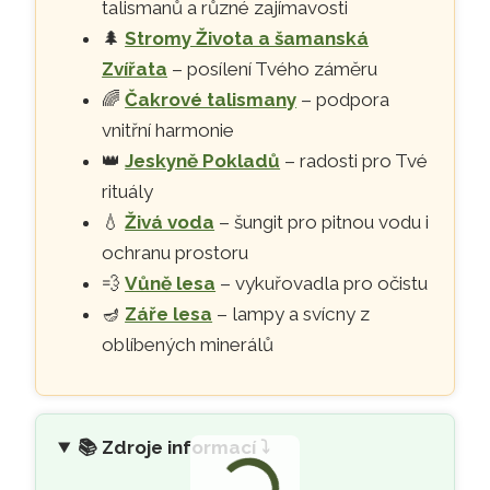
talismanů a různé zajímavosti
🌲
Stromy Života a šamanská
Zvířata
– posílení Tvého záměru
🌈
Čakrové talismany
– podpora
vnitřní harmonie
👑
Jeskyně Pokladů
– radosti pro Tvé
rituály
💧
Živá voda
– šungit pro pitnou vodu i
ochranu prostoru
💨
Vůně lesa
– vykuřovadla pro očistu
🪔
Záře lesa
– lampy a svícny z
oblíbených minerálů
📚
Zdroje informací ⤵️