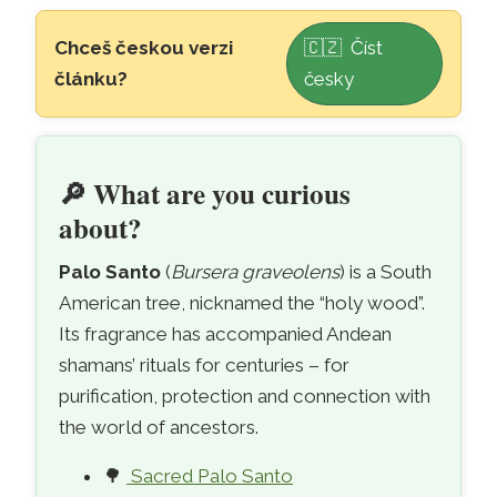
Skip to main content
Chceš českou verzi
🇨🇿 Číst
článku?
česky
🌳
Sacred Palo Santo wood – the Andean
🔎
What are you curious
about?
Palo Santo
(
Bursera graveolens
) is a South
American tree, nicknamed the “holy wood”.
Its fragrance has accompanied Andean
shamans’ rituals for centuries – for
purification, protection and connection with
the world of ancestors.
🌳
Sacred Palo Santo