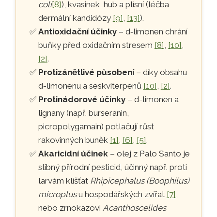
coli
[8]
), kvasinek, hub a plísní (léčba
dermální kandidózy
[9]
,
[13]
).
Antioxidační účinky
– d‑limonen chrání
buňky před oxidačním stresem
[8]
,
[10]
,
[2]
.
Protizánětlivé působení
– díky obsahu
d-limonenu a seskviterpenů
[10]
,
[2]
.
Protinádorové účinky
– d-limonen a
lignany (např. burseranin,
picropolygamain) potlačují růst
rakovinných buněk
[1]
,
[6]
,
[5]
.
Akaricidní účinek
– olej z Palo Santo je
slibný přírodní pesticid, účinný např. proti
larvám klíšťat
Rhipicephalus (Boophilus)
microplus
u hospodářských zvířat
[7]
,
nebo zrnokazovi
Acanthoscelides