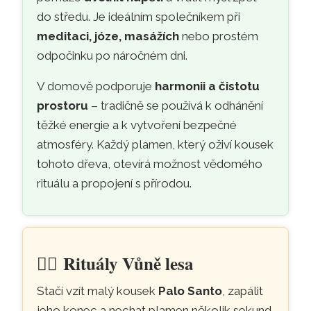
do středu. Je ideálním společníkem při
meditaci, józe, masážích
nebo prostém
odpočinku po náročném dni.
V domově podporuje
harmonii a čistotu
prostoru
– tradičně se používá k odhánění
těžké energie a k vytvoření bezpečné
atmosféry. Každý plamen, který oživí kousek
tohoto dřeva, otevírá možnost vědomého
rituálu a propojení s přírodou.
🧘‍♀️
Rituály Vůně lesa
Stačí vzít malý kousek
Palo Santo
, zapálit
jeho konec a nechat plamen několik sekund