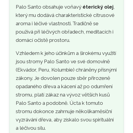
Palo Santo obsahuje voňavý
éterický olej
,
který mu dodává charakteristické citrusové
aroma i léčivé vlastnosti. Tradičně se
používá při léčivých obřadech, meditacích i
domácí očistě prostoru.
Vzhledem k jeho účinkům a širokému využití
jsou stromy Palo Santo ve své domovině
(Ekvádor, Peru, Kolumbie) chráněny přísnými
zákony. Je dovolen pouze sběr přirozeně
opadaného dřeva a kácení až po odumření
stromu, platí zákaz na vývoz větších kusů
Palo Santo a podobně. Úcta k tomuto
stromu dokonce zahrnuje několikaměsíční
vyzrávání dřeva, aby získalo svou spirituální
a léčivou sílu.