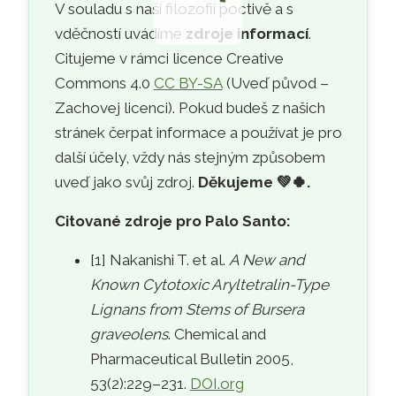
V souladu s naší filozofií poctivě a s
vděčností uvádíme
zdroje informací
.
Citujeme v rámci licence Creative
Commons 4.0
CC BY-SA
(Uveď původ –
Zachovej licenci). Pokud budeš z našich
stránek čerpat informace a používat je pro
další účely, vždy nás stejným způsobem
uveď jako svůj zdroj.
Děkujeme
💚🍀
.
Citované zdroje pro Palo Santo:
[1] Nakanishi T. et al.
A New and
Known Cytotoxic Aryltetralin-Type
Lignans from Stems of Bursera
graveolens
. Chemical and
Pharmaceutical Bulletin 2005,
53(2):229–231.
DOI.org