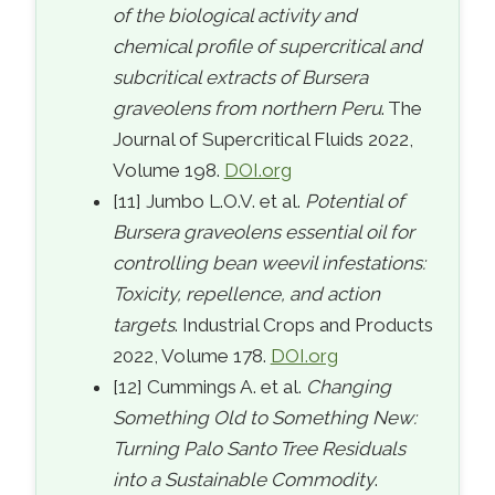
of the biological activity and
chemical profile of supercritical and
subcritical extracts of Bursera
graveolens from northern Peru
. The
Journal of Supercritical Fluids 2022,
Volume 198.
DOI.org
[11] Jumbo L.O.V. et al.
Potential of
Bursera graveolens essential oil for
controlling bean weevil infestations:
Toxicity, repellence, and action
targets
. Industrial Crops and Products
2022, Volume 178.
DOI.org
[12] Cummings A. et al.
Changing
Something Old to Something New:
Turning Palo Santo Tree Residuals
into a Sustainable Commodity
.