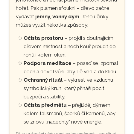
hořet. Pak plamen sfoukni – dřevo začne
vydávat
jemný, vonný dým
. Jeho účinky
můžeš využít několika způsoby:
Očista prostoru
– projdi s doutnajícím
dřevem místnost a nech kouř proudit do
rohů i kolem oken.
Podpora meditace
– posaď se, zpomal
dech a dovol vůni, aby Tě vedla do klidu.
Ochranný rituál
– vykresli ve vzduchu
symbolický kruh, který přináší pocit
bezpečí a stability.
Očista předmětu
– přejížděj dýmem
kolem talismanů, šperků či kamenů, aby
se znovu „nadechly“ nové energie.
Při vykuřování vždy dbej na bezpečnost – používej