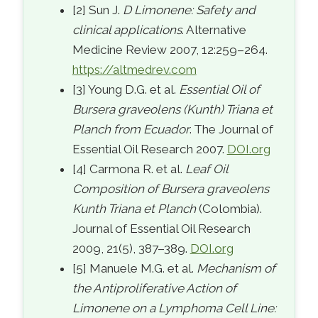
[2] Sun J.
D Limonene: Safety and
clinical applications
. Alternative
Medicine Review 2007, 12:259–264.
https://altmedrev.com
[3] Young D.G. et al.
Essential Oil of
Bursera graveolens (Kunth) Triana et
Planch from Ecuador
. The Journal of
Essential Oil Research 2007.
DOI.org
[4] Carmona R. et al.
Leaf Oil
Composition of Bursera graveolens
Kunth Triana et Planch
(Colombia).
Journal of Essential Oil Research
2009, 21(5), 387–389.
DOI.org
[5] Manuele M.G. et al.
Mechanism of
the Antiproliferative Action of
Limonene on a Lymphoma Cell Line: