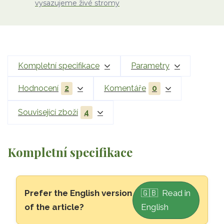
vysazujeme živé stromy
Kompletní specifikace
Parametry
Hodnocení
2
Komentáře
0
Související zboží
4
Kompletní specifikace
Přeskočit na hlavní obsah
Prefer the English version
🇬🇧 Read in
of the article?
English