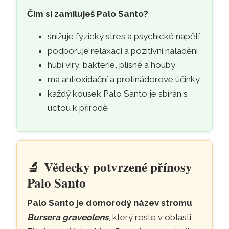
Čím si zamiluješ Palo Santo?
snižuje fyzický stres a psychické napětí
podporuje relaxaci a pozitivní naladění
hubí viry, bakterie, plísně a houby
má antioxidační a protinádorové účinky
každý kousek Palo Santo je sbírán s
úctou k přírodě
🔬
Vědecky potvrzené přínosy
- vědecky ověřené účinky 
Palo Santo
Palo Santo je domorodý název stromu
Bursera graveolens
, který roste v oblasti