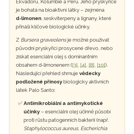
Ekvádoru, Kolumbie a Peru. Jeho pryskyřice
je bohatá na bioaktivní látky – zejména
d‑limonen
, seskviterpeny a lignany, které
přináší klíčové biologické účinky.
Z
Bursera graveolens
je možné používat
původní pryskyřicí prosycené dřevo, nebo
získat esenciální olej s dominantním
obsahem d‑limonenem (
[3]
,
[4]
,
[8]
,
[10]
).
Následující přehled shrnuje
vědecky
podložené přínosy
biologicky aktivních
látek Palo Santo:
Antimikrobiální a antimykotické
účinky
– esenciální olej účinně působí
proti růstu patogenních bakterií (např.
Staphylococcus aureus
,
Escherichia