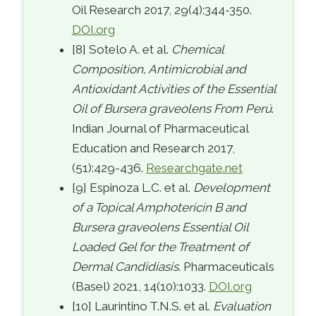
Oil Research 2017, 29(4):344-350.
DOI.org
[8] Sotelo A. et al.
Chemical
Composition, Antimicrobial and
Antioxidant Activities of the Essential
Oil of Bursera graveolens From Perú
.
Indian Journal of Pharmaceutical
Education and Research 2017,
(51):429-436.
Researchgate.net
[9] Espinoza L.C. et al.
Development
of a Topical Amphotericin B and
Bursera graveolens Essential Oil
Loaded Gel for the Treatment of
Dermal Candidiasis
. Pharmaceuticals
(Basel) 2021, 14(10):1033.
DOI.org
[10] Laurintino T.N.S. et al.
Evaluation