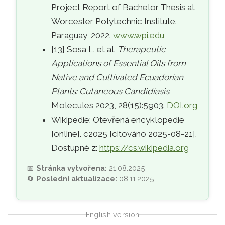
Project Report of Bachelor Thesis at
Worcester Polytechnic Institute.
Paraguay, 2022.
www.wpi.edu
[13] Sosa L. et al.
Therapeutic
Applications of Essential Oils from
Native and Cultivated Ecuadorian
Plants: Cutaneous Candidiasis
.
Molecules 2023, 28(15):5903.
DOI.org
Wikipedie: Otevřená encyklopedie
[online]. c2025 [citováno 2025-08-21].
Dostupné z:
https://cs.wikipedia.org
📅
Stránka vytvořena:
21.08.2025
🔄
Poslední aktualizace:
08.11.2025
English version