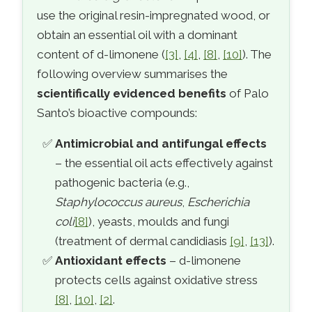
use the original resin-impregnated wood, or
obtain an essential oil with a dominant
content of d-limonene (
[3]
,
[4]
,
[8]
,
[10]
). The
following overview summarises the
scientifically evidenced benefits
of Palo
Santo’s bioactive compounds:
Antimicrobial and antifungal effects
– the essential oil acts effectively against
pathogenic bacteria (e.g.,
Staphylococcus aureus
,
Escherichia
coli
[8]
), yeasts, moulds and fungi
(treatment of dermal candidiasis
[9]
,
[13]
).
Antioxidant effects
– d-limonene
protects cells against oxidative stress
[8]
,
[10]
,
[2]
.