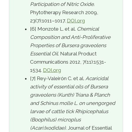
Participation of Nitric Oxide
.
Phytotherapy Research 2009,
23(7):1011–1017.
DOI.org
[6] Monzote L. et al.
Chemical
Composition and Anti-Proliferative
Properties of Bursera graveolens
Essential Oil
. Natural Product
Communications 2012, 7(11):1531-
1534.
DOI.org
[7] Rey-Valeirón C. et al.
Acaricidal
activity of essential oils of Bursera
graveolens (Kunth) Triana & Planch
and Schinus molle L. on unengorged
larvae of cattle tick Rhipicephalus
(Boophilus) microplus
(Acari:Ixodidae)
. Journal of Essential