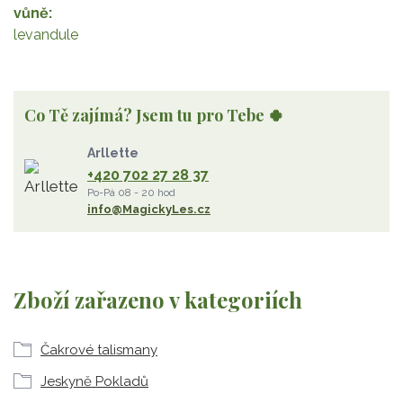
vůně
levandule
Co Tě zajímá? Jsem tu pro Tebe 🍀
Arllette
+420 702 27 28 37
Po-Pá 08 - 20 hod
info@MagickyLes.cz
Zboží zařazeno v kategoriích
Čakrové talismany
Jeskyně Pokladů