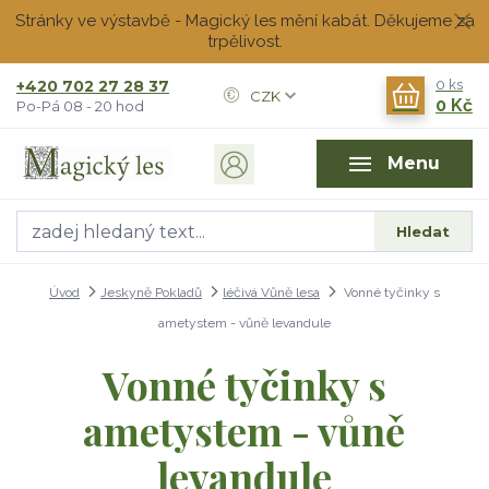
Stránky ve výstavbě - Magický les mění kabát. Děkujeme za
trpělivost.
+420 702 27 28 37
0
ks
CZK
0 Kč
Po-Pá 08 - 20 hod
Menu
Hledat
Úvod
Jeskyně Pokladů
léčivá Vůně lesa
Vonné tyčinky s
ametystem - vůně levandule
Vonné tyčinky s
ametystem - vůně
levandule