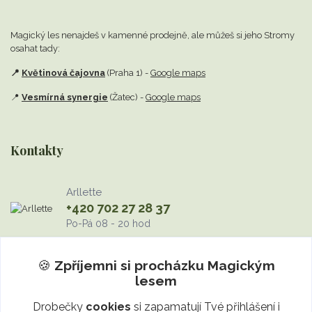
Magický les nenajdeš v kamenné prodejně,
ale můžeš si jeho Stromy
osahat tady:
📍
Květinová čajovna
(Praha 1) -
Google maps
📍
Vesmírná synergie
(Žatec) -
Google maps
Kontakty
Arllette
+420 702 27 28 37
Po-Pá 08 - 20 hod
info@MagickyLes.cz
🍪
Zpříjemni si procházku
Magickým
lesem
Drobečky
cookies
si zapamatují Tvé přihlášení i