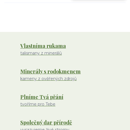
Vlastníma rukama
talismany z minerálů
Minerály s rodokmenem
kameny z ověřených zdrojů
Plníme Tvá přání
tvoříme pro Tebe
Společný dar přírodě
vysazujeme živé stromy