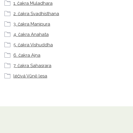
1. čakra Muladhara
2. čakra Svadhisthana
3. čakra Manipura
4. čakra Anahata
5. čakra Vishuddha
6. čakra Ajna
7. čakra Sahasrara
léčivá Vůně lesa