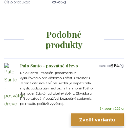
Číslo produktu:
07-06-3
Podobné
produkty
Palo Santo - posvátné dřevo
5 Kč
/
g
cena od
Palo Santo – tradiční jihoamerické
vykuřovadlo pro vědomou očistu prostoru.
Jemná citrusová vůně uvolňuje napětí těla i
mysli, podporuje meditaci a harmonii Tvého
domova. Etický, udržitelný sběr z Ekvádoru.
Při vykuřování používej bezpečný stojánek,
po rituálu pečlivě vyvětrej.
Skladem 229 g
Zvolit variantu