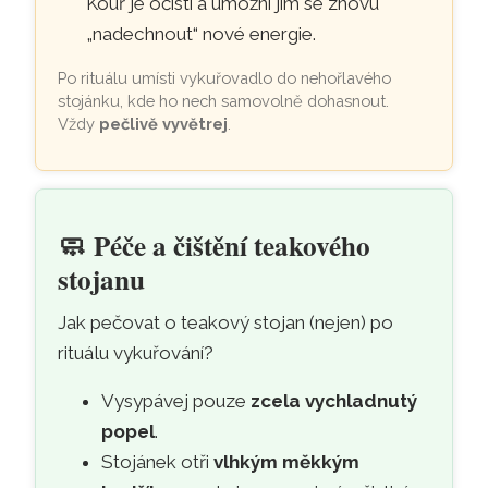
Kouř je očistí a umožní jim se znovu
„nadechnout“ nové energie.
Po rituálu umísti vykuřovadlo do nehořlavého
stojánku, kde ho nech samovolně dohasnout.
Vždy
pečlivě vyvětrej
.
🧼
Péče a čištění teakového
stojanu
Jak pečovat o teakový stojan (nejen) po
rituálu vykuřování?
Vysypávej pouze
zcela vychladnutý
popel
.
Stojánek otři
vlhkým měkkým