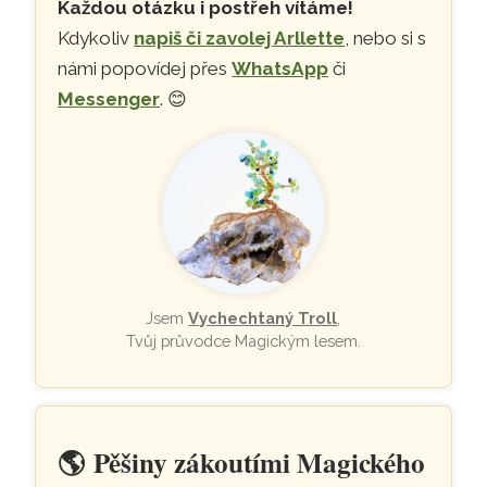
Každou otázku i postřeh vítáme!
Kdykoliv
napiš či zavolej Arllette
, nebo si s
námi popovídej přes
WhatsApp
či
Messenger
. 😊
Jsem
Vychechtaný Troll
,
Tvůj průvodce Magickým lesem.
🌎
Pěšiny zákoutími Magického