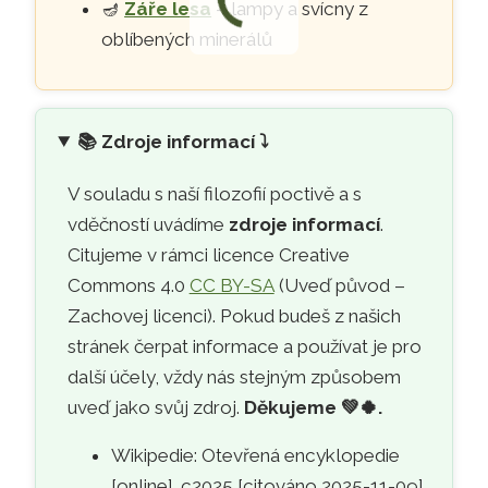
🪔
Záře lesa
– lampy a svícny z
oblíbených minerálů
📚
Zdroje informací ⤵️
V souladu s naší filozofií poctivě a s
vděčností uvádíme
zdroje informací
.
Citujeme v rámci licence Creative
Commons 4.0
CC BY-SA
(Uveď původ –
Zachovej licenci). Pokud budeš z našich
stránek čerpat informace a používat je pro
další účely, vždy nás stejným způsobem
uveď jako svůj zdroj.
Děkujeme
💚🍀
.
Wikipedie: Otevřená encyklopedie
[online]. c2025 [citováno 2025-11-09].