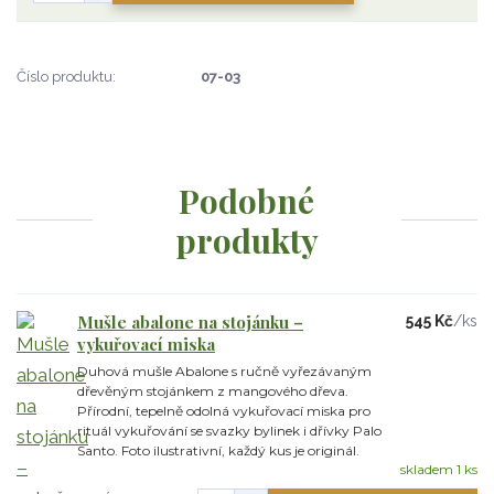
Číslo produktu:
07-03
Podobné
produkty
Mušle abalone na stojánku –
545 Kč
/
ks
vykuřovací miska
Duhová mušle Abalone s ručně vyřezávaným
dřevěným stojánkem z mangového dřeva.
Přírodní, tepelně odolná vykuřovací miska pro
rituál vykuřování se svazky bylinek i dřívky Palo
Santo. Foto ilustrativní, každý kus je originál.
skladem 1 ks