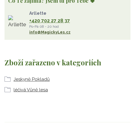
Co Tě zajímá? Jsem tu pro Tebe 🍀
Arllette
+420 702 27 28 37
Po-Pá 08 - 20 hod
info@MagickyLes.cz
Zboží zařazeno v kategoriích
Jeskyně Pokladů
léčivá Vůně lesa