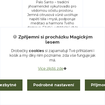
Palo Santo – tradiční
jihoamerické vykuřovadlo pro
vědomou očistu prostoru.
Jemná citrusová vůně uvolňuje
napětí těla i mysli, podporuje
meditaci a harmonii Tvého
domova. Etický, udržitelný sběr
z Ekvádoru. Při vykuřování
používej bezpečný stojánek, po
🍪
Zpříjemni si procházku
Magickým
rituálu pečlivě vyvětrej.
lesem
Skladem 229 g
5 Kč
Drobečky
cookies
si zapamatují Tvé přihlášení i
/
g
cena od
košík a my díky nim poznáme, zda vše funguje jak
má.
Zvolit variantu
Více zjistíš zde
🍀
nezbytné
Podrobné nastavení
Přijmo