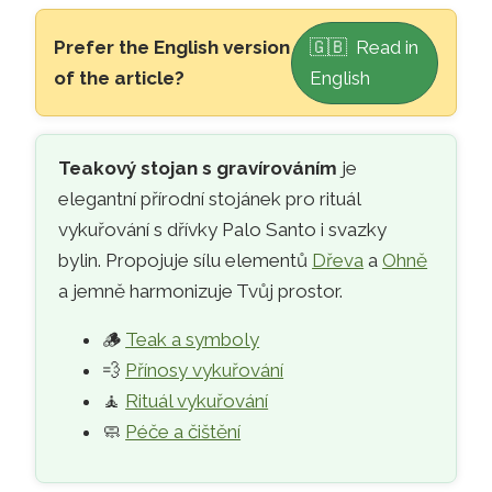
Přeskočit na hlavní obsah
Prefer the English version
🇬🇧 Read in
of the article?
English
🌳
Teakový stojan s gravírován
Teakový stojan s gravírováním
je
elegantní přírodní stojánek pro rituál
vykuřování s dřívky Palo Santo i svazky
bylin. Propojuje sílu elementů
Dřeva
a
Ohně
a jemně harmonizuje Tvůj prostor.
🪵
Teak a symboly
💨
Přínosy vykuřování
🧘
Rituál vykuřování
🧼
Péče a čištění