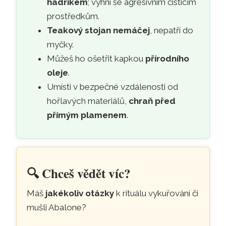
hadříkem
; vyhni se agresivním čisticím
prostředkům.
Teakový stojan nemáčej
, nepatří do
myčky.
Můžeš ho ošetřit kapkou
přírodního
oleje
.
Umísti v bezpečné vzdálenosti od
hořlavých materiálů,
chraň před
přímým plamenem
.
🔍
Chceš vědět víc?
Máš
jakékoliv otázky
k rituálu vykuřování či
mušli Abalone?