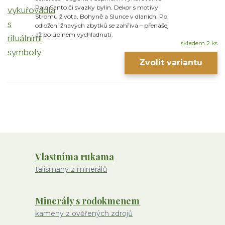
Palo Santo či svazky bylin. Dekor s motivy
Stromu života, Bohyně a Slunce v dlaních. Po
odložení žhavých zbytků se zahřívá – přenášej
až po úplném vychladnutí.
skladem 2 ks
Zvolit variantu
Vlastníma rukama
talismany z minerálů
Minerály s rodokmenem
kameny z ověřených zdrojů