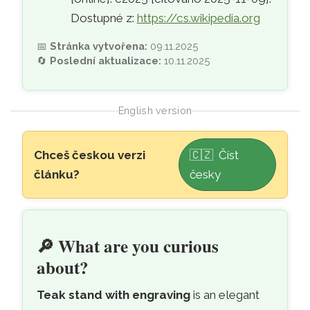
Dostupné z:
https://cs.wikipedia.org
📅
Stránka vytvořena:
09.11.2025
🔄
Poslední aktualizace:
10.11.2025
English version
Skip to main content
Chceš českou verzi
🇨🇿 Číst
článku?
česky
🌳
Teak stand with engraving for the sm
🔎
What are you curious
about?
Teak stand with engraving
is an elegant