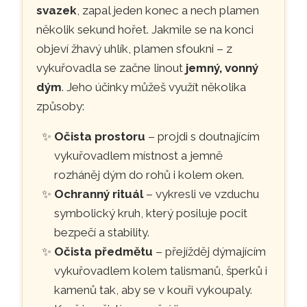
svazek
, zapal jeden konec a nech plamen
několik sekund hořet. Jakmile se na konci
objeví žhavý uhlík, plamen sfoukni – z
vykuřovadla se začne linout
jemný, vonný
dým
. Jeho účinky můžeš využít několika
způsoby:
Očista prostoru
– projdi s doutnajícím
vykuřovadlem místnost a jemně
rozháněj dým do rohů i kolem oken.
Ochranný rituál
– vykresli ve vzduchu
symbolický kruh, který posiluje pocit
bezpečí a stability.
Očista předmětu
– přejížděj dýmajícím
vykuřovadlem kolem talismanů, šperků i
kamenů tak, aby se v kouři vykoupaly.