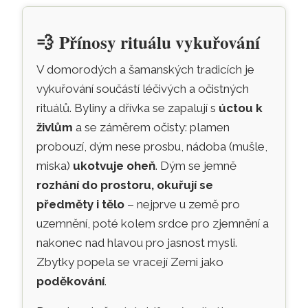
💨
Přínosy rituálu vykuřování
V domorodých a šamanských tradicích je
vykuřování součástí léčivých a očistných
rituálů. Byliny a dřívka se zapalují s
úctou k
živlům
a se záměrem očisty: plamen
probouzí, dým nese prosbu, nádoba (mušle,
miska)
ukotvuje oheň
. Dým se jemně
rozhání do prostoru, okuřují se
předměty i tělo
– nejprve u země pro
uzemnění, poté kolem srdce pro zjemnění a
nakonec nad hlavou pro jasnost mysli.
Zbytky popela se vracejí Zemi jako
poděkování
.