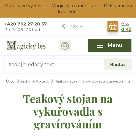
Stránky ve výstavbě - Magický les mění kabát. Děkujeme za
trpělivost.
+420 702 27 28 37
0
ks
CZK
0 Kč
Po-Pá 08 - 20 hod
Menu
Hledat
Úvod
Jeskyně Pokladů
Teakový stojan na vykuřovadla s gravírováním
Teakový stojan na
vykuřovadla s
gravírováním