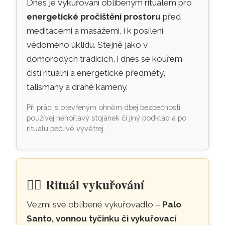
Dnes je vykuřování oblíbeným rituálem pro
energetické pročištění prostoru
před
meditacemi a masážemi, i k posílení
vědomého úklidu. Stejně jako v
domorodých tradicích, i dnes se kouřem
čistí rituální a energetické předměty,
talismany a drahé kameny.
Při práci s otevřeným ohněm dbej bezpečnosti,
používej nehořlavý stojánek či jiný podklad a po
rituálu pečlivě vyvětrej.
🧘‍♀️
Rituál vykuřování
Vezmi své oblíbené vykuřovadlo –
Palo
Santo, vonnou tyčinku či vykuřovací