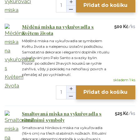
Přidat do košíku
Měděná miska na vykuřovadla s
500 Kč
/
ks
Květem života
Měděná miska na vykuřovadla se symbolem
Květu života a nalepenou izolační podložkou.
Samostatná dekorace i elegantní doplněk rituálu
vykuřování pro Palo Santo a svazky bylin.
Pozor: po odložení žhavých kousků se rychle
zahřívá, vždy ji pokládej na nehořlavý povrch a
přenášej až po vychladnutí.
skladem 1 ks
Přidat do košíku
Smaltovaná miska na vykuřovadla s
525 Kč
/
ks
rituálními symboly
Smaltovaná hliníková miska na vykuřovadla
(16×4 cm) na třech stabilních nožkách. Rituální
dekorace i elegantní doplněk k vykuřovaní s