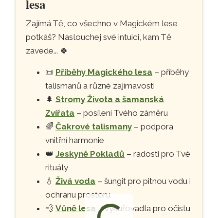
lesa
Zajímá Tě, co všechno v Magickém lese
potkáš? Naslouchej své intuici, kam Tě
zavede...
🍀
📜
Příběhy Magického lesa
– příběhy
talismanů a různé zajímavosti
🌲
Stromy Života a šamanská
Zvířata
– posílení Tvého záměru
🌈
Čakrové talismany
– podpora
vnitřní harmonie
👑
Jeskyně Pokladů
– radosti pro Tvé
rituály
💧
Živá voda
– šungit pro pitnou vodu i
ochranu prostoru
💨
Vůně lesa
– vykuřovadla pro očistu