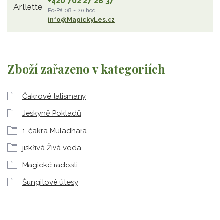
+420 702 27 28 37
Po-Pá 08 - 20 hod
info@MagickyLes.cz
Zboží zařazeno v kategoriích
Čakrové talismany
Jeskyně Pokladů
1. čakra Muladhara
jiskřivá Živá voda
Magické radosti
Šungitové útesy