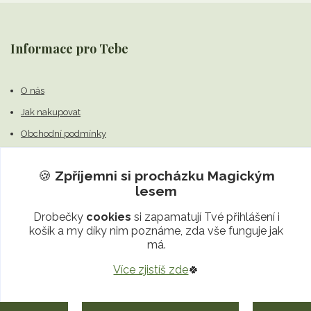
Informace pro Tebe
O nás
Jak nakupovat
Obchodní podmínky
Kontakty
🍪
Zpříjemni si procházku
Magickým
Příběhy Magického lesa
lesem
Drobečky
cookies
si zapamatují Tvé přihlášení i
Příběhy Magického lesa
košík a my díky nim poznáme, zda vše funguje jak
má.
Více zjistíš zde
🍀
Kdo Tě provede světem Magického lesa?
Splněná přání Magického lesa