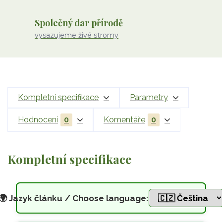
Společný dar přírodě
vysazujeme živé stromy
Kompletní specifikace
Parametry
Hodnocení
0
Komentáře
0
Kompletní specifikace
🌍
Jazyk článku / Choose language: