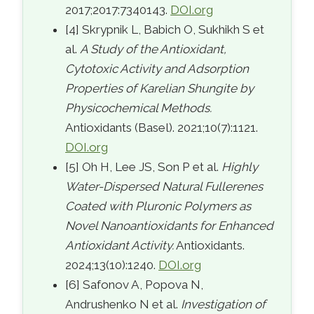
2017;2017:7340143.
DOI.org
[4] Skrypnik L, Babich O, Sukhikh S et
al.
A Study of the Antioxidant,
Cytotoxic Activity and Adsorption
Properties of Karelian Shungite by
Physicochemical Methods.
Antioxidants (Basel). 2021;10(7):1121.
DOI.org
[5] Oh H, Lee JS, Son P et al.
Highly
Water-Dispersed Natural Fullerenes
Coated with Pluronic Polymers as
Novel Nanoantioxidants for Enhanced
Antioxidant Activity.
Antioxidants.
2024;13(10):1240.
DOI.org
[6] Safonov A, Popova N,
Andrushenko N et al.
Investigation of