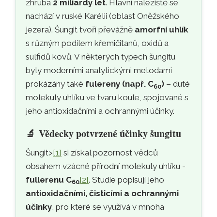
zhruba
2 miliardy let
. Hlavní naleziště se
nachází v ruské Karélii (oblast Oněžského
jezera). Šungit tvoří převážně
amorfní uhlík
s různým podílem křemičitanů, oxidů a
sulfidů kovů. V některých typech šungitu
byly moderními analytickými metodami
prokázány také
fulereny (např. C
)
– duté
60
molekuly uhlíku ve tvaru koule, spojované s
jeho antioxidačními a ochrannými účinky.
🔬
Vědecky potvrzené účinky šungitu
Šungit>
[1]
si získal pozornost vědců
obsahem vzácné přírodní molekuly uhlíku -
fullerenu C
[2]
. Studie popisují jeho
60
antioxidačními, čisticími a ochrannými
účinky
, pro které se využívá v mnoha