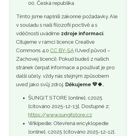
00, Česká republika
Tímto jsme naplnili zákonné požadavky. Ale
v souladu s naší filozofií poctivě a s
vděčností uvádíme
zdroje informací
.
Citujeme v rámci licence Creative
Commons 4.0
CC BY-SA
(Uveď původ –
Zachovej licenci). Pokud budeš z našich
stránek čerpat informace a používat je pro
další účely, vždy nás stejným způsobem
uveď jako svůj zdroj.
Děkujeme
💚🍀
.
ŠUNGIT STORE [online]. c2025
[citováno 2025-12-13]. Dostupné z:
https://www.sungitstore.cz
Wikipedie: Otevřená encyklopedie
[online]. c2025 [citováno 2025-12-12].