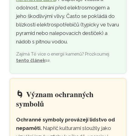
odolnost, chrání před elektrosmogem a
jeho škodlivými vlivy. Často se pokládá do
blízkosti elektrospotřebičů (typicky ve tvaru
pyramid nebo nalepovacích destiček) a
nádob s pitnou vodou.
Zajímá Tě více o energii kamenů? Prozkoumej
tento článek
📜
.
🌀
Význam ochranných
symbolů
Ochranné symboly provázejí lidstvo od
nepaměti.
Napříč kulturami sloužily jako