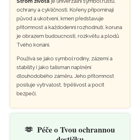
Strom života
je univerzální symbol růstu,
ochrany a cykličnosti. Kořeny připomínají
původ a ukotvení, kmen představuje
přítomnost a každodenní rozhodnutí, koruna
je obrazem budoucnosti, rozkvětu a plodů
Tvého konání.
Používá se jako symbol rodiny, zázemí a
stability i jako talisman naplnění
dlouhodobého záměru. Jeho přítomnost
posiluje vytrvalost, trpělivost a pocit
bezpečí.
🫶
Péče o Tvou ochrannou
destičku