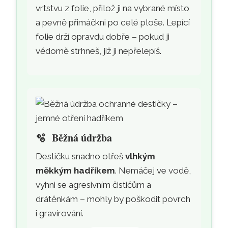
vrtstvu z folie, přilož ji na vybrané místo
a pevně přimáčkni po celé ploše. Lepící
folie drží opravdu dobře – pokud ji
vědomě strhneš, již ji nepřelepíš.
🫧
Běžná údržba
Destičku snadno otřeš
vlhkým
měkkým hadříkem
. Nemáčej ve vodě,
vyhni se agresivním čističům a
drátěnkám – mohly by poškodit povrch
i gravírování.