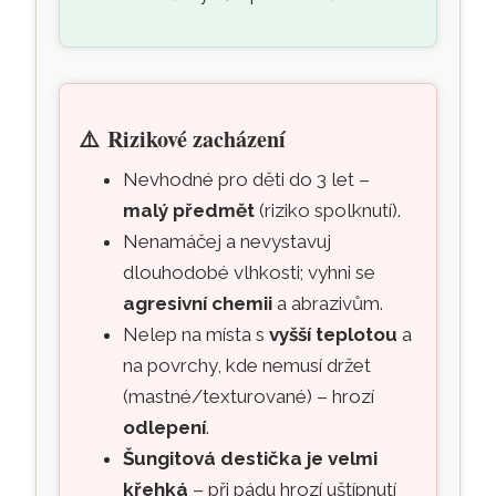
⚠️
Rizikové zacházení
Nevhodné pro děti do 3 let –
malý předmět
(riziko spolknutí).
Nenamáčej a nevystavuj
dlouhodobé vlhkosti; vyhni se
agresivní chemii
a abrazivům.
Nelep na místa s
vyšší teplotou
a
na povrchy, kde nemusí držet
(mastné/texturované) – hrozí
odlepení
.
Šungitová destička je velmi
křehká
– při pádu hrozí uštípnutí