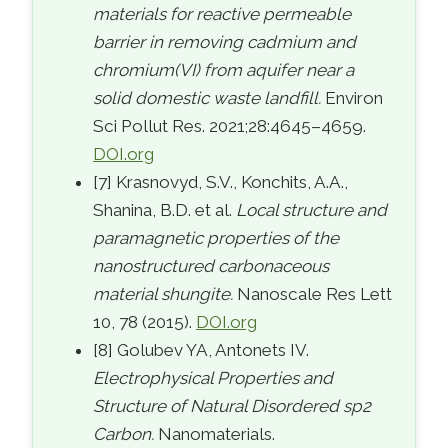
materials for reactive permeable
barrier in removing cadmium and
chromium(VI) from aquifer near a
solid domestic waste landfill.
Environ
Sci Pollut Res. 2021;28:4645–4659.
DOI.org
[7] Krasnovyd, S.V., Konchits, A.A.,
Shanina, B.D. et al.
Local structure and
paramagnetic properties of the
nanostructured carbonaceous
material shungite.
Nanoscale Res Lett
10, 78 (2015).
DOI.org
[8] Golubev YA, Antonets IV.
Electrophysical Properties and
Structure of Natural Disordered sp2
Carbon.
Nanomaterials.