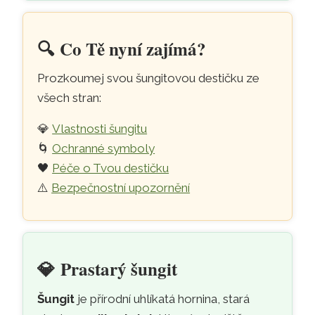
🔍️
Co Tě nyní zajímá?
Prozkoumej svou šungitovou destičku ze
všech stran:
💎
Vlastnosti šungitu
🌀
Ochranné symboly
🖤
Péče o Tvou destičku
⚠️
Bezpečnostní upozornění
💎
Prastarý šungit
Šungit
je přírodní uhlíkatá hornina, stará