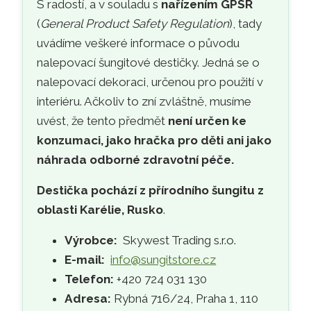
S radostí, a v souladu s
nařízením GPSR
(
General Product Safety Regulation
), tady
uvádíme veškeré informace o původu
nalepovací šungitové destičky. Jedná se o
nalepovací dekoraci, určenou pro použití v
interiéru. Ačkoliv to zní zvláštně, musíme
uvést, že tento předmět
není určen ke
konzumaci, jako hračka pro děti ani jako
náhrada odborné zdravotní péče.
Destička pochází z přírodního šungitu z
oblasti Karélie, Rusko
.
Výrobce:
Skywest Trading s.r.o.
E-mail:
info@sungitstore.cz
Telefon:
+420 724 031 130
Adresa:
Rybná 716/24, Praha 1, 110