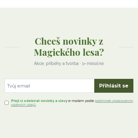
Chceš novinky z
Magického lesa?
Akce, příběhy a tvorba · 1× měsíčně
Přihlásit se
Přeji si odebírat novinky a slevy
e-mailem
podle
podmínek zpracováním
osobních údajů
.