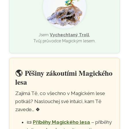
Jsem
Vychechtaný Troll
,
Tvůj průvodce Magickým lesem.
🌎
Pěšiny zákoutími Magického
lesa
Zajímá Tě, co všechno v Magickém lese
potkáš? Naslouchej své intuici, kam Tě
zavede...
🍀
📜
Příběhy Magického lesa
– příběhy