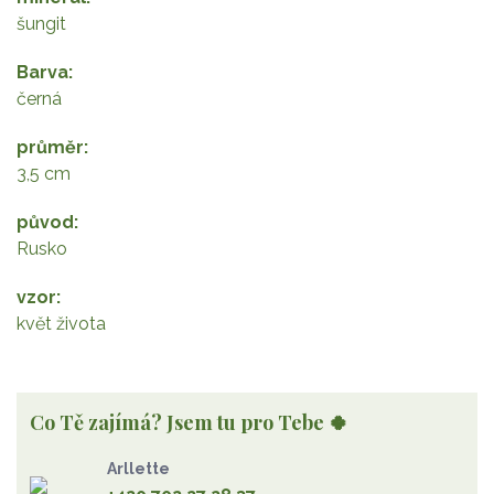
šungit
Barva
černá
průměr
3,5 cm
původ
Rusko
vzor
květ života
Co Tě zajímá? Jsem tu pro Tebe 🍀
Arllette