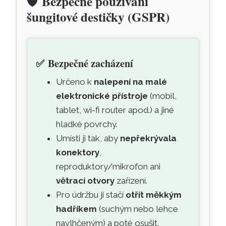
🛡️
Bezpečné používání
šungitové destičky (GSPR)
✅
Bezpečné zacházení
Určeno k
nalepení na malé
elektronické přístroje
(mobil,
tablet, wi-fi router apod.) a jiné
hladké povrchy.
Umísti ji tak, aby
nepřekrývala
konektory
,
reproduktory/mikrofon ani
větrací otvory
zařízení.
Pro údržbu ji stačí
otřít měkkým
hadříkem
(suchým nebo lehce
navlhčeným) a poté osušit.