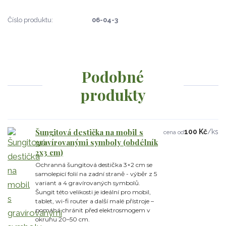
Číslo produktu:
06-04-3
Podobné
produkty
Šungitová destička na mobil s
100 Kč
/
ks
cena od
gravírovanými symboly (obdélník
2x3 cm)
Ochranná šungitová destička 3×2 cm se
samolepicí folií na zadní straně - výběr z 5
variant a 4 gravírovaných symbolů.
Šungit této velikosti je ideální pro mobil,
tablet, wi-fi router a další malé přístroje –
pomáhá chránit před elektrosmogem v
okruhu 20–50 cm.