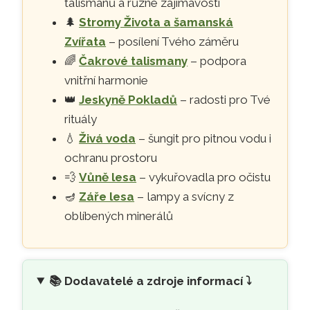
talismanů a různé zajímavosti
🌲
Stromy Života a šamanská
Zvířata
– posílení Tvého záměru
🌈
Čakrové talismany
– podpora
vnitřní harmonie
👑
Jeskyně Pokladů
– radosti pro Tvé
rituály
💧
Živá voda
– šungit pro pitnou vodu i
ochranu prostoru
💨
Vůně lesa
– vykuřovadla pro očistu
🪔
Záře lesa
– lampy a svícny z
oblíbených minerálů
📚
Dodavatelé a zdroje informací ⤵️