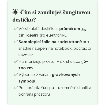
Šungitová ochranná samolepicí
Přeskočit na hlavní obsah
🌟
Čím si zamiluješ šungitovou
destičku?
Větší kulatá destička s
průměrem 3,5
cm
, ideální pro elektroniku
Samolepicí folie na zadní straně
pro
snadné nalepení na notebook, počítač či
kávovar
Harmonizuje prostor v okruhu cca
50–
100 cm
Výběr ze 2 variant
gravírovaných
symbolů
Prastará síla šungitu – uzemnění, stabilita,
ochrana prostoru