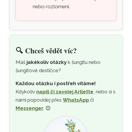
nebo rozlomení.
🔍
Chceš vědět víc?
Máš
jakékoliv otázky
k šungitu nebo
šungitové destičce?
Každou otázku i postřeh vítáme!
Kdykoliv
napiš či zavolej Arllette
, nebo si s
námi popovídej přes
WhatsApp
či
Messenger
. 😊