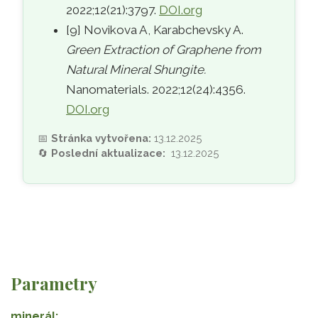
2022;12(21):3797.
DOI.org
[9] Novikova A, Karabchevsky A.
Green Extraction of Graphene from
Natural Mineral Shungite.
Nanomaterials. 2022;12(24):4356.
DOI.org
📅
Stránka vytvořena:
13.12.2025
🔄
Poslední aktualizace:
13.12.2025
Parametry
minerál