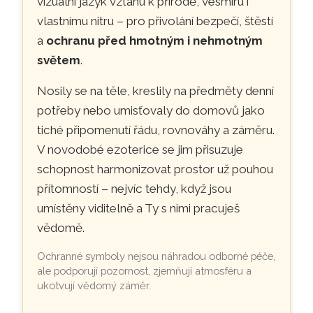
vizuální jazyk vztahu k přírodě, vesmíru i
vlastnímu nitru – pro přivolání bezpečí, štěstí
a
ochranu před hmotným i nehmotným
světem
.
Nosily se na těle, kreslily na předměty denní
potřeby nebo umisťovaly do domovů jako
tiché připomenutí řádu, rovnováhy a záměru.
V novodobé ezoterice se jim přisuzuje
schopnost harmonizovat prostor už pouhou
přítomností – nejvíc tehdy, když jsou
umístěny viditelně a Ty s nimi pracuješ
vědomě.
Ochranné symboly nejsou náhradou odborné péče,
ale podporují pozornost, zjemňují atmosféru a
ukotvují vědomý záměr.