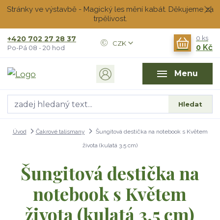
Stránky ve výstavbě - Magický les mění kabát. Děkujeme za
trpělivost.
+420 702 27 28 37
0
ks
CZK
0 Kč
Po-Pá 08 - 20 hod
Menu
Hledat
Úvod
Čakrové talismany
Šungitová destička na notebook s Květem
života (kulatá 3.5 cm)
Šungitová destička na
notebook s Květem
života (kulatá 3.5 cm)