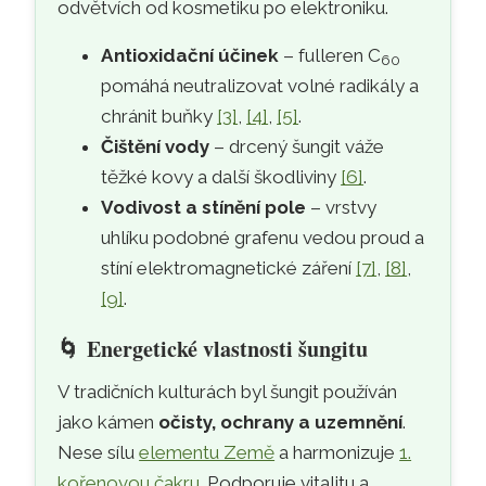
odvětvích od kosmetiku po elektroniku.
Antioxidační účinek
– fulleren C
60
pomáhá neutralizovat volné radikály a
chránit buňky
[3]
,
[4]
,
[5]
.
Čištění vody
– drcený šungit váže
těžké kovy a další škodliviny
[6]
.
Vodivost a stínění pole
– vrstvy
uhlíku podobné grafenu vedou proud a
stíní elektromagnetické záření
[7]
,
[8]
,
[9]
.
🌀
Energetické vlastnosti šungitu
V tradičních kulturách byl šungit používán
jako kámen
očisty, ochrany a uzemnění
.
Nese sílu
elementu Země
a harmonizuje
1.
kořenovou čakru
. Podporuje vitalitu a