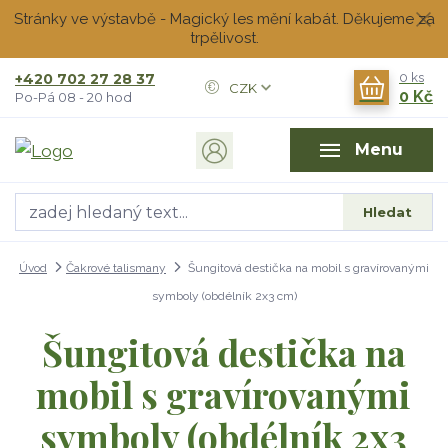
Stránky ve výstavbě - Magický les mění kabát. Děkujeme za
trpělivost.
+420 702 27 28 37
0
ks
CZK
0 Kč
Po-Pá 08 - 20 hod
Menu
Hledat
Úvod
Čakrové talismany
Šungitová destička na mobil s gravírovanými
symboly (obdélník 2x3 cm)
Šungitová destička na
mobil s gravírovanými
symboly (obdélník 2x3