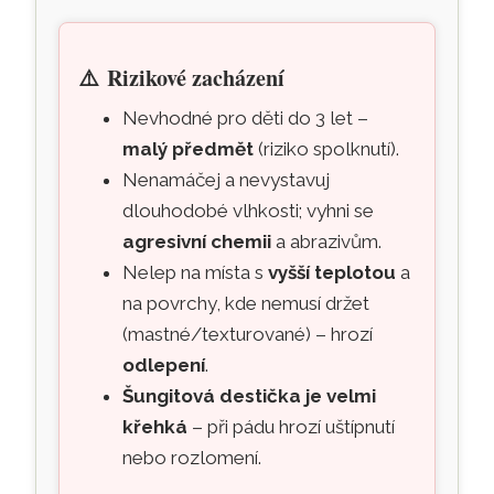
⚠️
Rizikové zacházení
Nevhodné pro děti do 3 let –
malý předmět
(riziko spolknutí).
Nenamáčej a nevystavuj
dlouhodobé vlhkosti; vyhni se
agresivní chemii
a abrazivům.
Nelep na místa s
vyšší teplotou
a
na povrchy, kde nemusí držet
(mastné/texturované) – hrozí
odlepení
.
Šungitová destička je velmi
křehká
– při pádu hrozí uštípnutí
nebo rozlomení.