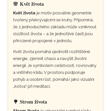
🌸
Květ života
Květ života
je motiv posvátné geometrie
tvořený překrývajícími se kruhy. Připomíná,
že z jednoduchého základu může vzniknout
složitost života – a že jednotlivé části jsou
přirozeně propojené v jednotu.
Květ života pomáhá sjednotit roztříštěné
energie, zjemnit chaos a navýšit životní
energii. Je symbolem celistvosti, rovnováhy
a vnitřního klidu. V prostoru podporuje
pohyb a osobní růst, pomáhá i jako vizuální
„kotva“ při meditaci.
🌳
Strom života
Strom života
je univerzální symbol růstu,