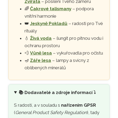
Zvířata
– posílení Tvého záměru
🌈
Čakrové talismany
– podpora
vnitřní harmonie
👑
Jeskyně Pokladů
– radosti pro Tvé
rituály
💧
Živá voda
– šungit pro pitnou vodu i
ochranu prostoru
💨
Vůně lesa
– vykuřovadla pro očistu
🪔
Záře lesa
– lampy a svícny z
oblíbených minerálů
📚
Dodavatelé a zdroje informací ⤵️
S radostí, a v souladu s
nařízením GPSR
(
General Product Safety Regulation
), tady