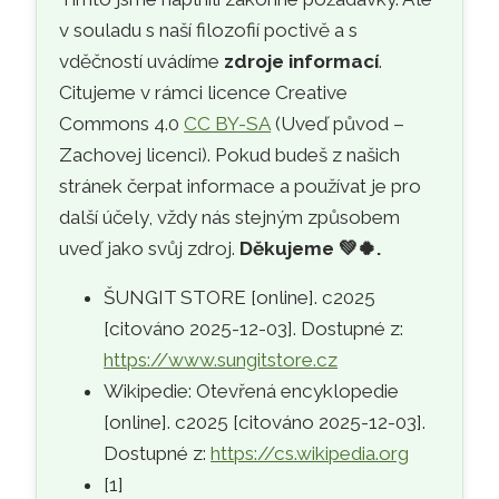
v souladu s naší filozofií poctivě a s
vděčností uvádíme
zdroje informací
.
Citujeme v rámci licence Creative
Commons 4.0
CC BY-SA
(Uveď původ –
Zachovej licenci). Pokud budeš z našich
stránek čerpat informace a používat je pro
další účely, vždy nás stejným způsobem
uveď jako svůj zdroj.
Děkujeme
💚🍀
.
ŠUNGIT STORE [online]. c2025
[citováno 2025-12-03]. Dostupné z:
https://www.sungitstore.cz
Wikipedie: Otevřená encyklopedie
[online]. c2025 [citováno 2025-12-03].
Dostupné z:
https://cs.wikipedia.org
[1]