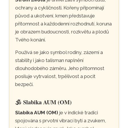
ochrany a cykličnosti. Kořeny připomínají
původ a ukotvení, kmen představuje
přítomnost a každodenní rozhodnutí, koruna
je obrazem budoucnosti, rozkvětu a plodů
Tvého konání.
Používá se jako symbol rodiny, zázemí a
stability i jako talisman naplnění
dlouhodobého záměru. Jeho přítomnost
posiluje vytrvalost, trpělivost a pocit
bezpečí.
🕉️
Slabika AUM (OM)
Slabika AUM (OM)
je v indické tradici
spojována s prvotní vibrací bytí a zvukem,