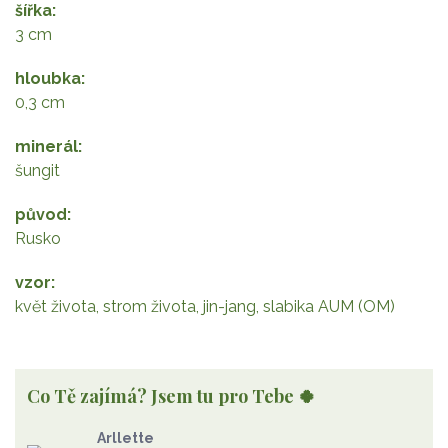
šířka
3 cm
hloubka
0,3 cm
minerál
šungit
původ
Rusko
vzor
květ života, strom života, jin-jang, slabika AUM (OM)
Co Tě zajímá? Jsem tu pro Tebe 🍀
Arllette