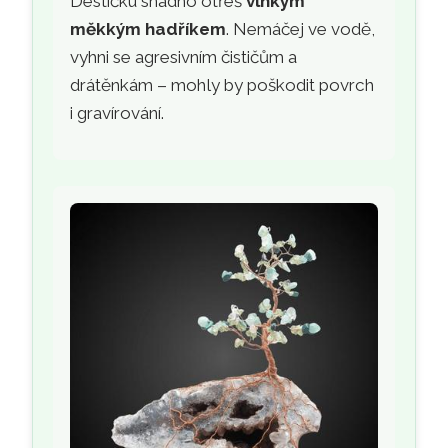
Destičku snadno otřeš
vlhkým
měkkým hadříkem
. Nemáčej ve vodě,
vyhni se agresivním čističům a
drátěnkám – mohly by poškodit povrch
i gravírování.