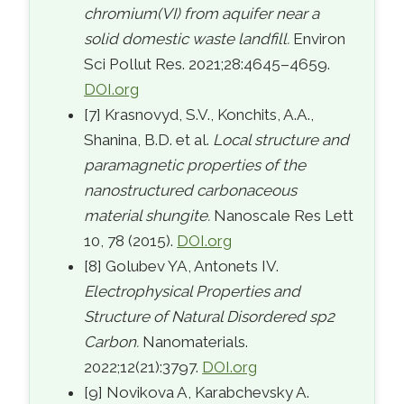
chromium(VI) from aquifer near a
solid domestic waste landfill.
Environ
Sci Pollut Res. 2021;28:4645–4659.
DOI.org
[7] Krasnovyd, S.V., Konchits, A.A.,
Shanina, B.D. et al.
Local structure and
paramagnetic properties of the
nanostructured carbonaceous
material shungite.
Nanoscale Res Lett
10, 78 (2015).
DOI.org
[8] Golubev YA, Antonets IV.
Electrophysical Properties and
Structure of Natural Disordered sp2
Carbon.
Nanomaterials.
2022;12(21):3797.
DOI.org
[9] Novikova A, Karabchevsky A.