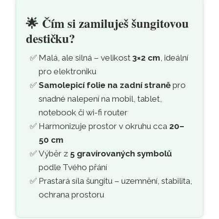
Šungitová ochranná samolepicí
Přeskočit na hlavní obsah
🌟
Čím si zamiluješ šungitovou
destičku?
Malá, ale silná – velikost
3×2 cm
, ideální
pro elektroniku
Samolepicí folie na zadní straně
pro
snadné nalepení na mobil, tablet,
notebook či wi-fi router
Harmonizuje prostor v okruhu cca
20–
50 cm
Výběr z
5 gravírovaných symbolů
podle Tvého přání
Prastará síla šungitu – uzemnění, stabilita,
ochrana prostoru