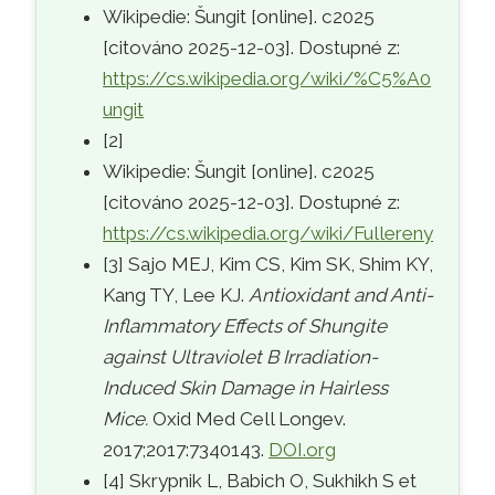
Wikipedie: Šungit [online]. c2025
[citováno 2025-12-03]. Dostupné z:
https://cs.wikipedia.org/wiki/%C5%A0
ungit
[2]
Wikipedie: Šungit [online]. c2025
[citováno 2025-12-03]. Dostupné z:
https://cs.wikipedia.org/wiki/Fullereny
[3] Sajo MEJ, Kim CS, Kim SK, Shim KY,
Kang TY, Lee KJ.
Antioxidant and Anti-
Inflammatory Effects of Shungite
against Ultraviolet B Irradiation-
Induced Skin Damage in Hairless
Mice.
Oxid Med Cell Longev.
2017;2017:7340143.
DOI.org
[4] Skrypnik L, Babich O, Sukhikh S et