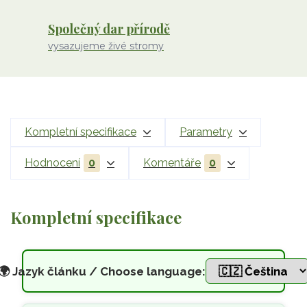
Společný dar přírodě
vysazujeme živé stromy
Kompletní specifikace
Parametry
Hodnocení
0
Komentáře
0
Kompletní specifikace
🌍
Jazyk článku / Choose language: