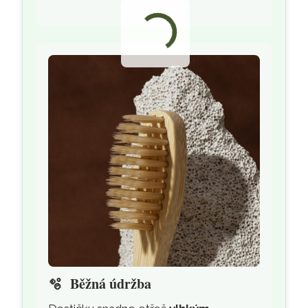
🫧
Běžná údržba