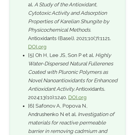
al.
A Study of the Antioxidant,
Cytotoxic Activity and Adsorption
Properties of Karelian Shungite by
Physicochemical Methods.
Antioxidants (Basel). 2021;10(7):1121.
DOI.org
[5] Oh H, Lee JS, Son P et al.
Highly
Water-Dispersed Natural Fullerenes
Coated with Pluronic Polymers as
Novel Nanoantioxidants for Enhanced
Antioxidant Activity.
Antioxidants.
2024;13(10):1240.
DOI.org
[6] Safonov A, Popova N,
Andrushenko N et al.
Investigation of
materials for reactive permeable
barrier in removing cadmium and