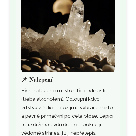
📌
Nalepení
Před nalepením místo otři a odmasti
(třeba alkoholem). Odloupni kdycí
vrtstvu z folie, přilož ji na vybrané místo
a pevně přimáčkni po celé ploše. Lepící
folie drží opravdu dobře – pokud ji
vědomě strhneš, již ji nepřelepíš.