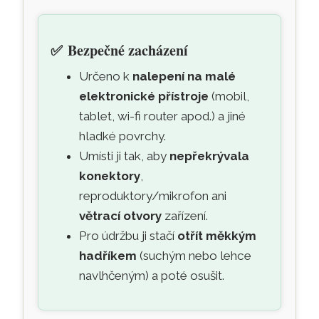
✅
Bezpečné zacházení
Určeno k
nalepení na malé
elektronické přístroje
(mobil,
tablet, wi-fi router apod.) a jiné
hladké povrchy.
Umísti ji tak, aby
nepřekrývala
konektory
,
reproduktory/mikrofon ani
větrací otvory
zařízení.
Pro údržbu ji stačí
otřít měkkým
hadříkem
(suchým nebo lehce
navlhčeným) a poté osušit.