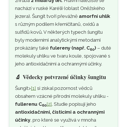
zhruba
2 miliardy let
. Hlavní naleziště se
nachází v ruské Karélii (oblast Oněžského
jezera). Šungit tvoří převážně
amorfní uhlík
s různým podílem křemičitanů, oxidů a
sulfidů kovů. V některých typech šungitu
byly moderními analytickými metodami
prokázány také
fulereny (např. C
)
– duté
60
molekuly uhlíku ve tvaru koule, spojované s
jeho antioxidačními a ochrannými účinky.
🔬
Vědecky potvrzené účinky šungitu
Šungit>
[1]
si získal pozornost vědců
obsahem vzácné přírodní molekuly uhlíku -
fullerenu C
[2]
. Studie popisují jeho
60
antioxidačními, čisticími a ochrannými
účinky
, pro které se využívá v mnoha