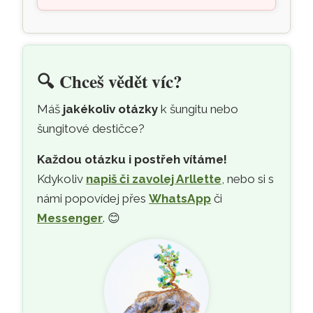
🔍
Chceš vědět víc?
Máš
jakékoliv otázky
k šungitu nebo
šungitové destičce?
Každou otázku i postřeh vítáme!
Kdykoliv
napiš či zavolej Arllette
, nebo si s
námi popovídej přes
WhatsApp
či
Messenger
. 😊