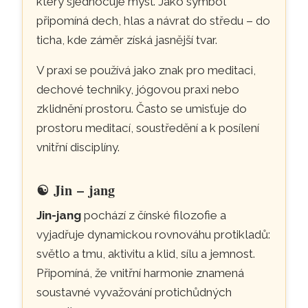
který sjednocuje mysl. Jako symbol
připomíná dech, hlas a návrat do středu – do
ticha, kde záměr získá jasnější tvar.
V praxi se používá jako znak pro meditaci,
dechové techniky, jógovou praxi nebo
zklidnění prostoru. Často se umisťuje do
prostoru meditací, soustředění a k posílení
vnitřní disciplíny.
☯
Jin – jang
Jin-jang
pochází z čínské filozofie a
vyjadřuje dynamickou rovnováhu protikladů:
světlo a tmu, aktivitu a klid, sílu a jemnost.
Připomíná, že vnitřní harmonie znamená
soustavné vyvažování protichůdných