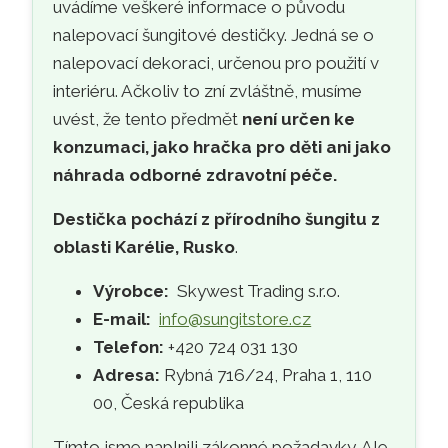
uvádíme veškeré informace o původu
nalepovací šungitové destičky. Jedná se o
nalepovací dekoraci, určenou pro použití v
interiéru. Ačkoliv to zní zvláštně, musíme
uvést, že tento předmět
není určen ke
konzumaci, jako hračka pro děti ani jako
náhrada odborné zdravotní péče.
Destička pochází z přírodního šungitu z
oblasti Karélie, Rusko
.
Výrobce:
Skywest Trading s.r.o.
E-mail:
info@sungitstore.cz
Telefon:
+420 724 031 130
Adresa:
Rybná 716/24, Praha 1, 110
00, Česká republika
Tímto jsme naplnili zákonné požadavky. Ale