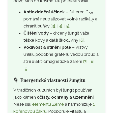
odvětvích od kosmetiku po elektroniku.
Antioxidační účinek
– fulleren C
60
pomáhá neutralizovat volné radikály a
chránit buňky
[3]
,
[4]
,
[5]
.
Čištění vody
– drcený šungit váže
těžké kovy a další škodliviny
[6]
.
Vodivost a stínění pole
– vrstvy
uhlíku podobné grafenu vedou proud a
stíní elektromagnetické záření
[7]
,
[8]
,
[9]
.
🌀
Energetické vlastnosti šungitu
V tradičních kulturách byl šungit používán
jako kámen
očisty, ochrany a uzemnění
.
Nese sílu
elementu Země
a harmonizuje
1.
kořenovou čakru
. Podporuje vitalitu a