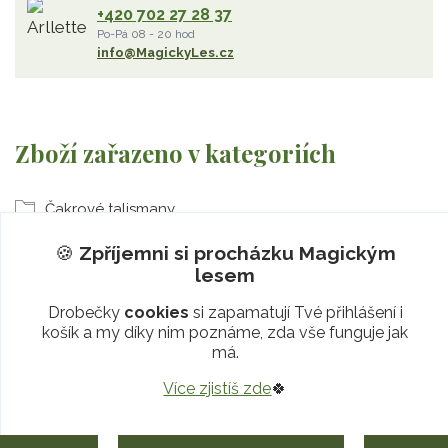
+420 702 27 28 37
Po-Pá 08 - 20 hod
info@MagickyLes.cz
Zboží zařazeno v kategoriích
Čakrové talismany
Jeskyně Pokladů
🍪
Zpříjemni si procházku
Magickým
lesem
1. čakra Muladhara
Drobečky
cookies
si zapamatují Tvé přihlášení i
jiskřivá Živá voda
košík a my díky nim poznáme, zda vše funguje jak
Magické radosti
má.
Šungitové útesy
Více zjistíš zde
🍀