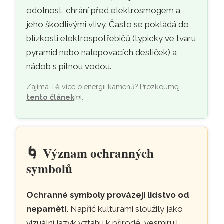
odolnost, chrání před elektrosmogem a
jeho škodlivými vlivy. Často se pokládá do
blízkosti elektrospotřebičů (typicky ve tvaru
pyramid nebo nalepovacích destiček) a
nádob s pitnou vodou.
Zajímá Tě více o energii kamenů? Prozkoumej
tento článek
📜
.
🌀
Význam ochranných
symbolů
Ochranné symboly provázejí lidstvo od
nepaměti.
Napříč kulturami sloužily jako
vizuální jazyk vztahu k přírodě, vesmíru i