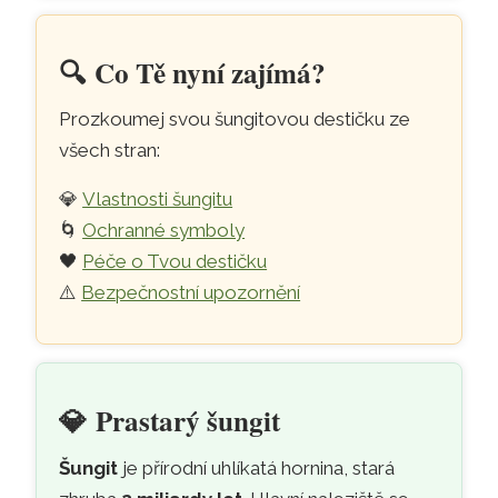
🔍️
Co Tě nyní zajímá?
Prozkoumej svou šungitovou destičku ze
všech stran:
💎
Vlastnosti šungitu
🌀
Ochranné symboly
🖤
Péče o Tvou destičku
⚠️
Bezpečnostní upozornění
💎
Prastarý šungit
Šungit
je přírodní uhlíkatá hornina, stará