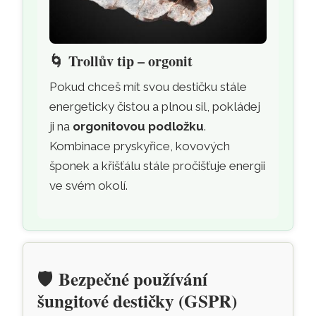
🌀
Trollův tip – orgonit
Pokud chceš mít svou destičku stále
energeticky čistou a plnou sil, pokládej
ji na
orgonitovou podložku
.
Kombinace pryskyřice, kovových
šponek a křišťálu stále pročišťuje energii
ve svém okolí.
🛡️
Bezpečné používání
šungitové destičky (GSPR)