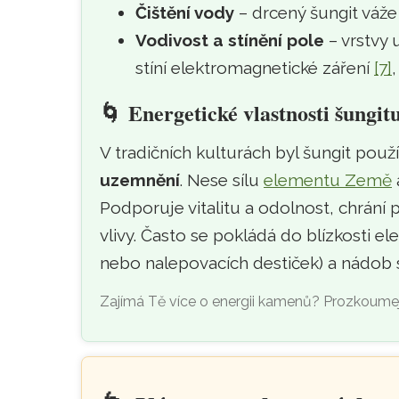
Čištění vody
– drcený šungit váže 
Vodivost a stínění pole
– vrstvy
stíní elektromagnetické záření
[7]
🌀
Energetické vlastnosti šungit
V tradičních kulturách byl šungit pou
uzemnění
. Nese sílu
elementu Země
Podporuje vitalitu a odolnost, chrání
vlivy. Často se pokládá do blízkosti e
nebo nalepovacích destiček) a nádob 
Zajímá Tě více o energii kamenů? Prozkoume