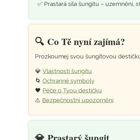
Prastará síla šungitu – uzemnění, s
🔍️
Co Tě nyní zajímá?
Prozkoumej svou šungitovou destičku 
💎
Vlastnosti šungitu
🌀
Ochranné symboly
🖤
Péče o Tvou destičku
⚠️
Bezpečnostní upozornění
💎
Prastarý šungit