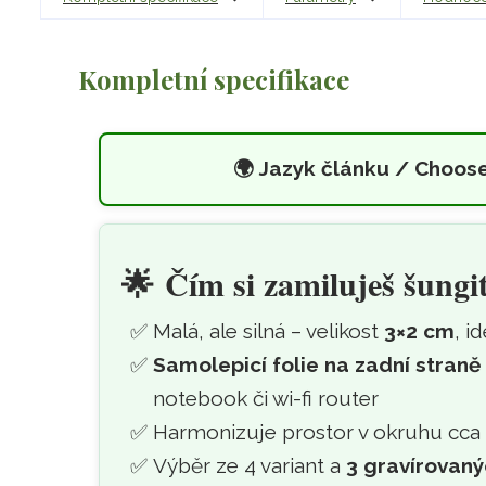
Kompletní specifikace
🌍
Jazyk článku / Choos
Šungitová ochranná s
Přeskočit na hlavní obsah
🌟
Čím si zamiluješ šungi
Malá, ale silná – velikost
3×2 cm
, i
Samolepicí folie na zadní straně
notebook či wi-fi router
Harmonizuje prostor v okruhu cca
Výběr ze 4 variant a
3 gravírovan