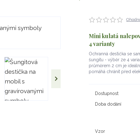
Ohodno
Mini kulatá nalepov
4 varianty
Ochranná destička se samo
šungitu - výběr ze 4 vari
průměrem 2 cm je ideální p
pomáhá chránit před el
Dostupnost
Doba dodání
Vzor