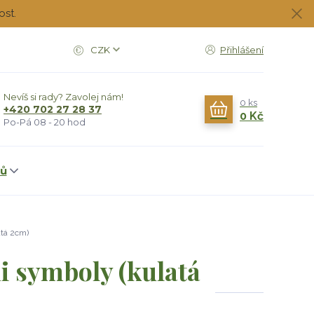
ost.
CZK
Přihlášení
Nevíš si rady? Zavolej nám!
0
ks
+420 702 27 28 37
0 Kč
Po-Pá 08 - 20 hod
dů
atá 2cm)
i symboly (kulatá