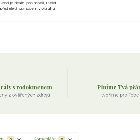
sti je ideální pro mobil, tablet,
it před elektrosmogem v okruhu
rály s rodokmenem
Plníme Tvá přá
ny z ověřených zdrojů
tvoříme pro Tebe
ení
Komentáře
0
0