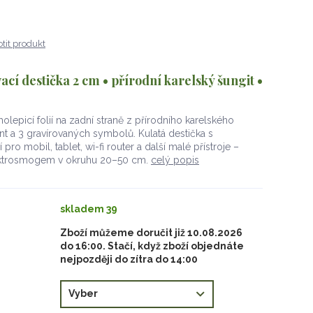
tit produkt
ací destička 2 cm • přírodní karelský šungit •
lepicí folií na zadní straně z přírodního karelského
ant a 3 gravírovaných symbolů. Kulatá destička s
ro mobil, tablet, wi-fi router a další malé přístroje –
ektrosmogem v okruhu 20–50 cm.
celý popis
skladem 39
Zboží můžeme doručit již 10.08.2026
do 16:00. Stačí, když zboží objednáte
nejpozději do zítra do 14:00