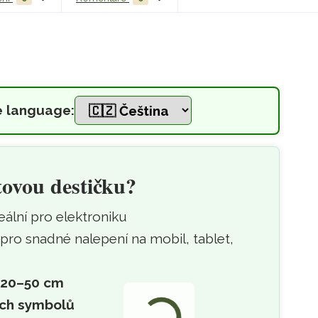
e language:
amolepicí destička kulatá
tovou destičku?
deální pro elektroniku
pro snadné nalepení na mobil, tablet,
20–50 cm
ých symbolů