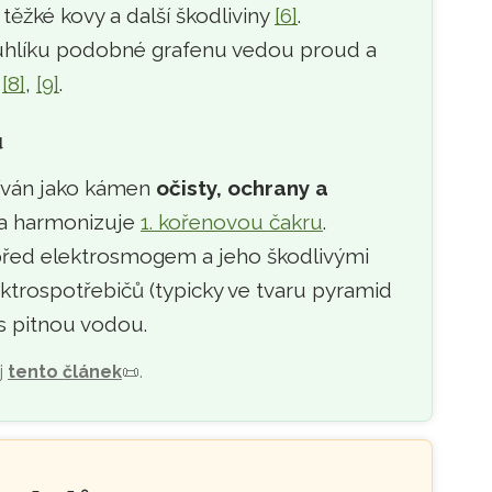
těžké kovy a další škodliviny
[6]
.
 uhlíku podobné grafenu vedou proud a
,
[8]
,
[9]
.
u
žíván jako kámen
očisty, ochrany a
a harmonizuje
1. kořenovou čakru
.
 před elektrosmogem a jeho škodlivými
lektrospotřebičů (typicky ve tvaru pyramid
s pitnou vodou.
j
tento článek
📜
.