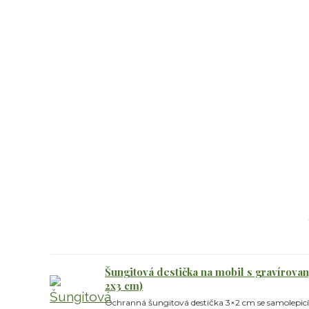
Šungitová destička na mobil s gravírova
2x3 cm)
Ochranná šungitová destička 3×2 cm se samolepicí f