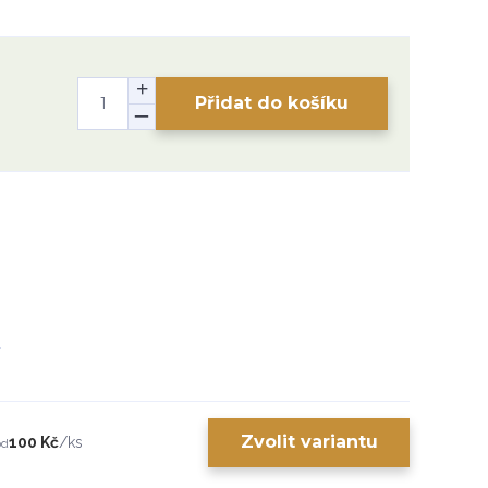
Přidat do košíku
Zvolit variantu
100 Kč
/
ks
od