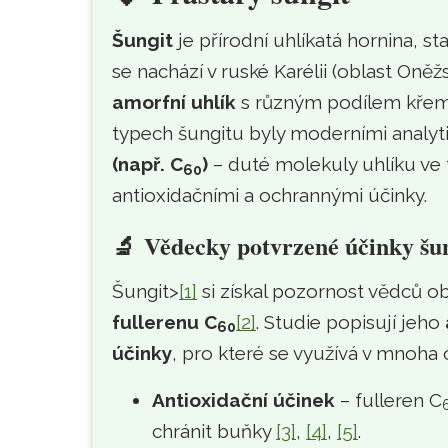
Šungit
je přírodní uhlíkatá hornina, s
se nachází v ruské Karélii (oblast Oněž
amorfní uhlík
s různým podílem křemič
typech šungitu byly moderními analy
(např. C
)
– duté molekuly uhlíku ve 
60
antioxidačními a ochrannými účinky.
🔬
Vědecky potvrzené účinky šu
Šungit>
[1]
si získal pozornost vědců o
fullerenu C
[2]
. Studie popisují jeho
60
účinky
, pro které se využívá v mnoha
Antioxidační účinek
– fulleren C
chránit buňky
[3]
,
[4]
,
[5]
.