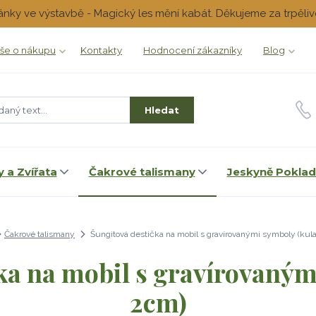
ánky ve výstavbě - Magický les mění kabát. Děkujeme za trpěliv
še o nákupu
Kontakty
Hodnocení zákazníky
Blog
Hledat
 a Zvířata
Čakrové talismany
Jeskyně Pokla
Čakrové talismany
Šungitová destička na mobil s gravírovanými symboly (kul
ka na mobil s gravírovaným
2cm)