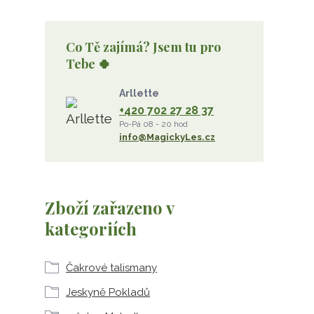
Co Tě zajímá? Jsem tu pro
Tebe 🍀
Arllette
+420 702 27 28 37
Po-Pá 08 - 20 hod
info@MagickyLes.cz
Zboží zařazeno v
kategoriích
Čakrové talismany
Jeskyně Pokladů