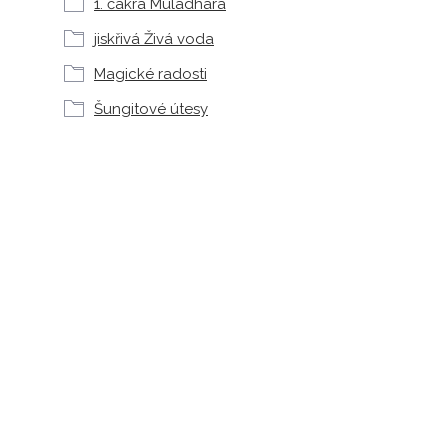
1. čakra Muladhara
jiskřivá Živá voda
Magické radosti
Šungitové útesy