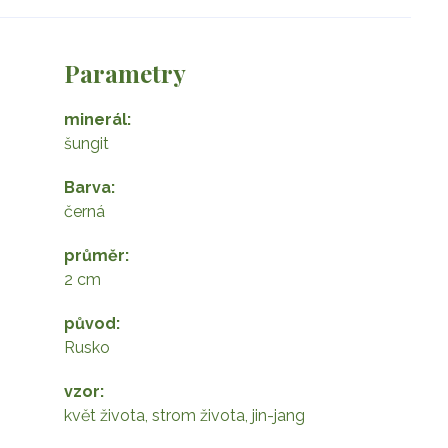
Parametry
minerál
šungit
Barva
 s gravírovanými symboly 
černá
průměr
2 cm
původ
Rusko
vzor
květ života, strom života, jin-jang