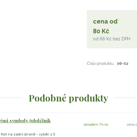
cena od
80 Kč
od
66 Kč
bez DPH
Číslo produktu:
06-02
Podobné produkty
nými symboly (obdélník
skladem 74 ks
cena 
olií na zadní straně - výběr z 5