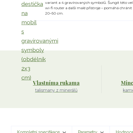
variant a 4 gravírovaných symbolů. Šungit této veliko
wi-fi router a další malé přístroje – pomáhá chrán
20–50 cm.
Vlastníma rukama
Mine
talismany z minerálů
kame
Kompletní specifikace
Parametry
Hodnoc