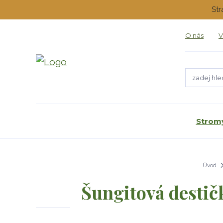
Str
O nás
V
Stromy
Úvod
Šungitová destič