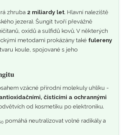
tará zhruba
2 miliardy let
. Hlavní naleziště
ského jezera). Šungit tvoří převážně
itanů, oxidů a sulfidů kovů. V některých
tickými metodami prokázány také
fulereny
tvaru koule, spojované s jeho
ngitu
bsahem vzácné přírodní molekuly uhlíku -
antioxidačními, čisticími a ochrannými
 odvětvích od kosmetiku po elektroniku.
pomáhá neutralizovat volné radikály a
60