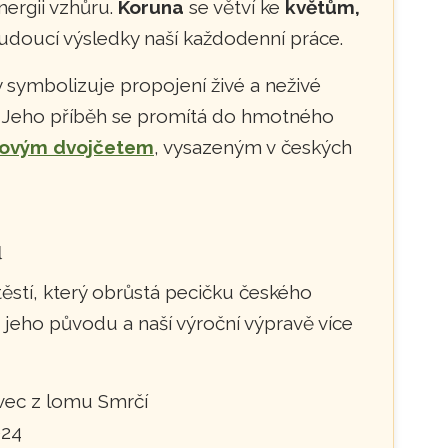
energii vzhůru.
Koruna
se větví ke
květům,
budoucí výsledky naší každodenní práce.
y symbolizuje propojení živé a neživé
ta. Jeho příběh se promítá do hmotného
ovým dvojčetem
, vysazeným v českých
u
těstí, který obrůstá pecičku českého
o jeho původu a naší výroční výpravě více