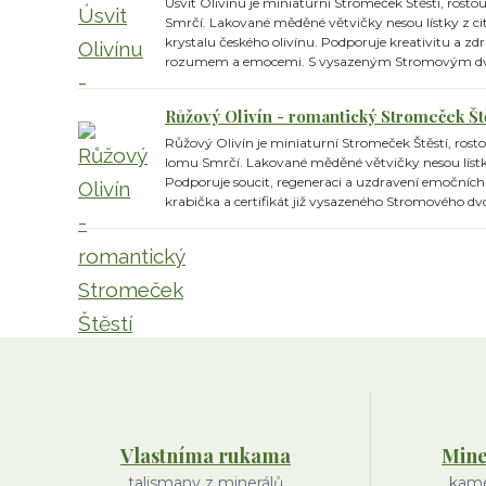
Úsvit Olivínu je miniaturní Stromeček Štěstí, rosto
Smrčí. Lakované měděné větvičky nesou lístky z cit
krystalu českého olivínu. Podporuje kreativitu a 
rozumem a emocemi. S vysazeným Stromovým dv
Růžový Olivín - romantický Stromeček Št
Růžový Olivín je miniaturní Stromeček Štěstí, rost
lomu Smrčí. Lakované měděné větvičky nesou lístk
Podporuje soucit, regeneraci a uzdravení emočních 
krabička a certifikát již vysazeného Stromového dvo
Vlastníma rukama
Mine
talismany z minerálů
kame