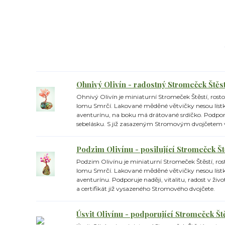
Ohnivý Olivín - radostný Stromeček Štěst
Ohnivý Olivín je miniaturní Stromeček Štěstí, rost
lomu Smrčí. Lakované měděné větvičky nesou líst
aventurínu, na boku má drátované srdíčko. Podporuj
sebelásku. S již zasazeným Stromovým dvojčetem v
Podzim Olivínu - posilující Stromeček Št
Podzim Olivínu je miniaturní Stromeček Štěstí, ros
lomu Smrčí. Lakované měděné větvičky nesou líst
aventurínu. Podporuje naději, vitalitu, radost v živ
a certifikát již vysazeného Stromového dvojčete.
Úsvit Olivínu - podporující Stromeček Št