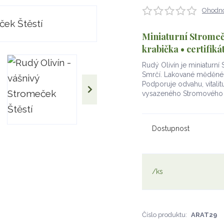
Ohodno
Miniaturní Stromeč
krabička • certifiká
Rudý Olivín je miniaturní
Smrčí. Lakované měděné v
Podporuje odvahu, vitalitu 
vysazeného Stromového 
Dostupnost
/
ks
Číslo produktu:
ARAT29