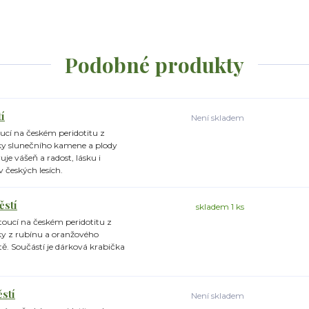
Podobné produkty
í
Není skladem
oucí na českém peridotitu z
ky slunečního kamene a plody
e vášeň a radost, lásku i
 českých lesích.
ěstí
skladem 1 ks
toucí na českém peridotitu z
ky z rubínu a oranžového
otě. Součástí je dárková krabička
ěstí
Není skladem