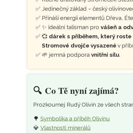
Jedinečný základ – český olivínovec
Přináší energii elementů Dřeva, Ét
✨ ideální talisman pro
vášeň a od
💞
dárek s příběhem, který roste
Stromové dvojče vysazené
v příb
🌱 jemná podpora
vnitřní sílu
.
🔍️
Co Tě nyní zajímá?
Prozkoumej Rudý Olivín ze všech stran
🌳
Symbolika a příběh Olivínu
💎
Vlastnosti minerálů