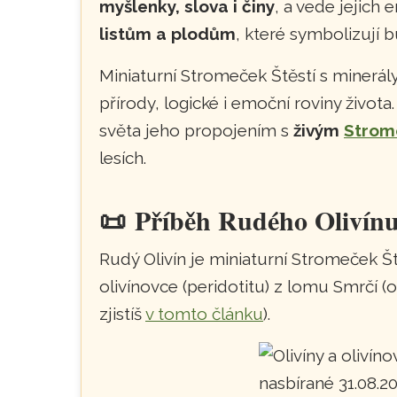
myšlenky, slova i činy
, a vede jejich 
listům a plodům
, které symbolizují 
Miniaturní Stromeček Štěstí s minerál
přírody, logické i emoční roviny živo
světa jeho propojením s
živým
Strom
lesích.
📜
Příběh Rudého Olivín
Rudý Olivín je miniaturní Stromeček Š
olivínovce (peridotitu) z lomu Smrčí (
zjistíš
v tomto článku
).