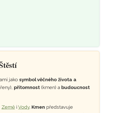
těstí
rami jako
symbol věčného života a
řeny),
přítomnost
(kmen) a
budoucnost
u
Země
i
Vody
.
Kmen
představuje