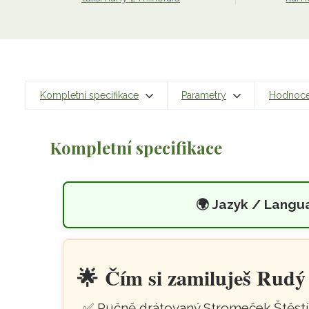
Kompletní specifikace
Parametry
Hodnoc
Kompletní specifikace
🌍
Jazyk / Langu
Strom Života s gran
Přeskočit na hlavní obsah
🌟
Čím si zamiluješ Rudý
Ručně drátovaný Stromeček Štěstí 