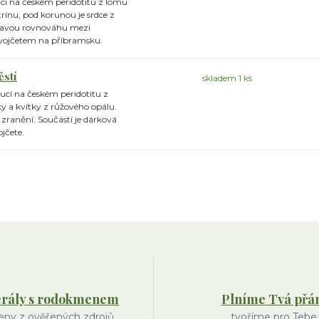
ucí na českém peridotitu z lomu
rínu, pod korunou je srdce z
zdravou rovnováhu mezi
ojčetem na příbramsku.
ěstí
skladem 1 ks
oucí na českém peridotitu z
y a kvítky z růžového opálu.
zranění. Součástí je dárková
jčete.
rály s rodokmenem
Plníme Tvá přá
ny z ověřených zdrojů
tvoříme pro Tebe