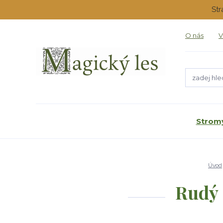
Str
O nás
V
Stromy
Úvod
Rudý 