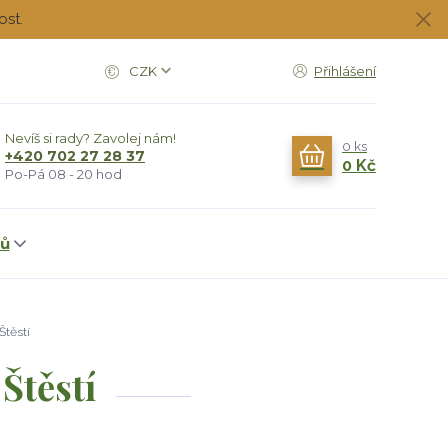
ost.
CZK
Přihlášení
Nevíš si rady? Zavolej nám!
0
ks
+420 702 27 28 37
0 Kč
Po-Pá 08 - 20 hod
dů
Štěstí
Štěstí