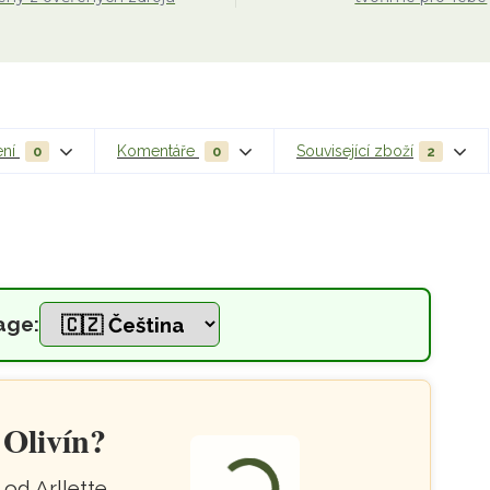
ení
Komentáře
Související zboží
0
0
2
age:
átem a českým peridotitem
 Olivín?
od Arllette.