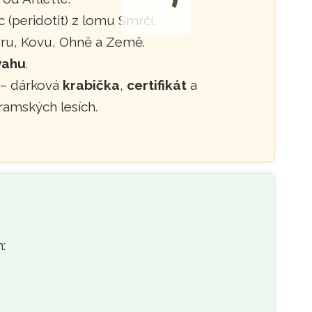
 (peridotit) z lomu Smrčí.
eru, Kovu, Ohně a Země.
vahu
.
– dárková
krabička
,
certifikát
a
ramských lesích.
: