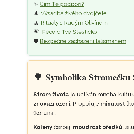
✨
Čím Tě podpoří?
🌲
Výsadba živého dvojčete
🧘
Rituály s Rudým Olivínem
💗
Péče o Tvé Štěstíčko
🛡️
Bezpečné zacházení talismanem
🌳
Symbolika Stromečku Š
Strom života
je uctíván mnoha kultu
znovuzrození
. Propojuje
minulost
(ko
(koruna).
Kořeny
čerpají
moudrost předků
, síl