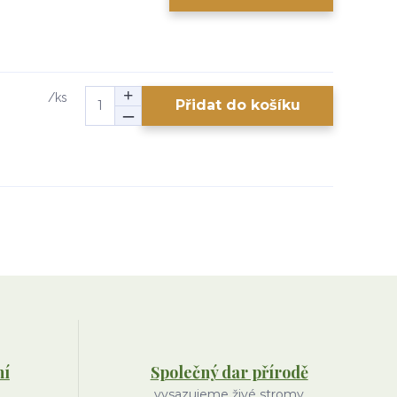
/
ks
Přidat do košíku
ní
Společný dar přírodě
vysazujeme živé stromy