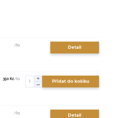
/
ks
Detail
350 Kč
/
ks
Přidat do košíku
/
ks
Detail