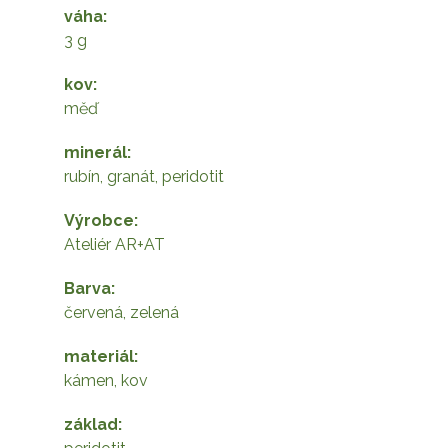
váha
3 g
kov
měď
minerál
rubín, granát, peridotit
Výrobce
Ateliér AR+AT
Barva
červená, zelená
materiál
kámen, kov
základ