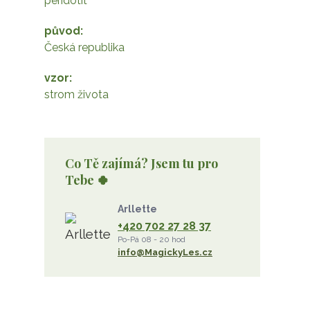
peridotit
původ
Česká republika
vzor
strom života
Co Tě zajímá? Jsem tu pro
Tebe 🍀
Arllette
+420 702 27 28 37
Po-Pá 08 - 20 hod
info@MagickyLes.cz