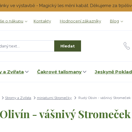
ánky ve výstavbě - Magický les mění kabát. Děkujeme za trpěliv
še o nákupu
Kontakty
Hodnocení zákazníky
Blog
Hledat
 a Zvířata
Čakrové talismany
Jeskyně Pokla
Stromy a Zvířata
miniaturní Stromečky
Rudý Olivín - vášnivý Stromeček 
Olivín - vášnivý Stromeček 