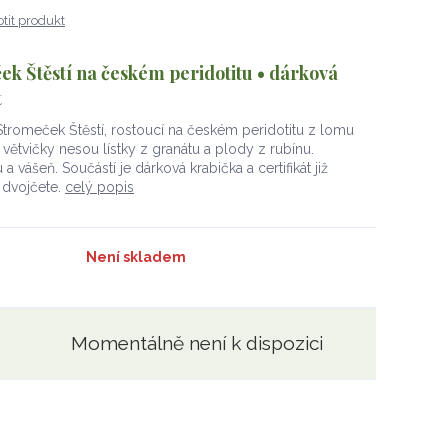
tit produkt
ek Štěstí na českém peridotitu • dárková
t
 Stromeček Štěstí, rostoucí na českém peridotitu z lomu
ětvičky nesou lístky z granátu a plody z rubínu.
a vášeň. Součástí je dárková krabička a certifikát již
dvojčete.
celý popis
Není skladem
Momentálně není k dispozici