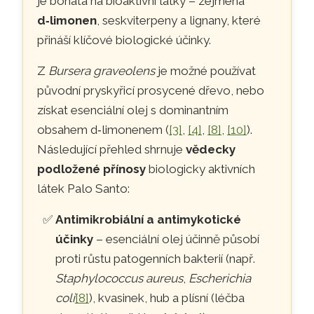
je bohatá na bioaktivní látky – zejména
d‑limonen
, seskviterpeny a lignany, které
přináší klíčové biologické účinky.
Z
Bursera graveolens
je možné používat
původní pryskyřicí prosycené dřevo, nebo
získat esenciální olej s dominantním
obsahem d‑limonenem (
[3]
,
[4]
,
[8]
,
[10]
).
Následující přehled shrnuje
vědecky
podložené přínosy
biologicky aktivních
látek Palo Santo:
Antimikrobiální a antimykotické
účinky
– esenciální olej účinně působí
proti růstu patogenních bakterií (např.
Staphylococcus aureus
,
Escherichia
coli
[8]
), kvasinek, hub a plísní (léčba