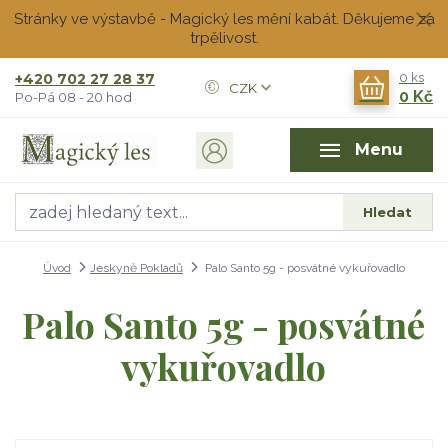
Stránky ve výstavbě - Magický les mění kabát. Děkujeme za
trpělivost.
+420 702 27 28 37
0
ks
CZK
0 Kč
Po-Pá 08 - 20 hod
Menu
Hledat
Úvod
Jeskyně Pokladů
Palo Santo 5g - posvátné vykuřovadlo
Palo Santo 5g - posvátné
vykuřovadlo