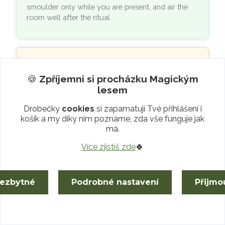
smoulder only while you are present, and air the
room well after the ritual.
🔍
Would you like to know
🍪
Zpříjemni si procházku
Magickým
more?
lesem
Drobečky
cookies
si zapamatují Tvé přihlášení i
Do you have
any questions
, or would you
košík a my díky nim poznáme, zda vše funguje jak
like to clarify anything?
má.
We welcome every question and
Více zjistíš zde
🍀
remark!
At any time,
write or call Arllette
,
or chat with us via
WhatsApp
or
nezbytné
Podrobné nastavení
Přijmo
Messenger
. 😊