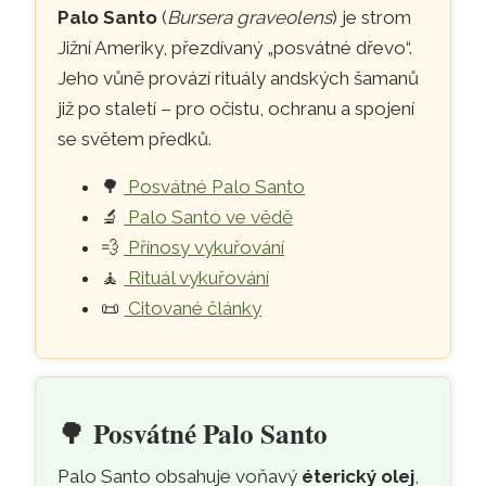
Palo Santo
(
Bursera graveolens
) je strom
Jižní Ameriky, přezdívaný „posvátné dřevo“.
Jeho vůně provází rituály andských šamanů
již po staletí – pro očistu, ochranu a spojení
se světem předků.
🌳
Posvátné Palo Santo
🔬
Palo Santo ve vědě
💨
Přínosy vykuřování
🧘
Rituál vykuřování
📜
Citované články
🌳
Posvátné Palo Santo
Palo Santo obsahuje voňavý
éterický olej
,