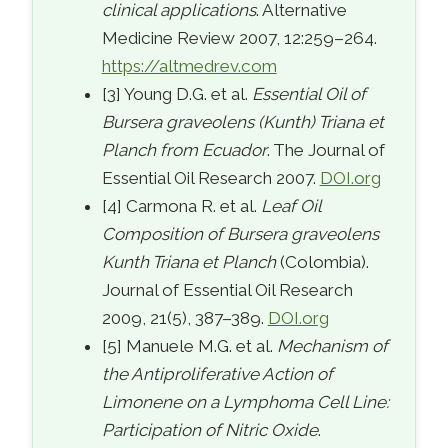
clinical applications
. Alternative
Medicine Review 2007, 12:259–264.
https://altmedrev.com
[3] Young D.G. et al.
Essential Oil of
Bursera graveolens (Kunth) Triana et
Planch from Ecuador
. The Journal of
Essential Oil Research 2007.
DOI.org
[4] Carmona R. et al.
Leaf Oil
Composition of Bursera graveolens
Kunth Triana et Planch
(Colombia).
Journal of Essential Oil Research
2009, 21(5), 387–389.
DOI.org
[5] Manuele M.G. et al.
Mechanism of
the Antiproliferative Action of
Limonene on a Lymphoma Cell Line:
Participation of Nitric Oxide
.