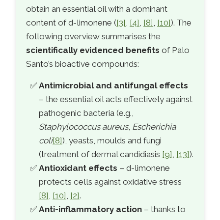
obtain an essential oil with a dominant
content of d-limonene (
[3]
,
[4]
,
[8]
,
[10]
). The
following overview summarises the
scientifically evidenced benefits
of Palo
Santo’s bioactive compounds:
Antimicrobial and antifungal effects
– the essential oil acts effectively against
pathogenic bacteria (e.g.,
Staphylococcus aureus
,
Escherichia
coli
[8]
), yeasts, moulds and fungi
(treatment of dermal candidiasis
[9]
,
[13]
).
Antioxidant effects
– d-limonene
protects cells against oxidative stress
[8]
,
[10]
,
[2]
.
Anti-inflammatory action
– thanks to