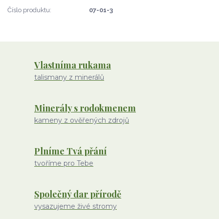
Číslo produktu:
07-01-3
Vlastníma rukama
talismany z minerálů
Minerály s rodokmenem
kameny z ověřených zdrojů
Plníme Tvá přání
tvoříme pro Tebe
Společný dar přírodě
vysazujeme živé stromy