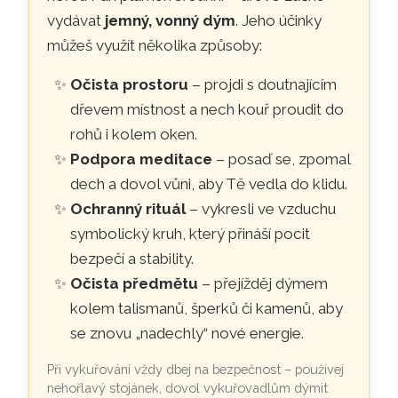
vydávat
jemný, vonný dým
. Jeho účinky
můžeš využít několika způsoby:
Očista prostoru
– projdi s doutnajícím
dřevem místnost a nech kouř proudit do
rohů i kolem oken.
Podpora meditace
– posaď se, zpomal
dech a dovol vůni, aby Tě vedla do klidu.
Ochranný rituál
– vykresli ve vzduchu
symbolický kruh, který přináší pocit
bezpečí a stability.
Očista předmětu
– přejížděj dýmem
kolem talismanů, šperků či kamenů, aby
se znovu „nadechly“ nové energie.
Při vykuřování vždy dbej na bezpečnost – používej
nehořlavý stojánek, dovol vykuřovadlům dýmit