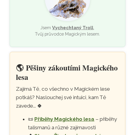
Jsem
Vychechtaný Troll
,
Tvůj průvodce Magickým lesem.
🌎
Pěšiny zákoutími Magického
lesa
Zajímá Tě, co všechno v Magickém lese
potkáš? Naslouchej své intuici, kam Tě
zavede...
🍀
📜
Příběhy Magického lesa
– příběhy
talismanů a různé zajímavosti