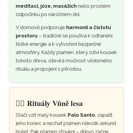
meditaci, józe, masážích
nebo prostém
odpočinku po náročném dni.
V domově podporuje
harmonii a čistotu
prostoru
– tradičně se používá k odhánění
těžké energie a k vytvoření bezpečné
atmosféry. Každý plamen, který oživí kousek
tohoto dřeva, otevírá možnost vědomého
rituálu a propojení s přírodou.
🧘‍♀️
Rituály Vůně lesa
Stačí vzít malý kousek
Palo Santo
, zapálit
jeho konec a nechat plamen několik sekund
hořet. Pak plamen sfoukni – dřevo začne