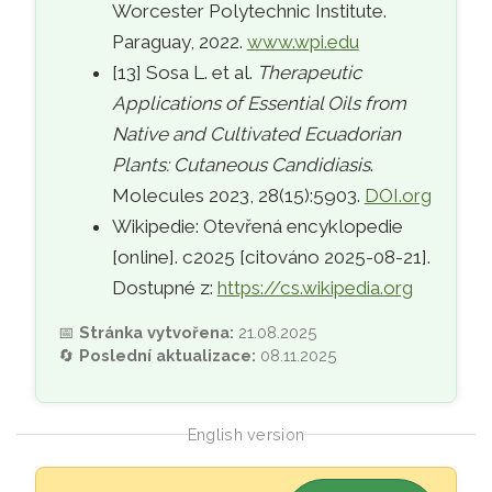
Worcester Polytechnic Institute.
Paraguay, 2022.
www.wpi.edu
[13] Sosa L. et al.
Therapeutic
Applications of Essential Oils from
Native and Cultivated Ecuadorian
Plants: Cutaneous Candidiasis
.
Molecules 2023, 28(15):5903.
DOI.org
Wikipedie: Otevřená encyklopedie
[online]. c2025 [citováno 2025-08-21].
Dostupné z:
https://cs.wikipedia.org
📅
Stránka vytvořena:
21.08.2025
🔄
Poslední aktualizace:
08.11.2025
English version
Skip to main content