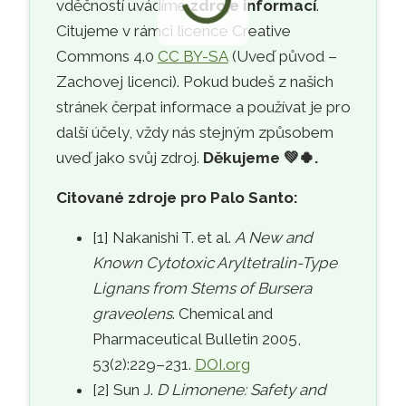
vděčností uvádíme
zdroje informací
.
Citujeme v rámci licence Creative
Commons 4.0
CC BY-SA
(Uveď původ –
Zachovej licenci). Pokud budeš z našich
stránek čerpat informace a používat je pro
další účely, vždy nás stejným způsobem
uveď jako svůj zdroj.
Děkujeme
💚🍀
.
Citované zdroje pro Palo Santo:
[1] Nakanishi T. et al.
A New and
Known Cytotoxic Aryltetralin-Type
Lignans from Stems of Bursera
graveolens
. Chemical and
Pharmaceutical Bulletin 2005,
53(2):229–231.
DOI.org
[2] Sun J.
D Limonene: Safety and