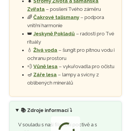
🌲
Stromy Života a šamanská
Zvířata
– posílení Tvého záměru
🌈
Čakrové talismany
– podpora
vnitřní harmonie
👑
Jeskyně Pokladů
– radosti pro Tvé
rituály
💧
Živá voda
– šungit pro pitnou vodu i
ochranu prostoru
💨
Vůně lesa
– vykuřovadla pro očistu
🪔
Záře lesa
– lampy a svícny z
oblíbených minerálů
📚
Zdroje informací ⤵️
V souladu s naší filozofií poctivě a s