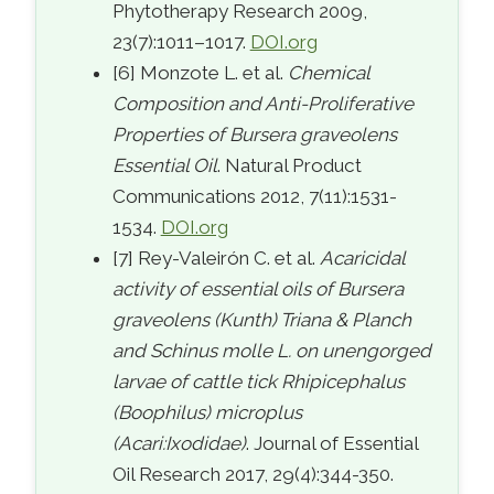
Phytotherapy Research 2009,
23(7):1011–1017.
DOI.org
[6] Monzote L. et al.
Chemical
Composition and Anti-Proliferative
Properties of Bursera graveolens
Essential Oil
. Natural Product
Communications 2012, 7(11):1531-
1534.
DOI.org
[7] Rey-Valeirón C. et al.
Acaricidal
activity of essential oils of Bursera
graveolens (Kunth) Triana & Planch
and Schinus molle L. on unengorged
larvae of cattle tick Rhipicephalus
(Boophilus) microplus
(Acari:Ixodidae)
. Journal of Essential
Oil Research 2017, 29(4):344-350.