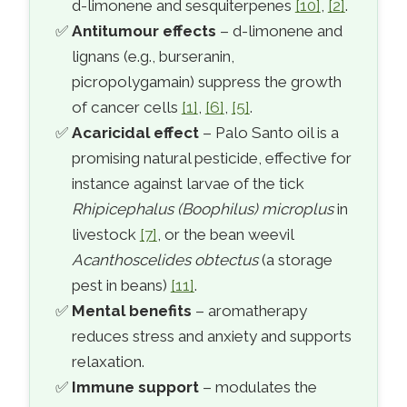
d-limonene and sesquiterpenes
[10]
,
[2]
.
Antitumour effects
– d-limonene and
lignans (e.g., burseranin,
picropolygamain) suppress the growth
of cancer cells
[1]
,
[6]
,
[5]
.
Acaricidal effect
– Palo Santo oil is a
promising natural pesticide, effective for
instance against larvae of the tick
Rhipicephalus (Boophilus) microplus
in
livestock
[7]
, or the bean weevil
Acanthoscelides obtectus
(a storage
pest in beans)
[11]
.
Mental benefits
– aromatherapy
reduces stress and anxiety and supports
relaxation.
Immune support
– modulates the