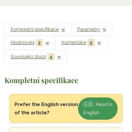
Kompletní specifikace
Parametry
Hodnocení
2
Komentáře
0
Související zboží
4
Kompletní specifikace
Přeskočit na hlavní obsah
Prefer the English version
🇬🇧 Read in
of the article?
English
🌳
Posvátné dřevo Palo Santo 