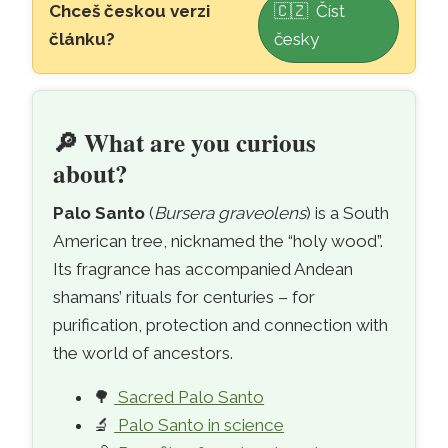
Chceš českou verzi
🇨🇿 Číst
článku?
česky
🌳
Sacred Palo Santo wood – the Andean
🔎
What are you curious
about?
Palo Santo
(
Bursera graveolens
) is a South
American tree, nicknamed the “holy wood”.
Its fragrance has accompanied Andean
shamans’ rituals for centuries – for
purification, protection and connection with
the world of ancestors.
🌳
Sacred Palo Santo
🔬
Palo Santo in science