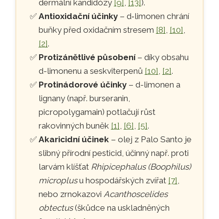
dermální kandidózy
[9]
,
[13]
).
Antioxidační účinky
– d‑limonen chrání
buňky před oxidačním stresem
[8]
,
[10]
,
[2]
.
Protizánětlivé působení
– díky obsahu
d-limonenu a seskviterpenů
[10]
,
[2]
.
Protinádorové účinky
– d-limonen a
lignany (např. burseranin,
picropolygamain) potlačují růst
rakovinných buněk
[1]
,
[6]
,
[5]
.
Akaricidní účinek
– olej z Palo Santo je
slibný přírodní pesticid, účinný např. proti
larvám klíšťat
Rhipicephalus (Boophilus)
microplus
u hospodářských zvířat
[7]
,
nebo zrnokazovi
Acanthoscelides
obtectus
(škůdce na uskladněných