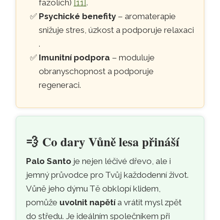
fazolích)
[11]
.
Psychické benefity
– aromaterapie
snižuje stres, úzkost a podporuje relaxaci
.
Imunitní podpora
– moduluje
obranyschopnost a podporuje
regeneraci.
💨
Co dary Vůně lesa přináší
Palo Santo
je nejen léčivé dřevo, ale i
jemný průvodce pro Tvůj každodenní život.
Vůně jeho dýmu Tě obklopí klidem,
pomůže
uvolnit napětí
a vrátit mysl zpět
do středu. Je ideálním společníkem při