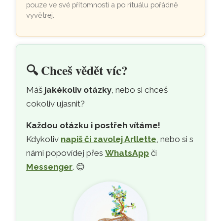
pouze ve své přítomnosti a po rituálu pořádně
vyvětrej.
🔍
Chceš vědět víc?
Máš
jakékoliv otázky
, nebo si chceš
cokoliv ujasnit?
Každou otázku i postřeh vítáme!
Kdykoliv
napiš či zavolej Arllette
, nebo si s
námi popovídej přes
WhatsApp
či
Messenger
. 😊