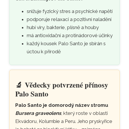
snižuje fyzický stres a psychické napětí
podporuje relaxaci a pozitivní naladění
hubí viry, bakterie, plísně a houby
má antioxidační a protinádorové účinky
každý kousek Palo Santo je sbírán s
úctou k přírodě
🔬
Vědecky potvrzené přínosy
- vědecky ověřené účinky 
Palo Santo
Palo Santo je domorodý název stromu
Bursera graveolens
, který roste v oblasti
Ekvádoru, Kolumbie a Peru. Jeho pryskyřice