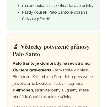
má antioxidační a protinádorové účinky
každý kousek Palo Santo je sbírán s
úctou k přírodě
🔬
Vědecky potvrzené přínosy
- vědecky ověřené účinky 
Palo Santo
Palo Santo je domorodý název stromu
Bursera graveolens
, který roste v oblasti
Ekvádoru, Kolumbie a Peru. Jeho pryskyřice
je bohatá na bioaktivní látky – zejména
d‑limonen
, seskviterpeny a lignany, které
přináší klíčové biologické účinky.