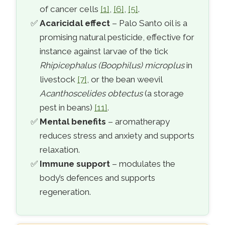
of cancer cells
[1]
,
[6]
,
[5]
.
Acaricidal effect
– Palo Santo oil is a
promising natural pesticide, effective for
instance against larvae of the tick
Rhipicephalus (Boophilus) microplus
in
livestock
[7]
, or the bean weevil
Acanthoscelides obtectus
(a storage
pest in beans)
[11]
.
Mental benefits
– aromatherapy
reduces stress and anxiety and supports
relaxation.
Immune support
– modulates the
body’s defences and supports
regeneration.