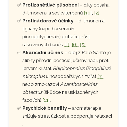
Protizánětlivé působení
– díky obsahu
d-limonenu a seskviterpenů
[10]
,
[2]
.
Protinádorové účinky
– d-limonen a
lignany (např. burseranin,
picropolygamain) potlačují růst
rakovinných buněk
[1]
,
[6]
,
[5]
.
Akaricidní účinek
– olej z Palo Santo je
slibný přírodní pesticid, účinný např. proti
larvám klíšťat
Rhipicephalus (Boophilus)
microplus
u hospodářských zvířat
[7]
,
nebo zrnokazovi
Acanthoscelides
obtectus
(škůdce na uskladněných
fazolích)
[11]
.
Psychické benefity
– aromaterapie
snižuje stres, úzkost a podporuje relaxaci
.