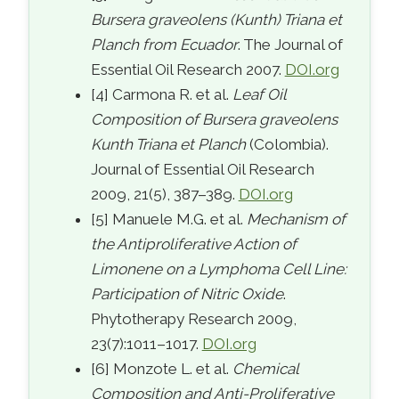
Bursera graveolens (Kunth) Triana et
Planch from Ecuador
. The Journal of
Essential Oil Research 2007.
DOI.org
[4] Carmona R. et al.
Leaf Oil
Composition of Bursera graveolens
Kunth Triana et Planch
(Colombia).
Journal of Essential Oil Research
2009, 21(5), 387–389.
DOI.org
[5] Manuele M.G. et al.
Mechanism of
the Antiproliferative Action of
Limonene on a Lymphoma Cell Line:
Participation of Nitric Oxide
.
Phytotherapy Research 2009,
23(7):1011–1017.
DOI.org
[6] Monzote L. et al.
Chemical
Composition and Anti-Proliferative