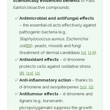
scientifically evidenced benefits
of Palo
Santo’s bioactive compounds:
Antimicrobial and antifungal effects
– the essential oil acts effectively against
pathogenic bacteria (e.g.,
Staphylococcus aureus
,
Escherichia
coli
[8]
), yeasts, moulds and fungi
(treatment of dermal candidiasis
[9]
,
[13]
).
Antioxidant effects
– d-limonene
protects cells against oxidative stress
[8]
,
[10]
,
[2]
.
Anti-inflammatory action
– thanks to
d-limonene and sesquiterpenes
[10]
,
[2]
.
Antitumour effects
– d-limonene and
lignans (e.g., burseranin,
picropolygamain) suppress the growth