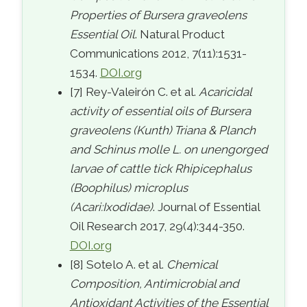
Properties of Bursera graveolens
Essential Oil
. Natural Product
Communications 2012, 7(11):1531-
1534.
DOI.org
[7] Rey-Valeirón C. et al.
Acaricidal
activity of essential oils of Bursera
graveolens (Kunth) Triana & Planch
and Schinus molle L. on unengorged
larvae of cattle tick Rhipicephalus
(Boophilus) microplus
(Acari:Ixodidae)
. Journal of Essential
Oil Research 2017, 29(4):344-350.
DOI.org
[8] Sotelo A. et al.
Chemical
Composition, Antimicrobial and
Antioxidant Activities of the Essential