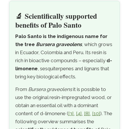
🔬
Scientifically supported
- scientifically
benefits of Palo Santo
Palo Santo is the indigenous name for
the tree
Bursera graveolens
, which grows
in Ecuador, Colombia and Peru. Its resin is
rich in bioactive compounds – especially
d-
limonene
, sesquiterpenes and lignans that
bring key biological effects.
From
Bursera graveolens
it is possible to
use the original resin-impregnated wood, or
obtain an essential oil with a dominant
content of d-limonene (
[3]
,
[4]
,
[8]
,
[10]
). The
following overview summarises the