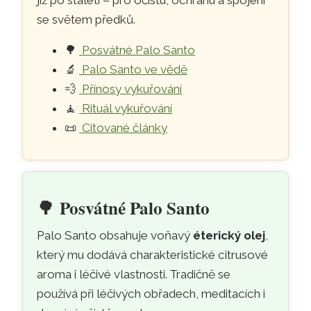
se světem předků.
🌳
Posvátné Palo Santo
🔬
Palo Santo ve vědě
💨
Přínosy vykuřování
🧘
Rituál vykuřování
📜
Citované články
🌳
Posvátné Palo Santo
Palo Santo obsahuje voňavý
éterický olej
,
který mu dodává charakteristické citrusové
aroma i léčivé vlastnosti. Tradičně se
používá při léčivých obřadech, meditacích i