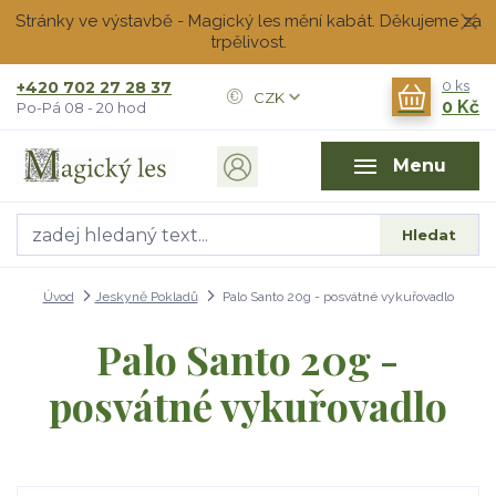
Stránky ve výstavbě - Magický les mění kabát. Děkujeme za
trpělivost.
+420 702 27 28 37
0
ks
CZK
0 Kč
Po-Pá 08 - 20 hod
Menu
Hledat
Úvod
Jeskyně Pokladů
Palo Santo 20g - posvátné vykuřovadlo
Palo Santo 20g -
posvátné vykuřovadlo