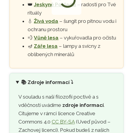
👑
Jeskyně Pokladů
– radosti pro Tvé
rituály
💧
Živá voda
– šungit pro pitnou vodu i
ochranu prostoru
💨
Vůně lesa
– vykuřovadla pro očistu
🪔
Záře lesa
– lampy a svícny z
oblíbených minerálů
📚
Zdroje informací ⤵️
V souladu s naší filozofií poctivě a s
vděčností uvádíme
zdroje informací
.
Citujeme v rámci licence Creative
Commons 4.0
CC BY-SA
(Uveď původ –
Zachovej licenci). Pokud budeš z našich