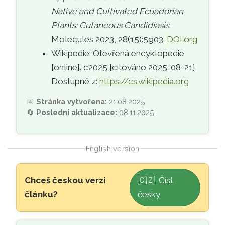
Native and Cultivated Ecuadorian
Plants: Cutaneous Candidiasis
.
Molecules 2023, 28(15):5903.
DOI.org
Wikipedie: Otevřená encyklopedie
[online]. c2025 [citováno 2025-08-21].
Dostupné z:
https://cs.wikipedia.org
📅
Stránka vytvořena:
21.08.2025
🔄
Poslední aktualizace:
08.11.2025
English version
Skip to main content
Chceš českou verzi
🇨🇿 Číst
článku?
česky