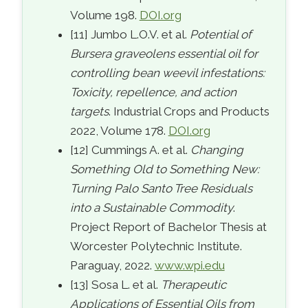
Volume 198.
DOI.org
[11] Jumbo L.O.V. et al.
Potential of
Bursera graveolens essential oil for
controlling bean weevil infestations:
Toxicity, repellence, and action
targets
. Industrial Crops and Products
2022, Volume 178.
DOI.org
[12] Cummings A. et al.
Changing
Something Old to Something New:
Turning Palo Santo Tree Residuals
into a Sustainable Commodity
.
Project Report of Bachelor Thesis at
Worcester Polytechnic Institute.
Paraguay, 2022.
www.wpi.edu
[13] Sosa L. et al.
Therapeutic
Applications of Essential Oils from