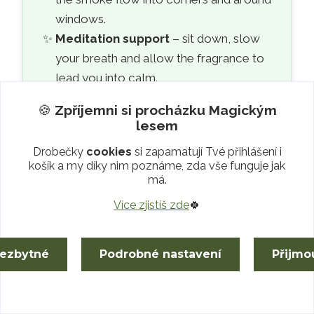
windows.
Meditation support
– sit down, slow
your breath and allow the fragrance to
lead you into calm.
Protective ritual
– trace a symbolic
🍪
Zpříjemni si procházku
Magickým
circle in the air which brings a sense of
lesem
safety and stability.
Drobečky
cookies
si zapamatují Tvé přihlášení i
Object cleansing
– pass the smoke
košík a my díky nim poznáme, zda vše funguje jak
around talismans, jewellery or stones so
má.
they can “breathe in” fresh energy again.
Více zjistíš zde
🍀
Always prioritise safety when smoke-cleansing –
use a non-flammable holder, allow incense to
nezbytné
Podrobné nastavení
Přijmo
smoulder only while you are present, and air the
room well after the ritual.