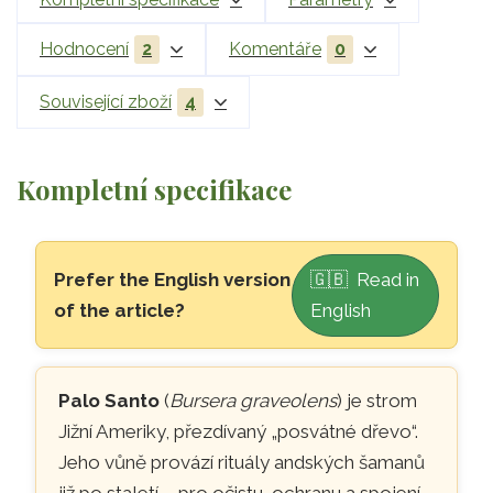
Hodnocení
2
Komentáře
0
Související zboží
4
Kompletní specifikace
Přeskočit na hlavní obsah
Prefer the English version
🇬🇧 Read in
of the article?
English
🌳
Posvátné dřevo Palo Santo 
Palo Santo
(
Bursera graveolens
) je strom
Jižní Ameriky, přezdívaný „posvátné dřevo“.
Jeho vůně provází rituály andských šamanů
již po staletí – pro očistu, ochranu a spojení