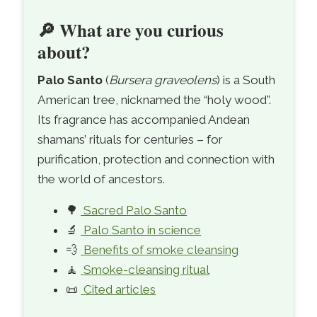
🌳
Sacred Palo Santo wood – the Andean
🔎
What are you curious
about?
Palo Santo
(
Bursera graveolens
) is a South
American tree, nicknamed the “holy wood”.
Its fragrance has accompanied Andean
shamans’ rituals for centuries – for
purification, protection and connection with
the world of ancestors.
🌳
Sacred Palo Santo
🔬
Palo Santo in science
💨
Benefits of smoke cleansing
🧘
Smoke-cleansing ritual
📜
Cited articles