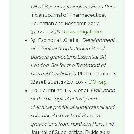
Oil of Bursera graveolens From Perú
.
Indian Journal of Pharmaceutical
Education and Research 2017,
(51):429-436.
Researchgate.net
[9] Espinoza L.C. et al.
Development
of a Topical Amphotericin B and
Bursera graveolens Essential Oil
Loaded Gel for the Treatment of
Dermal Candidiasis
. Pharmaceuticals
(Basel) 2021, 14(10):1033.
DOI.org
[10] Laurintino T.N.S. et al.
Evaluation
of the biological activity and
chemical profile of supercritical and
subcritical extracts of Bursera
graveolens from northern Peru
. The
Journal of Supercritical Fluids 2022,