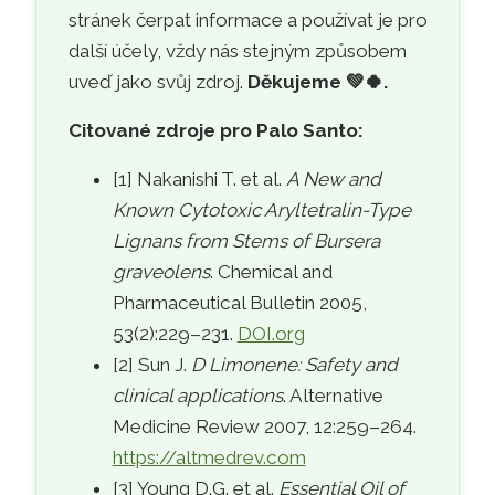
stránek čerpat informace a používat je pro
další účely, vždy nás stejným způsobem
uveď jako svůj zdroj.
Děkujeme
💚🍀
.
Citované zdroje pro Palo Santo:
[1] Nakanishi T. et al.
A New and
Known Cytotoxic Aryltetralin-Type
Lignans from Stems of Bursera
graveolens
. Chemical and
Pharmaceutical Bulletin 2005,
53(2):229–231.
DOI.org
[2] Sun J.
D Limonene: Safety and
clinical applications
. Alternative
Medicine Review 2007, 12:259–264.
https://altmedrev.com
[3] Young D.G. et al.
Essential Oil of