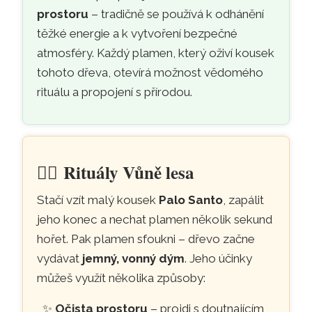
prostoru
– tradičně se používá k odhánění
těžké energie a k vytvoření bezpečné
atmosféry. Každý plamen, který oživí kousek
tohoto dřeva, otevírá možnost vědomého
rituálu a propojení s přírodou.
🧘‍♀️
Rituály Vůně lesa
Stačí vzít malý kousek
Palo Santo
, zapálit
jeho konec a nechat plamen několik sekund
hořet. Pak plamen sfoukni – dřevo začne
vydávat
jemný, vonný dým
. Jeho účinky
můžeš využít několika způsoby:
Očista prostoru
– projdi s doutnajícím