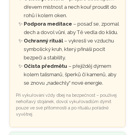
dřevem místnost a nech kouř proudit do
rohů i kolem oken.
Podpora meditace
– posaď se, zpomal
dech a dovol vůni, aby Tě vedla do klidu.
Ochranný rituál
– vykresli ve vzduchu
symbolický kruh, který přináší pocit
bezpečí a stability.
Očista předmětu
– přejížděj dýmem
kolem talismanů, šperků či kamenů, aby
se znovu „nadechly“ nové energie.
Při vykuřování vždy dbej na bezpečnost – používej
nehořlavý stojánek, dovol vykuřovadlům dýmit
pouze ve své přítomnosti a po rituálu pořádně
vyvětrej.