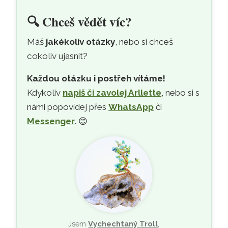
🔍
Chceš vědět víc?
Máš
jakékoliv otázky
, nebo si chceš
cokoliv ujasnit?
Každou otázku i postřeh vítáme!
Kdykoliv
napiš či zavolej Arllette
, nebo si s
námi popovídej přes
WhatsApp
či
Messenger
. 😊
Jsem
Vychechtaný Troll
,