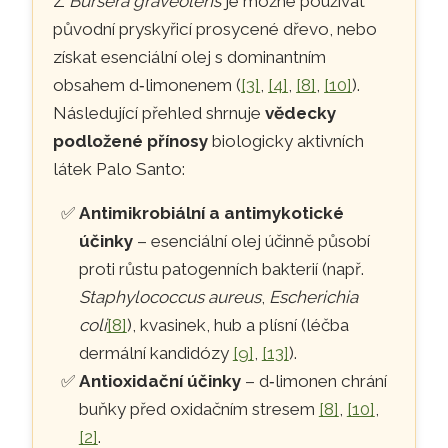
Z
Bursera graveolens
je možné používat
původní pryskyřicí prosycené dřevo, nebo
získat esenciální olej s dominantním
obsahem d‑limonenem (
[3]
,
[4]
,
[8]
,
[10]
).
Následující přehled shrnuje
vědecky
podložené přínosy
biologicky aktivních
látek Palo Santo:
Antimikrobiální a antimykotické
účinky
– esenciální olej účinně působí
proti růstu patogenních bakterií (např.
Staphylococcus aureus
,
Escherichia
coli
[8]
), kvasinek, hub a plísní (léčba
dermální kandidózy
[9]
,
[13]
).
Antioxidační účinky
– d‑limonen chrání
buňky před oxidačním stresem
[8]
,
[10]
,
[2]
.