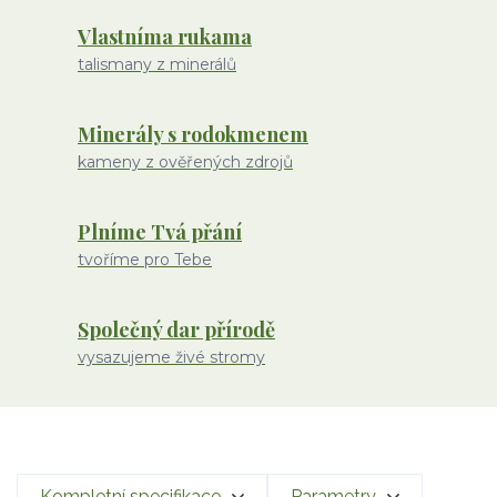
Vlastníma rukama
talismany z minerálů
Minerály s rodokmenem
kameny z ověřených zdrojů
Plníme Tvá přání
tvoříme pro Tebe
Společný dar přírodě
vysazujeme živé stromy
Kompletní specifikace
Parametry