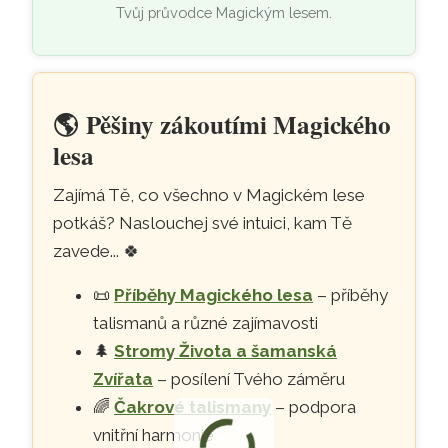
Tvůj průvodce Magickým lesem.
🌎
Pěšiny zákoutími Magického
lesa
Zajímá Tě, co všechno v Magickém lese
potkáš? Naslouchej své intuici, kam Tě
zavede...
🍀
📜
Příběhy Magického lesa
– příběhy
talismanů a různé zajímavosti
🌲
Stromy Života a šamanská
Zvířata
– posílení Tvého záměru
🌈
Čakrové talismany
– podpora
vnitřní harmonie