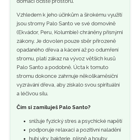
domácí očistě prostoru.
Vzhledem k jeho účinkům a širokému využití
jsou stromy Palo Santo ve své domovině
(Ekvádor, Peru, Kolumbie) chráněny přísnými
zákony. Je dovolen pouze sběr přirozeně
opadaného dřeva a kácení až po odumření
stromu, platí zákaz na vývoz větších kusů
Palo Santo a podobně. Úcta k tomuto
stromu dokonce zahrnuje několikaměsíční
vyzrávání dřeva, aby získalo svou spirituální
a léčivou sílu.
Čím si zamiluješ Palo Santo?
snižuje fyzický stres a psychické napětí
podporuje relaxaci a pozitivní naladění
hubí viry, bakterie, plísně a houby